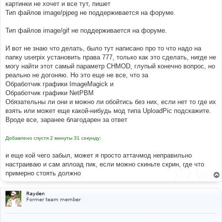
картинки не хочет и все тут, пишет
Тип файлов image/pjpeg не поддерживается на форуме.
Тип файлов image/gif не поддерживается на форуме.
И вот не знаю что делать, было тут написано про то что надо на
папку userpix установить права 777, только как это сделать, нигде не
могу найти этот самый параметр CHMOD, глупый конечно вопрос, но
реально не догоняю. Но это еще не все, что за
Обработчик графики ImageMagick и
Обработчик графики NetPBM
Обязательны ли они и можно ли обойтись без них, если нет то где их
взять или может еще какой-нибудь мод типа UploadPic подскажите.
Вроде все, заранее благодарен за ответ
Добавлено спустя 2 минуты 31 секунду:
и еще кой чего забыл, может я просто аттачмод неправильно
настраиваю и сам аплоад пик, если можно скиньте скрин, где что
примерно стоять должно
Rayden
Former team member