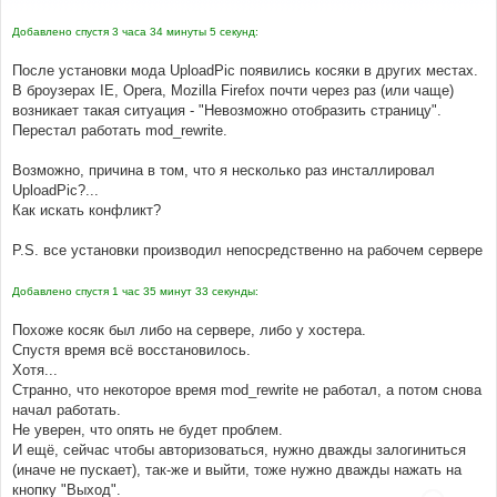
е
н
Добавлено спустя 3 часа 34 минуты 5 секунд:
и
е
После установки мода UploadPic появились косяки в других местах.
В броузерах IE, Opera, Mozilla Firefox почти через раз (или чаще)
возникает такая ситуация - "Невозможно отобразить страницу".
Перестал работать mod_rewrite.
Возможно, причина в том, что я несколько раз инсталлировал
UploadPic?...
Как искать конфликт?
P.S. все установки производил непосредственно на рабочем сервере
Добавлено спустя 1 час 35 минут 33 секунды:
Похоже косяк был либо на сервере, либо у хостера.
Спустя время всё восстановилось.
Хотя...
Странно, что некоторое время mod_rewrite не работал, а потом снова
начал работать.
Не уверен, что опять не будет проблем.
И ещё, сейчас чтобы авторизоваться, нужно дважды залогиниться
(иначе не пускает), так-же и выйти, тоже нужно дважды нажать на
кнопку "Выход".