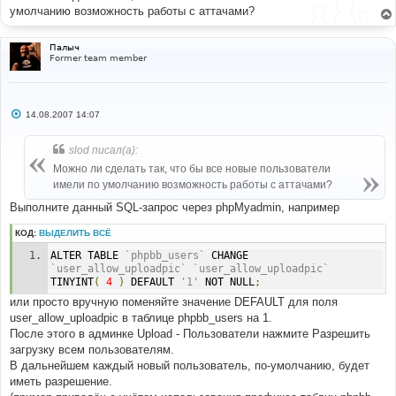
умолчанию возможность работы с аттачами?
Палыч
Former team member
С
14.08.2007 14:07
о
о
б
slod писал(а):
щ
е
Можно ли сделать так, что бы все новые пользователи
н
имели по умолчанию возможность работы с аттачами?
и
е
Выполните данный SQL-запрос через phpMyadmin, например
КОД:
ВЫДЕЛИТЬ ВСЁ
ALTER TABLE 
`phpbb_users`
 CHANGE 
`user_allow_uploadpic`
`user_allow_uploadpic`
TINYINT
(
4
)
 DEFAULT 
'1'
 NOT NULL
;
или просто вручную поменяйте значение DEFAULT для поля
user_allow_uploadpic в таблице phpbb_users на 1.
После этого в админке Upload - Пользователи нажмите Разрешить
загрузку всем пользователям.
В дальнейшем каждый новый пользователь, по-умолчанию, будет
иметь разрешение.