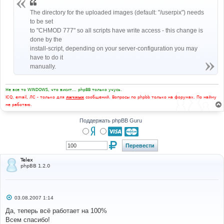
н
и
The directory for the uploaded images (default: "/userpix") needs
е
to be set
to "CHMOD 777" so all scripts have write access - this change is
done by the
install-script, depending on your server-configuration you may
have to do it
manually.
Не все то WINDOWS, что висит... phpBB только учусь.
ICQ, email, ЛС - только для
личных
сообщений. Вопросы по phpbb только на форумах. По найму
не работаю.
Поддержать phpBB Guru
Telex
phpBB 1.2.0
С
03.08.2007 1:14
о
о
Да, теперь всё работает на 100%
б
Всем спасибо!
щ