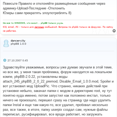
б
Повесьте Правило и отклоняйте размещённые сообщения через
щ
е
админку-Upload-Последние -Отклонить
н
Юзеры сами прекратять злоупотреблять 8)
и
е
Не все то WINDOWS, что висит... phpBB только учусь.
ICQ, email, ЛС - только для
личных
сообщений. Вопросы по phpbb только на форумах. По найму
не работаю.
dancer-city
phpBB 1.0.0
С
27.10.2007 0:45
о
о
Здравствуйте уважаемые, вопросы уже думаю звучали в этой теме,
б
но все же, у меня такая проблемка, форум находится на локальном
щ
е
компе, phpBB-2.0.22, установлены моды
н
attach_245_phpBB_2_0_22_premod, Disable_Email_1.0.0.mod, Spoiler и
и
е
вот установил мод UploadPic. Что странно, никаких действий при
установке небыло, закачал папки с модом в директорию root, ну тут
понятно куда именно, потом запустил как положено инстал, только
ничего не произошло, перешел сразу на страницу где надо удалить
папки Instal и еще там какую-то, все удалил, пробовал несколько
раз, все также, в итоге, папку userpix создал сам, нужные файлы
переписал, русифицировал, все вроде работает, но загружать