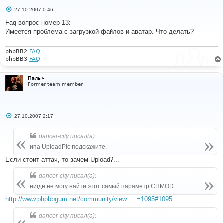
С
27.10.2007 0:46
о
о
Faq вопрос номер 13:
б
Имеется проблема с загрузкой файлов и аватар. Что делать?
щ
е
н
и
phpBB2
FAQ
е
phpBB3
FAQ
Палыч
Former team member
С
27.10.2007 2:17
о
о
б
dancer-city писал(а):
щ
е
ипа UploadPic подскажите.
н
и
Если стоит аттач, то зачем Upload?...
е
dancer-city писал(а):
нигде не могу найти этот самый параметр CHMOD
http://www.phpbbguru.net/community/view ... =1095#1095
dancer-city писал(а):