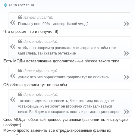
С
28.10.2007 20:10
о
о
б
Rayden писал(а):
щ
е
Палыч, у него 99% - денвер. Какой чмод?
н
и
Что спросил - то и получил 8)
е
dancer-city писал(а):
чтобы она например располагалась справа и чтобы текс
был слева, так сказать обтекание
Есть МОДы вставляющие дополнительные bbcode такого типа
dancer-city писал(а):
думаю что без обработчика графики тут не обойтись
Обработка графики тут не при чём
dancer-city писал(а):
так как придется все сносить, без этого мод аплоада не
установишь, ну не хочет он вторично устанавливаться
никак. В общем как сохранить посты и регистрацию юзеров.
Снос МОДа - обратный процесс установки (выполнитеь инструкцию
наоборот)
Можно просто заменить все отредактированные файлы их