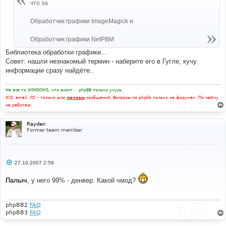
что за
Обработчик графики ImageMagick и
Обработчик графики NetPBM
Библиотека обработки графики...
Совет: нашли незнакомый термин - наберите его в Гугле, кучу
информации сразу найдёте..
Не все то WINDOWS, что висит... phpBB только учусь.
ICQ, email, ЛС - только для
личных
сообщений. Вопросы по phpbb только на форумах. По найму
не работаю.
Rayden
Former team member
С
27.10.2007 2:59
о
о
Палыч
, у него 99% - денвер. Какой чмод?
б
щ
е
н
и
phpBB2
FAQ
е
phpBB3
FAQ