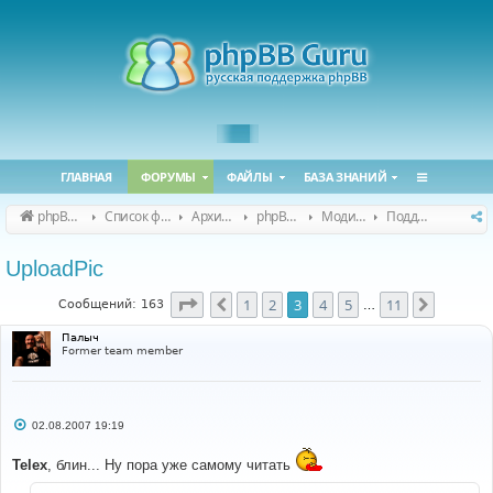
ГЛАВНАЯ
ФОРУМЫ
ФАЙЛЫ
БАЗА ЗНАНИЙ
phpBB Guru
Список форумов
Архивные форумы
phpBB 2.0.x (архив)
Модификация phpBB 2.0.x
Поддержка модов для phpBB 2.0.x
UploadPic
Страница
3
из
11
1
2
3
4
5
11
Пред.
След.
Сообщений: 163
…
Палыч
Former team member
С
02.08.2007 19:19
о
о
Telex
б
, блин... Ну пора уже самому читать
щ
е