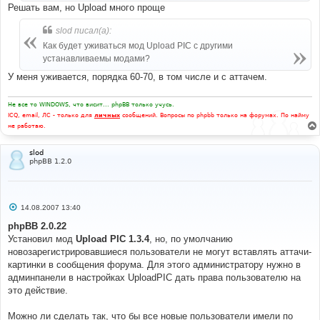
Решать вам, но Upload много проще
slod писал(а):
Как будет уживаться мод Upload PIC с другими
устанавливаемы модами?
У меня уживается, порядка 60-70, в том числе и с аттачем.
Не все то WINDOWS, что висит... phpBB только учусь.
ICQ, email, ЛС - только для
личных
сообщений. Вопросы по phpbb только на форумах. По найму
не работаю.
slod
phpBB 1.2.0
С
14.08.2007 13:40
о
о
phpBB 2.0.22
б
Установил мод
Upload PIC 1.3.4
, но, по умолчанию
щ
е
новозарегистрировавшиеся пользователи не могут вставлять аттачи-
н
картинки в сообщения форума. Для этого администратору нужно в
и
е
админпанели в настройках UploadPIC дать права пользователю на
это действие.
Можно ли сделать так, что бы все новые пользователи имели по