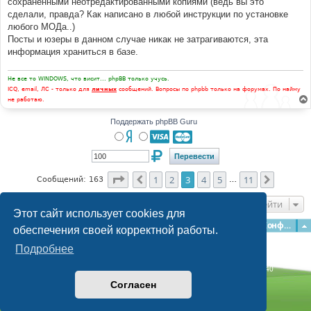
сохранёнными неотредактированными копиями (ведь вы это
сделали, правда? Как написано в любой инструкции по установке
любого МОДа..)
Посты и юзеры в данном случае никак не затрагиваются, эта
информация храниться в базе.
Не все то WINDOWS, что висит... phpBB только учусь.
ICQ, email, ЛС - только для
личных
сообщений. Вопросы по phpbb только на форумах. По найму
не работаю.
Поддержать phpBB Guru
Страница
3
из
11
1
2
3
4
5
11
Пред.
След.
Сообщений: 163
…
Перейти
Этот сайт использует cookies для
Главная
Форумы
Наша команда
О команде
Конфиденциальность
обеспечения своей корректной работы.
Подробнее
Time: 0.111s
| Peak Memory Usage: 3.09 МБ | GZIP: Off |
Queries: 40
© phpBB Guru, 2004—2026
Согласен
Powered by
phpBB
Style by
Artodia