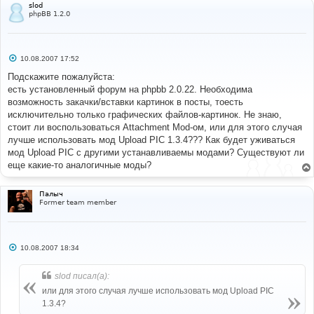
slod
phpBB 1.2.0
С
10.08.2007 17:52
о
о
Подскажите пожалуйста:
б
есть установленный форум на phpbb 2.0.22. Необходима
щ
е
возможность закачки/вставки картинок в посты, тоесть
н
исключительно только графических файлов-картинок. Не знаю,
и
е
стоит ли воспользоваться Attachment Mod-ом, или для этого случая
лучше использовать мод Upload PIC 1.3.4??? Как будет уживаться
мод Upload PIC с другими устанавливаемы модами? Существуют ли
еще какие-то аналогичные моды?
Палыч
Former team member
С
10.08.2007 18:34
о
о
б
slod писал(а):
щ
е
или для этого случая лучше использовать мод Upload PIC
н
1.3.4?
и
е