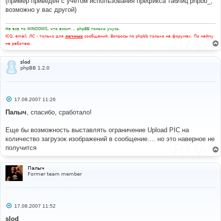
(пример приведён с учётом использования префикса таблиц phpbb_,
возможно у вас другой)
Не все то WINDOWS, что висит... phpBB только учусь.
ICQ, email, ЛС - только для
личных
сообщений. Вопросы по phpbb только на форумах. По найму
не работаю.
slod
phpBB 1.2.0
С
17.08.2007 11:26
о
о
Палыч
, спасибо, сработало!
б
щ
е
Еще бы возможность выставлять ограничение Upload PIC на
н
количество загрузок изображений в сообщение.... но это наверное не
и
е
получится
Палыч
Former team member
С
17.08.2007 11:52
о
о
slod