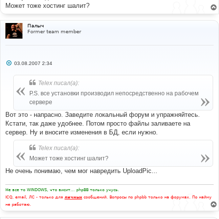
Может тоже хостинг шалит?
Палыч
Former team member
С
03.08.2007 2:34
о
о
б
Telex писал(а):
щ
е
P.S. все установки производил непосредственно на рабочем
н
сервере
и
е
Вот это - напрасно. Заведите локальный форум и упражняйтесь.
Кстати, так даже удобнее. Потом просто файлы заливаете на
сервер. Ну и вносите изменения в БД, если нужно.
Telex писал(а):
Может тоже хостинг шалит?
Не очень понимаю, чем мог навредить UploadPic...
Не все то WINDOWS, что висит... phpBB только учусь.
ICQ, email, ЛС - только для
личных
сообщений. Вопросы по phpbb только на форумах. По найму
не работаю.