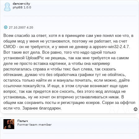
dancer-city
phpBB 1.0.0
С
27.10.2007 4:20
о
о
Всем спасибо за ответ, хотя я в приннципе сам уже понял кое что, в
б
общем мод у меня не установился, поэтому не работает, на счет
щ
е
CMOD - он не требуется, и у меня не денвер а appserv-win32-2.4.7.
н
Вот такие вот дела. Все равно, того что надо одной только
и
е
установкой UploadPic не решишь, так как мне требуется на самом
деле не просто вставка картинки, а чтобы она например
располагалась справа и чтобы текс был слева, так сказать
обтекание, думаю что без обработчика графики тут не обойтись,
осталось только найти их и мануалы почитать, если можно, дайте
ссылочки пожалуйста. И еще, в этом случае возникает еще один
вопрос, так как придется все сносить, без этого мод аплоада не
установишь, ну не хочет он вторично устанавливаться никак. В
общем как сохранить посты и регистрацию юзеров. Сорри за оффтоп
если что. Заранее благодарен.
Палыч
Former team member