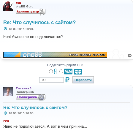
rxu
phpBB Guru
Re: Что случилось с сайтом?
С
18.03.2015 20:04
о
о
Font Awesome не подключается?
б
щ
е
н
и
е
Поддержать phpBB Guru
Татьяна5
Поддержка
Re: Что случилось с сайтом?
С
18.03.2015 20:06
о
о
rxu
б
Явно не подключается. А вот в чём причина...
щ
е