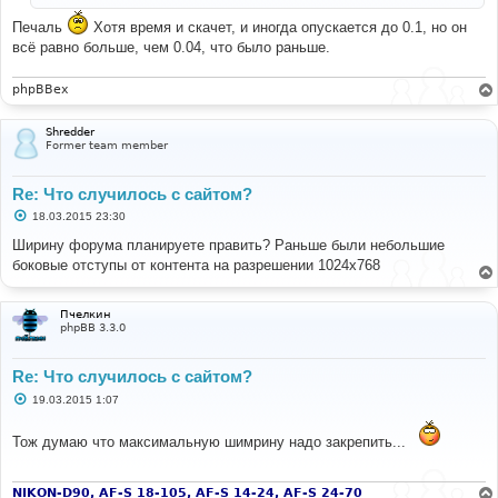
н
и
Печаль
Хотя время и скачет, и иногда опускается до 0.1, но он
е
всё равно больше, чем 0.04, что было раньше.
phpBBex
Shredder
Former team member
Re: Что случилось с сайтом?
С
18.03.2015 23:30
о
о
Ширину форума планируете править? Раньше были небольшие
б
боковые отступы от контента на разрешении 1024х768
щ
е
н
и
Пчелкин
е
phpBB 3.3.0
Re: Что случилось с сайтом?
С
19.03.2015 1:07
о
о
б
Тож думаю что максимальную шимрину надо закрепить...
щ
е
н
и
NIKON-D90, AF-S 18-105, AF-S 14-24, AF-S 24-70