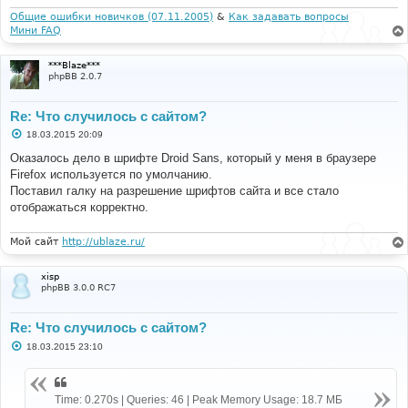
н
и
Общие ошибки новичков (07.11.2005)
&
Как задавать вопросы
е
Мини FAQ
***Blaze***
phpBB 2.0.7
Re: Что случилось с сайтом?
С
18.03.2015 20:09
о
о
Оказалось дело в шрифте Droid Sans, который у меня в браузере
б
Firefox используется по умолчанию.
щ
е
Поставил галку на разрешение шрифтов сайта и все стало
н
отображаться корректно.
и
е
Мой сайт
http://ublaze.ru/
xisp
phpBB 3.0.0 RC7
Re: Что случилось с сайтом?
С
18.03.2015 23:10
о
о
б
щ
Time: 0.270s | Queries: 46 | Peak Memory Usage: 18.7 МБ
е