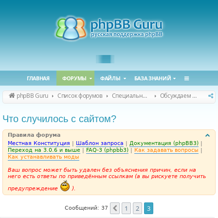
ГЛАВНАЯ
ФОРУМЫ
ФАЙЛЫ
БАЗА ЗНАНИЙ
phpBB Guru
Список форумов
Специальные форумы
Обсуждаем сайт и конференцию
Что случилось с сайтом?
Правила форума
Местная Конституция
|
Шаблон запроса
|
Документация (phpBB3)
|
Переход на 3.0.6 и выше
|
FAQ-3 (phpbb3)
|
Как задавать вопросы
|
Как устанавливать моды
Ваш вопрос может быть удален без объяснения причин, если на
него есть ответы по приведённым ссылкам (а вы рискуете получить
предупреждение
).
1
2
3
Пред.
Сообщений: 37