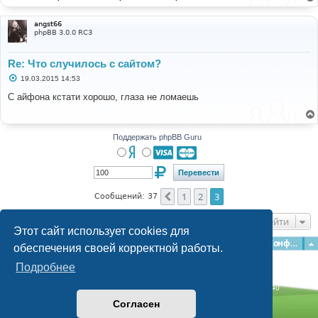
е
angst66
phpBB 3.0.0 RC3
Re: Что случилось с сайтом?
С
19.03.2015 14:53
о
о
С айфона кстати хорошо, глаза не ломаешь
б
щ
е
н
и
Поддержать phpBB Guru
е
1
2
3
Пред.
Сообщений: 37
Перейти
Этот сайт использует cookies для
Главная
Форумы
Наша команда
О команде
Конфиденциальность
обеспечения своей корректной работы.
Подробнее
Time: 0.227s
| Peak Memory Usage: 2.94 МБ | GZIP: Off |
Queries: 40
© phpBB Guru, 2004—2026
Согласен
Powered by
phpBB