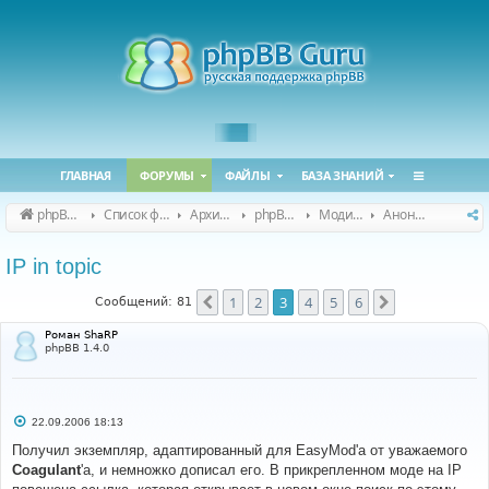
ГЛАВНАЯ
ФОРУМЫ
ФАЙЛЫ
БАЗА ЗНАНИЙ
phpBB Guru
Список форумов
Архивные форумы
phpBB 2.0.x (архив)
Модификация phpBB 2.0.x
Анонсы и поддержка модов для phpBB 2.0.x
IP in topic
1
2
3
4
5
6
Пред.
След.
Сообщений: 81
Роман ShaRP
phpBB 1.4.0
С
22.09.2006 18:13
о
о
Получил экземпляр, адаптированный для EasyMod'а от уважаемого
б
Coagulant
'а, и немножко дописал его. В прикрепленном моде на IP
щ
е