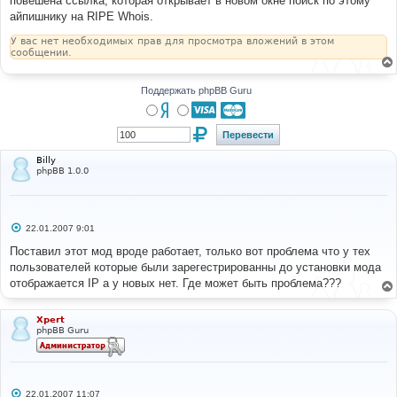
повешена ссылка, которая открывает в новом окне поиск по этому
н
айпишнику на RIPE Whois.
и
е
У вас нет необходимых прав для просмотра вложений в этом
сообщении.
Поддержать phpBB Guru
Billy
phpBB 1.0.0
С
22.01.2007 9:01
о
о
Поставил этот мод вроде работает, только вот проблема что у тех
б
пользователей которые были зарегестрированны до установки мода
щ
е
отображается IP а у новых нет. Где может быть проблема???
н
и
е
Xpert
phpBB Guru
С
22.01.2007 11:07