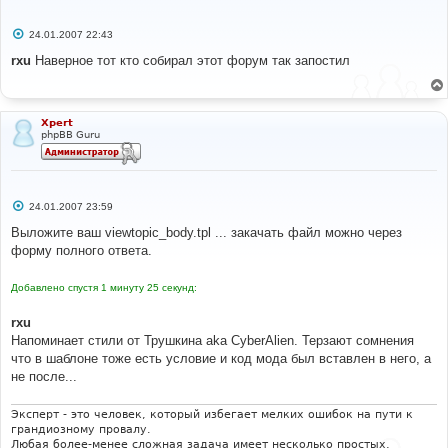
С
24.01.2007 22:43
о
о
rxu
Наверное тот кто собирал этот форум так запостил
б
щ
е
н
и
Xpert
е
phpBB Guru
С
24.01.2007 23:59
о
о
Выложите ваш viewtopic_body.tpl ... закачать файл можно через
б
форму полного ответа.
щ
е
н
Добавлено спустя 1 минуту 25 секунд:
и
е
rxu
Напоминает стили от Трушкина aka CyberAlien. Терзают сомнения
что в шаблоне тоже есть условие и код мода был вставлен в него, а
не после...
Эксперт - это человек, который избегает мелких ошибок на пути к
грандиозному провалу.
Любая более-менее сложная задача имеет несколько простых,