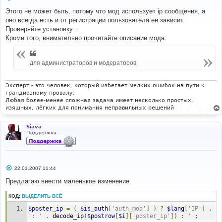
о
о
Этого не может быть, потому что мод использует ip сообщения, а
б
оно всегда есть и от регистрации пользователя ен зависит.
щ
е
Проверяйте установку...
н
Кроме того, внимательно прочитайте описание мода:
и
е
для администраторов и модераторов
Эксперт - это человек, который избегает мелких ошибок на пути к
грандиозному провалу.
Любая более-менее сложная задача имеет несколько простых,
изящных, лёгких для понимания неправильных решений
Siava
Поддержка
С
22.01.2007 11:44
о
о
Предлагаю внести маленькое изменение.
б
щ
КОД:
ВЫДЕЛИТЬ ВСЁ
е
н
$poster_ip
=
(
$is_auth
[
'auth_mod'
]
)
?
$lang
[
'IP'
]
.
и
е
': '
.
 decode_ip
(
$postrow
[
$i
][
'poster_ip'
])
:
''
;