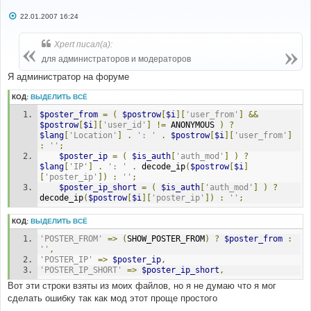
С
22.01.2007 16:24
о
о
б
Xpert писал(а):
щ
е
для администраторов и модераторов
н
и
Я администратор на форуме
е
КОД:
ВЫДЕЛИТЬ ВСЁ
$poster_from
=
(
$postrow
[
$i
][
'user_from'
]
&&
$postrow
[
$i
][
'user_id'
]
!=
 ANONYMOUS 
)
?
$lang
[
'Location'
]
.
': '
.
$postrow
[
$i
][
'user_from'
]
:
''
;
$poster_ip
=
(
$is_auth
[
'auth_mod'
]
)
?
$lang
[
'IP'
]
.
': '
.
 decode_ip
(
$postrow
[
$i
]
[
'poster_ip'
])
:
''
;
$poster_ip_short
=
(
$is_auth
[
'auth_mod'
]
)
?
decode_ip
(
$postrow
[
$i
][
'poster_ip'
])
:
''
;
КОД:
ВЫДЕЛИТЬ ВСЁ
'POSTER_FROM'
=>
(
SHOW_POSTER_FROM
)
?
$poster_from
:
''
,
'POSTER_IP'
=>
$poster_ip
,
'POSTER_IP_SHORT'
=>
$poster_ip_short
,
Вот эти строки взяты из моих файлов, но я не думаю что я мог
сделать ошибку так как мод этот проще простого