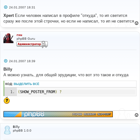
С
24.01.2007 18:31
о
о
Xpert
Если человек написал в профиле "откуда", то ип светится
б
сразу же после этой строчки, но если не написал, то ип не светится
щ
е
н
и
rxu
е
phpBB Guru
С
24.01.2007 18:39
о
о
Billy
б
А можно узнать, для общей эрудиции, что вот это такое и откуда
щ
е
н
КОД:
ВЫДЕЛИТЬ ВСЁ
и
е
(
SHOW_POSTER_FROM
)
?
Billy
phpBB 1.0.0