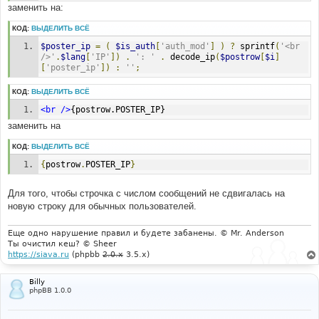
заменить на:
КОД:
ВЫДЕЛИТЬ ВСЁ
$poster_ip
=
(
$is_auth
[
'auth_mod'
]
)
?
 sprintf
(
'<br 
/>'
.
$lang
[
'IP'
])
.
': '
.
 decode_ip
(
$postrow
[
$i
]
[
'poster_ip'
])
:
''
;
КОД:
ВЫДЕЛИТЬ ВСЁ
<br
/>
{postrow.POSTER_IP}
заменить на
КОД:
ВЫДЕЛИТЬ ВСЁ
{
postrow
.
POSTER_IP
}
Для того, чтобы строчка с числом сообщений не сдвигалась на
новую строку для обычных пользователей.
Еще одно нарушение правил и будете забанены. © Mr. Anderson
Ты очистил кеш? © Sheer
https://siava.ru
(phpbb
2.0.x
3.5.x)
Billy
phpBB 1.0.0