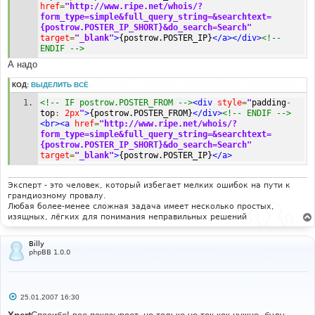
href
=
"http://www.ripe.net/whois/?
form_type=simple&full_query_string=&searchtext=
{postrow.POSTER_IP_SHORT}&do_search=Search"
target
=
"_blank"
>
{postrow.POSTER_IP}
</a></div>
<!-- 
ENDIF -->
А надо
КОД:
ВЫДЕЛИТЬ ВСЁ
<!-- IF postrow.POSTER_FROM -->
<div
style
=
"
padding
-
top
:
2px
"
>
{postrow.POSTER_FROM}
</div>
<!-- ENDIF -->
<br><a
href
=
"http://www.ripe.net/whois/?
form_type=simple&full_query_string=&searchtext=
{postrow.POSTER_IP_SHORT}&do_search=Search"
target
=
"_blank"
>
{postrow.POSTER_IP}
</a>
Эксперт - это человек, который избегает мелких ошибок на пути к
грандиозному провалу.
Любая более-менее сложная задача имеет несколько простых,
изящных, лёгких для понимания неправильных решений
Billy
phpBB 1.0.0
С
25.01.2007 16:30
о
о