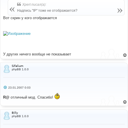
б
Xpert писал(а):
щ
е
Надпись "IP" тоже не отображается?
н
и
Вот скрин у кого отображается
е
У других ничего вообще не показывает
Sifalium
phpBB 1.0.0
С
23.01.2007 0:03
о
о
R@
отличный мод. Спасибо!
б
щ
е
н
и
Billy
е
phpBB 1.0.0