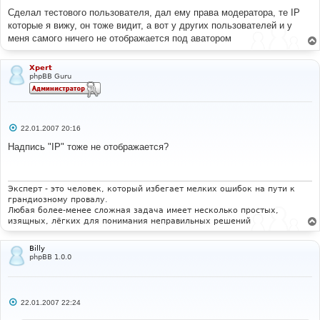
Сделал тестового пользователя, дал ему права модератора, те IP
которые я вижу, он тоже видит, а вот у других пользователей и у
меня самого ничего не отображается под аватором
Xpert
phpBB Guru
С
22.01.2007 20:16
о
о
Надпись "IP" тоже не отображается?
б
щ
е
н
и
Эксперт - это человек, который избегает мелких ошибок на пути к
е
грандиозному провалу.
Любая более-менее сложная задача имеет несколько простых,
изящных, лёгких для понимания неправильных решений
Billy
phpBB 1.0.0
С
22.01.2007 22:24
о
о