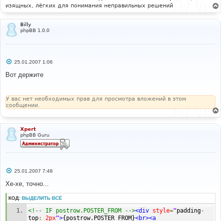
изящных, лёгких для понимания неправильных решений
Billy
phpBB 1.0.0
С
25.01.2007 1:06
о
о
Вот держите
б
щ
е
н
У вас нет необходимых прав для просмотра вложений в этом
и
сообщении.
е
Xpert
phpBB Guru
С
25.01.2007 7:48
о
о
Хе-хе, точно...
б
щ
КОД:
ВЫДЕЛИТЬ ВСЁ
е
н
<!-- IF postrow.POSTER_FROM -->
<div
style
=
"
padding
-
и
е
top
:
2px
"
>
{postrow.POSTER_FROM}
<br><a