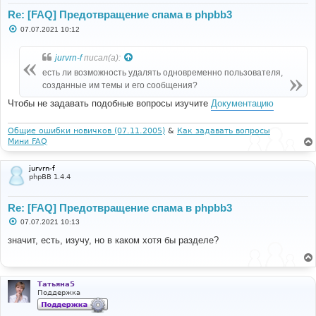
Re: [FAQ] Предотвращение спама в phpbb3
С
07.07.2021 10:12
о
о
б
jurvrn-f
писал(а):
щ
е
есть ли возможность удалять одновременно пользователя,
н
созданные им темы и его сообщения?
и
е
Чтобы не задавать подобные вопросы изучите
Документацию
Общие ошибки новичков (07.11.2005)
&
Как задавать вопросы
Мини FAQ
jurvrn-f
phpBB 1.4.4
Re: [FAQ] Предотвращение спама в phpbb3
С
07.07.2021 10:13
о
о
значит, есть, изучу, но в каком хотя бы разделе?
б
щ
е
н
и
Татьяна5
е
Поддержка