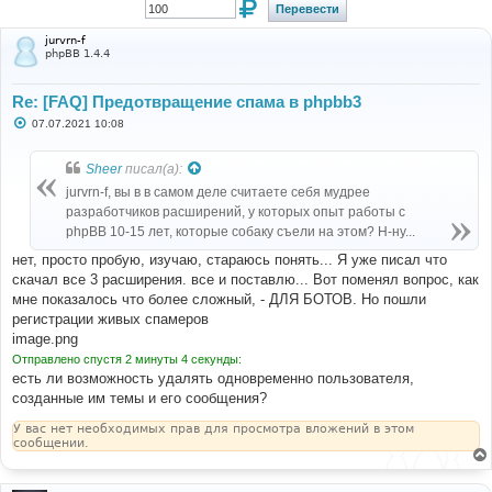
jurvrn-f
phpBB 1.4.4
Re: [FAQ] Предотвращение спама в phpbb3
С
07.07.2021 10:08
о
о
б
Sheer
писал(а):
щ
е
jurvrn-f, вы в в самом деле считаете себя мудрее
н
разработчиков расширений, у которых опыт работы с
и
е
phpBB 10-15 лет, которые собаку съели на этом? Н-ну...
нет, просто пробую, изучаю, стараюсь понять... Я уже писал что
скачал все 3 расширения. все и поставлю... Вот поменял вопрос, как
мне показалось что более сложный, - ДЛЯ БОТОВ. Но пошли
регистрации живых спамеров
image.png
Отправлено спустя 2 минуты 4 секунды:
есть ли возможность удалять одновременно пользователя,
созданные им темы и его сообщения?
У вас нет необходимых прав для просмотра вложений в этом
сообщении.