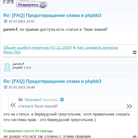
Re: [FAQ] Предотвращение спама в phpbb3
С
07.07.2021 10:57
о
о
jurvrn-f
, по правам доступа есть статья в "базе знаний"
б
щ
е
н
и
Общие ошибки новичков (07.11.2005)
&
Как задавать вопросы
е
Мини FAQ
jurvrn-f
phpBB 1.4.4
Re: [FAQ] Предотвращение спама в phpbb3
С
07.07.2021 16:49
о
о
б
Татьяна5
писал(а):
щ
е
статья в "базе знаний"
н
и
это не статья, а бермудский треугольник, хотя правильнее сказать
е
что система прав - это бермудский треугольник )
Отправлено спустя 24 секунды:
не думал что всё так сложно с этими правами