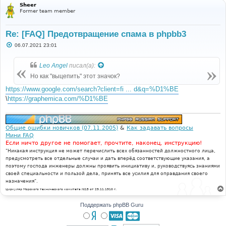
Sheer
Former team member
Re: [FAQ] Предотвращение спама в phpbb3
С
06.07.2021 23:01
о
о
б
Leo Angel
писал(а):
щ
е
Но как "выцепить" этот значок?
н
и
https://www.google.com/search?client=fi ... d&q=%D1%BE
е
\
https://graphemica.com/%D1%BE
Общие ошибки новичков (07.11.2005)
&
Как задавать вопросы
Мини FAQ
Если ничто другое не помогает, прочтите, наконец, инструкцию!
"Никакая инструкция не может перечислить всех обязанностей должностного лица,
предусмотреть все отдельные случаи и дать вперёд соответствующие указания, а
поэтому господа инженеры должны проявить инициативу и, руководствуясь знаниями
своей специальности и пользой дела, принять все усилия для оправдания своего
назначения".
Циркуляр Морского технического комитета №15 от 29.11.1910 г.
Поддержать phpBB Guru