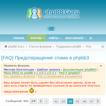
ГЛАВНАЯ
ФОРУМЫ
ФАЙЛЫ
БАЗА ЗНАНИЙ
phpBB Guru
Список форумов
Поддержка phpBB
FAQ
[FAQ] Предотвращение спама в phpbb3
Правила форума
Местная Конституция
|
Шаблон запроса
|
Документация (phpBB3)
|
Мини [FAQ] по phpBB 3.1.x/3.2.x/3.3.x
|
FAQ-3 (phpbb3)
|
Как задавать вопросы
|
Как устанавливать расширения
Ваш вопрос может быть удален без объяснения причин, если на
него есть ответы по приведённым ссылкам (а вы рискуете получить
предупреждение
).
Страница
44
из
47
1
42
43
44
45
46
47
Пред.
Сле
Сообщений: 693
…