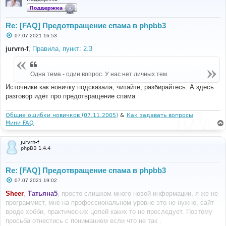
Re: [FAQ] Предотвращение спама в phpbb3
С
07.07.2021 16:53
о
о
jurvrn-f
,
Правила, пункт: 2.3
б
щ
е
н
Одна тема - один вопрос. У нас нет личных тем.
и
е
Источники как новичку подсказала, читайте, разбирайтесь. А здесь
разговор идёт про предотвращение спама
Общие ошибки новичков (07.11.2005)
&
Как задавать вопросы
Мини FAQ
jurvrn-f
phpBB 1.4.4
Re: [FAQ] Предотвращение спама в phpbb3
С
07.07.2021 19:02
о
о
Sheer
,
Татьяна5
, просто слишком много новой информации, я же не
б
программист, мне на профессиональном уровне это не нужно, сайт
щ
е
вроде хобби, практических целей каких-то не преследует. Поэтому
н
просьба отнестись с пониманием если что не так .
и