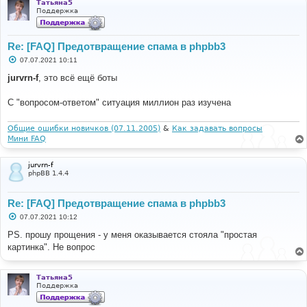
Татьяна5
Поддержка
Re: [FAQ] Предотвращение спама в phpbb3
С
07.07.2021 10:11
о
о
jurvrn-f
, это всё ещё боты
б
щ
е
С "вопросом-ответом" ситуация миллион раз изучена
н
и
е
Общие ошибки новичков (07.11.2005)
&
Как задавать вопросы
Мини FAQ
jurvrn-f
phpBB 1.4.4
Re: [FAQ] Предотвращение спама в phpbb3
С
07.07.2021 10:12
о
о
PS. прошу прощения - у меня оказывается стояла "простая
б
картинка". Не вопрос
щ
е
н
и
Татьяна5
е
Поддержка