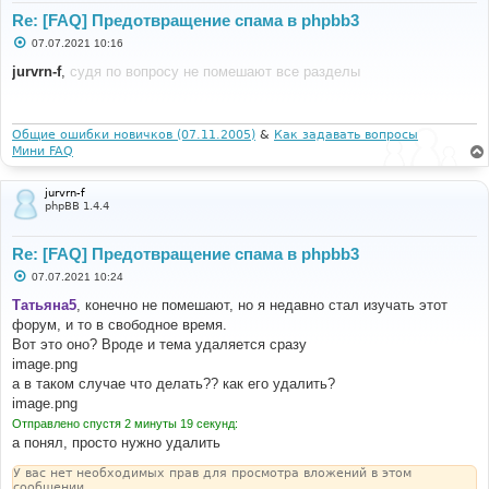
Re: [FAQ] Предотвращение спама в phpbb3
С
07.07.2021 10:16
о
о
jurvrn-f
,
судя по вопросу не помешают все разделы
б
щ
е
н
и
Общие ошибки новичков (07.11.2005)
&
Как задавать вопросы
е
Мини FAQ
jurvrn-f
phpBB 1.4.4
Re: [FAQ] Предотвращение спама в phpbb3
С
07.07.2021 10:24
о
о
Татьяна5
, конечно не помешают, но я недавно стал изучать этот
б
форум, и то в свободное время.
щ
е
Вот это оно? Вроде и тема удаляется сразу
н
image.png
и
е
а в таком случае что делать?? как его удалить?
image.png
Отправлено спустя 2 минуты 19 секунд:
а понял, просто нужно удалить
У вас нет необходимых прав для просмотра вложений в этом
сообщении.