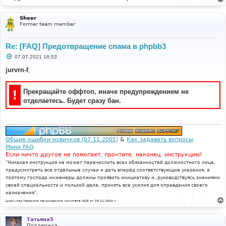
Sheer
Former team member
Re: [FAQ] Предотвращение спама в phpbb3
С
07.07.2021 16:53
о
о
jurvrn-f
,
б
щ
е
!
Прекращайте оффтоп, иначе предупреждением не
н
и
отделаетесь. Будет сразу бан.
е
Общие ошибки новичков (07.11.2005)
&
Как задавать вопросы
Мини FAQ
Если ничто другое не помогает, прочтите, наконец, инструкцию!
"Никакая инструкция не может перечислить всех обязанностей должностного лица,
предусмотреть все отдельные случаи и дать вперёд соответствующие указания, а
поэтому господа инженеры должны проявить инициативу и, руководствуясь знаниями
своей специальности и пользой дела, принять все усилия для оправдания своего
назначения".
Циркуляр Морского технического комитета №15 от 29.11.1910 г.
Татьяна5
Поддержка