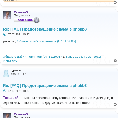
Татьяна5
Поддержка
Re: [FAQ] Предотвращение спама в phpbb3
С
07.07.2021 10:27
о
о
jurvrn-f
,
Общие ошибки новичков (07.11.2005)
...
б
щ
е
н
и
Общие ошибки новичков (07.11.2005)
&
Как задавать вопросы
е
Мини FAQ
jurvrn-f
phpBB 1.4.4
Re: [FAQ] Предотвращение спама в phpbb3
С
07.07.2021 10:37
о
о
Татьяна5
, слишком сложная, запутанная система прав и доступа, в
б
одном месте меняешь - в других тоже что-то меняется
щ
е
н
и
Татьяна5
е
Поддержка