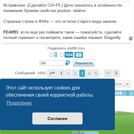
Исправлено. (Сделайте Ctrl+F5.) Дело оказалось в особенностях
понимания Хромом свойства position: relative.
Странные строки в ФАКе — это остатки старого мода закачек.
FEAR93
, если ещё раз поймаете такое — пожалуйста, сделайте
полный скриншот и посмотрите, какие ошибки покажет Dragonfly.
Поддержать phpBB Guru
Страница
3
из
71
1
2
3
4
5
71
Пред.
След.
Сообщений: 1052
…
Перейти
Этот сайт использует cookies для
Главная
Форумы
Наша команда
О команде
Конфиденциальность
обеспечения своей корректной работы.
Подробнее
Time: 0.158s
| Peak Memory Usage: 3.08 МБ | GZIP: Off |
Queries: 39
© phpBB Guru, 2004—2026
Согласен
Powered by
phpBB
Style by
Artodia