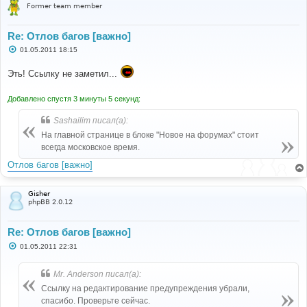
Former team member
Re: Отлов багов [важно]
С
01.05.2011 18:15
о
о
Эть! Ссылку не заметил...
б
щ
е
н
Добавлено спустя 3 минуты 5 секунд:
и
е
Sashailim писал(а):
На главной странице в блоке "Новое на форумах" стоит
всегда московское время.
Отлов багов [важно]
Gisher
phpBB 2.0.12
Re: Отлов багов [важно]
С
01.05.2011 22:31
о
о
б
Mr. Anderson писал(а):
щ
е
Ссылку на редактирование предупреждения убрали,
н
спасибо. Проверьте сейчас.
и