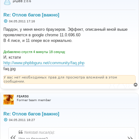
phpBB 2.0.6
Re: Отлов багов [важно]
С
04.05.2011 17:16
о
о
Пардон, у меня много браузеров. Эффект, описанный мной выше
б
проявляется в google chrome 11.0.696.60
щ
е
В 4 лисе, и 11 опере все нормально.
н
и
е
Добавлено спустя 4 минуты 18 секунд:
И, кстати
http://www.phpbbguru.net/community/faq.php
faq.jpg
У вас нет необходимых прав для просмотра вложений в этом
сообщении.
FEAR93
Former team member
Re: Отлов багов [важно]
С
04.05.2011 18:27
о
о
б
Nekstati писал(а):
щ
е