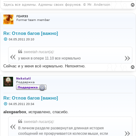
Здесь все админы. Админы своих форумов. © Mr. Anderson
FEAR93
Former team member
Re: Отлов багов [важно]
С
04.05.2011 20:10
о
о
б
sweetah писал(а):
щ
е
у меня в опере 11.10 все нормально
н
и
Сейчас и у меня всё нормально. Непонятно.
е
Nekstati
Поддержка
Re: Отлов багов [важно]
С
04.05.2011 20:34
о
о
alexgearbox
, исправлено, спасибо.
б
щ
sweetah писал(а):
е
н
В личном разделе развернутая длинная история
и
е
сообщений не прокручивается колесом мыши, если