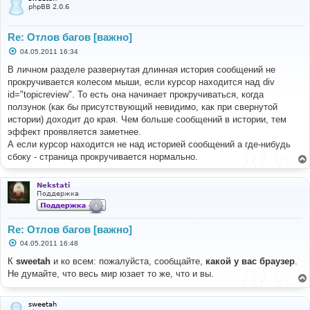
е
phpBB 2.0.6
Re: Отлов багов [важно]
С
04.05.2011 16:34
о
о
В личном разделе развернутая длинная история сообщений не
б
прокручивается колесом мыши, если курсор находится над div
щ
е
id="topicreview". То есть она начинает прокручиваться, когда
н
ползунок (как бы присутствующий невидимо, как при свернутой
и
е
истории) доходит до края. Чем больше сообщений в истории, тем
эффект проявляется заметнее.
А если курсор находится не над историей сообщений а где-нибудь
сбоку - страница прокручивается нормально.
Nekstati
Поддержка
Re: Отлов багов [важно]
С
04.05.2011 16:48
о
о
К
sweetah
и ко всем: пожалуйста, сообщайте,
какой у вас браузер
.
б
Не думайте, что весь мир юзает то же, что и вы.
щ
е
н
и
sweetah
е