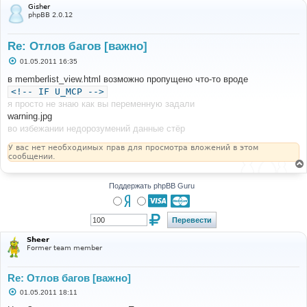
Gisher
phpBB 2.0.12
Re: Отлов багов [важно]
С
01.05.2011 16:35
о
о
в memberlist_view.html возможно пропущено что-то вроде
б
<!-- IF U_MCP -->
щ
е
я просто не знаю как вы переменную задали
н
warning.jpg
и
е
во избежании недорозумений данные стёр
У вас нет необходимых прав для просмотра вложений в этом
сообщении.
Поддержать phpBB Guru
Sheer
Former team member
Re: Отлов багов [важно]
С
01.05.2011 18:11
о