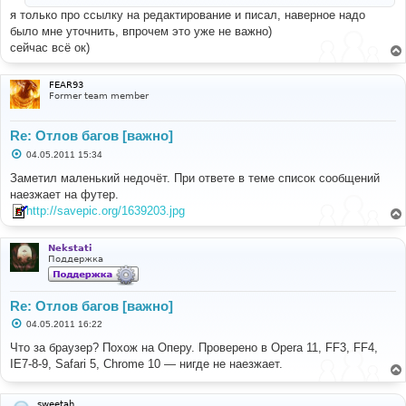
е
я только про ссылку на редактирование и писал, наверное надо
было мне уточнить, впрочем это уже не важно)
сейчас всё ок)
FEAR93
Former team member
Re: Отлов багов [важно]
С
04.05.2011 15:34
о
о
Заметил маленький недочёт. При ответе в теме список сообщений
б
наезжает на футер.
щ
е
http://savepic.org/1639203.jpg
н
и
е
Nekstati
Поддержка
Re: Отлов багов [важно]
С
04.05.2011 16:22
о
о
Что за браузер? Похож на Оперу. Проверено в Opera 11, FF3, FF4,
б
IE7-8-9, Safari 5, Chrome 10 — нигде не наезжает.
щ
е
н
и
sweetah