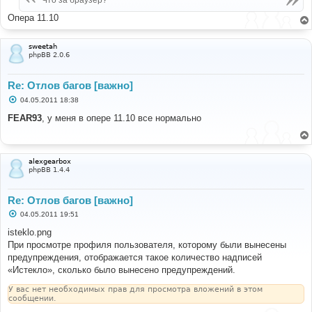
Что за браузер?
н
и
Опера 11.10
е
sweetah
phpBB 2.0.6
Re: Отлов багов [важно]
С
04.05.2011 18:38
о
о
FEAR93
, у меня в опере 11.10 все нормально
б
щ
е
н
и
alexgearbox
е
phpBB 1.4.4
Re: Отлов багов [важно]
С
04.05.2011 19:51
о
о
isteklo.png
б
При просмотре профиля пользователя, которому были вынесены
щ
е
предупреждения, отображается такое количество надписей
н
«Истекло», сколько было вынесено предупреждений.
и
е
У вас нет необходимых прав для просмотра вложений в этом
сообщении.