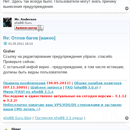
о
Нет. Здесь так всегда было. Пользователи могут знать причину
б
вынесения предупреждения.
щ
е
н
и
Mr. Anderson
е
phpBB Guru
Re: Отлов багов [важно]
С
01.05.2011 18:13
о
о
Gisher
б
Ссылку на редактирование предупреждения убрали, спасибо.
щ
е
Проверьте сейчас.
н
С остальной инфой верно - предупреждения, в том числе истекшие,
и
е
должны быть видны пользователям.
Правила конференции
(30.05.2011)
|
Общие ошибки новичков
(07.11.2005)
|
Шаблон запроса
|
FAQ (phpBB 3.0.x)
/
Мини [FAQ] по phpBB 3.1.x
Последние и единственно актуальные на сегодня версии - 3.1.12
и 3.2.2!
Небесплатно накачаю ваш VPS/VDS/DS стероидами и заставлю
ваши CMS летать =)
phpBB Guru blog
|
Тестируем phpBB 3.3 здесь!
|
Sheer