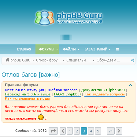
ГЛАВНАЯ
ФОРУМЫ
ФАЙЛЫ
БАЗА ЗНАНИЙ
phpBB Guru
Список форумов
Специальные форумы
Обсуждаем сайт и конференцию
Отлов багов [важно]
Правила форума
Местная Конституция
|
Шаблон запроса
|
Документация (phpBB3)
|
Переход на 3.0.6 и выше
|
FAQ-3 (phpbb3)
|
Как задавать вопросы
|
Как устанавливать моды
Ваш вопрос может быть удален без объяснения причин, если на
него есть ответы по приведённым ссылкам (а вы рискуете получить
предупреждение
).
Страница
3
из
71
1
2
3
4
5
71
Пред.
След.
Сообщений: 1052
…