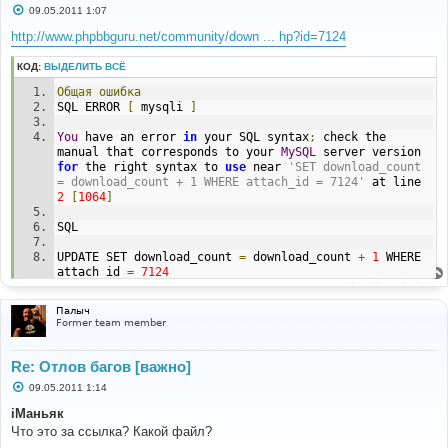
С
09.05.2011 1:07
о
о
http://www.phpbbguru.net/community/down ... hp?id=7124
б
щ
КОД:
ВЫДЕЛИТЬ ВСЁ
е
н
Общая
ошибка
и
е
SQL ERROR 
[
 mysqli 
]
You
 have an error 
in
 your SQL syntax
;
 check the 
manual that corresponds to your 
MySQL
 server version 
for
 the right syntax to 
use
 near 
'SET download_count 
= download_count + 1 WHERE attach_id = 7124'
 at line 
2
[
1064
]
SQL
UPDATE SET download_count 
=
 download_count 
+
1
 WHERE 
attach_id 
=
7124
BACKTRACE
Палыч
Former team member
FILE
:
 includes
/
db
/
mysqli
.
php
LINE
:
163
CALL
:
 dbal
->
sql_error
()
Re: Отлов багов [важно]
С
09.05.2011 1:14
FILE
:
 download
/
file
.
php
о
LINE
:
309
о
iМаньяк
CALL
:
 dbal_mysqli
->
sql_query
()
б
Что это за ссылка? Какой файл?
щ
е