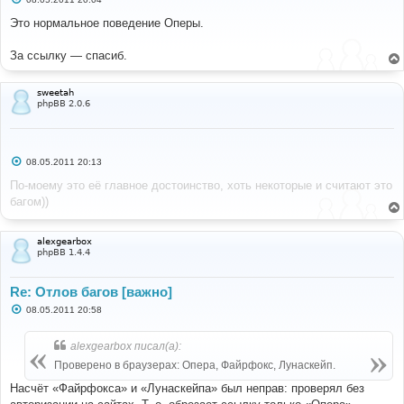
о
о
Это нормальное поведение Оперы.
б
щ
е
За ссылку — спасиб.
н
и
е
sweetah
phpBB 2.0.6
С
08.05.2011 20:13
о
о
По-моему это её главное достоинство, хоть некоторые и считают это
б
багом))
щ
е
н
и
alexgearbox
е
phpBB 1.4.4
Re: Отлов багов [важно]
С
08.05.2011 20:58
о
о
б
alexgearbox писал(а):
щ
е
Проверено в браузерах: Опера, Файрфокс, Лунаскейп.
н
и
Насчёт «Файрфокса» и «Лунаскейпа» был неправ: проверял без
е