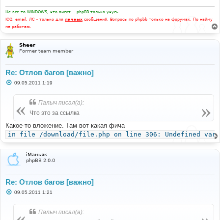
н
и
Не все то WINDOWS, что висит... phpBB только учусь.
е
ICQ, email, ЛС - только для
личных
сообщений. Вопросы по phpbb только на форумах. По найму
не работаю.
Sheer
Former team member
Re: Отлов багов [важно]
С
09.05.2011 1:19
о
о
б
Палыч писал(а):
щ
е
Что это за ссылка
н
и
Какое-то вложение. Там вот какая фича
е
in file /download/file.php on line 306: Undefined vari
iМаньяк
phpBB 2.0.0
Re: Отлов багов [важно]
С
09.05.2011 1:21
о
о
б
Палыч писал(а):
щ