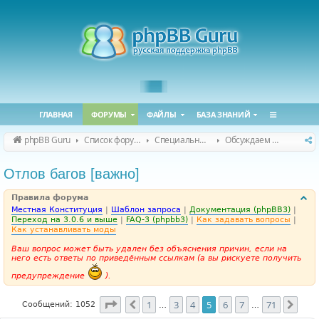
ГЛАВНАЯ
ФОРУМЫ
ФАЙЛЫ
БАЗА ЗНАНИЙ
phpBB Guru
Список форумов
Специальные форумы
Обсуждаем сайт и конференцию
Отлов багов [важно]
Правила форума
Местная Конституция
|
Шаблон запроса
|
Документация (phpBB3)
|
Переход на 3.0.6 и выше
|
FAQ-3 (phpbb3)
|
Как задавать вопросы
|
Как устанавливать моды
Ваш вопрос может быть удален без объяснения причин, если на
него есть ответы по приведённым ссылкам (а вы рискуете получить
предупреждение
).
Страница
5
из
71
1
3
4
5
6
7
71
Пред.
След
Сообщений: 1052
…
…