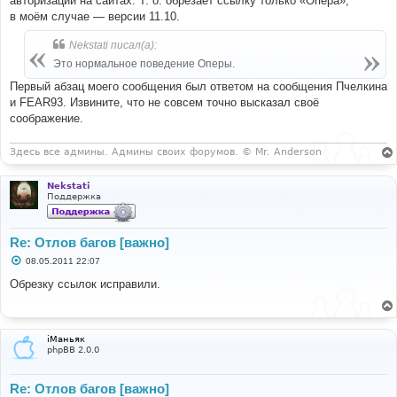
авторизации на сайтах. Т. о. обрезает ссылку только «Опера»,
в моём случае — версии 11.10.
Nekstati писал(а):
Это нормальное поведение Оперы.
Первый абзац моего сообщения был ответом на сообщения Пчелкина
и FEAR93. Извините, что не совсем точно высказал своё
соображение.
Здесь все админы. Админы своих форумов. © Mr. Anderson
Nekstati
Поддержка
Re: Отлов багов [важно]
С
08.05.2011 22:07
о
о
Обрезку ссылок исправили.
б
щ
е
н
и
iМаньяк
е
phpBB 2.0.0
Re: Отлов багов [важно]