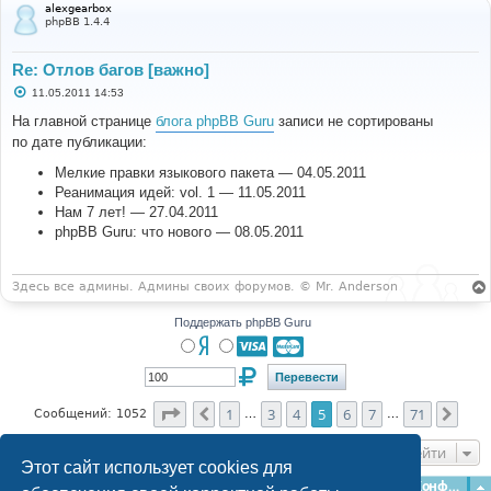
alexgearbox
phpBB 1.4.4
Re: Отлов багов [важно]
С
11.05.2011 14:53
о
о
На главной странице
блога phpBB Guru
записи не сортированы
б
по дате публикации:
щ
е
н
Мелкие правки языкового пакета — 04.05.2011
и
Реанимация идей: vol. 1 — 11.05.2011
е
Нам 7 лет! — 27.04.2011
phpBB Guru: что нового — 08.05.2011
Здесь все админы. Админы своих форумов. © Mr. Anderson
Поддержать phpBB Guru
Страница
5
из
71
1
3
4
5
6
7
71
Пред.
След
Сообщений: 1052
…
…
Перейти
Этот сайт использует cookies для
Главная
Форумы
Наша команда
О команде
Конфиденциальность