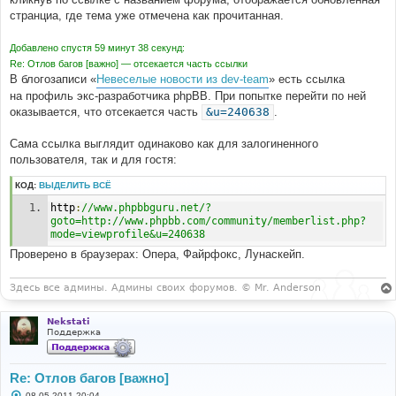
и
е
странциа, где тема уже отмечена как прочитанная.
Добавлено спустя 59 минут 38 секунд:
Re: Отлов багов [важно] — отсекается часть ссылки
В блогозаписи «
Невеселые новости из dev-team
» есть ссылка
на профиль экс-разработчика phpBB. При попытке перейти по ней
оказывается, что отсекается часть
&u=240638
.
Сама ссылка выглядит одинаково как для залогиненного
пользователя, так и для гостя:
КОД:
ВЫДЕЛИТЬ ВСЁ
http
:
//www.phpbbguru.net/?
goto=http://www.phpbb.com/community/memberlist.php?
mode=viewprofile&u=240638
Проверено в браузерах: Опера, Файрфокс, Лунаскейп.
Здесь все админы. Админы своих форумов. © Mr. Anderson
Nekstati
Поддержка
Re: Отлов багов [важно]
С
08.05.2011 20:04