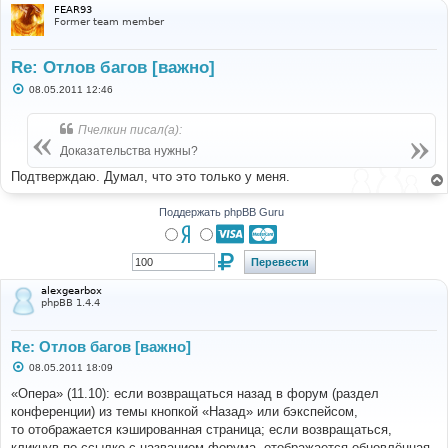
FEAR93
Former team member
Re: Отлов багов [важно]
С
08.05.2011 12:46
о
о
б
Пчелкин писал(а):
щ
е
Доказательства нужны?
н
и
Подтверждаю. Думал, что это только у меня.
е
Поддержать phpBB Guru
alexgearbox
phpBB 1.4.4
Re: Отлов багов [важно]
С
08.05.2011 18:09
о
о
«Опера» (11.10): если возвращаться назад в форум (раздел
б
конференции) из темы кнопкой «Назад» или бэкспейсом,
щ
е
то отображается кэшированная страница; если возвращаться,
н
кликнув по ссылке с названием форума, отображается обновлённая