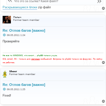
е
Что это за ссылка? Какой файл?
н
и
Раскрывающиеся блоки
zip файл
е
Палыч
Former team member
Re: Отлов багов [важно]
С
09.05.2011 1:24
о
о
Проверяйте
б
щ
е
н
и
Не все то WINDOWS, что висит... phpBB только учусь.
е
ICQ, email, ЛС - только для
личных
сообщений. Вопросы по phpbb только на форумах. По найму
не работаю.
Sheer
Former team member
Re: Отлов багов [важно]
С
09.05.2011 1:25
о
о
Fixed!
б
щ
е
н