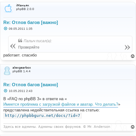
и
iМаньяк
е
phpBB 2.0.0
Re: Отлов багов [важно]
С
09.05.2011 1:35
о
о
б
Палыч писал(а):
щ
е
Проверяйте
н
и
работает. спасибо
е
alexgearbox
phpBB 1.4.4
Re: Отлов багов [важно]
С
10.05.2011 2:43
о
о
В «FAQ по phpBB 3» в ответе на «
б
Имеется проблема с загрузкой файлов и аватар. Что делать?
»
щ
е
представлена недействительная ссылка на статью:
н
http://phpbbguru.net/docs/?id=7
и
е
Здесь все админы. Админы своих форумов. © Mr. Anderson