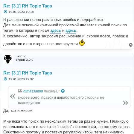
Re: [3.1] RH Topic Tags
С
19.01.2023 19:18
о
о
В расширении полно различных ошибок и недоработок.
б
Для меня основной критичной проблемой является кривой поиск по
щ
е
тегам, о котором я писал
здесь
и
здесь
.
н
К сожалению, автор забросил расширение и, скорее всего, правок и
и
е
доработок с его стороны не планируется
ReXtor
phpBB 2.0.0
Re: [3.1] RH Topic Tags
С
19.01.2023 19:32
о
о
б
dimassamid
писал(а):
щ
е
скорее всего, правок и доработок с его стороны не
н
планируется
и
е
Да, так и живем.
Мне пока что поиск по нескольким тегам за раз не нужен. Планирую
использовать его в качестве "поиска" по хештегам, по одному за раз.
Собственно поэтому и поставил регулярку чтобы теги начинались