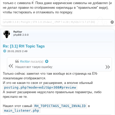
только с символа #. Пока даже киррические символы не добавлял (и
не делал правки по отображению кирилиццы в "правильном" виде),
чтобы тестировать и отлаживать по порядку.
[phpBB 3.3.8 | Prolight | STK 1.0.19-dev] _ [PHP 7.4.28 | MySQL(i) 5.7.27-30]
ReXtor
phpBB 2.0.0
Re: [3.1] RH Topic Tags
С
20.01.2023 2:49
о
о
б
ReXtor
писал(а):
щ
е
Нашел вот такую ошибку:
н
и
Только сейчас заметил что там вообще вся страница на EN-
е
локализации отображается.
И это не какая-то своя от расширения, а вполне обычный
posting.php?mode=edit&p=308#preview
А значит расширение недослало правильные параметры, либо
прислало не те.
Нашел этот самый
RH_TOPICTAGS_TAGS_INVALID
в
main_listener.php