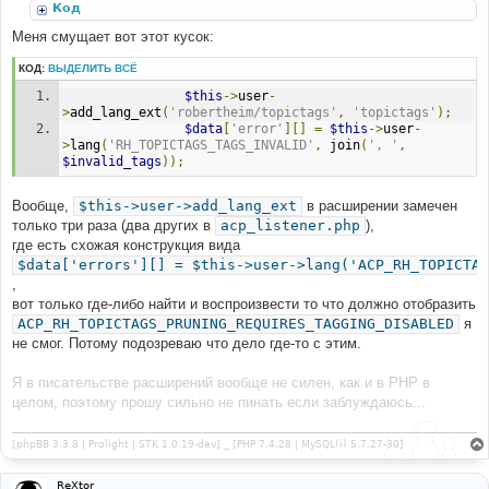
Код
Меня смущает вот этот кусок:
КОД:
ВЫДЕЛИТЬ ВСЁ
$this
->
user
-
>
add_lang_ext
(
'robertheim/topictags'
,
'topictags'
);
$data
[
'error'
][]
=
$this
->
user
-
>
lang
(
'RH_TOPICTAGS_TAGS_INVALID'
,
 join
(
', '
,
$invalid_tags
));
Вообще,
$this->user->add_lang_ext
в расширении замечен
только три раза (два других в
acp_listener.php
),
где есть схожая конструкция вида
$data['errors'][] = $this->user->lang('ACP_RH_TOPICTAG
,
вот только где-либо найти и воспроизвести то что должно отобразить
ACP_RH_TOPICTAGS_PRUNING_REQUIRES_TAGGING_DISABLED
я
не смог. Потому подозреваю что дело где-то с этим.
Я в писательстве расширений вообще не силен, как и в PHP в
целом, поэтому прошу сильно не пинать если заблуждаюсь...
[phpBB 3.3.8 | Prolight | STK 1.0.19-dev] _ [PHP 7.4.28 | MySQL(i) 5.7.27-30]
ReXtor