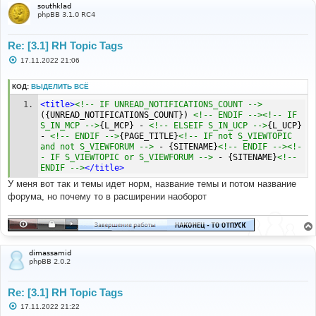
southklad
phpBB 3.1.0 RC4
Re: [3.1] RH Topic Tags
С
17.11.2022 21:06
о
о
б
КОД:
ВЫДЕЛИТЬ ВСЁ
щ
е
<title>
<!-- IF UNREAD_NOTIFICATIONS_COUNT -->
н
({UNREAD_NOTIFICATIONS_COUNT}) 
<!-- ENDIF --><!-- IF 
и
S_IN_MCP -->
{L_MCP} - 
<!-- ELSEIF S_IN_UCP -->
{L_UCP} 
е
- 
<!-- ENDIF -->
{PAGE_TITLE}
<!-- IF not S_VIEWTOPIC 
and not S_VIEWFORUM -->
 - {SITENAME}
<!-- ENDIF --><!-
- IF S_VIEWTOPIC or S_VIEWFORUM -->
 - {SITENAME}
<!-- 
ENDIF -->
</title>
У меня вот так и темы идет норм, название темы и потом название
форума, но почему то в расширении наоборот
dimassamid
phpBB 2.0.2
Re: [3.1] RH Topic Tags
С
17.11.2022 21:22
о