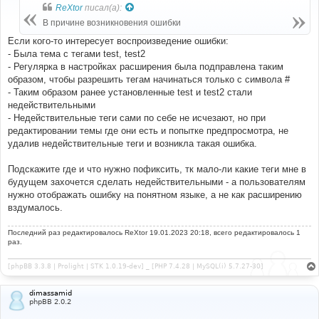
б
ReXtor
писал(а):
щ
е
В причине возникновения ошибки
н
и
Если кого-то интересует воспроизведение ошибки:
е
- Была тема с тегами test, test2
- Регулярка в настройках расширения была подправлена таким
образом, чтобы разрешить тегам начинаться только с символа #
- Таким образом ранее установленные test и test2 стали
недействительными
- Недействительные теги сами по себе не исчезают, но при
редактировании темы где они есть и попытке предпросмотра, не
удалив недействительные теги и возникла такая ошибка.
Подскажите где и что нужно пофиксить, тк мало-ли какие теги мне в
будущем захочется сделать недействительными - а пользователям
нужно отображать ошибку на понятном языке, а не как расширению
вздумалось.
Последний раз редактировалось
ReXtor
19.01.2023 20:18, всего редактировалось 1
раз.
[phpBB 3.3.8 | Prolight | STK 1.0.19-dev] _ [PHP 7.4.28 | MySQL(i) 5.7.27-30]
dimassamid
phpBB 2.0.2