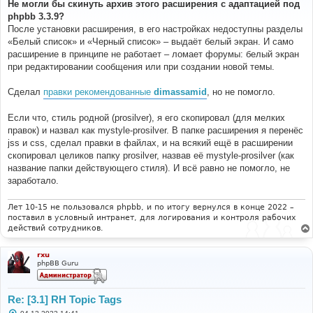
о
Не могли бы скинуть архив этого расширения с адаптацией под
б
phpbb 3.3.9?
щ
е
После установки расширения, в его настройках недоступны разделы
н
«Белый список» и «Черный список» – выдаёт белый экран. И само
и
е
расширение в принципе не работает – ломает форумы: белый экран
при редактировании сообщения или при создании новой темы.
Сделал
правки рекомендованные
dimassamid
, но не помогло.
Если что, стиль родной (prosilver), я его скопировал (для мелких
правок) и назвал как mystyle-prosilver. В папке расширения я перенёс
jss и css, сделал правки в файлах, и на всякий ещё в расширении
скопировал целиков папку prosilver, назвав её mystyle-prosilver (как
название папки действующего стиля). И всё равно не помогло, не
заработало.
Лет 10-15 не пользовался phpbb, и по итогу вернулся в конце 2022 –
поставил в условный интранет, для логирования и контроля рабочих
действий сотрудников.
rxu
phpBB Guru
Re: [3.1] RH Topic Tags
С