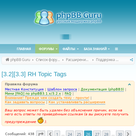
ГЛАВНАЯ
ФОРУМЫ
ФАЙЛЫ
БАЗА ЗНАНИЙ
phpBB Guru
Список форумов
Расширения phpBB
Поддержка расширений для phpBB
[3.2][3.3] RH Topic Tags
Правила форума
Местная Конституция
|
Шаблон запроса
|
Документация (phpBB3)
|
Мини [FAQ] по phpBB3.1.x/3.2.x
|
FAQ
|
Внимание! Прежде чем создать тему - прочти!
|
Как задавать вопросы
|
Как устанавливать расширения
Ваш вопрос может быть удален без объяснения причин, если на
него есть ответы по приведённым ссылкам (а вы рискуете получить
предупреждение
).
Страница
26
из
30
1
24
25
26
27
28
30
Пред.
Сл
Сообщений: 438
…
…