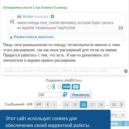
Отправлено спустя 1 час 8 минут 5 секунд:
ReXtor
писал(а):
какую-нибудь mod_rewrite-фиговину, которая будет делать
из /tag/#txt "правильную" /tag/%23txt
Размечтался конечно.
Пишу свои размышления по поводу тегов/хештегов именно в теме
этого расширения, так как иных расширений для тегов не имеем.
Придется работать с тем, что есть. И как-то допиливать это
непонятное и видимо кривое расширение.
[phpBB 3.3.8 | Prolight | STK 1.0.19-dev] _ [PHP 7.4.28 | MySQL(i) 5.7.27-30]
Поддержать phpBB Guru
Страница
26
из
30
1
24
25
26
27
28
30
Пред.
Сл
Сообщений: 438
…
…
Перейти
Этот сайт использует cookies для
Главная
Форумы
Наша команда
О команде
Конфиденциальность
обеспечения своей корректной работы.