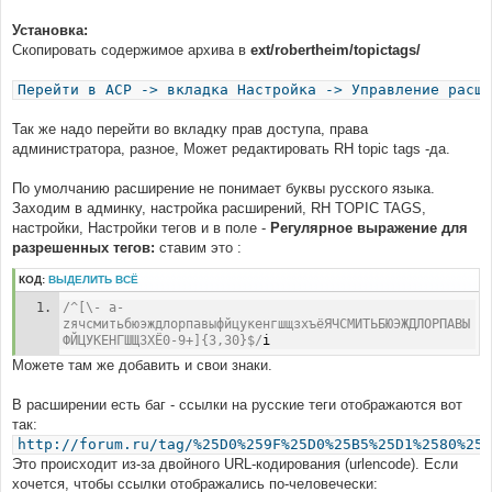
Установка:
Скопировать содержимое архива в
ext/robertheim/topictags/
Перейти в ACP -> вкладка Настройка -> Управление расши
Так же надо перейти во вкладку прав доступа, права
администратора, разное, Может редактировать RH topic tags -да.
По умолчанию расширение не понимает буквы русского языка.
Заходим в админку, настройка расширений, RH TOPIC TAGS,
настройки, Настройки тегов и в поле -
Регулярное выражение для
разрешенных тегов:
ставим это :
КОД:
ВЫДЕЛИТЬ ВСЁ
/^[\- a-
zячсмитьбюэждлорпавыфйцукенгшщзхъёЯЧСМИТЬБЮЭЖДЛОРПАВЫ
ФЙЦУКЕНГШЩЗХЁ0-9+]{3,30}$/
i
Можете там же добавить и свои знаки.
В расширении есть баг - ссылки на русские теги отображаются вот
так:
http://forum.ru/tag/%25D0%259F%25D0%25B5%25D1%2580%25D
Это происходит из-за двойного URL-кодирования (urlencode). Если
хочется, чтобы ссылки отображались по-человечески: