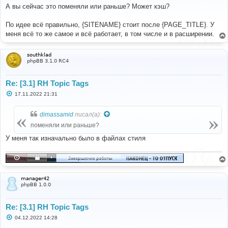
о
А вы сейчас это поменяли или раньше? Может кэш?
б
щ
е
По идее всё правильно, {SITENAME} стоит после {PAGE_TITLE}. У
н
меня всё то же самое и всё работает, в том числе и в расширении.
и
е
southklad
phpBB 3.1.0 RC4
Re: [3.1] RH Topic Tags
С
17.11.2022 21:31
о
о
б
dimassamid
писал(а):
щ
е
поменяли или раньше?
н
и
У меня так изначально было в файлах стиля
е
manager42
phpBB 1.0.0
Re: [3.1] RH Topic Tags
С
04.12.2022 14:28
о