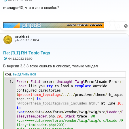
04.12.2022 14:41
о
о
manager42
, что в логе ошибок?
б
щ
е
н
и
е
southklad
phpBB 3.1.0 RC4
Re: [3.1] RH Topic Tags
С
04.12.2022 15:00
о
о
В версии 3.3.8 тоже ошибка в списках, только увидел
б
щ
КОД:
ВЫДЕЛИТЬ ВСЁ
е
н
Error
:
Fatal
 error
:
Uncaught
Twig
\Error\LoaderError
:
и
е
Looks
 like you 
try
 to load a 
template
 outside 
configured directories 
(
@robertheim_topictags
/../../
prosilver
/
theme
/
rh_topic
tags
.
css
)
in
"@robertheim_topictags/css_includes.html"
 at line 
16.
in
/
var
/
www
/
data
/
www
/
forum
/
vendor
/
twig
/
twig
/
src
/
Loader
/
F
ilesystemLoader
.
php
:
291
Stack
 trace
:
#0 
/var/www/data/www/forum/vendor/twig/twig/src/Loader/F
ilesystemLoader.php(209): 