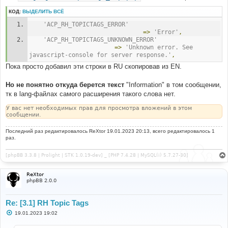
КОД:
ВЫДЕЛИТЬ ВСЁ
'ACP_RH_TOPICTAGS_ERROR'
=>
'Error'
,
'ACP_RH_TOPICTAGS_UNKNOWN_ERROR'
=>
'Unknown error. See 
javascript-console for server response.'
,
Пока просто добавил эти строки в RU скопировав из EN.
Но не понятно откуда берется текст
"Information" в том сообщении,
тк в lang-файлах самого расширения такого слова нет.
У вас нет необходимых прав для просмотра вложений в этом
сообщении.
Последний раз редактировалось
ReXtor
19.01.2023 20:13, всего редактировалось 1
раз.
[phpBB 3.3.8 | Prolight | STK 1.0.19-dev] _ [PHP 7.4.28 | MySQL(i) 5.7.27-30]
ReXtor
phpBB 2.0.0
Re: [3.1] RH Topic Tags
С
19.01.2023 19:02
о
о