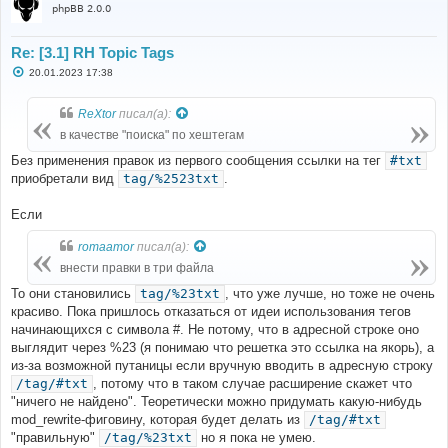
phpBB 2.0.0
Re: [3.1] RH Topic Tags
С
20.01.2023 17:38
о
о
б
ReXtor
писал(а):
щ
е
в качестве "поиска" по хештегам
н
и
Без применения правок из первого сообщения ссылки на тег
#txt
е
приобретали вид
tag/%2523txt
.
Если
romaamor
писал(а):
внести правки в три файла
То они становились
tag/%23txt
, что уже лучше, но тоже не очень
красиво. Пока пришлось отказаться от идеи использования тегов
начинающихся с символа #. Не потому, что в адресной строке оно
выглядит через %23 (я понимаю что решетка это ссылка на якорь), а
из-за возможной путаницы если вручную вводить в адресную строку
/tag/#txt
, потому что в таком случае расширение скажет что
"ничего не найдено". Теоретически можно придумать какую-нибудь
mod_rewrite-фиговину, которая будет делать из
/tag/#txt
"правильную"
/tag/%23txt
но я пока не умею.