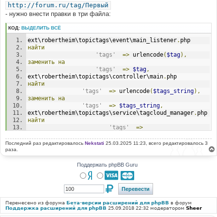
http://forum.ru/tag/Первый
- нужно внести правки в три файла:
КОД:
ВЫДЕЛИТЬ ВСЁ
ext\robertheim\topictags\event\main_listener
.
php
найти
'tags'
=>
 urlencode
(
$tag
),
заменить
на
'tags'
=>
$tag
,
ext\robertheim\topictags\controller\main
.
php
найти
'tags'
=>
 urlencode
(
$tags_string
),
заменить
на
'tags'
=>
$tags_string
,
ext\robertheim\topictags\service\tagcloud_manager
.
php
найти
'tags'
=>
urlencode
(
$tag
[
'tag'
])
заменить
на
Последний раз редактировалось
Nekstati
25.03.2025 11:23, всего редактировалось 3
'tags'
=>
$tag
[
'tag'
]
раза.
Поддержать phpBB Guru
Перенесено из форума
Бета-версии расширений для phpBB
в форум
Поддержка расширений для phpBB
25.09.2018 22:32 модератором
Sheer