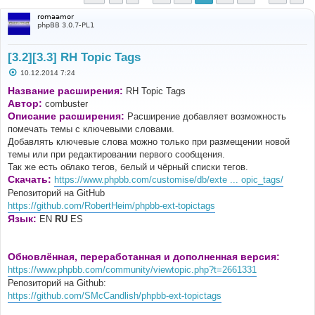
romaamor
phpBB 3.0.7-PL1
[3.2][3.3] RH Topic Tags
С
10.12.2014 7:24
о
о
Название расширения:
RH Topic Tags
б
Автор:
combuster
щ
е
Описание расширения:
Расширение добавляет возможность
н
помечать темы с ключевыми словами.
и
е
Добавлять ключевые слова можно только при размещении новой
темы или при редактировании первого сообщения.
Так же есть облако тегов, белый и чёрный списки тегов.
Скачать:
https://www.phpbb.com/customise/db/exte ... opic_tags/
Репозиторий на GitHub
https://github.com/RobertHeim/phpbb-ext-topictags
Язык:
EN
RU
ES
Обновлённая, переработанная и дополненная версия:
https://www.phpbb.com/community/viewtopic.php?t=2661331
Репозиторий на Github:
https://github.com/SMcCandlish/phpbb-ext-topictags