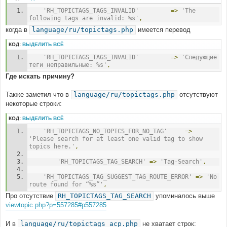
'RH_TOPICTAGS_TAGS_INVALID'
=>
'The 
following tags are invalid: %s'
,
когда в
language/ru/topictags.php
имеется перевод
КОД:
ВЫДЕЛИТЬ ВСЁ
'RH_TOPICTAGS_TAGS_INVALID'
=>
'Следующие 
теги неправильные: %s'
,
Где искать причину?
Также заметил что в
language/ru/topictags.php
отсутствуют
некоторые строки:
КОД:
ВЫДЕЛИТЬ ВСЁ
'RH_TOPICTAGS_NO_TOPICS_FOR_NO_TAG'
=>
'Please search for at least one valid tag to show 
topics here.'
,
'RH_TOPICTAGS_TAG_SEARCH'
=>
'Tag-Search'
,
'RH_TOPICTAGS_TAG_SUGGEST_TAG_ROUTE_ERROR'
=>
'No 
route found for “%s”'
,
Про отсутствие
RH_TOPICTAGS_TAG_SEARCH
упоминалось выше
viewtopic.php?p=557285#p557285
И в
language/ru/topictags_acp.php
не хватает строк: