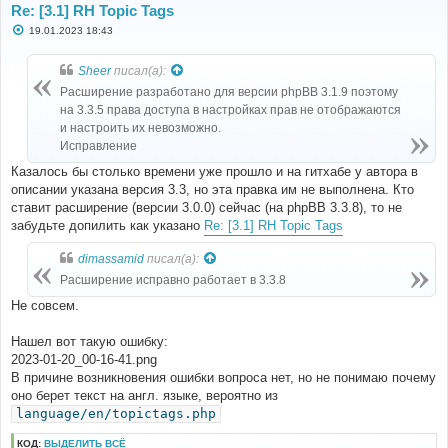
Re: [3.1] RH Topic Tags
С
19.01.2023 18:43
о
о
б
Sheer
писал(а):
щ
е
Расширение разработано для версии phpBB 3.1.9 поэтому
н
на 3.3.5 права доступа в настройках прав не отображаются
и
е
и настроить их невозможно.
Исправление
Казалось бы столько времени уже прошло и на гитхабе у автора в
описании указана версия 3.3, но эта правка им не выполнена. Кто
ставит расширение (версии 3.0.0) сейчас (на phpBB 3.3.8), то не
забудьте допилить как указано
Re: [3.1] RH Topic Tags
dimassamid
писал(а):
Расширение исправно работает в 3.3.8
Не совсем.
Нашел вот такую ошибку:
2023-01-20_00-16-41.png
В причине возникновения ошибки вопроса нет, но не понимаю почему
оно берет текст на англ. языке, вероятно из
language/en/topictags.php
КОД:
ВЫДЕЛИТЬ ВСЁ