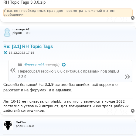
е
RH Topic Tags 3.0.0.zip
н
и
У вас нет необходимых прав для просмотра вложений в этом
е
сообщении.
manager42
phpBB 1.0.0
Re: [3.1] RH Topic Tags
С
17.12.2022 17:15
о
о
б
dimassamid
писал(а):
щ
е
Пересобрал версию 3.0.0 с гитхаба c правками под phpBB
н
3.3.9
и
е
Спасибо большое! На
3.3.9
встало без ошибок: всё корректно
работает и на форумах, и в админке.
Лет 10-15 не пользовался phpbb, и по итогу вернулся в конце 2022 –
поставил в условный интранет, для логирования и контроля рабочих
действий сотрудников.
ReXtor
phpBB 2.0.0