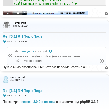
Twig\Loader\FilesystemLoader-
>validateName('@robertheim_top...') #1 
/var/www/data/www/forum/phpbb/template/twig/loader.ph
p(135): Twig\Loader\FilesystemLoader-
>findTemplate('@robertheim_top...', true) #2 
/var/www/data/www/forum/vendor/twig/twig/src/Loader/F
ilesystemLoader.php(150): phpbb\template\twig\loader-
Perfecthus
>findTemplate('@robertheim_top...') #3 
phpBB 2.0.14
/var/www/data/www/forum/phpbb/template/twig/environme
nt.php(328): Twig\Loader\FilesystemLoader-
Re: [3.1] RH Topic Tags
>getCacheKey('@robertheim_top...') #4 /var/w at file 
/var/www/data/www/forum/vendor/twig/twig/src/Loader/F
С
04.12.2022 15:36
ilesystemLoader.php line 291
о
о
б
manager42
писал(а):
щ
е
назвав её mystyle-prosilver (как название папки
н
действующего стиля).
и
е
Нужно было скопированный каталог переименовать в all
dimassamid
phpBB 2.0.2
Re: [3.1] RH Topic Tags
С
05.12.2022 0:33
о
о
Пересобрал
версию
3.0.0
с гитхаба
c правками под
phpBB 3.3.9
б
щ