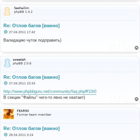
Sashailim
phpBB 1.4.2
Re: Отлов багов [важно]
С
27.04.2011 17:42
о
о
Валидацию чуток подправить)
б
щ
е
н
и
sweetah
е
phpBB 2.0.6
Re: Отлов багов [важно]
С
27.04.2011 23:33
о
о
http://www.phpbbguru.net/community/faq.php#f10r0
б
В секции "Файлы" чего-то явно не хватает)
щ
е
н
и
FEAR93
е
Former team member
Re: Отлов багов [важно]
С
28.04.2011 0:24
о