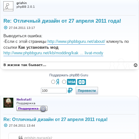
grishin
phpBB 2.0.1
Re: Отличный дизайн от 27 апреля 2011 года!
С
27.04.2011 13:17
о
о
Выводиться ошибка:
б
-Если с этой страницы
http://www.phpbbguru.net/about/
кликнуть по
щ
е
ссылки
Как установить мод
н
http://www.phpbbguru.net/kb/modding/kak ... livat-mody
и
е
В жизни так бывает...
Поддержать phpBB Guru
Nekstati
Поддержка
Re: Отличный дизайн от 27 апреля 2011 года!
С
27.04.2011 13:44
о
о
б
grishin писал(а):