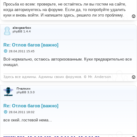
Просьба ко всем: проверьте, не остаётесь ли вы гостем на сайте,
когда авторизуетесь на форуме. Если да, то попробуйте удалить
куки и вновь войти. И напишите здесь, решило ли это проблему.
alexgearbox
phpBB 1.4.4
Re: Отлов багов [важно]
С
28.04.2011 15:45
о
о
Всё нормально, остаюсь авторизованным. Куки предварительно все
б
очищал.
щ
е
н
и
Здесь все админы. Админы своих форумов. © Mr. Anderson
е
Пчелкин
phpBB 3.3.0
Re: Отлов багов [важно]
С
28.04.2011 18:02
о
о
все окей..гостевой нема...
б
щ
е
н