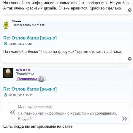
о
На главной нет информации о новых личных сообщениях. Не удобно.
б
А так очень красивый дизайн. Очень нравится. Красиво сделано.
щ
е
н
и
Sheer
е
Former team member
Re: Отлов багов [важно]
С
28.04.2011 0:38
о
о
На главной в блоке "Новое на форумах" время отстает на 3 часа.
б
щ
е
н
и
Nekstati
е
Поддержка
Re: Отлов багов [важно]
С
28.04.2011 15:28
о
о
б
FEAR93 писал(а):
щ
е
На главной нет информации о новых личных сообщениях.
н
Не удобно.
и
е
Есть, когда вы авторизованы на сайте.