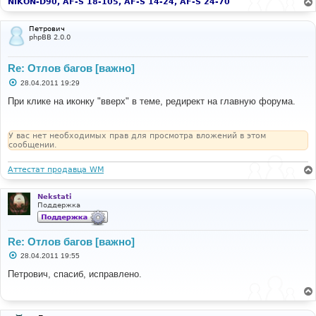
и
NIKON-D90, AF-S 18-105, AF-S 14-24, AF-S 24-70
е
Петрович
phpBB 2.0.0
Re: Отлов багов [важно]
С
28.04.2011 19:29
о
о
При клике на иконку "вверх" в теме, редирект на главную форума.
б
щ
е
н
У вас нет необходимых прав для просмотра вложений в этом
и
сообщении.
е
Аттестат продавца WM
Nekstati
Поддержка
Re: Отлов багов [важно]
С
28.04.2011 19:55
о
о
Петрович, спасиб, исправлено.
б
щ
е
н
и