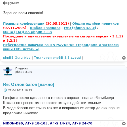
форумом.
и
е
Заранее всем спасибо!
Правила конференции
(30.05.2011)
|
Общие ошибки новичков
(07.11.2005)
|
Шаблон запроса
|
FAQ (phpBB 3.0.x)
/
Мини [FAQ] по phpBB 3.1.x
Последние и единственно актуальные на сегодня версии - 3.1.12
и 3.2.2!
Небесплатно накачаю ваш VPS/VDS/DS стероидами и заставлю
ваши CMS летать =)
phpBB Guru blog
|
Тестируем phpBB 3.3 здесь!
|
Пчелкин
phpBB 3.3.0
Re: Отлов багов [важно]
С
27.04.2011 16:15
о
о
Графики после сделанного голоса в опросе - полная билибирда.
б
Шкалы по процентам не соответствуют действительным...
щ
е
В моде блогов вот точно так-же и исправления автор до сих пор не
н
предложил никакого..
и
е
NIKON-D90, AF-S 18-105, AF-S 14-24, AF-S 24-70