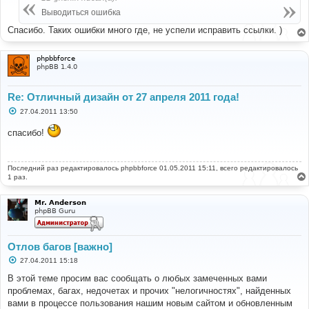
щ
е
Выводиться ошибка
н
и
Спасибо. Таких ошибки много где, не успели исправить ссылки. )
е
phpbbforce
phpBB 1.4.0
Re: Отличный дизайн от 27 апреля 2011 года!
С
27.04.2011 13:50
о
о
спасибо!
б
щ
е
н
Последний раз редактировалось
и
phpbbforce
01.05.2011 15:11, всего редактировалось
е
1 раз.
Mr. Anderson
phpBB Guru
Отлов багов [важно]
С
27.04.2011 15:18
о
о
В этой теме просим вас сообщать о любых замеченных вами
б
проблемах, багах, недочетах и прочих "нелогичностях", найденных
щ
е
вами в процессе пользования нашим новым сайтом и обновленным
н