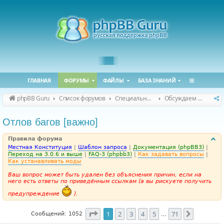
ГЛАВНАЯ
ФОРУМЫ
ФАЙЛЫ
БАЗА ЗНАНИЙ
phpBB Guru
Список форумов
Специальные форумы
Обсуждаем сайт и конференцию
Отлов багов [важно]
Правила форума
Местная Конституция
|
Шаблон запроса
|
Документация (phpBB3)
|
Переход на 3.0.6 и выше
|
FAQ-3 (phpbb3)
|
Как задавать вопросы
|
Как устанавливать моды
Ваш вопрос может быть удален без объяснения причин, если на
него есть ответы по приведённым ссылкам (а вы рискуете получить
предупреждение
).
Страница
1
из
71
1
2
3
4
5
71
След.
Сообщений: 1052
…