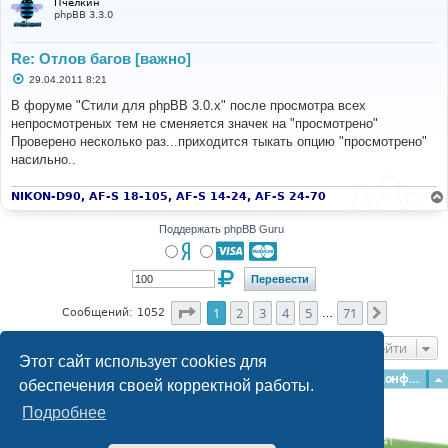
Пчелкин
е
phpBB 3.3.0
Re: Отлов багов [важно]
С
29.04.2011 8:21
о
о
В форуме "Стили для phpBB 3.0.x" после просмотра всех
б
непросмотреных тем не сменяется значек на "просмотрено"
щ
е
Проверено несколько раз...приходится тыкать опцию "просмотрено"
н
насильно..
и
е
NIKON-D90, AF-S 18-105, AF-S 14-24, AF-S 24-70
Поддержать phpBB Guru
Страница
1
из
71
1
2
3
4
5
71
След.
Сообщений: 1052
…
Перейти
Этот сайт использует cookies для
Главная
Форумы
Наша команда
О команде
Конфиденциальность
обеспечения своей корректной работы.
Подробнее
Time: 0.156s
| Peak Memory Usage: 3.09 МБ | GZIP: Off |
Queries: 41