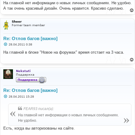
о
На главной нет информации о новых личных сообщениях. Не удобно.
б
А так очень красивый дизайн. Очень нравится. Красиво сделано.
щ
е
н
и
Sheer
е
Former team member
Re: Отлов багов [важно]
С
28.04.2011 0:38
о
о
На главной в блоке "Новое на форумах" время отстает на 3 часа.
б
щ
е
н
и
Nekstati
е
Поддержка
Re: Отлов багов [важно]
С
28.04.2011 15:28
о
о
б
FEAR93 писал(а):
щ
е
На главной нет информации о новых личных сообщениях.
н
Не удобно.
и
е
Есть, когда вы авторизованы на сайте.