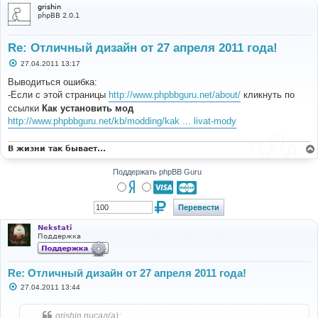
grishin
phpBB 2.0.1
Re: Отличный дизайн от 27 апреля 2011 года!
С
27.04.2011 13:17
о
о
Выводиться ошибка:
б
-Если с этой страницы
http://www.phpbbguru.net/about/
кликнуть по
щ
е
ссылки
Как установить мод
н
http://www.phpbbguru.net/kb/modding/kak ... livat-mody
и
е
В жизни так бывает...
Поддержать phpBB Guru
Nekstati
Поддержка
Re: Отличный дизайн от 27 апреля 2011 года!
С
27.04.2011 13:44
о
о
б
grishin писал(а):