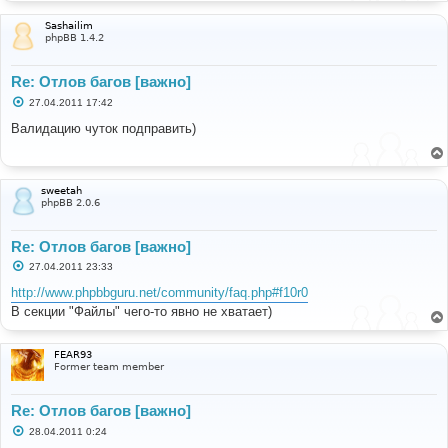
Sashailim
phpBB 1.4.2
Re: Отлов багов [важно]
С
27.04.2011 17:42
о
о
Валидацию чуток подправить)
б
щ
е
н
и
sweetah
е
phpBB 2.0.6
Re: Отлов багов [важно]
С
27.04.2011 23:33
о
о
http://www.phpbbguru.net/community/faq.php#f10r0
б
В секции "Файлы" чего-то явно не хватает)
щ
е
н
и
FEAR93
е
Former team member
Re: Отлов багов [важно]
С
28.04.2011 0:24
о