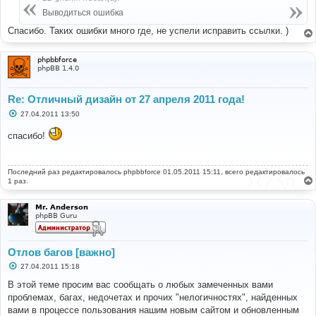
щ
е
Выводиться ошибка
н
и
Спасибо. Таких ошибки много где, не успели исправить ссылки. )
е
phpbbforce
phpBB 1.4.0
Re: Отличный дизайн от 27 апреля 2011 года!
С
27.04.2011 13:50
о
о
спасибо!
б
щ
е
н
Последний раз редактировалось
и
phpbbforce
01.05.2011 15:11, всего редактировалось
е
1 раз.
Mr. Anderson
phpBB Guru
Отлов багов [важно]
С
27.04.2011 15:18
о
о
В этой теме просим вас сообщать о любых замеченных вами
б
проблемах, багах, недочетах и прочих "нелогичностях", найденных
щ
е
вами в процессе пользования нашим новым сайтом и обновленным
н