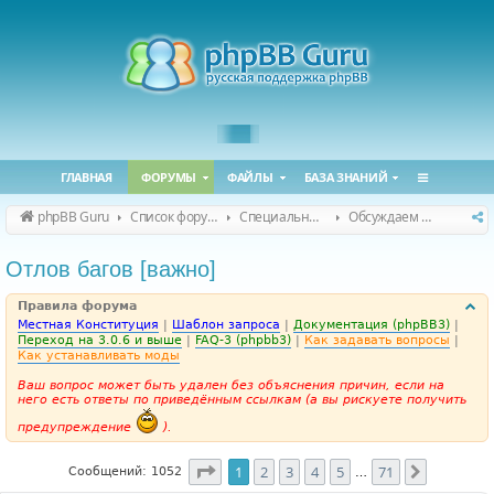
ГЛАВНАЯ
ФОРУМЫ
ФАЙЛЫ
БАЗА ЗНАНИЙ
phpBB Guru
Список форумов
Специальные форумы
Обсуждаем сайт и конференцию
Отлов багов [важно]
Правила форума
Местная Конституция
|
Шаблон запроса
|
Документация (phpBB3)
|
Переход на 3.0.6 и выше
|
FAQ-3 (phpbb3)
|
Как задавать вопросы
|
Как устанавливать моды
Ваш вопрос может быть удален без объяснения причин, если на
него есть ответы по приведённым ссылкам (а вы рискуете получить
предупреждение
).
Страница
1
из
71
1
2
3
4
5
71
След.
Сообщений: 1052
…