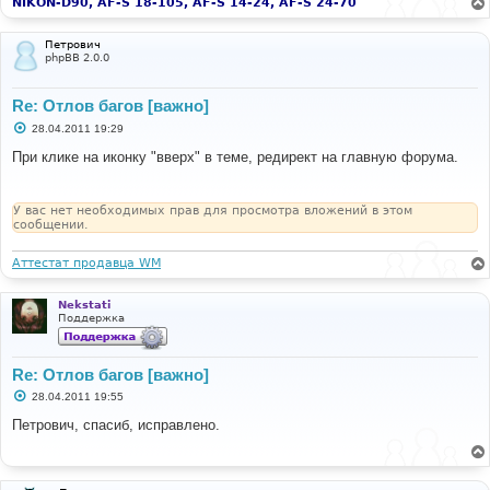
и
NIKON-D90, AF-S 18-105, AF-S 14-24, AF-S 24-70
е
Петрович
phpBB 2.0.0
Re: Отлов багов [важно]
С
28.04.2011 19:29
о
о
При клике на иконку "вверх" в теме, редирект на главную форума.
б
щ
е
н
У вас нет необходимых прав для просмотра вложений в этом
и
сообщении.
е
Аттестат продавца WM
Nekstati
Поддержка
Re: Отлов багов [важно]
С
28.04.2011 19:55
о
о
Петрович, спасиб, исправлено.
б
щ
е
н
и