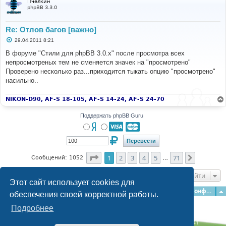
Пчелкин
е
phpBB 3.3.0
Re: Отлов багов [важно]
С
29.04.2011 8:21
о
о
В форуме "Стили для phpBB 3.0.x" после просмотра всех
б
непросмотреных тем не сменяется значек на "просмотрено"
щ
е
Проверено несколько раз...приходится тыкать опцию "просмотрено"
н
насильно..
и
е
NIKON-D90, AF-S 18-105, AF-S 14-24, AF-S 24-70
Поддержать phpBB Guru
Страница
1
из
71
1
2
3
4
5
71
След.
Сообщений: 1052
…
Перейти
Этот сайт использует cookies для
Главная
Форумы
Наша команда
О команде
Конфиденциальность
обеспечения своей корректной работы.
Подробнее
Time: 0.190s
| Peak Memory Usage: 3.09 МБ | GZIP: Off |
Queries: 41