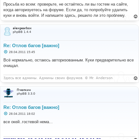
Просьба ко всем: проверьте, не остаётесь ли вы гостем на сайте,
когда авторизуетесь на форуме. Если да, то попробуйте удалить
куки и вновь войти. И напишите здесь, решило ли это проблему.
alexgearbox
phpBB 1.4.4
Re: Отлов багов [важно]
С
28.04.2011 15:45
о
о
Всё нормально, остаюсь авторизованным. Куки предварительно все
б
очищал.
щ
е
н
и
Здесь все админы. Админы своих форумов. © Mr. Anderson
е
Пчелкин
phpBB 3.3.0
Re: Отлов багов [важно]
С
28.04.2011 18:02
о
о
все окей..гостевой нема...
б
щ
е
н