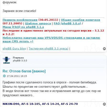
форумом.
и
е
Заранее всем спасибо!
Правила конференции
(30.05.2011)
|
Общие ошибки новичков
(07.11.2005)
|
Шаблон запроса
|
FAQ (phpBB 3.0.x)
/
Мини [FAQ] по phpBB 3.1.x
Последние и единственно актуальные на сегодня версии - 3.1.12
и 3.2.2!
Небесплатно накачаю ваш VPS/VDS/DS стероидами и заставлю
ваши CMS летать =)
phpBB Guru blog
|
Тестируем phpBB 3.3 здесь!
|
Пчелкин
phpBB 3.3.0
Re: Отлов багов [важно]
С
27.04.2011 16:15
о
о
Графики после сделанного голоса в опросе - полная билибирда.
б
Шкалы по процентам не соответствуют действительным...
щ
е
В моде блогов вот точно так-же и исправления автор до сих пор не
н
предложил никакого..
и
е
NIKON-D90, AF-S 18-105, AF-S 14-24, AF-S 24-70