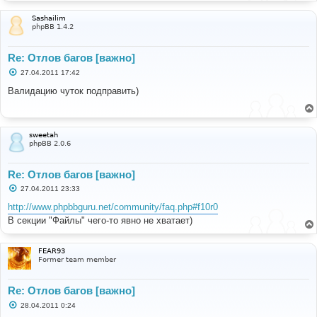
Sashailim
phpBB 1.4.2
Re: Отлов багов [важно]
С
27.04.2011 17:42
о
о
Валидацию чуток подправить)
б
щ
е
н
и
sweetah
е
phpBB 2.0.6
Re: Отлов багов [важно]
С
27.04.2011 23:33
о
о
http://www.phpbbguru.net/community/faq.php#f10r0
б
В секции "Файлы" чего-то явно не хватает)
щ
е
н
и
FEAR93
е
Former team member
Re: Отлов багов [важно]
С
28.04.2011 0:24
о