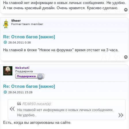
о
На главной нет информации о новых личных сообщениях. Не удобно.
б
А так очень красивый дизайн. Очень нравится. Красиво сделано.
щ
е
н
и
Sheer
е
Former team member
Re: Отлов багов [важно]
С
28.04.2011 0:38
о
о
На главной в блоке "Новое на форумах" время отстает на 3 часа.
б
щ
е
н
и
Nekstati
е
Поддержка
Re: Отлов багов [важно]
С
28.04.2011 15:28
о
о
б
FEAR93 писал(а):
щ
е
На главной нет информации о новых личных сообщениях.
н
Не удобно.
и
е
Есть, когда вы авторизованы на сайте.