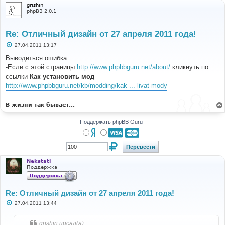
grishin
phpBB 2.0.1
Re: Отличный дизайн от 27 апреля 2011 года!
С
27.04.2011 13:17
о
о
Выводиться ошибка:
б
-Если с этой страницы
http://www.phpbbguru.net/about/
кликнуть по
щ
е
ссылки
Как установить мод
н
http://www.phpbbguru.net/kb/modding/kak ... livat-mody
и
е
В жизни так бывает...
Поддержать phpBB Guru
Nekstati
Поддержка
Re: Отличный дизайн от 27 апреля 2011 года!
С
27.04.2011 13:44
о
о
б
grishin писал(а):