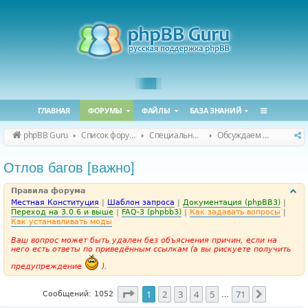
ГЛАВНАЯ
ФОРУМЫ
ФАЙЛЫ
БАЗА ЗНАНИЙ
phpBB Guru
Список форумов
Специальные форумы
Обсуждаем сайт и конференцию
Отлов багов [важно]
Правила форума
Местная Конституция
|
Шаблон запроса
|
Документация (phpBB3)
|
Переход на 3.0.6 и выше
|
FAQ-3 (phpbb3)
|
Как задавать вопросы
|
Как устанавливать моды
Ваш вопрос может быть удален без объяснения причин, если на
него есть ответы по приведённым ссылкам (а вы рискуете получить
предупреждение
).
Страница
1
из
71
1
2
3
4
5
71
След.
Сообщений: 1052
…