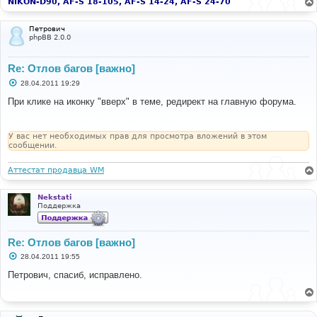
и
NIKON-D90, AF-S 18-105, AF-S 14-24, AF-S 24-70
е
Петрович
phpBB 2.0.0
Re: Отлов багов [важно]
С
28.04.2011 19:29
о
о
При клике на иконку "вверх" в теме, редирект на главную форума.
б
щ
е
н
У вас нет необходимых прав для просмотра вложений в этом
и
сообщении.
е
Аттестат продавца WM
Nekstati
Поддержка
Re: Отлов багов [важно]
С
28.04.2011 19:55
о
о
Петрович, спасиб, исправлено.
б
щ
е
н
и