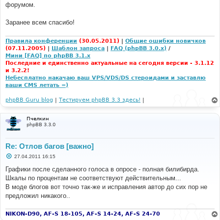
форумом.
и
е
Заранее всем спасибо!
Правила конференции
(30.05.2011)
|
Общие ошибки новичков
(07.11.2005)
|
Шаблон запроса
|
FAQ (phpBB 3.0.x)
/
Мини [FAQ] по phpBB 3.1.x
Последние и единственно актуальные на сегодня версии - 3.1.12
и 3.2.2!
Небесплатно накачаю ваш VPS/VDS/DS стероидами и заставлю
ваши CMS летать =)
phpBB Guru blog
|
Тестируем phpBB 3.3 здесь!
|
Пчелкин
phpBB 3.3.0
Re: Отлов багов [важно]
С
27.04.2011 16:15
о
о
Графики после сделанного голоса в опросе - полная билибирда.
б
Шкалы по процентам не соответствуют действительным...
щ
е
В моде блогов вот точно так-же и исправления автор до сих пор не
н
предложил никакого..
и
е
NIKON-D90, AF-S 18-105, AF-S 14-24, AF-S 24-70