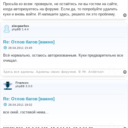
Просьба ко всем: проверьте, не остаётесь ли вы гостем на сайте,
когда авторизуетесь на форуме. Если да, то попробуйте удалить
куки и вновь войти. И напишите здесь, решило ли это проблему.
alexgearbox
phpBB 1.4.4
Re: Отлов багов [важно]
С
28.04.2011 15:45
о
о
Всё нормально, остаюсь авторизованным. Куки предварительно все
б
очищал.
щ
е
н
и
Здесь все админы. Админы своих форумов. © Mr. Anderson
е
Пчелкин
phpBB 3.3.0
Re: Отлов багов [важно]
С
28.04.2011 18:02
о
о
все окей..гостевой нема...
б
щ
е
н