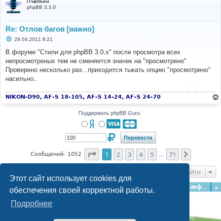
Пчелкин
е
phpBB 3.3.0
Re: Отлов багов [важно]
С
29.04.2011 8:21
о
о
В форуме "Стили для phpBB 3.0.x" после просмотра всех
б
непросмотреных тем не сменяется значек на "просмотрено"
щ
е
Проверено несколько раз...приходится тыкать опцию "просмотрено"
н
насильно..
и
е
NIKON-D90, AF-S 18-105, AF-S 14-24, AF-S 24-70
Поддержать phpBB Guru
Страница
1
из
71
1
2
3
4
5
71
След.
Сообщений: 1052
…
Перейти
Этот сайт использует cookies для
Главная
Форумы
Наша команда
О команде
Конфиденциальность
обеспечения своей корректной работы.
Подробнее
Time: 0.133s
| Peak Memory Usage: 3.09 МБ | GZIP: Off |
Queries: 40