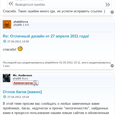
щ
е
Выводиться ошибка
н
и
Спасибо. Таких ошибки много где, не успели исправить ссылки. )
е
phpbbforce
phpBB 1.4.0
Re: Отличный дизайн от 27 апреля 2011 года!
С
27.04.2011 13:50
о
о
спасибо!
б
щ
е
н
Последний раз редактировалось
и
phpbbforce
01.05.2011 15:11, всего редактировалось
е
1 раз.
Mr. Anderson
phpBB Guru
Отлов багов [важно]
С
27.04.2011 15:18
о
о
В этой теме просим вас сообщать о любых замеченных вами
б
проблемах, багах, недочетах и прочих "нелогичностях", найденных
щ
е
вами в процессе пользования нашим новым сайтом и обновленным
н