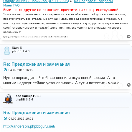
Общие ошибки новичков (07.11.2005)
&
Как задавать вопросы
Мини FAQ
Если ничто другое не помогает, прочтите, наконец, инструкцию!
"Никакая инструкция не может перечислить всех обязанностей должностного лица,
предусмотреть все отдельные случаи и дать вперёд соответствующие указания, а
поэтому господа инженеры должны проявить инициативу и, руководствуясь знаниями
своей специальности и пользой дела, принять все усилия для оправдания своего
назначения".
Циркуляр Морского технического комитета №15 от 29.11.1910 г.
Stan_S
phpBB 1.4.0
Re: Предложения и замечания
С
04.02.2015 16:19
о
о
Нужно переходить. Чтоб все оценили вкус новой версии. А то
б
многим недосуг сейчас устанавливать. А тут и потестить можно.
щ
е
н
и
владимир1983
е
phpBB 3.2.6
Re: Предложения и замечания
С
04.02.2015 16:21
о
о
http://anderson.phpbbguru.net/
б