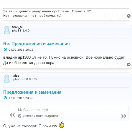
щ
е
н
и
За ваши деньги решу ваши проблемы. Стучи в ЛС.
е
Нет человека - нет проблемы. (c)
Stan_S
phpBB 1.4.0
Re: Предложения и замечания
С
04.02.2015 16:22
о
о
владимир1983
Эт не то. Нужно на основной. Всё нормально будет.
б
Да и обновлятся давно пора..
щ
е
н
и
xisp
е
phpBB 3.0.0 RC7
Предложения и замечания
С
17.03.2015 23:20
о
о
б
Sheer писал(а):
щ
е
Движек пока сыроват.
н
и
О, уже не сыроват. С почином
е