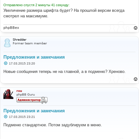
Отправлено спустя 2 минуты 41 секунду:
Увеличение размера шрифта будет? На прошлой версии всегда
смотрел на максимуме.
phpBBex
Shredder
Former team member
Предложения и замечания
С
17.03.2015 23:20
о
о
Новые сообщения теперь не на главной, а в подменю? Хреново.
б
щ
е
н
и
rxu
е
phpBB Guru
Предложения и замечания
С
17.03.2015 23:21
о
о
Подменю стандартное. Потом задублируем в меню.
б
щ
е
н