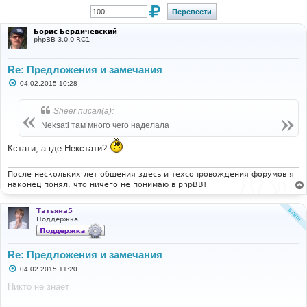
Борис Бердичевский
phpBB 3.0.0 RC1
Re: Предложения и замечания
С
04.02.2015 10:28
о
о
б
Sheer писал(а):
щ
е
Neksati там много чего наделала
н
и
Кстати, а где Некстати?
е
После нескольких лет общения здесь и техсопровождения форумов я
наконец понял, что ничего не понимаю в phpBB!
Татьяна5
Поддержка
Re: Предложения и замечания
С
04.02.2015 11:20
о
о
Никто не знает
б
щ