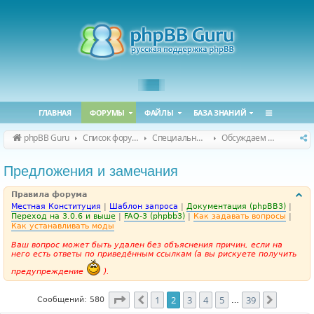
ГЛАВНАЯ
ФОРУМЫ
ФАЙЛЫ
БАЗА ЗНАНИЙ
phpBB Guru
Список форумов
Специальные форумы
Обсуждаем сайт и конференцию
Предложения и замечания
Правила форума
Местная Конституция
|
Шаблон запроса
|
Документация (phpBB3)
|
Переход на 3.0.6 и выше
|
FAQ-3 (phpbb3)
|
Как задавать вопросы
|
Как устанавливать моды
Ваш вопрос может быть удален без объяснения причин, если на
него есть ответы по приведённым ссылкам (а вы рискуете получить
предупреждение
).
Страница
2
из
39
1
2
3
4
5
39
Пред.
След.
Сообщений: 580
…