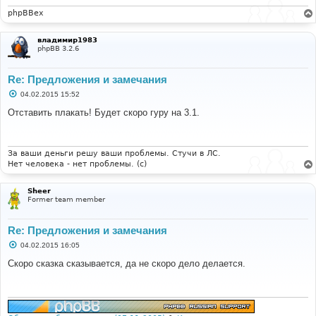
phpBBex
владимир1983
phpBB 3.2.6
Re: Предложения и замечания
С
04.02.2015 15:52
о
о
Отставить плакать! Будет скоро гуру на 3.1.
б
щ
е
н
и
За ваши деньги решу ваши проблемы. Стучи в ЛС.
е
Нет человека - нет проблемы. (c)
Sheer
Former team member
Re: Предложения и замечания
С
04.02.2015 16:05
о
о
Скоро сказка сказывается, да не скоро дело делается.
б
щ
е
н
и
е