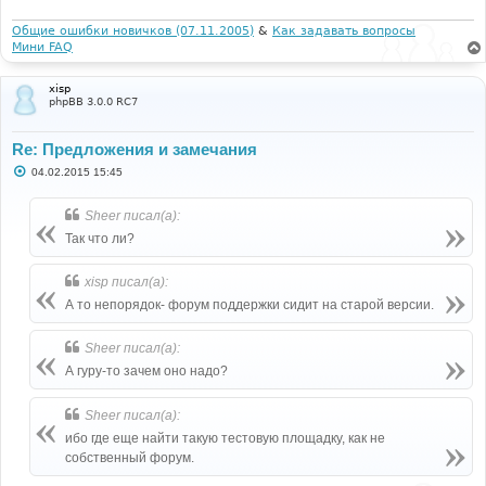
е
н
и
Общие ошибки новичков (07.11.2005)
&
Как задавать вопросы
е
Мини FAQ
xisp
phpBB 3.0.0 RC7
Re: Предложения и замечания
С
04.02.2015 15:45
о
о
б
Sheer писал(а):
щ
е
Так что ли?
н
и
е
xisp писал(а):
А то непорядок- форум поддержки сидит на старой версии.
Sheer писал(а):
А гуру-то зачем оно надо?
Sheer писал(а):
ибо где еще найти такую тестовую площадку, как не
собственный форум.