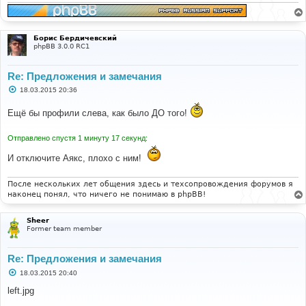
и
е
Борис Бердичевский
phpBB 3.0.0 RC1
Re: Предложения и замечания
С
18.03.2015 20:36
о
о
Ещё бы профили слева, как было ДО того!
б
щ
е
Отправлено спустя 1 минуту 17 секунд:
н
и
е
И отключите Аякс, плохо с ним!
После нескольких лет общения здесь и техсопровождения форумов я
наконец понял, что ничего не понимаю в phpBB!
Sheer
Former team member
Re: Предложения и замечания
С
18.03.2015 20:40
о
о
left.jpg
б
щ