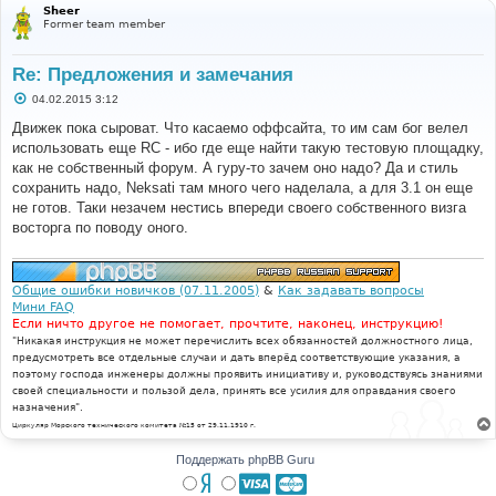
Sheer
Former team member
Re: Предложения и замечания
С
04.02.2015 3:12
о
о
Движек пока сыроват. Что касаемо оффсайта, то им сам бог велел
б
использовать еще RC - ибо где еще найти такую тестовую площадку,
щ
е
как не собственный форум. А гуру-то зачем оно надо? Да и стиль
н
сохранить надо, Neksati там много чего наделала, а для 3.1 он еще
и
е
не готов. Таки незачем нестись впереди своего собственного визга
восторга по поводу оного.
Общие ошибки новичков (07.11.2005)
&
Как задавать вопросы
Мини FAQ
Если ничто другое не помогает, прочтите, наконец, инструкцию!
"Никакая инструкция не может перечислить всех обязанностей должностного лица,
предусмотреть все отдельные случаи и дать вперёд соответствующие указания, а
поэтому господа инженеры должны проявить инициативу и, руководствуясь знаниями
своей специальности и пользой дела, принять все усилия для оправдания своего
назначения".
Циркуляр Морского технического комитета №15 от 29.11.1910 г.
Поддержать phpBB Guru