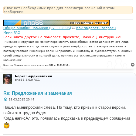
е
н
У вас нет необходимых прав для просмотра вложений в этом
и
сообщении.
е
Общие ошибки новичков (07.11.2005)
&
Как задавать вопросы
Мини FAQ
Если ничто другое не помогает, прочтите, наконец, инструкцию!
"Никакая инструкция не может перечислить всех обязанностей должностного лица,
предусмотреть все отдельные случаи и дать вперёд соответствующие указания, а
поэтому господа инженеры должны проявить инициативу и, руководствуясь знаниями
своей специальности и пользой дела, принять все усилия для оправдания своего
назначения".
Циркуляр Морского технического комитета №15 от 29.11.1910 г.
Борис Бердичевский
phpBB 3.0.0 RC1
Re: Предложения и замечания
С
18.03.2015 20:44
о
о
Нашёл минипрофили слева. Но тому, кто привык к старой версии,
б
найти это трудно будет...
щ
е
Когда написАл это, появилась подсказка в предыдущем сообщении
н
и
е