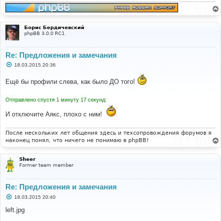
и
е
Борис Бердичевский
phpBB 3.0.0 RC1
Re: Предложения и замечания
С
18.03.2015 20:36
о
о
Ещё бы профили слева, как было ДО того!
б
щ
е
Отправлено спустя 1 минуту 17 секунд:
н
и
е
И отключите Аякс, плохо с ним!
После нескольких лет общения здесь и техсопровождения форумов я
наконец понял, что ничего не понимаю в phpBB!
Sheer
Former team member
Re: Предложения и замечания
С
18.03.2015 20:40
о
о
left.jpg
б
щ