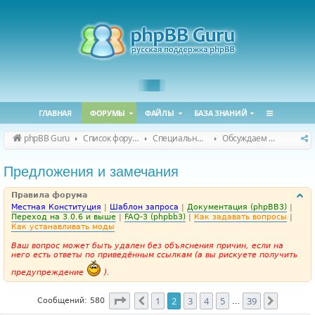
ГЛАВНАЯ
ФОРУМЫ
ФАЙЛЫ
БАЗА ЗНАНИЙ
phpBB Guru
Список форумов
Специальные форумы
Обсуждаем сайт и конференцию
Предложения и замечания
Правила форума
Местная Конституция
|
Шаблон запроса
|
Документация (phpBB3)
|
Переход на 3.0.6 и выше
|
FAQ-3 (phpbb3)
|
Как задавать вопросы
|
Как устанавливать моды
Ваш вопрос может быть удален без объяснения причин, если на
него есть ответы по приведённым ссылкам (а вы рискуете получить
предупреждение
).
Страница
2
из
39
1
2
3
4
5
39
Пред.
След.
Сообщений: 580
…