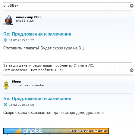
phpBBex
владимир1983
phpBB 3.2.6
Re: Предложения и замечания
С
04.02.2015 15:52
о
о
Отставить плакать! Будет скоро гуру на 3.1.
б
щ
е
н
и
За ваши деньги решу ваши проблемы. Стучи в ЛС.
е
Нет человека - нет проблемы. (c)
Sheer
Former team member
Re: Предложения и замечания
С
04.02.2015 16:05
о
о
Скоро сказка сказывается, да не скоро дело делается.
б
щ
е
н
и
е