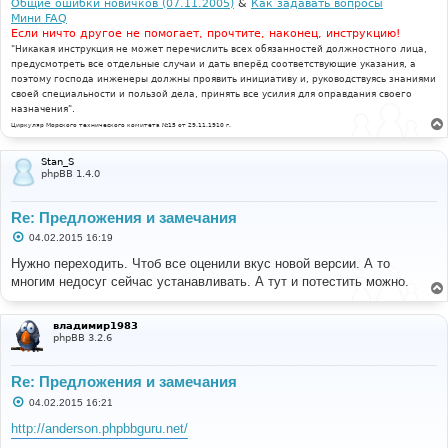
Общие ошибки новичков (07.11.2005)
&
Как задавать вопросы
Мини FAQ
Если ничто другое не помогает, прочтите, наконец, инструкцию!
"Никакая инструкция не может перечислить всех обязанностей должностного лица,
предусмотреть все отдельные случаи и дать вперёд соответствующие указания, а
поэтому господа инженеры должны проявить инициативу и, руководствуясь знаниями
своей специальности и пользой дела, принять все усилия для оправдания своего
назначения".
Циркуляр Морского технического комитета №15 от 29.11.1910 г.
Stan_S
phpBB 1.4.0
Re: Предложения и замечания
С
04.02.2015 16:19
о
о
Нужно переходить. Чтоб все оценили вкус новой версии. А то
б
многим недосуг сейчас устанавливать. А тут и потестить можно.
щ
е
н
и
владимир1983
е
phpBB 3.2.6
Re: Предложения и замечания
С
04.02.2015 16:21
о
о
http://anderson.phpbbguru.net/
б