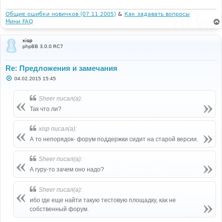
е
н
и
Общие ошибки новичков (07.11.2005)
&
Как задавать вопросы
е
Мини FAQ
xisp
phpBB 3.0.0 RC7
Re: Предложения и замечания
С
04.02.2015 15:45
о
о
б
Sheer писал(а):
щ
е
Так что ли?
н
и
е
xisp писал(а):
А то непорядок- форум поддержки сидит на старой версии.
Sheer писал(а):
А гуру-то зачем оно надо?
Sheer писал(а):
ибо где еще найти такую тестовую площадку, как не
собственный форум.