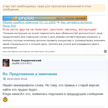
е
н
У вас нет необходимых прав для просмотра вложений в этом
и
сообщении.
е
Общие ошибки новичков (07.11.2005)
&
Как задавать вопросы
Мини FAQ
Если ничто другое не помогает, прочтите, наконец, инструкцию!
"Никакая инструкция не может перечислить всех обязанностей должностного лица,
предусмотреть все отдельные случаи и дать вперёд соответствующие указания, а
поэтому господа инженеры должны проявить инициативу и, руководствуясь знаниями
своей специальности и пользой дела, принять все усилия для оправдания своего
назначения".
Циркуляр Морского технического комитета №15 от 29.11.1910 г.
Борис Бердичевский
phpBB 3.0.0 RC1
Re: Предложения и замечания
С
18.03.2015 20:44
о
о
Нашёл минипрофили слева. Но тому, кто привык к старой версии,
б
найти это трудно будет...
щ
е
Когда написАл это, появилась подсказка в предыдущем сообщении
н
и
е