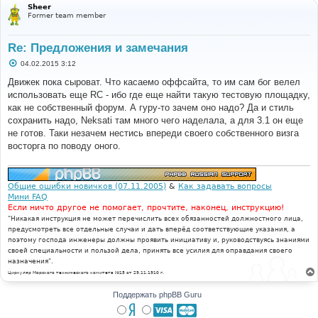
Sheer
Former team member
Re: Предложения и замечания
С
04.02.2015 3:12
о
о
Движек пока сыроват. Что касаемо оффсайта, то им сам бог велел
б
использовать еще RC - ибо где еще найти такую тестовую площадку,
щ
е
как не собственный форум. А гуру-то зачем оно надо? Да и стиль
н
сохранить надо, Neksati там много чего наделала, а для 3.1 он еще
и
е
не готов. Таки незачем нестись впереди своего собственного визга
восторга по поводу оного.
Общие ошибки новичков (07.11.2005)
&
Как задавать вопросы
Мини FAQ
Если ничто другое не помогает, прочтите, наконец, инструкцию!
"Никакая инструкция не может перечислить всех обязанностей должностного лица,
предусмотреть все отдельные случаи и дать вперёд соответствующие указания, а
поэтому господа инженеры должны проявить инициативу и, руководствуясь знаниями
своей специальности и пользой дела, принять все усилия для оправдания своего
назначения".
Циркуляр Морского технического комитета №15 от 29.11.1910 г.
Поддержать phpBB Guru