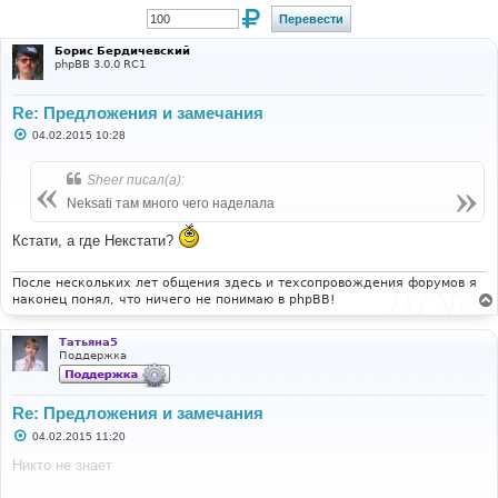
Борис Бердичевский
phpBB 3.0.0 RC1
Re: Предложения и замечания
С
04.02.2015 10:28
о
о
б
Sheer писал(а):
щ
е
Neksati там много чего наделала
н
и
Кстати, а где Некстати?
е
После нескольких лет общения здесь и техсопровождения форумов я
наконец понял, что ничего не понимаю в phpBB!
Татьяна5
Поддержка
Re: Предложения и замечания
С
04.02.2015 11:20
о
о
Никто не знает
б
щ