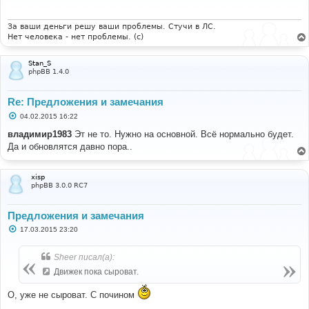
щ
е
н
и
За ваши деньги решу ваши проблемы. Стучи в ЛС.
е
Нет человека - нет проблемы. (c)
Stan_S
phpBB 1.4.0
Re: Предложения и замечания
С
04.02.2015 16:22
о
о
владимир1983
Эт не то. Нужно на основной. Всё нормально будет.
б
Да и обновлятся давно пора..
щ
е
н
и
xisp
е
phpBB 3.0.0 RC7
Предложения и замечания
С
17.03.2015 23:20
о
о
б
Sheer писал(а):
щ
е
Движек пока сыроват.
н
и
О, уже не сыроват. С почином
е