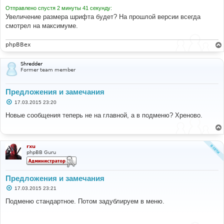
Отправлено спустя 2 минуты 41 секунду:
Увеличение размера шрифта будет? На прошлой версии всегда
смотрел на максимуме.
phpBBex
Shredder
Former team member
Предложения и замечания
С
17.03.2015 23:20
о
о
Новые сообщения теперь не на главной, а в подменю? Хреново.
б
щ
е
н
и
rxu
е
phpBB Guru
Предложения и замечания
С
17.03.2015 23:21
о
о
Подменю стандартное. Потом задублируем в меню.
б
щ
е
н