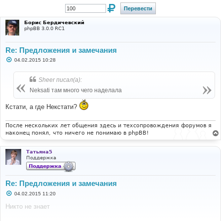
Борис Бердичевский
phpBB 3.0.0 RC1
Re: Предложения и замечания
С
04.02.2015 10:28
о
о
б
Sheer писал(а):
щ
е
Neksati там много чего наделала
н
и
Кстати, а где Некстати?
е
После нескольких лет общения здесь и техсопровождения форумов я
наконец понял, что ничего не понимаю в phpBB!
Татьяна5
Поддержка
Re: Предложения и замечания
С
04.02.2015 11:20
о
о
Никто не знает
б
щ