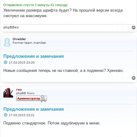
Отправлено спустя 2 минуты 41 секунду:
Увеличение размера шрифта будет? На прошлой версии всегда
смотрел на максимуме.
phpBBex
Shredder
Former team member
Предложения и замечания
С
17.03.2015 23:20
о
о
Новые сообщения теперь не на главной, а в подменю? Хреново.
б
щ
е
н
и
rxu
е
phpBB Guru
Предложения и замечания
С
17.03.2015 23:21
о
о
Подменю стандартное. Потом задублируем в меню.
б
щ
е
н