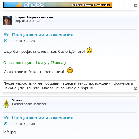
и
е
Борис Бердичевский
phpBB 3.0.0 RC1
Re: Предложения и замечания
С
18.03.2015 20:36
о
о
Ещё бы профили слева, как было ДО того!
б
щ
е
Отправлено спустя 1 минуту 17 секунд:
н
и
е
И отключите Аякс, плохо с ним!
После нескольких лет общения здесь и техсопровождения форумов я
наконец понял, что ничего не понимаю в phpBB!
Sheer
Former team member
Re: Предложения и замечания
С
18.03.2015 20:40
о
о
left.jpg
б
щ