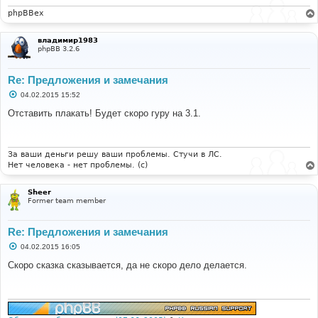
phpBBex
владимир1983
phpBB 3.2.6
Re: Предложения и замечания
С
04.02.2015 15:52
о
о
Отставить плакать! Будет скоро гуру на 3.1.
б
щ
е
н
и
За ваши деньги решу ваши проблемы. Стучи в ЛС.
е
Нет человека - нет проблемы. (c)
Sheer
Former team member
Re: Предложения и замечания
С
04.02.2015 16:05
о
о
Скоро сказка сказывается, да не скоро дело делается.
б
щ
е
н
и
е