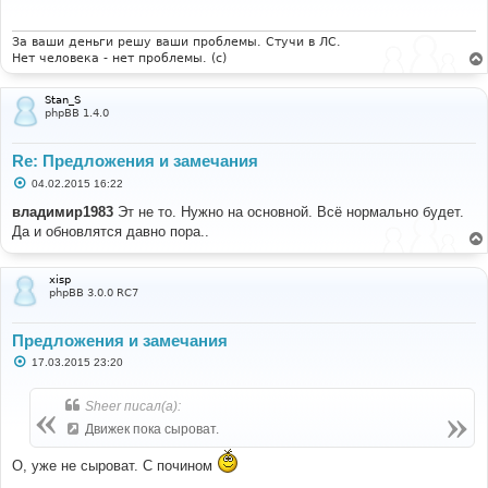
щ
е
н
и
За ваши деньги решу ваши проблемы. Стучи в ЛС.
е
Нет человека - нет проблемы. (c)
Stan_S
phpBB 1.4.0
Re: Предложения и замечания
С
04.02.2015 16:22
о
о
владимир1983
Эт не то. Нужно на основной. Всё нормально будет.
б
Да и обновлятся давно пора..
щ
е
н
и
xisp
е
phpBB 3.0.0 RC7
Предложения и замечания
С
17.03.2015 23:20
о
о
б
Sheer писал(а):
щ
е
Движек пока сыроват.
н
и
О, уже не сыроват. С почином
е