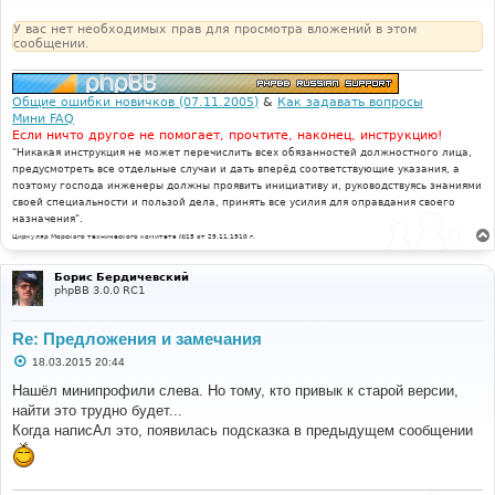
е
н
У вас нет необходимых прав для просмотра вложений в этом
и
сообщении.
е
Общие ошибки новичков (07.11.2005)
&
Как задавать вопросы
Мини FAQ
Если ничто другое не помогает, прочтите, наконец, инструкцию!
"Никакая инструкция не может перечислить всех обязанностей должностного лица,
предусмотреть все отдельные случаи и дать вперёд соответствующие указания, а
поэтому господа инженеры должны проявить инициативу и, руководствуясь знаниями
своей специальности и пользой дела, принять все усилия для оправдания своего
назначения".
Циркуляр Морского технического комитета №15 от 29.11.1910 г.
Борис Бердичевский
phpBB 3.0.0 RC1
Re: Предложения и замечания
С
18.03.2015 20:44
о
о
Нашёл минипрофили слева. Но тому, кто привык к старой версии,
б
найти это трудно будет...
щ
е
Когда написАл это, появилась подсказка в предыдущем сообщении
н
и
е