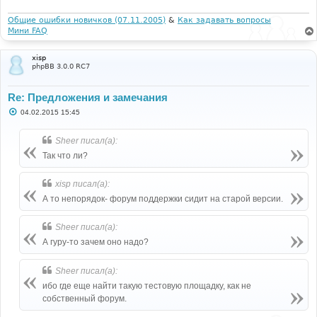
е
н
и
Общие ошибки новичков (07.11.2005)
&
Как задавать вопросы
е
Мини FAQ
xisp
phpBB 3.0.0 RC7
Re: Предложения и замечания
С
04.02.2015 15:45
о
о
б
Sheer писал(а):
щ
е
Так что ли?
н
и
е
xisp писал(а):
А то непорядок- форум поддержки сидит на старой версии.
Sheer писал(а):
А гуру-то зачем оно надо?
Sheer писал(а):
ибо где еще найти такую тестовую площадку, как не
собственный форум.