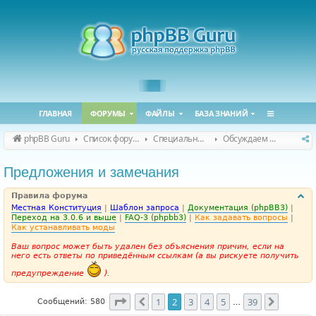
ГЛАВНАЯ
ФОРУМЫ
ФАЙЛЫ
БАЗА ЗНАНИЙ
phpBB Guru
Список форумов
Специальные форумы
Обсуждаем сайт и конференцию
Предложения и замечания
Правила форума
Местная Конституция
|
Шаблон запроса
|
Документация (phpBB3)
|
Переход на 3.0.6 и выше
|
FAQ-3 (phpbb3)
|
Как задавать вопросы
|
Как устанавливать моды
Ваш вопрос может быть удален без объяснения причин, если на
него есть ответы по приведённым ссылкам (а вы рискуете получить
предупреждение
).
Страница
2
из
39
1
2
3
4
5
39
Пред.
След.
Сообщений: 580
…