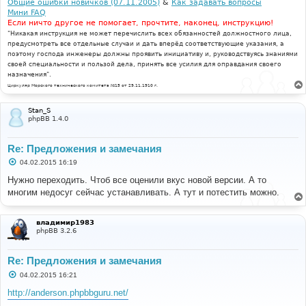
Общие ошибки новичков (07.11.2005)
&
Как задавать вопросы
Мини FAQ
Если ничто другое не помогает, прочтите, наконец, инструкцию!
"Никакая инструкция не может перечислить всех обязанностей должностного лица,
предусмотреть все отдельные случаи и дать вперёд соответствующие указания, а
поэтому господа инженеры должны проявить инициативу и, руководствуясь знаниями
своей специальности и пользой дела, принять все усилия для оправдания своего
назначения".
Циркуляр Морского технического комитета №15 от 29.11.1910 г.
Stan_S
phpBB 1.4.0
Re: Предложения и замечания
С
04.02.2015 16:19
о
о
Нужно переходить. Чтоб все оценили вкус новой версии. А то
б
многим недосуг сейчас устанавливать. А тут и потестить можно.
щ
е
н
и
владимир1983
е
phpBB 3.2.6
Re: Предложения и замечания
С
04.02.2015 16:21
о
о
http://anderson.phpbbguru.net/
б