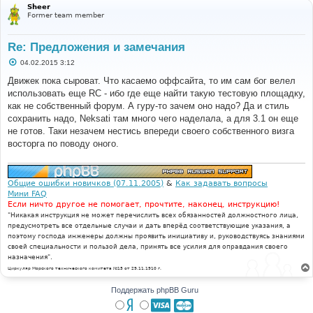
Sheer
Former team member
Re: Предложения и замечания
С
04.02.2015 3:12
о
о
Движек пока сыроват. Что касаемо оффсайта, то им сам бог велел
б
использовать еще RC - ибо где еще найти такую тестовую площадку,
щ
е
как не собственный форум. А гуру-то зачем оно надо? Да и стиль
н
сохранить надо, Neksati там много чего наделала, а для 3.1 он еще
и
е
не готов. Таки незачем нестись впереди своего собственного визга
восторга по поводу оного.
Общие ошибки новичков (07.11.2005)
&
Как задавать вопросы
Мини FAQ
Если ничто другое не помогает, прочтите, наконец, инструкцию!
"Никакая инструкция не может перечислить всех обязанностей должностного лица,
предусмотреть все отдельные случаи и дать вперёд соответствующие указания, а
поэтому господа инженеры должны проявить инициативу и, руководствуясь знаниями
своей специальности и пользой дела, принять все усилия для оправдания своего
назначения".
Циркуляр Морского технического комитета №15 от 29.11.1910 г.
Поддержать phpBB Guru