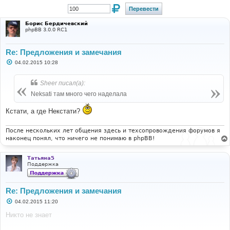
Борис Бердичевский
phpBB 3.0.0 RC1
Re: Предложения и замечания
С
04.02.2015 10:28
о
о
б
Sheer писал(а):
щ
е
Neksati там много чего наделала
н
и
Кстати, а где Некстати?
е
После нескольких лет общения здесь и техсопровождения форумов я
наконец понял, что ничего не понимаю в phpBB!
Татьяна5
Поддержка
Re: Предложения и замечания
С
04.02.2015 11:20
о
о
Никто не знает
б
щ