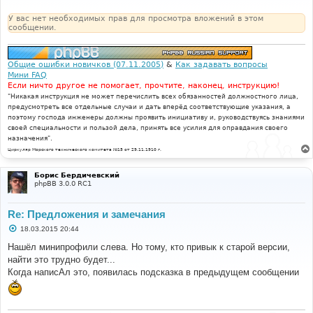
е
н
У вас нет необходимых прав для просмотра вложений в этом
и
сообщении.
е
Общие ошибки новичков (07.11.2005)
&
Как задавать вопросы
Мини FAQ
Если ничто другое не помогает, прочтите, наконец, инструкцию!
"Никакая инструкция не может перечислить всех обязанностей должностного лица,
предусмотреть все отдельные случаи и дать вперёд соответствующие указания, а
поэтому господа инженеры должны проявить инициативу и, руководствуясь знаниями
своей специальности и пользой дела, принять все усилия для оправдания своего
назначения".
Циркуляр Морского технического комитета №15 от 29.11.1910 г.
Борис Бердичевский
phpBB 3.0.0 RC1
Re: Предложения и замечания
С
18.03.2015 20:44
о
о
Нашёл минипрофили слева. Но тому, кто привык к старой версии,
б
найти это трудно будет...
щ
е
Когда написАл это, появилась подсказка в предыдущем сообщении
н
и
е