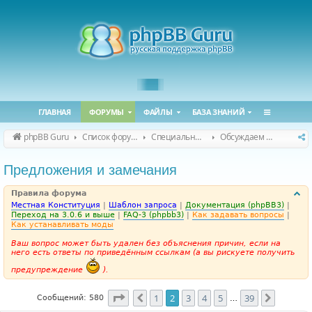
ГЛАВНАЯ
ФОРУМЫ
ФАЙЛЫ
БАЗА ЗНАНИЙ
phpBB Guru
Список форумов
Специальные форумы
Обсуждаем сайт и конференцию
Предложения и замечания
Правила форума
Местная Конституция
|
Шаблон запроса
|
Документация (phpBB3)
|
Переход на 3.0.6 и выше
|
FAQ-3 (phpbb3)
|
Как задавать вопросы
|
Как устанавливать моды
Ваш вопрос может быть удален без объяснения причин, если на
него есть ответы по приведённым ссылкам (а вы рискуете получить
предупреждение
).
Страница
2
из
39
1
2
3
4
5
39
Пред.
След.
Сообщений: 580
…