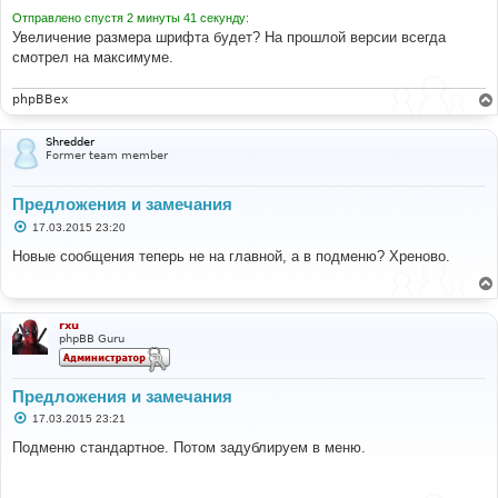
Отправлено спустя 2 минуты 41 секунду:
Увеличение размера шрифта будет? На прошлой версии всегда
смотрел на максимуме.
phpBBex
Shredder
Former team member
Предложения и замечания
С
17.03.2015 23:20
о
о
Новые сообщения теперь не на главной, а в подменю? Хреново.
б
щ
е
н
и
rxu
е
phpBB Guru
Предложения и замечания
С
17.03.2015 23:21
о
о
Подменю стандартное. Потом задублируем в меню.
б
щ
е
н