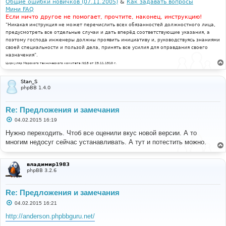
Общие ошибки новичков (07.11.2005)
&
Как задавать вопросы
Мини FAQ
Если ничто другое не помогает, прочтите, наконец, инструкцию!
"Никакая инструкция не может перечислить всех обязанностей должностного лица,
предусмотреть все отдельные случаи и дать вперёд соответствующие указания, а
поэтому господа инженеры должны проявить инициативу и, руководствуясь знаниями
своей специальности и пользой дела, принять все усилия для оправдания своего
назначения".
Циркуляр Морского технического комитета №15 от 29.11.1910 г.
Stan_S
phpBB 1.4.0
Re: Предложения и замечания
С
04.02.2015 16:19
о
о
Нужно переходить. Чтоб все оценили вкус новой версии. А то
б
многим недосуг сейчас устанавливать. А тут и потестить можно.
щ
е
н
и
владимир1983
е
phpBB 3.2.6
Re: Предложения и замечания
С
04.02.2015 16:21
о
о
http://anderson.phpbbguru.net/
б