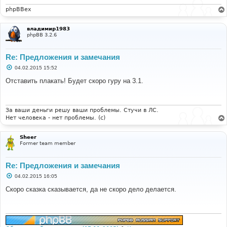
phpBBex
владимир1983
phpBB 3.2.6
Re: Предложения и замечания
С
04.02.2015 15:52
о
о
Отставить плакать! Будет скоро гуру на 3.1.
б
щ
е
н
и
За ваши деньги решу ваши проблемы. Стучи в ЛС.
е
Нет человека - нет проблемы. (c)
Sheer
Former team member
Re: Предложения и замечания
С
04.02.2015 16:05
о
о
Скоро сказка сказывается, да не скоро дело делается.
б
щ
е
н
и
е