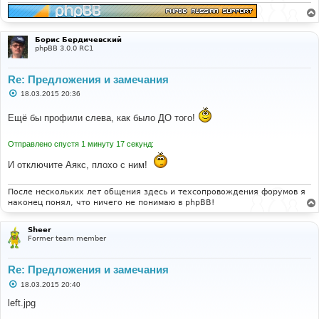
и
е
Борис Бердичевский
phpBB 3.0.0 RC1
Re: Предложения и замечания
С
18.03.2015 20:36
о
о
Ещё бы профили слева, как было ДО того!
б
щ
е
Отправлено спустя 1 минуту 17 секунд:
н
и
е
И отключите Аякс, плохо с ним!
После нескольких лет общения здесь и техсопровождения форумов я
наконец понял, что ничего не понимаю в phpBB!
Sheer
Former team member
Re: Предложения и замечания
С
18.03.2015 20:40
о
о
left.jpg
б
щ