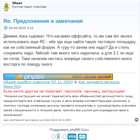
Sheer
Former team member
Re: Предложения и замечания
С
04.02.2015 3:12
о
о
Движек пока сыроват. Что касаемо оффсайта, то им сам бог велел
б
использовать еще RC - ибо где еще найти такую тестовую площадку,
щ
е
как не собственный форум. А гуру-то зачем оно надо? Да и стиль
н
сохранить надо, Neksati там много чего наделала, а для 3.1 он еще
и
е
не готов. Таки незачем нестись впереди своего собственного визга
восторга по поводу оного.
Общие ошибки новичков (07.11.2005)
&
Как задавать вопросы
Мини FAQ
Если ничто другое не помогает, прочтите, наконец, инструкцию!
"Никакая инструкция не может перечислить всех обязанностей должностного лица,
предусмотреть все отдельные случаи и дать вперёд соответствующие указания, а
поэтому господа инженеры должны проявить инициативу и, руководствуясь знаниями
своей специальности и пользой дела, принять все усилия для оправдания своего
назначения".
Циркуляр Морского технического комитета №15 от 29.11.1910 г.
Поддержать phpBB Guru