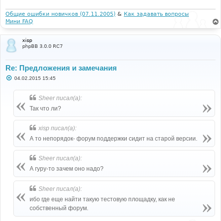
е
н
и
Общие ошибки новичков (07.11.2005)
&
Как задавать вопросы
е
Мини FAQ
xisp
phpBB 3.0.0 RC7
Re: Предложения и замечания
С
04.02.2015 15:45
о
о
б
Sheer писал(а):
щ
е
Так что ли?
н
и
е
xisp писал(а):
А то непорядок- форум поддержки сидит на старой версии.
Sheer писал(а):
А гуру-то зачем оно надо?
Sheer писал(а):
ибо где еще найти такую тестовую площадку, как не
собственный форум.