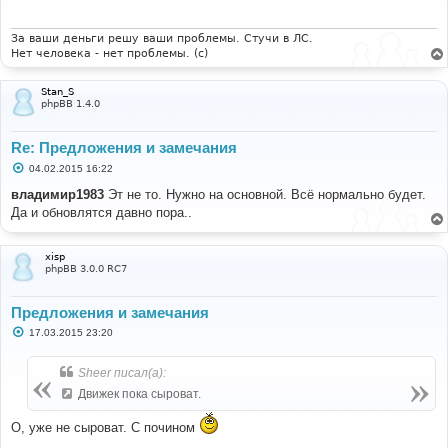
щ
е
н
и
За ваши деньги решу ваши проблемы. Стучи в ЛС.
е
Нет человека - нет проблемы. (c)
Stan_S
phpBB 1.4.0
Re: Предложения и замечания
С
04.02.2015 16:22
о
о
владимир1983
Эт не то. Нужно на основной. Всё нормально будет.
б
Да и обновлятся давно пора..
щ
е
н
и
xisp
е
phpBB 3.0.0 RC7
Предложения и замечания
С
17.03.2015 23:20
о
о
б
Sheer писал(а):
щ
е
Движек пока сыроват.
н
и
О, уже не сыроват. С почином
е