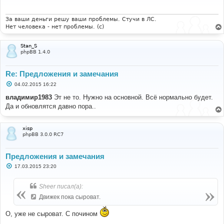
щ
е
н
и
За ваши деньги решу ваши проблемы. Стучи в ЛС.
е
Нет человека - нет проблемы. (c)
Stan_S
phpBB 1.4.0
Re: Предложения и замечания
С
04.02.2015 16:22
о
о
владимир1983
Эт не то. Нужно на основной. Всё нормально будет.
б
Да и обновлятся давно пора..
щ
е
н
и
xisp
е
phpBB 3.0.0 RC7
Предложения и замечания
С
17.03.2015 23:20
о
о
б
Sheer писал(а):
щ
е
Движек пока сыроват.
н
и
О, уже не сыроват. С почином
е