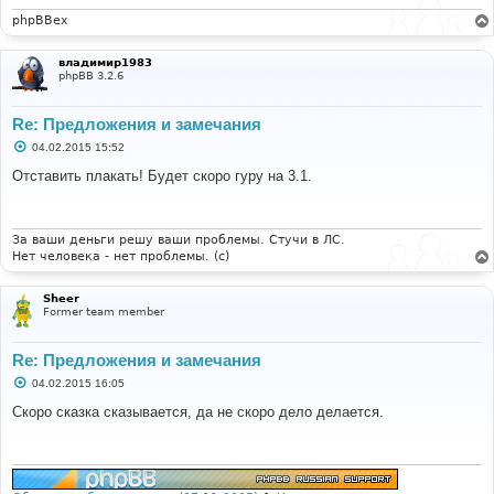
phpBBex
владимир1983
phpBB 3.2.6
Re: Предложения и замечания
С
04.02.2015 15:52
о
о
Отставить плакать! Будет скоро гуру на 3.1.
б
щ
е
н
и
За ваши деньги решу ваши проблемы. Стучи в ЛС.
е
Нет человека - нет проблемы. (c)
Sheer
Former team member
Re: Предложения и замечания
С
04.02.2015 16:05
о
о
Скоро сказка сказывается, да не скоро дело делается.
б
щ
е
н
и
е