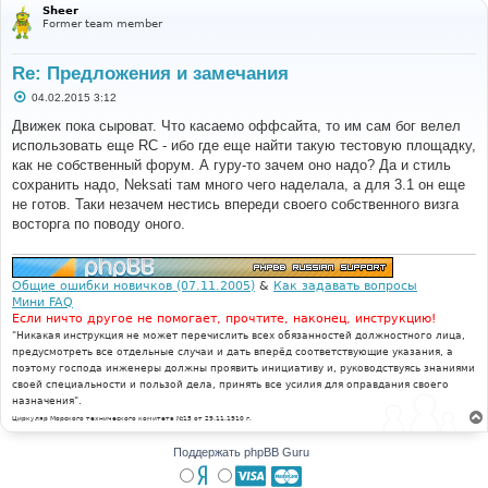
Sheer
Former team member
Re: Предложения и замечания
С
04.02.2015 3:12
о
о
Движек пока сыроват. Что касаемо оффсайта, то им сам бог велел
б
использовать еще RC - ибо где еще найти такую тестовую площадку,
щ
е
как не собственный форум. А гуру-то зачем оно надо? Да и стиль
н
сохранить надо, Neksati там много чего наделала, а для 3.1 он еще
и
е
не готов. Таки незачем нестись впереди своего собственного визга
восторга по поводу оного.
Общие ошибки новичков (07.11.2005)
&
Как задавать вопросы
Мини FAQ
Если ничто другое не помогает, прочтите, наконец, инструкцию!
"Никакая инструкция не может перечислить всех обязанностей должностного лица,
предусмотреть все отдельные случаи и дать вперёд соответствующие указания, а
поэтому господа инженеры должны проявить инициативу и, руководствуясь знаниями
своей специальности и пользой дела, принять все усилия для оправдания своего
назначения".
Циркуляр Морского технического комитета №15 от 29.11.1910 г.
Поддержать phpBB Guru