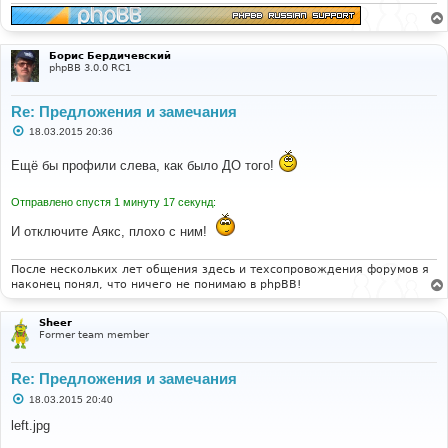
и
е
Борис Бердичевский
phpBB 3.0.0 RC1
Re: Предложения и замечания
С
18.03.2015 20:36
о
о
Ещё бы профили слева, как было ДО того!
б
щ
е
Отправлено спустя 1 минуту 17 секунд:
н
и
е
И отключите Аякс, плохо с ним!
После нескольких лет общения здесь и техсопровождения форумов я
наконец понял, что ничего не понимаю в phpBB!
Sheer
Former team member
Re: Предложения и замечания
С
18.03.2015 20:40
о
о
left.jpg
б
щ