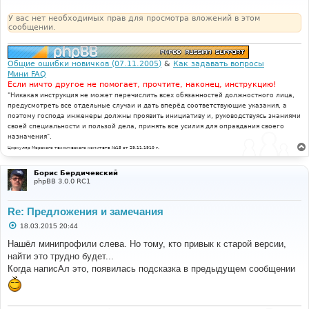
е
н
У вас нет необходимых прав для просмотра вложений в этом
и
сообщении.
е
Общие ошибки новичков (07.11.2005)
&
Как задавать вопросы
Мини FAQ
Если ничто другое не помогает, прочтите, наконец, инструкцию!
"Никакая инструкция не может перечислить всех обязанностей должностного лица,
предусмотреть все отдельные случаи и дать вперёд соответствующие указания, а
поэтому господа инженеры должны проявить инициативу и, руководствуясь знаниями
своей специальности и пользой дела, принять все усилия для оправдания своего
назначения".
Циркуляр Морского технического комитета №15 от 29.11.1910 г.
Борис Бердичевский
phpBB 3.0.0 RC1
Re: Предложения и замечания
С
18.03.2015 20:44
о
о
Нашёл минипрофили слева. Но тому, кто привык к старой версии,
б
найти это трудно будет...
щ
е
Когда написАл это, появилась подсказка в предыдущем сообщении
н
и
е