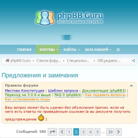
ГЛАВНАЯ
ФОРУМЫ
ФАЙЛЫ
БАЗА ЗНАНИЙ
phpBB Guru
Список форумов
Специальные форумы
Обсуждаем сайт и конференцию
Предложения и замечания
Правила форума
Местная Конституция
|
Шаблон запроса
|
Документация (phpBB3)
|
Переход на 3.0.6 и выше
|
FAQ-3 (phpbb3)
|
Как задавать вопросы
|
Как устанавливать моды
Ваш вопрос может быть удален без объяснения причин, если на
него есть ответы по приведённым ссылкам (а вы рискуете получить
предупреждение
).
Страница
2
из
39
1
2
3
4
5
39
Пред.
След.
Сообщений: 580
…