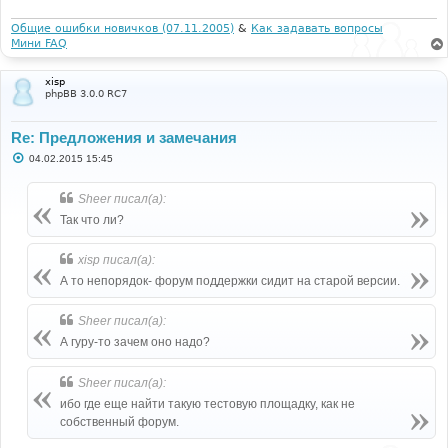
е
н
и
Общие ошибки новичков (07.11.2005)
&
Как задавать вопросы
е
Мини FAQ
xisp
phpBB 3.0.0 RC7
Re: Предложения и замечания
С
04.02.2015 15:45
о
о
б
Sheer писал(а):
щ
е
Так что ли?
н
и
е
xisp писал(а):
А то непорядок- форум поддержки сидит на старой версии.
Sheer писал(а):
А гуру-то зачем оно надо?
Sheer писал(а):
ибо где еще найти такую тестовую площадку, как не
собственный форум.