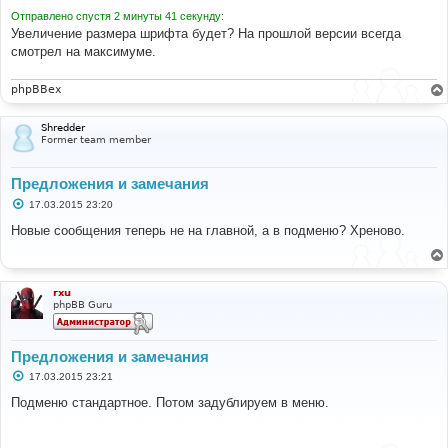
Отправлено спустя 2 минуты 41 секунду:
Увеличение размера шрифта будет? На прошлой версии всегда
смотрел на максимуме.
phpBBex
Shredder
Former team member
Предложения и замечания
С
17.03.2015 23:20
о
о
Новые сообщения теперь не на главной, а в подменю? Хреново.
б
щ
е
н
и
rxu
е
phpBB Guru
Предложения и замечания
С
17.03.2015 23:21
о
о
Подменю стандартное. Потом задублируем в меню.
б
щ
е
н