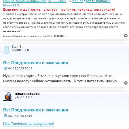
Общие ошибки новичков (07.11.2005)
&
Как задавать вопросы
Мини FAQ
Если ничто другое не помогает, прочтите, наконец, инструкцию!
"Никакая инструкция не может перечислить всех обязанностей должностного лица,
предусмотреть все отдельные случаи и дать вперёд соответствующие указания, а
поэтому господа инженеры должны проявить инициативу и, руководствуясь знаниями
своей специальности и пользой дела, принять все усилия для оправдания своего
назначения".
Циркуляр Морского технического комитета №15 от 29.11.1910 г.
Stan_S
phpBB 1.4.0
Re: Предложения и замечания
С
04.02.2015 16:19
о
о
Нужно переходить. Чтоб все оценили вкус новой версии. А то
б
многим недосуг сейчас устанавливать. А тут и потестить можно.
щ
е
н
и
владимир1983
е
phpBB 3.2.6
Re: Предложения и замечания
С
04.02.2015 16:21
о
о
http://anderson.phpbbguru.net/
б