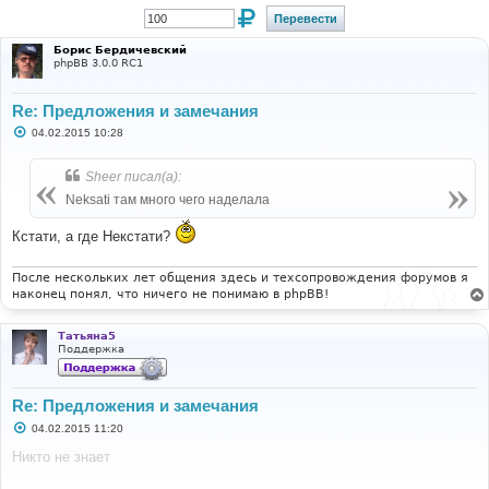
Борис Бердичевский
phpBB 3.0.0 RC1
Re: Предложения и замечания
С
04.02.2015 10:28
о
о
б
Sheer писал(а):
щ
е
Neksati там много чего наделала
н
и
Кстати, а где Некстати?
е
После нескольких лет общения здесь и техсопровождения форумов я
наконец понял, что ничего не понимаю в phpBB!
Татьяна5
Поддержка
Re: Предложения и замечания
С
04.02.2015 11:20
о
о
Никто не знает
б
щ