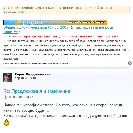
е
н
У вас нет необходимых прав для просмотра вложений в этом
и
сообщении.
е
Общие ошибки новичков (07.11.2005)
&
Как задавать вопросы
Мини FAQ
Если ничто другое не помогает, прочтите, наконец, инструкцию!
"Никакая инструкция не может перечислить всех обязанностей должностного лица,
предусмотреть все отдельные случаи и дать вперёд соответствующие указания, а
поэтому господа инженеры должны проявить инициативу и, руководствуясь знаниями
своей специальности и пользой дела, принять все усилия для оправдания своего
назначения".
Циркуляр Морского технического комитета №15 от 29.11.1910 г.
Борис Бердичевский
phpBB 3.0.0 RC1
Re: Предложения и замечания
С
18.03.2015 20:44
о
о
Нашёл минипрофили слева. Но тому, кто привык к старой версии,
б
найти это трудно будет...
щ
е
Когда написАл это, появилась подсказка в предыдущем сообщении
н
и
е