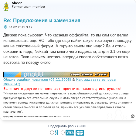
Sheer
Former team member
Re: Предложения и замечания
С
04.02.2015 3:12
о
о
Движек пока сыроват. Что касаемо оффсайта, то им сам бог велел
б
использовать еще RC - ибо где еще найти такую тестовую площадку,
щ
е
как не собственный форум. А гуру-то зачем оно надо? Да и стиль
н
сохранить надо, Neksati там много чего наделала, а для 3.1 он еще
и
е
не готов. Таки незачем нестись впереди своего собственного визга
восторга по поводу оного.
Общие ошибки новичков (07.11.2005)
&
Как задавать вопросы
Мини FAQ
Если ничто другое не помогает, прочтите, наконец, инструкцию!
"Никакая инструкция не может перечислить всех обязанностей должностного лица,
предусмотреть все отдельные случаи и дать вперёд соответствующие указания, а
поэтому господа инженеры должны проявить инициативу и, руководствуясь знаниями
своей специальности и пользой дела, принять все усилия для оправдания своего
назначения".
Циркуляр Морского технического комитета №15 от 29.11.1910 г.
Поддержать phpBB Guru