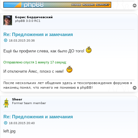
и
е
Борис Бердичевский
phpBB 3.0.0 RC1
Re: Предложения и замечания
С
18.03.2015 20:36
о
о
Ещё бы профили слева, как было ДО того!
б
щ
е
Отправлено спустя 1 минуту 17 секунд:
н
и
е
И отключите Аякс, плохо с ним!
После нескольких лет общения здесь и техсопровождения форумов я
наконец понял, что ничего не понимаю в phpBB!
Sheer
Former team member
Re: Предложения и замечания
С
18.03.2015 20:40
о
о
left.jpg
б
щ