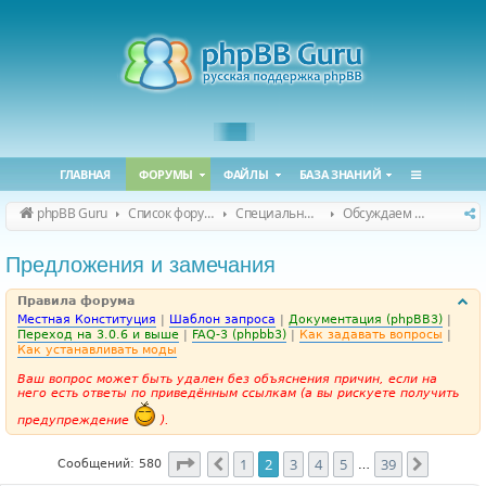
ГЛАВНАЯ
ФОРУМЫ
ФАЙЛЫ
БАЗА ЗНАНИЙ
phpBB Guru
Список форумов
Специальные форумы
Обсуждаем сайт и конференцию
Предложения и замечания
Правила форума
Местная Конституция
|
Шаблон запроса
|
Документация (phpBB3)
|
Переход на 3.0.6 и выше
|
FAQ-3 (phpbb3)
|
Как задавать вопросы
|
Как устанавливать моды
Ваш вопрос может быть удален без объяснения причин, если на
него есть ответы по приведённым ссылкам (а вы рискуете получить
предупреждение
).
Страница
2
из
39
1
2
3
4
5
39
Пред.
След.
Сообщений: 580
…