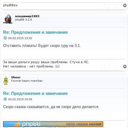
phpBBex
владимир1983
phpBB 3.2.6
Re: Предложения и замечания
С
04.02.2015 15:52
о
о
Отставить плакать! Будет скоро гуру на 3.1.
б
щ
е
н
и
За ваши деньги решу ваши проблемы. Стучи в ЛС.
е
Нет человека - нет проблемы. (c)
Sheer
Former team member
Re: Предложения и замечания
С
04.02.2015 16:05
о
о
Скоро сказка сказывается, да не скоро дело делается.
б
щ
е
н
и
е