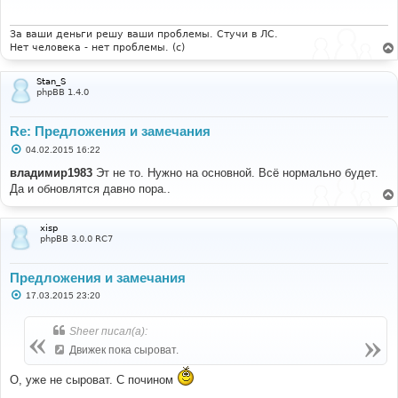
щ
е
н
и
За ваши деньги решу ваши проблемы. Стучи в ЛС.
е
Нет человека - нет проблемы. (c)
Stan_S
phpBB 1.4.0
Re: Предложения и замечания
С
04.02.2015 16:22
о
о
владимир1983
Эт не то. Нужно на основной. Всё нормально будет.
б
Да и обновлятся давно пора..
щ
е
н
и
xisp
е
phpBB 3.0.0 RC7
Предложения и замечания
С
17.03.2015 23:20
о
о
б
Sheer писал(а):
щ
е
Движек пока сыроват.
н
и
О, уже не сыроват. С почином
е