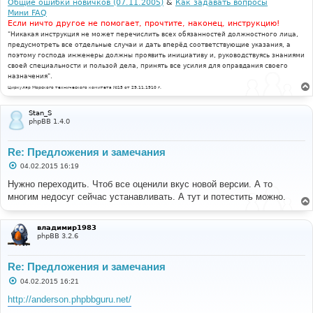
Общие ошибки новичков (07.11.2005)
&
Как задавать вопросы
Мини FAQ
Если ничто другое не помогает, прочтите, наконец, инструкцию!
"Никакая инструкция не может перечислить всех обязанностей должностного лица,
предусмотреть все отдельные случаи и дать вперёд соответствующие указания, а
поэтому господа инженеры должны проявить инициативу и, руководствуясь знаниями
своей специальности и пользой дела, принять все усилия для оправдания своего
назначения".
Циркуляр Морского технического комитета №15 от 29.11.1910 г.
Stan_S
phpBB 1.4.0
Re: Предложения и замечания
С
04.02.2015 16:19
о
о
Нужно переходить. Чтоб все оценили вкус новой версии. А то
б
многим недосуг сейчас устанавливать. А тут и потестить можно.
щ
е
н
и
владимир1983
е
phpBB 3.2.6
Re: Предложения и замечания
С
04.02.2015 16:21
о
о
http://anderson.phpbbguru.net/
б