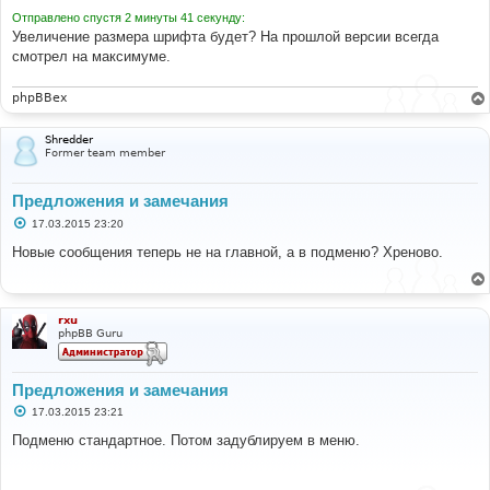
Отправлено спустя 2 минуты 41 секунду:
Увеличение размера шрифта будет? На прошлой версии всегда
смотрел на максимуме.
phpBBex
Shredder
Former team member
Предложения и замечания
С
17.03.2015 23:20
о
о
Новые сообщения теперь не на главной, а в подменю? Хреново.
б
щ
е
н
и
rxu
е
phpBB Guru
Предложения и замечания
С
17.03.2015 23:21
о
о
Подменю стандартное. Потом задублируем в меню.
б
щ
е
н