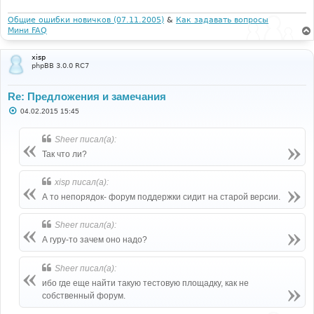
е
н
и
Общие ошибки новичков (07.11.2005)
&
Как задавать вопросы
е
Мини FAQ
xisp
phpBB 3.0.0 RC7
Re: Предложения и замечания
С
04.02.2015 15:45
о
о
б
Sheer писал(а):
щ
е
Так что ли?
н
и
е
xisp писал(а):
А то непорядок- форум поддержки сидит на старой версии.
Sheer писал(а):
А гуру-то зачем оно надо?
Sheer писал(а):
ибо где еще найти такую тестовую площадку, как не
собственный форум.