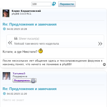
Борис Бердичевский
phpBB 3.0.0 RC1
Re: Предложения и замечания
С
04.02.2015 10:28
о
о
б
Sheer писал(а):
щ
е
Neksati там много чего наделала
н
и
Кстати, а где Некстати?
е
После нескольких лет общения здесь и техсопровождения форумов я
наконец понял, что ничего не понимаю в phpBB!
Татьяна5
Поддержка
Re: Предложения и замечания
С
04.02.2015 11:20
о
о
Никто не знает
б
щ