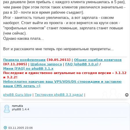
раз дешевле (моя прибыль с каждого клиента уменьшилась в 5 раз),
чем ранее (при этом поток таких клиентов увеличился значительно -
раз в 10 - почти все время рабочее съедают).
Итог - занятость только увеличилась, а вот зарплата - совсем
наоборот. Стоит выйти из проекта - и все вернется на круги своя -
"профильных клиентов" станет поменьше, зарплата станет повыше
(чем сейчас).
Однако какова плата...
Вот и расскажите мне теперь про неправильные приоритеты...
Правила конференции
(30.05.2011)
|
Общие ошибки новичков
(07.11.2005)
|
Шаблон запроса
|
FAQ (phpBB 3.0.x)
/
Мини [FAQ] по phpBB 3.1.x
Последние и единственно актуальные на сегодня версии - 3.1.12
и 3.2.2!
Небесплатно накачаю ваш VPS/VDS/DS стероидами и заставлю
ваши CMS летать =)
phpBB Guru blog
|
Тестируем phpBB 3.3 здесь!
|
romutis
phpBB 1.4.4
С
03.11.2005 23:06