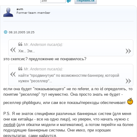
avm
Former team member
С
08.10.2005 18:25
о
о
б
Mr. Anderson писал(а):
щ
е
Хм... Эм...
н
и
это скепсис? предложение не понравилось?
е
Mr. Anderson писал(а):
найти "продвинутую" по возможностям баннерку, которой
нужен "реселлер"...
если она будет "показывающего" не по referer, а по id определять, то
понятие "реселлер" тут неуместно. Она просто знать не будет -
реселлер phpbbguru, или сам все показы/переходы обеспечивает
P.S. Я не знаток специфики различных баннерных систем (для меня
они как китайцы - все на одно лицо), но уверен, что начать нужно с
любой
(для обкатки модели и математики), а потом перейти на более
подходящие баннерные системы. Они имхо, при хороших
результатах, сами найдутся.