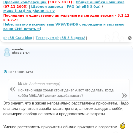
Правила конференции
(30.05.2011)
|
Общие ошибки новичков
(07.11.2005)
|
Шаблон запроса
|
FAQ (phpBB 3.0.x)
/
Мини [FAQ] по phpBB 3.1.x
Последние и единственно актуальные на сегодня версии - 3.1.12
и 3.2.2!
Небесплатно накачаю ваш VPS/VDS/DS стероидами и заставлю
ваши CMS летать =)
phpBB Guru blog
|
Тестируем phpBB 3.3 здесь!
|
romutis
phpBB 1.4.4
С
03.11.2005 14:51
о
о
б
Mr. Anderson писал(а):
щ
е
Понятно когда хобби стоит денег. А вот что делать, когда
н
хобби МЕШАЕТ деньги зарабатывать?
и
е
Это значит, что в жизни неправильно расставлены приоритеты. Надо
сначала научиться зарабатывать деньги, а потом заводить хобби,
соизмерив свободное время и предполагаемые затраты.
Умение расставлять приоритеты обычно приходит с возрастом.