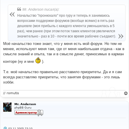
о
о
б
Mr. Anderson писал(а):
щ
е
Начальство "пронюхало" про гуру и теперь я занимаюсь
н
вопросами поддержки форумов (вообще всяких) в пять раз
и
е
дешевле (моя прибыль с каждого клиента уменьшилась в 5
раз), чем ранее (при этом поток таких клиентов увеличился
значительно - раз в 10 - почти все время рабочее съедают).
Моё начальство тоже знает, что у меня есть мой форум. Но тем не
менее, используют меня там, где от меня наибольшая отдача - как в
смысле знаний и опыта, так и в смысле денег, приносимых в карман
конторе (ну и мне
).
Т.е. моё начальство правильно расставило приоритеты. Да и я сам
всегда расставляю приоритеты, что занятия форумами - это лишь
хобби.
// romutis
Mr. Anderson
phpBB Guru
С
03.11.2005 23:10