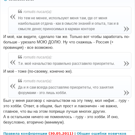
о
о
б
romutis писал(а):
щ
е
Но тем не менее, используют меня там, где от меня
н
наибольшая отдача - как в смысле знаний и опыта, так и в
и
е
смысле денег, приносимых в карман конторе
И моё, как видите, сделало так же. Только вот чтобы заработать по-
больше - урезало МОЮ ДОЛЮ. Ну что скажешь - Россия (+
провинция) - все возможно.
romutis писал(а):
Т.е. моё начальство правильно расставило приоритеты.
И моё - тоже (по-своему, конечно же).
romutis писал(а):
Да и я сам всегда расставляю приоритеты, что занятия
форумами - это лишь хобби.
Был у меня разговор с начальством на эту тему, мол нефиг... гуру -
это хобби. Ответ, в общем, был прост и лаконичен - не важно,
главное, что вы на этом поприще лучше многих других.
А в остальном ничего не поменялось - гуру - это хобби. И оно,
безусловно, вторично (минимум).
Правила конференции
(30.05.2011)
|
Общие ошибки новичков