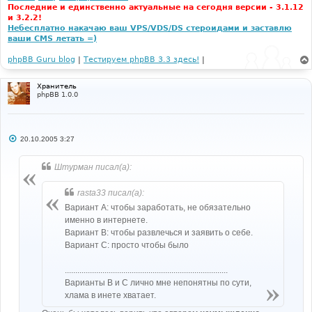
Последние и единственно актуальные на сегодня версии - 3.1.12
и 3.2.2!
Небесплатно накачаю ваш VPS/VDS/DS стероидами и заставлю
ваши CMS летать =)
phpBB Guru blog
|
Тестируем phpBB 3.3 здесь!
|
Хранитель
phpBB 1.0.0
С
20.10.2005 3:27
о
о
б
Штурман писал(а):
щ
е
н
rasta33 писал(а):
и
е
Вариант А: чтобы заработать, не обязательно
именно в интернете.
Вариант В: чтобы развлечься и заявить о себе.
Вариант С: просто чтобы было
..............................................................................
Варианты B и C лично мне непонятны по сути,
хлама в инете хватает.