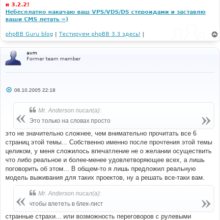
и 3.2.2!
Небесплатно накачаю ваш VPS/VDS/DS стероидами и заставлю
ваши CMS летать =)
phpBB Guru blog
|
Тестируем phpBB 3.3 здесь!
|
avm
Former team member
С
08.10.2005 22:18
о
о
б
Mr. Anderson писал(а):
щ
е
Это только на словах просто
н
и
это не значительно сложнее, чем внимательно прочитать все 6
е
страниц этой темы... Собственно именно после прочтения этой темы
целиком, у меня сложилось впечатление не о желании осуществить
что либо реальное и более-менее удовлетворяющее всех, а лишь
поговорить об этом... В общем-то я лишь предложил реальную
модель выживания для таких проектов, ну а решать все-таки вам.
Mr. Anderson писал(а):
чтобы влететь в блек-лист
странные страхи... или возможность переговоров с рулевыми