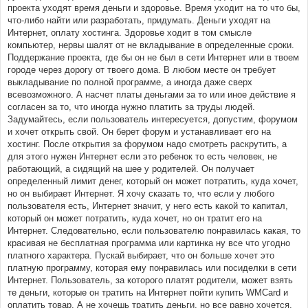
проекта уходят время деньги и здоровье. Время уходит на то что бы,
что-либо найти или разработать, придумать. Деньги уходят на
Интернет, оплату хостинга. Здоровье ходит в том смысле
компьютер, нервы шалят от не вкладывание в определенные сроки.
Поддержание проекта, где бы он не был в сети Интернет или в твоем
городе через дорогу от твоего дома. В любом месте он требует
выкладывание по полной программе, а иногда даже сверх
всевозможного. А насчет платы деньгами за то или иное действие я
согласен за то, что иногда нужно платить за труды людей.
Задумайтесь, если пользователь интересуется, допустим, форумом
и хочет открыть свой. Он берет форум и устанавливает его на
хостинг. После открытия за форумом надо смотреть раскрутить, а
для этого нужен Интернет если это ребенок то есть человек, не
работающий, а сидящий на шее у родителей. Он получает
определенный лимит денег, который он может потратить, куда хочет,
но он выбирает Интернет. Я хочу сказать то, что если у любого
пользователя есть, Интернет значит, у него есть какой то капитал,
который он может потратить, куда хочет, но он тратит его на
Интернет. Следовательно, если пользователю понравилась какая, то
красивая не бесплатная программа или картинка ну все что угодно
платного характера. Пускай выбирает, что он больше хочет это
платную программу, которая ему понравилась или посиделки в сети
Интернет. Пользователь, за которого платят родители, может взять
те деньги, которые он тратить на Интернет пойти купить WMCard и
оплатить товар. А не хочешь тратить деньги, но все равно хочется,