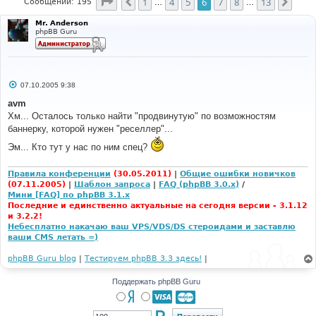
Страница
6
из
13
1
4
5
6
7
8
13
Пред.
След
Сообщений: 195
…
…
Mr. Anderson
phpBB Guru
С
07.10.2005 9:38
о
о
avm
б
Хм... Осталось только найти "продвинутую" по возможностям
щ
е
баннерку, которой нужен "реселлер"...
н
и
Эм... Кто тут у нас по ним спец?
е
Правила конференции
(30.05.2011)
|
Общие ошибки новичков
(07.11.2005)
|
Шаблон запроса
|
FAQ (phpBB 3.0.x)
/
Мини [FAQ] по phpBB 3.1.x
Последние и единственно актуальные на сегодня версии - 3.1.12
и 3.2.2!
Небесплатно накачаю ваш VPS/VDS/DS стероидами и заставлю
ваши CMS летать =)
phpBB Guru blog
|
Тестируем phpBB 3.3 здесь!
|
Поддержать phpBB Guru