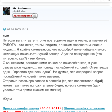
Mr. Anderson
phpBB Guru
С
09.10.2005 10:11
о
о
avm
б
Ну если вы считаете, что не претворение идеи в жизнь, а именно её
щ
е
РАБОТА - это легко, то вы, видимо, слишком хорошего мнения о
н
людях... Я крайне сомневаюсь, что по доброй воле найдется много
и
е
желающих показывать чужой баннер. А уж по принуждению (это
интересно как?) - тем более.
С баннерками, работающими на кол-во показов/кликов, я уже
связывался недавно... по поводу послаблений условий. Ответ везде
один - "правила для всех одни". Не думаю, что очередной запрос
послаблений условий что-то изменит.
Отправил позавчера запрос в admedia (то, что посоветовал
sigal
) -
может там что-то положительное будет, но есть сомнения (да и
условия там прямо скажем не мягкие).
Ждем...
Правила конференции
(30.05.2011)
|
Общие ошибки новичков