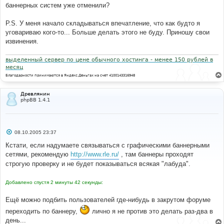
баннерных систем уже отменили?
P.S. У меня начало складываться впечатление, что как будто я
уговариваю кого-то... Больше делать этого не буду. Приношу свои
извинения.
выделенный сервер по цене обычного хостинга - менее 150 рублей в
месяц
Благодарности принимаются в Яндекс.Деньгах на счет 4100143316948
Древлянин
phpBB 1.4.1
С
08.10.2005 23:37
о
о
Кстати, если надумаете связываться с графическими баннерными
б
сетями, рекомендую
http://www.rle.ru/
, там баннеры проходят
щ
е
строгую проверку и не будет показываться всякая "лабуда".
н
и
е
Добавлено спустя 2 минуты 42 секунды:
Ещё можно подбить пользователей где-нибудь в закрутом форуме
переходить по баннеру,
лично я не против это делать раз-два в
день...