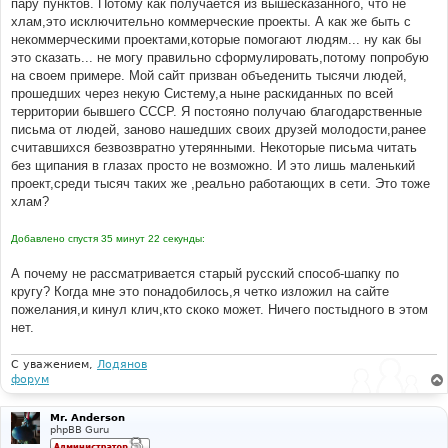
пару пунктов. Потому как получается из вышесказанного, что не
хлам,это исключительно коммерческие проекты. А как же быть с
некоммерческими проектами,которые помогают людям... ну как бы
это сказать... не могу правильно сформулировать,потому попробую
на своем примере. Мой сайт призван объеденить тысячи людей,
прошедших через некую Систему,а ныне раскиданных по всей
территории бывшего СССР. Я постояно получаю благодарственные
письма от людей, заново нашедших своих друзей молодости,ранее
считавшихся безвозвратно утерянными. Некоторые письма читать
без щипания в глазах просто не возможно. И это лишь маленький
проект,среди тысяч таких же ,реально работающих в сети. Это тоже
хлам?
Добавлено спустя 35 минут 22 секунды:
А почему не рассматривается старый русский способ-шапку по
кругу? Когда мне это понадобилось,я четко изложил на сайте
пожелания,и кинул клич,кто скоко может. Ничего постыдного в этом
нет.
С уважением,
Лодянов
форум
Mr. Anderson
phpBB Guru