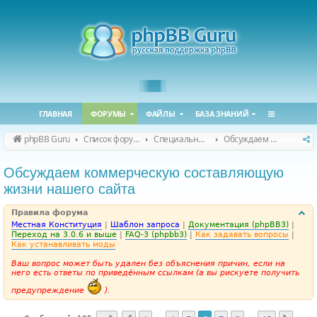
ГЛАВНАЯ
ФОРУМЫ
ФАЙЛЫ
БАЗА ЗНАНИЙ
phpBB Guru
Список форумов
Специальные форумы
Обсуждаем сайт и конференцию
Обсуждаем коммерческую составляющую
жизни нашего сайта
Правила форума
Местная Конституция
|
Шаблон запроса
|
Документация (phpBB3)
|
Переход на 3.0.6 и выше
|
FAQ-3 (phpbb3)
|
Как задавать вопросы
|
Как устанавливать моды
Ваш вопрос может быть удален без объяснения причин, если на
него есть ответы по приведённым ссылкам (а вы рискуете получить
предупреждение
).