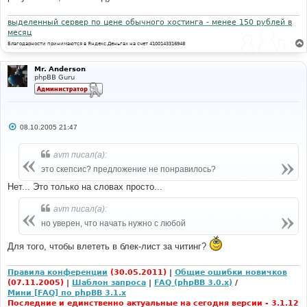
выделенный сервер по цене обычного хостинга - менее 150 рублей в
месяц
Благодарности принимаются в Яндекс.Деньгах на счет 4100143316948
Mr. Anderson
phpBB Guru
С
08.10.2005 21:47
о
о
б
avm писал(а):
щ
е
это скепсис? предложение не понравилось?
н
и
Нет... Это только на словах просто...
е
avm писал(а):
но уверен, что начать нужно с любой
Для того, чтобы влететь в блек-лист за читинг?
Правила конференции
(30.05.2011)
|
Общие ошибки новичков
(07.11.2005)
|
Шаблон запроса
|
FAQ (phpBB 3.0.x)
/
Мини [FAQ] по phpBB 3.1.x
Последние и единственно актуальные на сегодня версии - 3.1.12