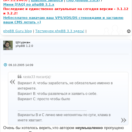
(07.11.2005)
|
Шаблон запроса
|
FAQ (phpBB 3.0.x)
/
Мини [FAQ] по phpBB 3.1.x
Последние и единственно актуальные на сегодня версии - 3.1.12
и 3.2.2!
Небесплатно накачаю ваш VPS/VDS/DS стероидами и заставлю
ваши CMS летать =)
phpBB Guru blog
|
Тестируем phpBB 3.3 здесь!
|
Штурман
phpBB 1.2.0
С
09.10.2005 14:09
о
о
б
rasta33 писал(а):
щ
е
Вариант А: чтобы заработать, не обязательно именно в
н
интернете.
и
е
Вариант В: чтобы развлечься и заявить о себе.
Вариант С: просто чтобы было
..............................................................................
Варианты B и C лично мне непонятны по сути, хлама в
инете хватает.
Очень бы хотелось верить,что автором
неумышленно
пропущено