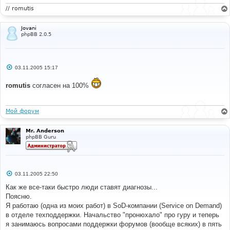
// romutis
Jovani
phpBB 2.0.5
С
03.11.2005 15:17
о
о
romutis
согласен на 100%
б
щ
е
н
и
Мой форум
е
Mr. Anderson
phpBB Guru
С
03.11.2005 22:50
о
о
Как же все-таки быстро люди ставят диагнозы...
б
Поясню.
щ
е
Я работаю (одна из моих работ) в SoD-компании (Service on Demand)
н
в отделе техподдержки. Начальство "пронюхало" про гуру и теперь
и
е
я занимаюсь вопросами поддержки форумов (вообще всяких) в пять