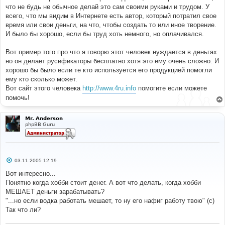
что не будь не обычное делай это сам своими руками и трудом. У
всего, что мы видим в Интернете есть автор, который потратил свое
время или свои деньги, на что, чтобы создать то или иное творение.
И было бы хорошо, если бы труд хоть немного, но оплачивался.
Вот пример того про что я говорю этот человек нуждается в деньгах
но он делает русификаторы бесплатно хотя это ему очень сложно. И
хорошо бы было если те кто используется его продукцией помогли
ему кто сколько может.
Вот сайт этого человека
http://www.4ru.info
помогите если можете
помочь!
Mr. Anderson
phpBB Guru
С
03.11.2005 12:19
о
о
Вот интересно...
б
Понятно когда хобби стоит денег. А вот что делать, когда хобби
щ
е
МЕШАЕТ деньги зарабатывать?
н
"...но если водка работать мешает, то ну его нафиг работу твою" (с)
и
е
Так что ли?