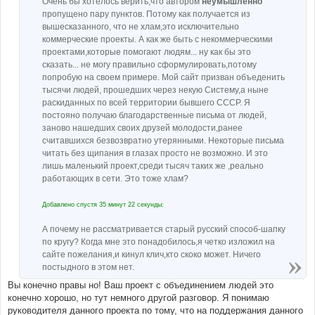
Очень бы хотелось верить,что автором
неумышленно
пропущено пару пунктов. Потому как получается из
вышесказанного, что не хлам,это исключительно
коммерческие проекты. А как же быть с некоммерческими
проектами,которые помогают людям... ну как бы это
сказать... не могу правильно сформулировать,потому
попробую на своем примере. Мой сайт призван объеденить
тысячи людей, прошедших через некую Систему,а ныне
раскиданных по всей территории бывшего СССР. Я
постояно получаю благодарственные письма от людей,
заново нашедших своих друзей молодости,ранее
считавшихся безвозвратно утерянными. Некоторые письма
читать без щипания в глазах просто не возможно. И это
лишь маленький проект,среди тысяч таких же ,реально
работающих в сети. Это тоже хлам?
Добавлено спустя 35 минут 22 секунды:
А почему не рассматривается старый русский способ-шапку
по кругу? Когда мне это понадобилось,я четко изложил на
сайте пожелания,и кинул клич,кто скоко может. Ничего
постыдного в этом нет.
Вы конечно правы но! Ваш проект с объединением людей это
конечно хорошо, но тут немного другой разговор. Я понимаю
руководителя данного проекта по тому, что на поддержания данного