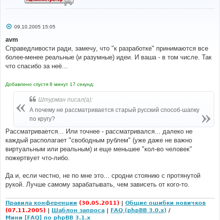
С
09.10.2005 15:05
о
о
avm
б
Справедливости ради, замечу, что "к разработке" принимаются все
щ
е
более-менее реальные (и разумные) идеи. И ваша - в том числе. Так
н
что спасибо за неё...
и
е
Добавлено спустя 8 минут 17 секунд:
Штурман писал(а):
А почему не рассматривается старый русский способ-шапку
по кругу?
Рассматривается... Или точнее - рассматривался... далеко не
каждый располагает "свободным рублем" (уже даже не важно
виртуальным или реальным) и еще меньшее "кол-во человек"
пожертвует что-либо.
Да и, если честно, не по мне это... сродни стоянию с протянутой
рукой. Лучше самому зарабатывать, чем зависеть от кого-то.
Правила конференции
(30.05.2011)
|
Общие ошибки новичков
(07.11.2005)
|
Шаблон запроса
|
FAQ (phpBB 3.0.x)
/
Мини [FAQ] по phpBB 3.1.x