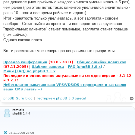
раз дешевле (моя прибыль с каждого клиента уменьшилась в 5 раз),
чем ранее (при этом поток таких клиентов увеличился значительно -
раз в 10 - почти все время рабочее съедают).
Итог - занятость только увеличилась, а вот зарплата - совсем
наоборот. Стоит выйти из проекта - и все вернется на круги своя -
"профильных клиентов" станет поменьше, зарплата станет повыше
(чем сейчас).
Однако какова плата...
Вот и расскажите мне теперь про неправильные приоритеты...
Правила конференции
(30.05.2011)
|
Общие ошибки новичков
(07.11.2005)
|
Шаблон запроса
|
FAQ (phpBB 3.0.x)
/
Мини [FAQ] по phpBB 3.1.x
Последние и единственно актуальные на сегодня версии - 3.1.12
и 3.2.2!
Небесплатно накачаю ваш VPS/VDS/DS стероидами и заставлю
ваши CMS летать =)
phpBB Guru blog
|
Тестируем phpBB 3.3 здесь!
|
romutis
phpBB 1.4.4
С
03.11.2005 23:06