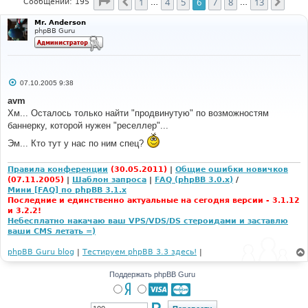
Страница
6
из
13
1
4
5
6
7
8
13
Пред.
След
Сообщений: 195
…
…
Mr. Anderson
phpBB Guru
С
07.10.2005 9:38
о
о
avm
б
Хм... Осталось только найти "продвинутую" по возможностям
щ
е
баннерку, которой нужен "реселлер"...
н
и
Эм... Кто тут у нас по ним спец?
е
Правила конференции
(30.05.2011)
|
Общие ошибки новичков
(07.11.2005)
|
Шаблон запроса
|
FAQ (phpBB 3.0.x)
/
Мини [FAQ] по phpBB 3.1.x
Последние и единственно актуальные на сегодня версии - 3.1.12
и 3.2.2!
Небесплатно накачаю ваш VPS/VDS/DS стероидами и заставлю
ваши CMS летать =)
phpBB Guru blog
|
Тестируем phpBB 3.3 здесь!
|
Поддержать phpBB Guru