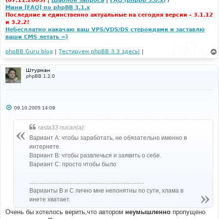
(07.11.2005)
|
Шаблон запроса
|
FAQ (phpBB 3.0.x)
/
Мини [FAQ] по phpBB 3.1.x
Последние и единственно актуальные на сегодня версии - 3.1.12
и 3.2.2!
Небесплатно накачаю ваш VPS/VDS/DS стероидами и заставлю
ваши CMS летать =)
phpBB Guru blog
|
Тестируем phpBB 3.3 здесь!
|
Штурман
phpBB 1.2.0
С
09.10.2005 14:09
о
о
б
rasta33 писал(а):
щ
е
Вариант А: чтобы заработать, не обязательно именно в
н
интернете.
и
е
Вариант В: чтобы развлечься и заявить о себе.
Вариант С: просто чтобы было
..............................................................................
Варианты B и C лично мне непонятны по сути, хлама в
инете хватает.
Очень бы хотелось верить,что автором
неумышленно
пропущено