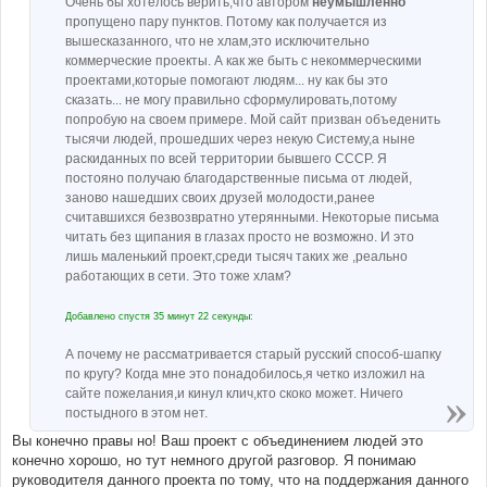
Очень бы хотелось верить,что автором
неумышленно
пропущено пару пунктов. Потому как получается из
вышесказанного, что не хлам,это исключительно
коммерческие проекты. А как же быть с некоммерческими
проектами,которые помогают людям... ну как бы это
сказать... не могу правильно сформулировать,потому
попробую на своем примере. Мой сайт призван объеденить
тысячи людей, прошедших через некую Систему,а ныне
раскиданных по всей территории бывшего СССР. Я
постояно получаю благодарственные письма от людей,
заново нашедших своих друзей молодости,ранее
считавшихся безвозвратно утерянными. Некоторые письма
читать без щипания в глазах просто не возможно. И это
лишь маленький проект,среди тысяч таких же ,реально
работающих в сети. Это тоже хлам?
Добавлено спустя 35 минут 22 секунды:
А почему не рассматривается старый русский способ-шапку
по кругу? Когда мне это понадобилось,я четко изложил на
сайте пожелания,и кинул клич,кто скоко может. Ничего
постыдного в этом нет.
Вы конечно правы но! Ваш проект с объединением людей это
конечно хорошо, но тут немного другой разговор. Я понимаю
руководителя данного проекта по тому, что на поддержания данного