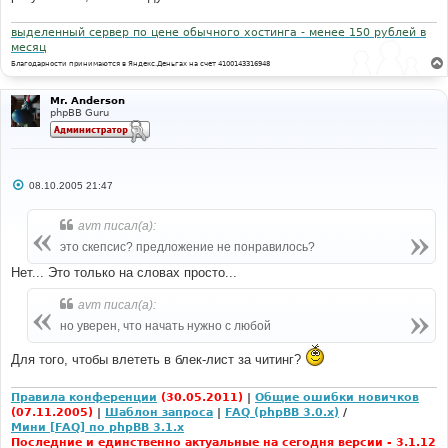
выделенный сервер по цене обычного хостинга - менее 150 рублей в
месяц
Благодарности принимаются в Яндекс.Деньгах на счет 4100143316948
Mr. Anderson
phpBB Guru
С
08.10.2005 21:47
о
о
б
avm писал(а):
щ
е
это скепсис? предложение не понравилось?
н
и
Нет... Это только на словах просто...
е
avm писал(а):
но уверен, что начать нужно с любой
Для того, чтобы влететь в блек-лист за читинг?
Правила конференции
(30.05.2011)
|
Общие ошибки новичков
(07.11.2005)
|
Шаблон запроса
|
FAQ (phpBB 3.0.x)
/
Мини [FAQ] по phpBB 3.1.x
Последние и единственно актуальные на сегодня версии - 3.1.12