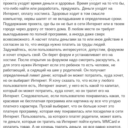
проекта уходят время деньги и здоровье. Время уходит на то что бы,
что-либо найти или разработать, придумать. Деньги уходят на
Интернет, оплату хостинга. Здоровье ходит в том смысле
компьютер, нервы шалят от не вкладывание в определенные сроки.
Поддержание проекта, где бы он не был в сети Интернет или в твоем
городе через дорогу от твоего дома. В любом месте он требует
выкладывание по полной программе, а иногда даже сверх
всевозможного. А насчет платы деньгами за то или иное действие я
согласен за то, что иногда нужно платить за труды людей.
Задумайтесь, если пользователь интересуется, допустим, форумом
и хочет открыть свой. Он берет форум и устанавливает его на
хостинг. После открытия за форумом надо смотреть раскрутить, а
для этого нужен Интернет если это ребенок то есть человек, не
работающий, а сидящий на шее у родителей. Он получает
определенный лимит денег, который он может потратить, куда хочет,
но он выбирает Интернет. Я хочу сказать то, что если у любого
пользователя есть, Интернет значит, у него есть какой то капитал,
который он может потратить, куда хочет, но он тратит его на
Интернет. Следовательно, если пользователю понравилась какая, то
красивая не бесплатная программа или картинка ну все что угодно
платного характера. Пускай выбирает, что он больше хочет это
платную программу, которая ему понравилась или посиделки в сети
Интернет. Пользователь, за которого платят родители, может взять
те деньги, которые он тратить на Интернет пойти купить WMCard и
оплатить товар. А не хочешь тратить деньги, но все равно хочется,