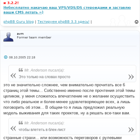
и 3.2.2!
Небесплатно накачаю ваш VPS/VDS/DS стероидами и заставлю
ваши CMS летать =)
phpBB Guru blog
|
Тестируем phpBB 3.3 здесь!
|
avm
Former team member
С
08.10.2005 22:18
о
о
б
Mr. Anderson писал(а):
щ
е
Это только на словах просто
н
и
это не значительно сложнее, чем внимательно прочитать все 6
е
страниц этой темы... Собственно именно после прочтения этой темы
целиком, у меня сложилось впечатление не о желании осуществить
что либо реальное и более-менее удовлетворяющее всех, а лишь
поговорить об этом... В общем-то я лишь предложил реальную
модель выживания для таких проектов, ну а решать все-таки вам.
Mr. Anderson писал(а):
чтобы влететь в блек-лист
странные страхи... или возможность переговоров с рулевыми