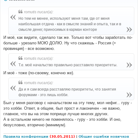
о
о
б
romutis писал(а):
щ
е
Но тем не менее, используют меня там, где от меня
н
наибольшая отдача - как в смысле знаний и опыта, так и в
и
е
смысле денег, приносимых в карман конторе
И моё, как видите, сделало так же. Только вот чтобы заработать по-
больше - урезало МОЮ ДОЛЮ. Ну что скажешь - Россия (+
провинция) - все возможно.
romutis писал(а):
Т.е. моё начальство правильно расставило приоритеты.
И моё - тоже (по-своему, конечно же).
romutis писал(а):
Да и я сам всегда расставляю приоритеты, что занятия
форумами - это лишь хобби.
Был у меня разговор с начальством на эту тему, мол нефиг... гуру -
это хобби. Ответ, в общем, был прост и лаконичен - не важно,
главное, что вы на этом поприще лучше многих других.
А в остальном ничего не поменялось - гуру - это хобби. И оно,
безусловно, вторично (минимум).
Правила конференции
(30.05.2011)
|
Общие ошибки новичков