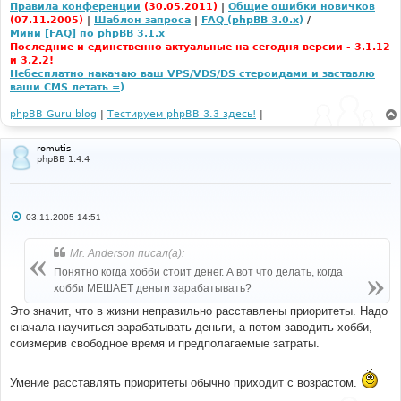
Правила конференции
(30.05.2011)
|
Общие ошибки новичков
(07.11.2005)
|
Шаблон запроса
|
FAQ (phpBB 3.0.x)
/
Мини [FAQ] по phpBB 3.1.x
Последние и единственно актуальные на сегодня версии - 3.1.12
и 3.2.2!
Небесплатно накачаю ваш VPS/VDS/DS стероидами и заставлю
ваши CMS летать =)
phpBB Guru blog
|
Тестируем phpBB 3.3 здесь!
|
romutis
phpBB 1.4.4
С
03.11.2005 14:51
о
о
б
Mr. Anderson писал(а):
щ
е
Понятно когда хобби стоит денег. А вот что делать, когда
н
хобби МЕШАЕТ деньги зарабатывать?
и
е
Это значит, что в жизни неправильно расставлены приоритеты. Надо
сначала научиться зарабатывать деньги, а потом заводить хобби,
соизмерив свободное время и предполагаемые затраты.
Умение расставлять приоритеты обычно приходит с возрастом.