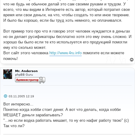
что не будь не обычное делай это сам своими руками и трудом. У
всего, что мы видим в Интернете есть автор, который потратил свое
время или свои деньги, на что, чтобы создать то или иное творение.
И было бы хорошо, если бы труд хоть немного, но оплачивался.
Вот пример того про что я говорю этот человек нуждается в деньгах
но он делает русификаторы бесплатно хотя это ему очень сложно. И
хорошо бы было если те кто используется его продукцией помогли
ему кто сколько может.
Вот сайт этого человека
http://www.4ru.info
помогите если можете
помочь!
Mr. Anderson
phpBB Guru
С
03.11.2005 12:19
о
о
Вот интересно...
б
Понятно когда хобби стоит денег. А вот что делать, когда хобби
щ
е
МЕШАЕТ деньги зарабатывать?
н
"...но если водка работать мешает, то ну его нафиг работу твою" (с)
и
е
Так что ли?