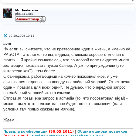
Mr. Anderson
phpBB Guru
С
09.10.2005 10:11
о
о
avm
б
Ну если вы считаете, что не претворение идеи в жизнь, а именно её
щ
е
РАБОТА - это легко, то вы, видимо, слишком хорошего мнения о
н
людях... Я крайне сомневаюсь, что по доброй воле найдется много
и
е
желающих показывать чужой баннер. А уж по принуждению (это
интересно как?) - тем более.
С баннерками, работающими на кол-во показов/кликов, я уже
связывался недавно... по поводу послаблений условий. Ответ везде
один - "правила для всех одни". Не думаю, что очередной запрос
послаблений условий что-то изменит.
Отправил позавчера запрос в admedia (то, что посоветовал
sigal
) -
может там что-то положительное будет, но есть сомнения (да и
условия там прямо скажем не мягкие).
Ждем...
Правила конференции
(30.05.2011)
|
Общие ошибки новичков