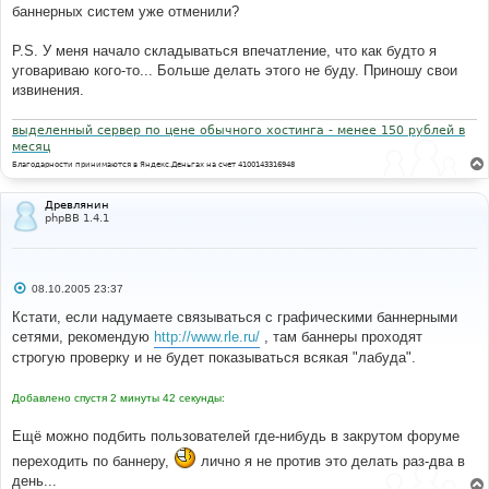
баннерных систем уже отменили?
P.S. У меня начало складываться впечатление, что как будто я
уговариваю кого-то... Больше делать этого не буду. Приношу свои
извинения.
выделенный сервер по цене обычного хостинга - менее 150 рублей в
месяц
Благодарности принимаются в Яндекс.Деньгах на счет 4100143316948
Древлянин
phpBB 1.4.1
С
08.10.2005 23:37
о
о
Кстати, если надумаете связываться с графическими баннерными
б
сетями, рекомендую
http://www.rle.ru/
, там баннеры проходят
щ
е
строгую проверку и не будет показываться всякая "лабуда".
н
и
е
Добавлено спустя 2 минуты 42 секунды:
Ещё можно подбить пользователей где-нибудь в закрутом форуме
переходить по баннеру,
лично я не против это делать раз-два в
день...