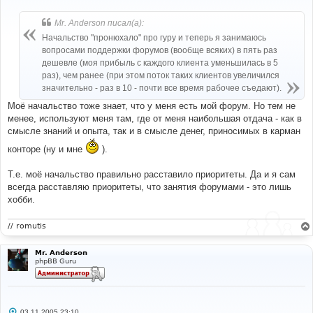
о
о
б
Mr. Anderson писал(а):
щ
е
Начальство "пронюхало" про гуру и теперь я занимаюсь
н
вопросами поддержки форумов (вообще всяких) в пять раз
и
е
дешевле (моя прибыль с каждого клиента уменьшилась в 5
раз), чем ранее (при этом поток таких клиентов увеличился
значительно - раз в 10 - почти все время рабочее съедают).
Моё начальство тоже знает, что у меня есть мой форум. Но тем не
менее, используют меня там, где от меня наибольшая отдача - как в
смысле знаний и опыта, так и в смысле денег, приносимых в карман
конторе (ну и мне
).
Т.е. моё начальство правильно расставило приоритеты. Да и я сам
всегда расставляю приоритеты, что занятия форумами - это лишь
хобби.
// romutis
Mr. Anderson
phpBB Guru
С
03.11.2005 23:10