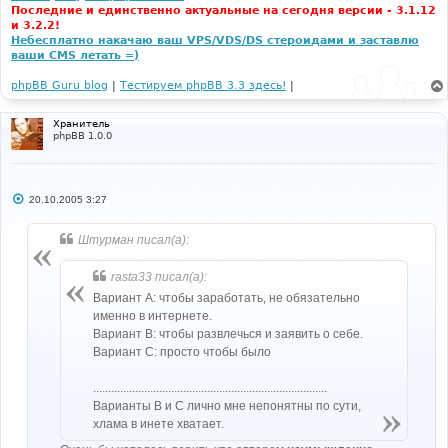
Последние и единственно актуальные на сегодня версии - 3.1.12
и 3.2.2!
Небесплатно накачаю ваш VPS/VDS/DS стероидами и заставлю
ваши CMS летать =)
phpBB Guru blog
|
Тестируем phpBB 3.3 здесь!
|
Хранитель
phpBB 1.0.0
С
20.10.2005 3:27
о
о
б
Штурман писал(а):
щ
е
н
rasta33 писал(а):
и
е
Вариант А: чтобы заработать, не обязательно
именно в интернете.
Вариант В: чтобы развлечься и заявить о себе.
Вариант С: просто чтобы было
..............................................................................
Варианты B и C лично мне непонятны по сути,
хлама в инете хватает.