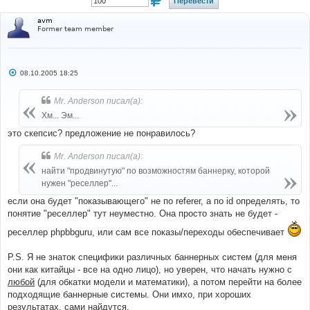
avm
Former team member
С
08.10.2005 18:25
о
о
б
Mr. Anderson писал(а):
щ
е
Хм... Эм...
н
и
это скепсис? предложение не понравилось?
е
Mr. Anderson писал(а):
найти "продвинутую" по возможностям баннерку, которой
нужен "реселлер"...
если она будет "показывающего" не по referer, а по id определять, то
понятие "реселлер" тут неуместно. Она просто знать не будет -
реселлер phpbbguru, или сам все показы/переходы обеспечивает
P.S. Я не знаток специфики различных баннерных систем (для меня
они как китайцы - все на одно лицо), но уверен, что начать нужно с
любой
(для обкатки модели и математики), а потом перейти на более
подходящие баннерные системы. Они имхо, при хороших
результатах, сами найдутся.