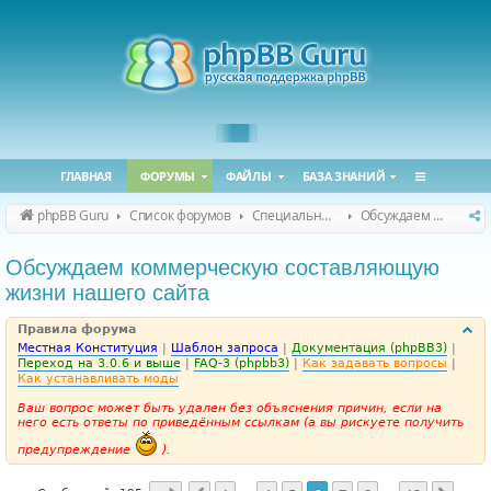
ГЛАВНАЯ
ФОРУМЫ
ФАЙЛЫ
БАЗА ЗНАНИЙ
phpBB Guru
Список форумов
Специальные форумы
Обсуждаем сайт и конференцию
Обсуждаем коммерческую составляющую
жизни нашего сайта
Правила форума
Местная Конституция
|
Шаблон запроса
|
Документация (phpBB3)
|
Переход на 3.0.6 и выше
|
FAQ-3 (phpbb3)
|
Как задавать вопросы
|
Как устанавливать моды
Ваш вопрос может быть удален без объяснения причин, если на
него есть ответы по приведённым ссылкам (а вы рискуете получить
предупреждение
).