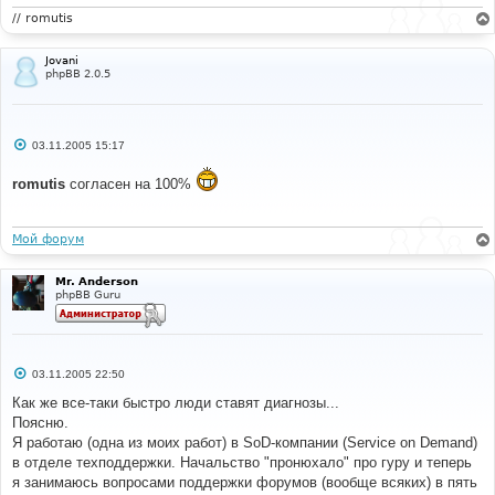
// romutis
Jovani
phpBB 2.0.5
С
03.11.2005 15:17
о
о
romutis
согласен на 100%
б
щ
е
н
и
Мой форум
е
Mr. Anderson
phpBB Guru
С
03.11.2005 22:50
о
о
Как же все-таки быстро люди ставят диагнозы...
б
Поясню.
щ
е
Я работаю (одна из моих работ) в SoD-компании (Service on Demand)
н
в отделе техподдержки. Начальство "пронюхало" про гуру и теперь
и
е
я занимаюсь вопросами поддержки форумов (вообще всяких) в пять