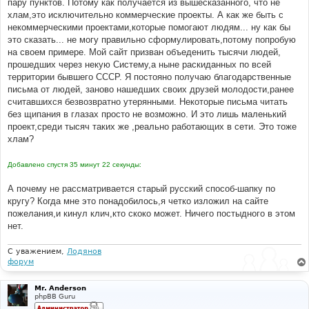
пару пунктов. Потому как получается из вышесказанного, что не
хлам,это исключительно коммерческие проекты. А как же быть с
некоммерческими проектами,которые помогают людям... ну как бы
это сказать... не могу правильно сформулировать,потому попробую
на своем примере. Мой сайт призван объеденить тысячи людей,
прошедших через некую Систему,а ныне раскиданных по всей
территории бывшего СССР. Я постояно получаю благодарственные
письма от людей, заново нашедших своих друзей молодости,ранее
считавшихся безвозвратно утерянными. Некоторые письма читать
без щипания в глазах просто не возможно. И это лишь маленький
проект,среди тысяч таких же ,реально работающих в сети. Это тоже
хлам?
Добавлено спустя 35 минут 22 секунды:
А почему не рассматривается старый русский способ-шапку по
кругу? Когда мне это понадобилось,я четко изложил на сайте
пожелания,и кинул клич,кто скоко может. Ничего постыдного в этом
нет.
С уважением,
Лодянов
форум
Mr. Anderson
phpBB Guru