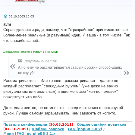
С
09.10.2005 15:05
о
о
avm
б
Справедливости ради, замечу, что "к разработке" принимаются все
щ
е
более-менее реальные (и разумные) идеи. И ваша - в том числе. Так
н
что спасибо за неё...
и
е
Добавлено спустя 8 минут 17 секунд:
Штурман писал(а):
А почему не рассматривается старый русский способ-шапку
по кругу?
Рассматривается... Или точнее - рассматривался... далеко не
каждый располагает "свободным рублем" (уже даже не важно
виртуальным или реальным) и еще меньшее "кол-во человек"
пожертвует что-либо.
Да и, если честно, не по мне это... сродни стоянию с протянутой
рукой. Лучше самому зарабатывать, чем зависеть от кого-то.
Правила конференции
(30.05.2011)
|
Общие ошибки новичков
(07.11.2005)
|
Шаблон запроса
|
FAQ (phpBB 3.0.x)
/
Мини [FAQ] по phpBB 3.1.x