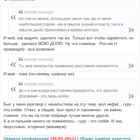
о
о
б
romutis писал(а):
щ
е
Но тем не менее, используют меня там, где от меня
н
наибольшая отдача - как в смысле знаний и опыта, так и в
и
е
смысле денег, приносимых в карман конторе
И моё, как видите, сделало так же. Только вот чтобы заработать по-
больше - урезало МОЮ ДОЛЮ. Ну что скажешь - Россия (+
провинция) - все возможно.
romutis писал(а):
Т.е. моё начальство правильно расставило приоритеты.
И моё - тоже (по-своему, конечно же).
romutis писал(а):
Да и я сам всегда расставляю приоритеты, что занятия
форумами - это лишь хобби.
Был у меня разговор с начальством на эту тему, мол нефиг... гуру -
это хобби. Ответ, в общем, был прост и лаконичен - не важно,
главное, что вы на этом поприще лучше многих других.
А в остальном ничего не поменялось - гуру - это хобби. И оно,
безусловно, вторично (минимум).
Правила конференции
(30.05.2011)
|
Общие ошибки новичков