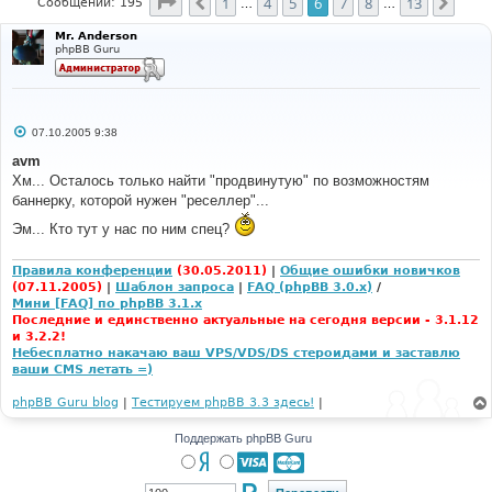
Страница
6
из
13
1
4
5
6
7
8
13
Пред.
След
Сообщений: 195
…
…
Mr. Anderson
phpBB Guru
С
07.10.2005 9:38
о
о
avm
б
Хм... Осталось только найти "продвинутую" по возможностям
щ
е
баннерку, которой нужен "реселлер"...
н
и
Эм... Кто тут у нас по ним спец?
е
Правила конференции
(30.05.2011)
|
Общие ошибки новичков
(07.11.2005)
|
Шаблон запроса
|
FAQ (phpBB 3.0.x)
/
Мини [FAQ] по phpBB 3.1.x
Последние и единственно актуальные на сегодня версии - 3.1.12
и 3.2.2!
Небесплатно накачаю ваш VPS/VDS/DS стероидами и заставлю
ваши CMS летать =)
phpBB Guru blog
|
Тестируем phpBB 3.3 здесь!
|
Поддержать phpBB Guru