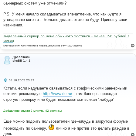
баннерных систем уже отменили?
P.S. У меня начало складываться впечатление, что как будто я
уговариваю кого-то... Больше делать этого не буду. Приношу свои
извинения.
выделенный сервер по цене обычного хостинга - менее 150 рублей в
месяц
Благодарности принимаются в Яндекс.Деньгах на счет 4100143316948
Древлянин
phpBB 1.4.1
С
08.10.2005 23:37
о
о
Кстати, если надумаете связываться с графическими баннерными
б
сетями, рекомендую
http://www.rle.ru/
, там баннеры проходят
щ
е
строгую проверку и не будет показываться всякая "лабуда".
н
и
е
Добавлено спустя 2 минуты 42 секунды:
Ещё можно подбить пользователей где-нибудь в закрутом форуме
переходить по баннеру,
лично я не против это делать раз-два в
день...