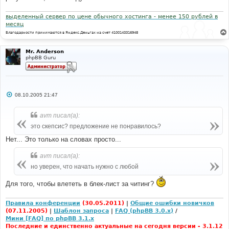
выделенный сервер по цене обычного хостинга - менее 150 рублей в
месяц
Благодарности принимаются в Яндекс.Деньгах на счет 4100143316948
Mr. Anderson
phpBB Guru
С
08.10.2005 21:47
о
о
б
avm писал(а):
щ
е
это скепсис? предложение не понравилось?
н
и
Нет... Это только на словах просто...
е
avm писал(а):
но уверен, что начать нужно с любой
Для того, чтобы влететь в блек-лист за читинг?
Правила конференции
(30.05.2011)
|
Общие ошибки новичков
(07.11.2005)
|
Шаблон запроса
|
FAQ (phpBB 3.0.x)
/
Мини [FAQ] по phpBB 3.1.x
Последние и единственно актуальные на сегодня версии - 3.1.12