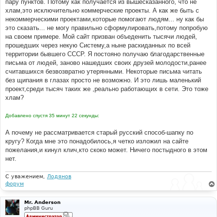
пару пунктов. Потому как получается из вышесказанного, что не
хлам,это исключительно коммерческие проекты. А как же быть с
некоммерческими проектами,которые помогают людям... ну как бы
это сказать... не могу правильно сформулировать,потому попробую
на своем примере. Мой сайт призван объеденить тысячи людей,
прошедших через некую Систему,а ныне раскиданных по всей
территории бывшего СССР. Я постояно получаю благодарственные
письма от людей, заново нашедших своих друзей молодости,ранее
считавшихся безвозвратно утерянными. Некоторые письма читать
без щипания в глазах просто не возможно. И это лишь маленький
проект,среди тысяч таких же ,реально работающих в сети. Это тоже
хлам?
Добавлено спустя 35 минут 22 секунды:
А почему не рассматривается старый русский способ-шапку по
кругу? Когда мне это понадобилось,я четко изложил на сайте
пожелания,и кинул клич,кто скоко может. Ничего постыдного в этом
нет.
С уважением,
Лодянов
форум
Mr. Anderson
phpBB Guru