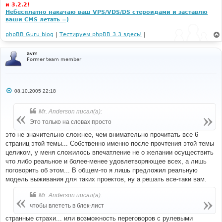
и 3.2.2!
Небесплатно накачаю ваш VPS/VDS/DS стероидами и заставлю
ваши CMS летать =)
phpBB Guru blog
|
Тестируем phpBB 3.3 здесь!
|
avm
Former team member
С
08.10.2005 22:18
о
о
б
Mr. Anderson писал(а):
щ
е
Это только на словах просто
н
и
это не значительно сложнее, чем внимательно прочитать все 6
е
страниц этой темы... Собственно именно после прочтения этой темы
целиком, у меня сложилось впечатление не о желании осуществить
что либо реальное и более-менее удовлетворяющее всех, а лишь
поговорить об этом... В общем-то я лишь предложил реальную
модель выживания для таких проектов, ну а решать все-таки вам.
Mr. Anderson писал(а):
чтобы влететь в блек-лист
странные страхи... или возможность переговоров с рулевыми