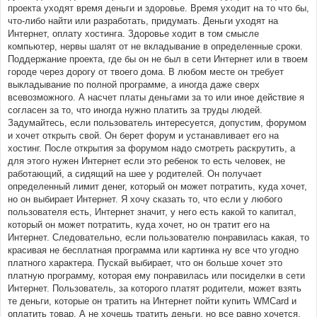
проекта уходят время деньги и здоровье. Время уходит на то что бы,
что-либо найти или разработать, придумать. Деньги уходят на
Интернет, оплату хостинга. Здоровье ходит в том смысле
компьютер, нервы шалят от не вкладывание в определенные сроки.
Поддержание проекта, где бы он не был в сети Интернет или в твоем
городе через дорогу от твоего дома. В любом месте он требует
выкладывание по полной программе, а иногда даже сверх
всевозможного. А насчет платы деньгами за то или иное действие я
согласен за то, что иногда нужно платить за труды людей.
Задумайтесь, если пользователь интересуется, допустим, форумом
и хочет открыть свой. Он берет форум и устанавливает его на
хостинг. После открытия за форумом надо смотреть раскрутить, а
для этого нужен Интернет если это ребенок то есть человек, не
работающий, а сидящий на шее у родителей. Он получает
определенный лимит денег, который он может потратить, куда хочет,
но он выбирает Интернет. Я хочу сказать то, что если у любого
пользователя есть, Интернет значит, у него есть какой то капитал,
который он может потратить, куда хочет, но он тратит его на
Интернет. Следовательно, если пользователю понравилась какая, то
красивая не бесплатная программа или картинка ну все что угодно
платного характера. Пускай выбирает, что он больше хочет это
платную программу, которая ему понравилась или посиделки в сети
Интернет. Пользователь, за которого платят родители, может взять
те деньги, которые он тратить на Интернет пойти купить WMCard и
оплатить товар. А не хочешь тратить деньги, но все равно хочется,