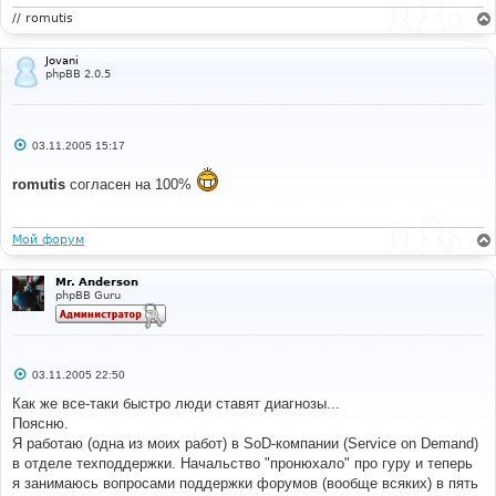
// romutis
Jovani
phpBB 2.0.5
С
03.11.2005 15:17
о
о
romutis
согласен на 100%
б
щ
е
н
и
Мой форум
е
Mr. Anderson
phpBB Guru
С
03.11.2005 22:50
о
о
Как же все-таки быстро люди ставят диагнозы...
б
Поясню.
щ
е
Я работаю (одна из моих работ) в SoD-компании (Service on Demand)
н
в отделе техподдержки. Начальство "пронюхало" про гуру и теперь
и
е
я занимаюсь вопросами поддержки форумов (вообще всяких) в пять