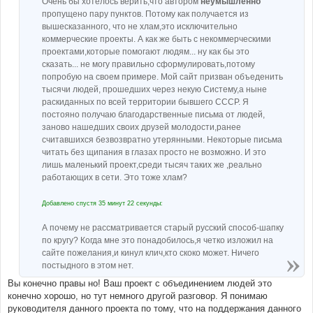
Очень бы хотелось верить,что автором
неумышленно
пропущено пару пунктов. Потому как получается из
вышесказанного, что не хлам,это исключительно
коммерческие проекты. А как же быть с некоммерческими
проектами,которые помогают людям... ну как бы это
сказать... не могу правильно сформулировать,потому
попробую на своем примере. Мой сайт призван объеденить
тысячи людей, прошедших через некую Систему,а ныне
раскиданных по всей территории бывшего СССР. Я
постояно получаю благодарственные письма от людей,
заново нашедших своих друзей молодости,ранее
считавшихся безвозвратно утерянными. Некоторые письма
читать без щипания в глазах просто не возможно. И это
лишь маленький проект,среди тысяч таких же ,реально
работающих в сети. Это тоже хлам?
Добавлено спустя 35 минут 22 секунды:
А почему не рассматривается старый русский способ-шапку
по кругу? Когда мне это понадобилось,я четко изложил на
сайте пожелания,и кинул клич,кто скоко может. Ничего
постыдного в этом нет.
Вы конечно правы но! Ваш проект с объединением людей это
конечно хорошо, но тут немного другой разговор. Я понимаю
руководителя данного проекта по тому, что на поддержания данного