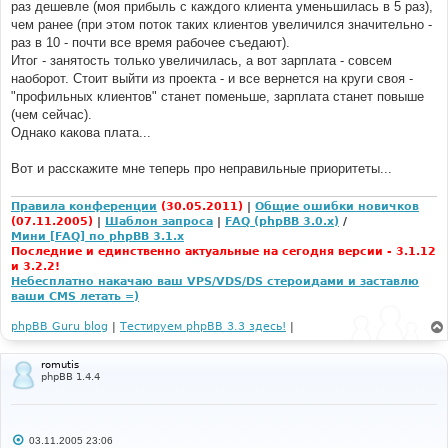
раз дешевле (моя прибыль с каждого клиента уменьшилась в 5 раз),
чем ранее (при этом поток таких клиентов увеличился значительно -
раз в 10 - почти все время рабочее съедают).
Итог - занятость только увеличилась, а вот зарплата - совсем
наоборот. Стоит выйти из проекта - и все вернется на круги своя -
"профильных клиентов" станет поменьше, зарплата станет повыше
(чем сейчас).
Однако какова плата...
Вот и расскажите мне теперь про неправильные приоритеты...
Правила конференции
(30.05.2011)
|
Общие ошибки новичков
(07.11.2005)
|
Шаблон запроса
|
FAQ (phpBB 3.0.x)
/
Мини [FAQ] по phpBB 3.1.x
Последние и единственно актуальные на сегодня версии - 3.1.12
и 3.2.2!
Небесплатно накачаю ваш VPS/VDS/DS стероидами и заставлю
ваши CMS летать =)
phpBB Guru blog
|
Тестируем phpBB 3.3 здесь!
|
romutis
phpBB 1.4.4
С
03.11.2005 23:06