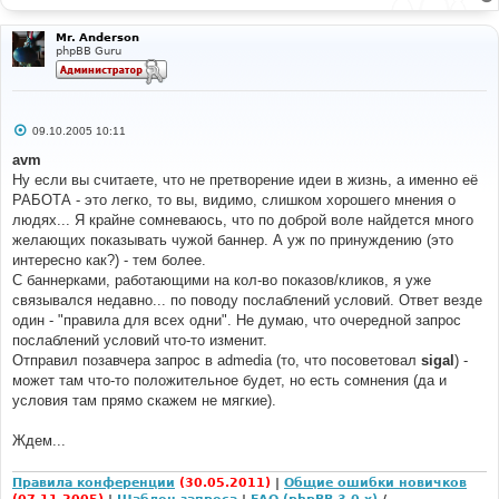
Mr. Anderson
phpBB Guru
С
09.10.2005 10:11
о
о
avm
б
Ну если вы считаете, что не претворение идеи в жизнь, а именно её
щ
е
РАБОТА - это легко, то вы, видимо, слишком хорошего мнения о
н
людях... Я крайне сомневаюсь, что по доброй воле найдется много
и
е
желающих показывать чужой баннер. А уж по принуждению (это
интересно как?) - тем более.
С баннерками, работающими на кол-во показов/кликов, я уже
связывался недавно... по поводу послаблений условий. Ответ везде
один - "правила для всех одни". Не думаю, что очередной запрос
послаблений условий что-то изменит.
Отправил позавчера запрос в admedia (то, что посоветовал
sigal
) -
может там что-то положительное будет, но есть сомнения (да и
условия там прямо скажем не мягкие).
Ждем...
Правила конференции
(30.05.2011)
|
Общие ошибки новичков