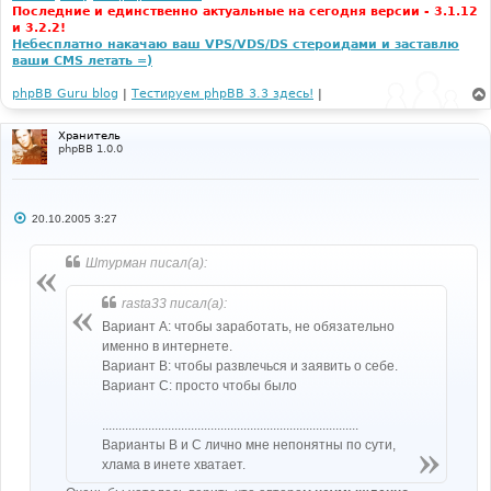
Последние и единственно актуальные на сегодня версии - 3.1.12
и 3.2.2!
Небесплатно накачаю ваш VPS/VDS/DS стероидами и заставлю
ваши CMS летать =)
phpBB Guru blog
|
Тестируем phpBB 3.3 здесь!
|
Хранитель
phpBB 1.0.0
С
20.10.2005 3:27
о
о
б
Штурман писал(а):
щ
е
н
rasta33 писал(а):
и
е
Вариант А: чтобы заработать, не обязательно
именно в интернете.
Вариант В: чтобы развлечься и заявить о себе.
Вариант С: просто чтобы было
..............................................................................
Варианты B и C лично мне непонятны по сути,
хлама в инете хватает.