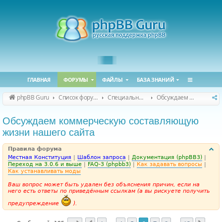
ГЛАВНАЯ
ФОРУМЫ
ФАЙЛЫ
БАЗА ЗНАНИЙ
phpBB Guru
Список форумов
Специальные форумы
Обсуждаем сайт и конференцию
Обсуждаем коммерческую составляющую
жизни нашего сайта
Правила форума
Местная Конституция
|
Шаблон запроса
|
Документация (phpBB3)
|
Переход на 3.0.6 и выше
|
FAQ-3 (phpbb3)
|
Как задавать вопросы
|
Как устанавливать моды
Ваш вопрос может быть удален без объяснения причин, если на
него есть ответы по приведённым ссылкам (а вы рискуете получить
предупреждение
).