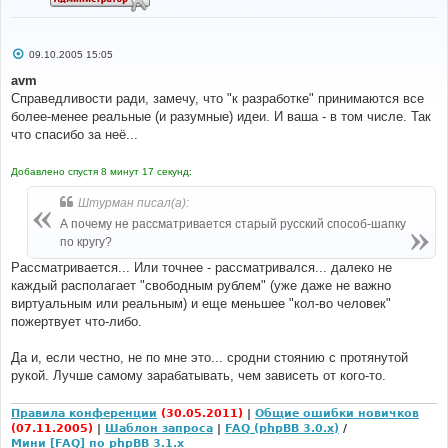
С
09.10.2005 15:05
о
о
avm
б
Справедливости ради, замечу, что "к разработке" принимаются все
щ
е
более-менее реальные (и разумные) идеи. И ваша - в том числе. Так
н
что спасибо за неё...
и
е
Добавлено спустя 8 минут 17 секунд:
Штурман писал(а):
А почему не рассматривается старый русский способ-шапку
по кругу?
Рассматривается... Или точнее - рассматривался... далеко не
каждый располагает "свободным рублем" (уже даже не важно
виртуальным или реальным) и еще меньшее "кол-во человек"
пожертвует что-либо.
Да и, если честно, не по мне это... сродни стоянию с протянутой
рукой. Лучше самому зарабатывать, чем зависеть от кого-то.
Правила конференции
(30.05.2011)
|
Общие ошибки новичков
(07.11.2005)
|
Шаблон запроса
|
FAQ (phpBB 3.0.x)
/
Мини [FAQ] по phpBB 3.1.x