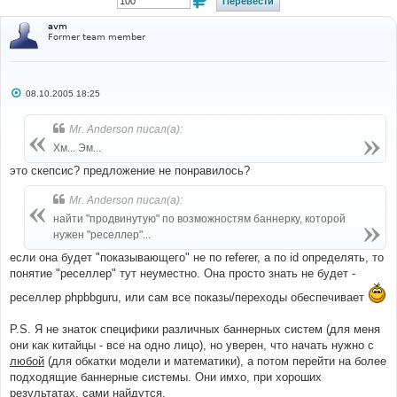
avm
Former team member
С
08.10.2005 18:25
о
о
б
Mr. Anderson писал(а):
щ
е
Хм... Эм...
н
и
это скепсис? предложение не понравилось?
е
Mr. Anderson писал(а):
найти "продвинутую" по возможностям баннерку, которой
нужен "реселлер"...
если она будет "показывающего" не по referer, а по id определять, то
понятие "реселлер" тут неуместно. Она просто знать не будет -
реселлер phpbbguru, или сам все показы/переходы обеспечивает
P.S. Я не знаток специфики различных баннерных систем (для меня
они как китайцы - все на одно лицо), но уверен, что начать нужно с
любой
(для обкатки модели и математики), а потом перейти на более
подходящие баннерные системы. Они имхо, при хороших
результатах, сами найдутся.