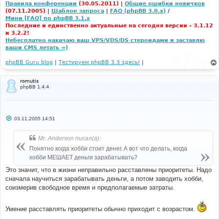
Правила конференции
(30.05.2011)
|
Общие ошибки новичков
(07.11.2005)
|
Шаблон запроса
|
FAQ (phpBB 3.0.x)
/
Мини [FAQ] по phpBB 3.1.x
Последние и единственно актуальные на сегодня версии - 3.1.12
и 3.2.2!
Небесплатно накачаю ваш VPS/VDS/DS стероидами и заставлю
ваши CMS летать =)
phpBB Guru blog
|
Тестируем phpBB 3.3 здесь!
|
romutis
phpBB 1.4.4
С
03.11.2005 14:51
о
о
б
Mr. Anderson писал(а):
щ
е
Понятно когда хобби стоит денег. А вот что делать, когда
н
хобби МЕШАЕТ деньги зарабатывать?
и
е
Это значит, что в жизни неправильно расставлены приоритеты. Надо
сначала научиться зарабатывать деньги, а потом заводить хобби,
соизмерив свободное время и предполагаемые затраты.
Умение расставлять приоритеты обычно приходит с возрастом.