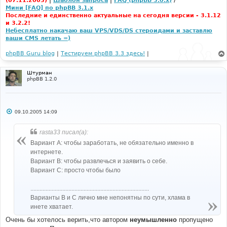
(07.11.2005)
|
Шаблон запроса
|
FAQ (phpBB 3.0.x)
/
Мини [FAQ] по phpBB 3.1.x
Последние и единственно актуальные на сегодня версии - 3.1.12
и 3.2.2!
Небесплатно накачаю ваш VPS/VDS/DS стероидами и заставлю
ваши CMS летать =)
phpBB Guru blog
|
Тестируем phpBB 3.3 здесь!
|
Штурман
phpBB 1.2.0
С
09.10.2005 14:09
о
о
б
rasta33 писал(а):
щ
е
Вариант А: чтобы заработать, не обязательно именно в
н
интернете.
и
е
Вариант В: чтобы развлечься и заявить о себе.
Вариант С: просто чтобы было
..............................................................................
Варианты B и C лично мне непонятны по сути, хлама в
инете хватает.
Очень бы хотелось верить,что автором
неумышленно
пропущено