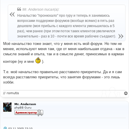
о
о
б
Mr. Anderson писал(а):
щ
е
Начальство "пронюхало" про гуру и теперь я занимаюсь
н
вопросами поддержки форумов (вообще всяких) в пять раз
и
е
дешевле (моя прибыль с каждого клиента уменьшилась в 5
раз), чем ранее (при этом поток таких клиентов увеличился
значительно - раз в 10 - почти все время рабочее съедают).
Моё начальство тоже знает, что у меня есть мой форум. Но тем не
менее, используют меня там, где от меня наибольшая отдача - как в
смысле знаний и опыта, так и в смысле денег, приносимых в карман
конторе (ну и мне
).
Т.е. моё начальство правильно расставило приоритеты. Да и я сам
всегда расставляю приоритеты, что занятия форумами - это лишь
хобби.
// romutis
Mr. Anderson
phpBB Guru
С
03.11.2005 23:10