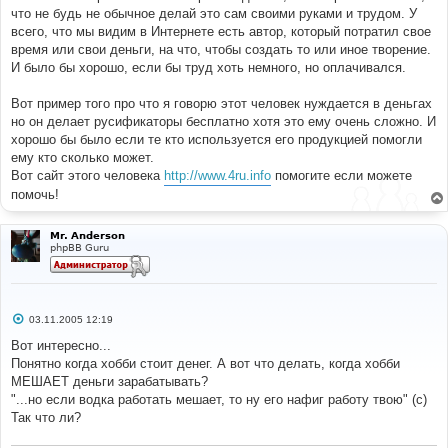
что не будь не обычное делай это сам своими руками и трудом. У
всего, что мы видим в Интернете есть автор, который потратил свое
время или свои деньги, на что, чтобы создать то или иное творение.
И было бы хорошо, если бы труд хоть немного, но оплачивался.
Вот пример того про что я говорю этот человек нуждается в деньгах
но он делает русификаторы бесплатно хотя это ему очень сложно. И
хорошо бы было если те кто используется его продукцией помогли
ему кто сколько может.
Вот сайт этого человека
http://www.4ru.info
помогите если можете
помочь!
Mr. Anderson
phpBB Guru
С
03.11.2005 12:19
о
о
Вот интересно...
б
Понятно когда хобби стоит денег. А вот что делать, когда хобби
щ
е
МЕШАЕТ деньги зарабатывать?
н
"...но если водка работать мешает, то ну его нафиг работу твою" (с)
и
е
Так что ли?