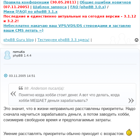
Правила конференции
(30.05.2011)
|
Общие ошибки новичков
(07.11.2005)
|
Шаблон запроса
|
FAQ (phpBB 3.0.x)
/
Мини [FAQ] по phpBB 3.1.x
Последние и единственно актуальные на сегодня версии - 3.1.12
и 3.2.2!
Небесплатно накачаю ваш VPS/VDS/DS стероидами и заставлю
ваши CMS летать =)
phpBB Guru blog
|
Тестируем phpBB 3.3 здесь!
|
romutis
phpBB 1.4.4
С
03.11.2005 14:51
о
о
б
Mr. Anderson писал(а):
щ
е
Понятно когда хобби стоит денег. А вот что делать, когда
н
хобби МЕШАЕТ деньги зарабатывать?
и
е
Это значит, что в жизни неправильно расставлены приоритеты. Надо
сначала научиться зарабатывать деньги, а потом заводить хобби,
соизмерив свободное время и предполагаемые затраты.
Умение расставлять приоритеты обычно приходит с возрастом.