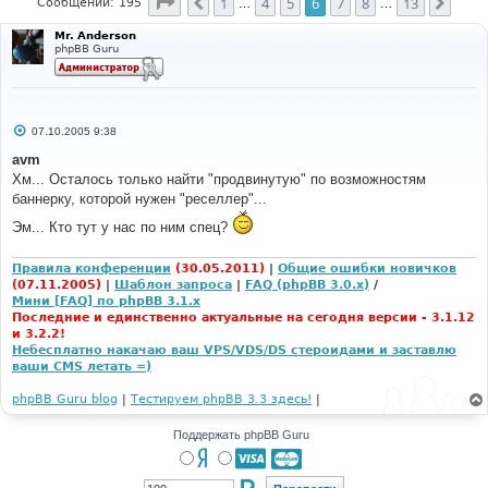
Страница
6
из
13
1
4
5
6
7
8
13
Пред.
След
Сообщений: 195
…
…
Mr. Anderson
phpBB Guru
С
07.10.2005 9:38
о
о
avm
б
Хм... Осталось только найти "продвинутую" по возможностям
щ
е
баннерку, которой нужен "реселлер"...
н
и
Эм... Кто тут у нас по ним спец?
е
Правила конференции
(30.05.2011)
|
Общие ошибки новичков
(07.11.2005)
|
Шаблон запроса
|
FAQ (phpBB 3.0.x)
/
Мини [FAQ] по phpBB 3.1.x
Последние и единственно актуальные на сегодня версии - 3.1.12
и 3.2.2!
Небесплатно накачаю ваш VPS/VDS/DS стероидами и заставлю
ваши CMS летать =)
phpBB Guru blog
|
Тестируем phpBB 3.3 здесь!
|
Поддержать phpBB Guru