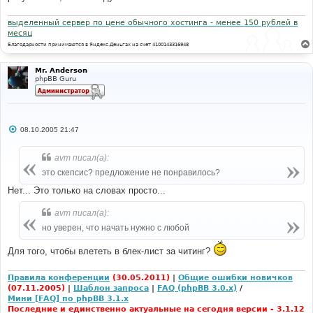
выделенный сервер по цене обычного хостинга - менее 150 рублей в
месяц
Благодарности принимаются в Яндекс.Деньгах на счет 4100143316948
Mr. Anderson
phpBB Guru
С
08.10.2005 21:47
о
о
б
avm писал(а):
щ
е
это скепсис? предложение не понравилось?
н
и
Нет... Это только на словах просто...
е
avm писал(а):
но уверен, что начать нужно с любой
Для того, чтобы влететь в блек-лист за читинг?
Правила конференции
(30.05.2011)
|
Общие ошибки новичков
(07.11.2005)
|
Шаблон запроса
|
FAQ (phpBB 3.0.x)
/
Мини [FAQ] по phpBB 3.1.x
Последние и единственно актуальные на сегодня версии - 3.1.12