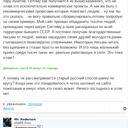
пару пунктов. Потому как получается из вышесказанного, что не
хлам,это исключительно коммерческие проекты. А как же быть с
некоммерческими проектами,которые помогают людям... ну как бы
это сказать... не могу правильно сформулировать,потому попробую
на своем примере. Мой сайт призван объеденить тысячи людей,
прошедших через некую Систему,а ныне раскиданных по всей
территории бывшего СССР. Я постояно получаю благодарственные
письма от людей, заново нашедших своих друзей молодости,ранее
считавшихся безвозвратно утерянными. Некоторые письма читать
без щипания в глазах просто не возможно. И это лишь маленький
проект,среди тысяч таких же ,реально работающих в сети. Это тоже
хлам?
Добавлено спустя 35 минут 22 секунды:
А почему не рассматривается старый русский способ-шапку по
кругу? Когда мне это понадобилось,я четко изложил на сайте
пожелания,и кинул клич,кто скоко может. Ничего постыдного в этом
нет.
С уважением,
Лодянов
форум
Mr. Anderson
phpBB Guru