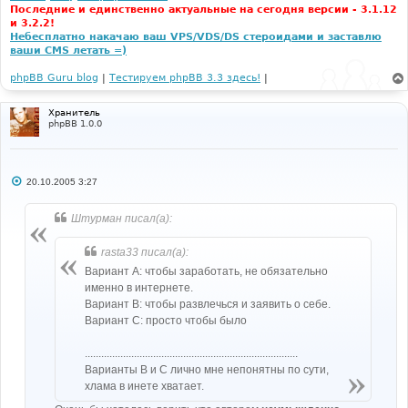
Последние и единственно актуальные на сегодня версии - 3.1.12
и 3.2.2!
Небесплатно накачаю ваш VPS/VDS/DS стероидами и заставлю
ваши CMS летать =)
phpBB Guru blog
|
Тестируем phpBB 3.3 здесь!
|
Хранитель
phpBB 1.0.0
С
20.10.2005 3:27
о
о
б
Штурман писал(а):
щ
е
н
rasta33 писал(а):
и
е
Вариант А: чтобы заработать, не обязательно
именно в интернете.
Вариант В: чтобы развлечься и заявить о себе.
Вариант С: просто чтобы было
..............................................................................
Варианты B и C лично мне непонятны по сути,
хлама в инете хватает.