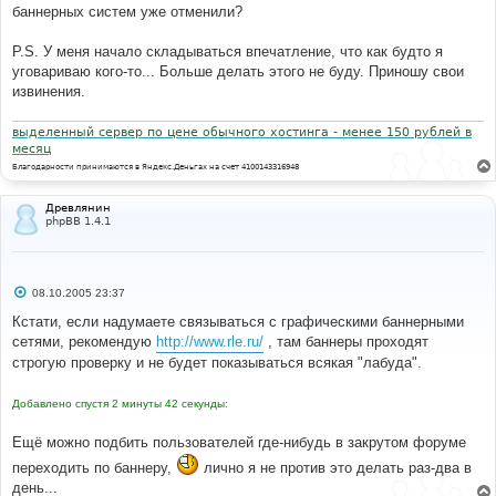
баннерных систем уже отменили?
P.S. У меня начало складываться впечатление, что как будто я
уговариваю кого-то... Больше делать этого не буду. Приношу свои
извинения.
выделенный сервер по цене обычного хостинга - менее 150 рублей в
месяц
Благодарности принимаются в Яндекс.Деньгах на счет 4100143316948
Древлянин
phpBB 1.4.1
С
08.10.2005 23:37
о
о
Кстати, если надумаете связываться с графическими баннерными
б
сетями, рекомендую
http://www.rle.ru/
, там баннеры проходят
щ
е
строгую проверку и не будет показываться всякая "лабуда".
н
и
е
Добавлено спустя 2 минуты 42 секунды:
Ещё можно подбить пользователей где-нибудь в закрутом форуме
переходить по баннеру,
лично я не против это делать раз-два в
день...