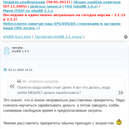
Правила конференции
(30.05.2011)
|
Общие ошибки новичков
(07.11.2005)
|
Шаблон запроса
|
FAQ (phpBB 3.0.x)
/
Мини [FAQ] по phpBB 3.1.x
Последние и единственно актуальные на сегодня версии - 3.1.12
и 3.2.2!
Небесплатно накачаю ваш VPS/VDS/DS стероидами и заставлю
ваши CMS летать =)
phpBB Guru blog
|
Тестируем phpBB 3.3 здесь!
|
romutis
phpBB 1.4.4
С
03.11.2005 14:51
о
о
б
Mr. Anderson писал(а):
щ
е
Понятно когда хобби стоит денег. А вот что делать, когда
н
хобби МЕШАЕТ деньги зарабатывать?
и
е
Это значит, что в жизни неправильно расставлены приоритеты. Надо
сначала научиться зарабатывать деньги, а потом заводить хобби,
соизмерив свободное время и предполагаемые затраты.
Умение расставлять приоритеты обычно приходит с возрастом.