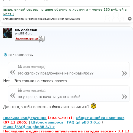
выделенный сервер по цене обычного хостинга - менее 150 рублей в
месяц
Благодарности принимаются в Яндекс.Деньгах на счет 4100143316948
Mr. Anderson
phpBB Guru
С
08.10.2005 21:47
о
о
б
avm писал(а):
щ
е
это скепсис? предложение не понравилось?
н
и
Нет... Это только на словах просто...
е
avm писал(а):
но уверен, что начать нужно с любой
Для того, чтобы влететь в блек-лист за читинг?
Правила конференции
(30.05.2011)
|
Общие ошибки новичков
(07.11.2005)
|
Шаблон запроса
|
FAQ (phpBB 3.0.x)
/
Мини [FAQ] по phpBB 3.1.x
Последние и единственно актуальные на сегодня версии - 3.1.12