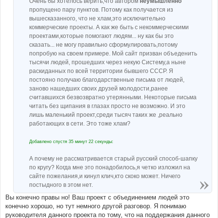
Очень бы хотелось верить,что автором
неумышленно
пропущено пару пунктов. Потому как получается из
вышесказанного, что не хлам,это исключительно
коммерческие проекты. А как же быть с некоммерческими
проектами,которые помогают людям... ну как бы это
сказать... не могу правильно сформулировать,потому
попробую на своем примере. Мой сайт призван объеденить
тысячи людей, прошедших через некую Систему,а ныне
раскиданных по всей территории бывшего СССР. Я
постояно получаю благодарственные письма от людей,
заново нашедших своих друзей молодости,ранее
считавшихся безвозвратно утерянными. Некоторые письма
читать без щипания в глазах просто не возможно. И это
лишь маленький проект,среди тысяч таких же ,реально
работающих в сети. Это тоже хлам?
Добавлено спустя 35 минут 22 секунды:
А почему не рассматривается старый русский способ-шапку
по кругу? Когда мне это понадобилось,я четко изложил на
сайте пожелания,и кинул клич,кто скоко может. Ничего
постыдного в этом нет.
Вы конечно правы но! Ваш проект с объединением людей это
конечно хорошо, но тут немного другой разговор. Я понимаю
руководителя данного проекта по тому, что на поддержания данного