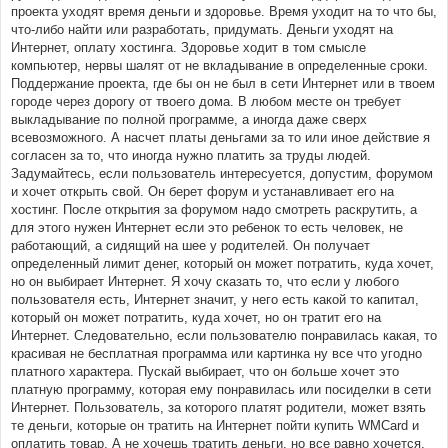
проекта уходят время деньги и здоровье. Время уходит на то что бы,
что-либо найти или разработать, придумать. Деньги уходят на
Интернет, оплату хостинга. Здоровье ходит в том смысле
компьютер, нервы шалят от не вкладывание в определенные сроки.
Поддержание проекта, где бы он не был в сети Интернет или в твоем
городе через дорогу от твоего дома. В любом месте он требует
выкладывание по полной программе, а иногда даже сверх
всевозможного. А насчет платы деньгами за то или иное действие я
согласен за то, что иногда нужно платить за труды людей.
Задумайтесь, если пользователь интересуется, допустим, форумом
и хочет открыть свой. Он берет форум и устанавливает его на
хостинг. После открытия за форумом надо смотреть раскрутить, а
для этого нужен Интернет если это ребенок то есть человек, не
работающий, а сидящий на шее у родителей. Он получает
определенный лимит денег, который он может потратить, куда хочет,
но он выбирает Интернет. Я хочу сказать то, что если у любого
пользователя есть, Интернет значит, у него есть какой то капитал,
который он может потратить, куда хочет, но он тратит его на
Интернет. Следовательно, если пользователю понравилась какая, то
красивая не бесплатная программа или картинка ну все что угодно
платного характера. Пускай выбирает, что он больше хочет это
платную программу, которая ему понравилась или посиделки в сети
Интернет. Пользователь, за которого платят родители, может взять
те деньги, которые он тратить на Интернет пойти купить WMCard и
оплатить товар. А не хочешь тратить деньги, но все равно хочется,