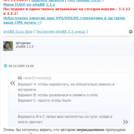
(07.11.2005)
|
Шаблон запроса
|
FAQ (phpBB 3.0.x)
/
Мини [FAQ] по phpBB 3.1.x
Последние и единственно актуальные на сегодня версии - 3.1.12
и 3.2.2!
Небесплатно накачаю ваш VPS/VDS/DS стероидами и заставлю
ваши CMS летать =)
phpBB Guru blog
|
Тестируем phpBB 3.3 здесь!
|
Штурман
phpBB 1.2.0
С
09.10.2005 14:09
о
о
б
rasta33 писал(а):
щ
е
Вариант А: чтобы заработать, не обязательно именно в
н
интернете.
и
е
Вариант В: чтобы развлечься и заявить о себе.
Вариант С: просто чтобы было
..............................................................................
Варианты B и C лично мне непонятны по сути, хлама в
инете хватает.
Очень бы хотелось верить,что автором
неумышленно
пропущено