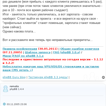
раз дешевле (моя прибыль с каждого клиента уменьшилась в 5 раз),
чем ранее (при этом поток таких клиентов увеличился значительно -
раз в 10 - почти все время рабочее съедают).
Итог - занятость только увеличилась, а вот зарплата - совсем
наоборот. Стоит выйти из проекта - и все вернется на круги своя -
"профильных клиентов" станет поменьше, зарплата станет повыше
(чем сейчас).
Однако какова плата...
Вот и расскажите мне теперь про неправильные приоритеты...
Правила конференции
(30.05.2011)
|
Общие ошибки новичков
(07.11.2005)
|
Шаблон запроса
|
FAQ (phpBB 3.0.x)
/
Мини [FAQ] по phpBB 3.1.x
Последние и единственно актуальные на сегодня версии - 3.1.12
и 3.2.2!
Небесплатно накачаю ваш VPS/VDS/DS стероидами и заставлю
ваши CMS летать =)
phpBB Guru blog
|
Тестируем phpBB 3.3 здесь!
|
romutis
phpBB 1.4.4
С
03.11.2005 23:06