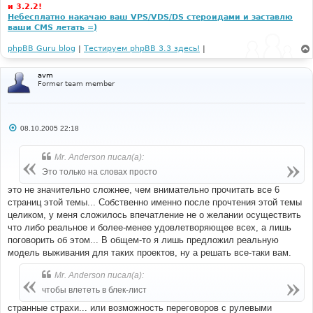
и 3.2.2!
Небесплатно накачаю ваш VPS/VDS/DS стероидами и заставлю
ваши CMS летать =)
phpBB Guru blog
|
Тестируем phpBB 3.3 здесь!
|
avm
Former team member
С
08.10.2005 22:18
о
о
б
Mr. Anderson писал(а):
щ
е
Это только на словах просто
н
и
это не значительно сложнее, чем внимательно прочитать все 6
е
страниц этой темы... Собственно именно после прочтения этой темы
целиком, у меня сложилось впечатление не о желании осуществить
что либо реальное и более-менее удовлетворяющее всех, а лишь
поговорить об этом... В общем-то я лишь предложил реальную
модель выживания для таких проектов, ну а решать все-таки вам.
Mr. Anderson писал(а):
чтобы влететь в блек-лист
странные страхи... или возможность переговоров с рулевыми