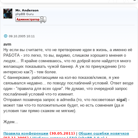
Mr. Anderson
phpBB Guru
С
09.10.2005 10:11
о
о
avm
б
Ну если вы считаете, что не претворение идеи в жизнь, а именно её
щ
е
РАБОТА - это легко, то вы, видимо, слишком хорошего мнения о
н
людях... Я крайне сомневаюсь, что по доброй воле найдется много
и
е
желающих показывать чужой баннер. А уж по принуждению (это
интересно как?) - тем более.
С баннерками, работающими на кол-во показов/кликов, я уже
связывался недавно... по поводу послаблений условий. Ответ везде
один - "правила для всех одни". Не думаю, что очередной запрос
послаблений условий что-то изменит.
Отправил позавчера запрос в admedia (то, что посоветовал
sigal
) -
может там что-то положительное будет, но есть сомнения (да и
условия там прямо скажем не мягкие).
Ждем...
Правила конференции
(30.05.2011)
|
Общие ошибки новичков