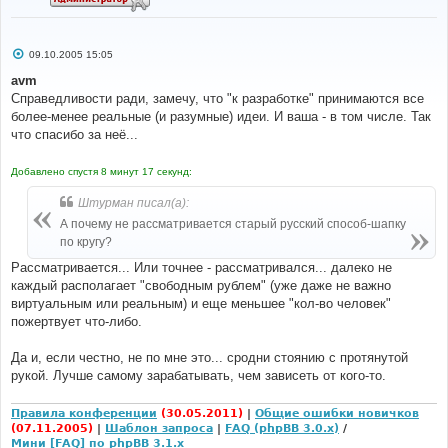
С
09.10.2005 15:05
о
о
avm
б
Справедливости ради, замечу, что "к разработке" принимаются все
щ
е
более-менее реальные (и разумные) идеи. И ваша - в том числе. Так
н
что спасибо за неё...
и
е
Добавлено спустя 8 минут 17 секунд:
Штурман писал(а):
А почему не рассматривается старый русский способ-шапку
по кругу?
Рассматривается... Или точнее - рассматривался... далеко не
каждый располагает "свободным рублем" (уже даже не важно
виртуальным или реальным) и еще меньшее "кол-во человек"
пожертвует что-либо.
Да и, если честно, не по мне это... сродни стоянию с протянутой
рукой. Лучше самому зарабатывать, чем зависеть от кого-то.
Правила конференции
(30.05.2011)
|
Общие ошибки новичков
(07.11.2005)
|
Шаблон запроса
|
FAQ (phpBB 3.0.x)
/
Мини [FAQ] по phpBB 3.1.x