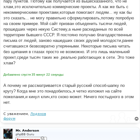
пару пунктов. Потому как получается из вышесказанного, что не
хлам,это исключительно коммерческие проекты. А как же быть с
некоммерческими проектами,которые помогают людям... ну как бы
это сказать... не могу правильно сформулировать,потому попробую
на своем примере. Мой сайт призван объеденить тысячи людей,
прошедших через некую Систему,а ныне раскиданных по всей
территории бывшего СССР. Я постояно получаю благодарственные
письма от людей, заново нашедших своих друзей молодости,ранее
считавшихся безвозвратно утерянными. Некоторые письма читать
без щипания в глазах просто не возможно. И это лишь маленький
проект,среди тысяч таких же ,реально работающих в сети. Это тоже
хлам?
Добавлено спустя 35 минут 22 секунды:
А почему не рассматривается старый русский способ-шапку по
кругу? Когда мне это понадобилось,я четко изложил на сайте
пожелания,и кинул клич,кто скоко может. Ничего постыдного в этом
нет.
С уважением,
Лодянов
форум
Mr. Anderson
phpBB Guru