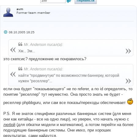
avm
Former team member
С
08.10.2005 18:25
о
о
б
Mr. Anderson писал(а):
щ
е
Хм... Эм...
н
и
это скепсис? предложение не понравилось?
е
Mr. Anderson писал(а):
найти "продвинутую" по возможностям баннерку, которой
нужен "реселлер"...
если она будет "показывающего" не по referer, а по id определять, то
понятие "реселлер" тут неуместно. Она просто знать не будет -
реселлер phpbbguru, или сам все показы/переходы обеспечивает
P.S. Я не знаток специфики различных баннерных систем (для меня
они как китайцы - все на одно лицо), но уверен, что начать нужно с
любой
(для обкатки модели и математики), а потом перейти на более
подходящие баннерные системы. Они имхо, при хороших
результатах, сами найдутся.