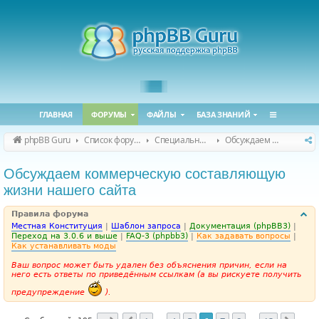
ГЛАВНАЯ
ФОРУМЫ
ФАЙЛЫ
БАЗА ЗНАНИЙ
phpBB Guru
Список форумов
Специальные форумы
Обсуждаем сайт и конференцию
Обсуждаем коммерческую составляющую
жизни нашего сайта
Правила форума
Местная Конституция
|
Шаблон запроса
|
Документация (phpBB3)
|
Переход на 3.0.6 и выше
|
FAQ-3 (phpbb3)
|
Как задавать вопросы
|
Как устанавливать моды
Ваш вопрос может быть удален без объяснения причин, если на
него есть ответы по приведённым ссылкам (а вы рискуете получить
предупреждение
).