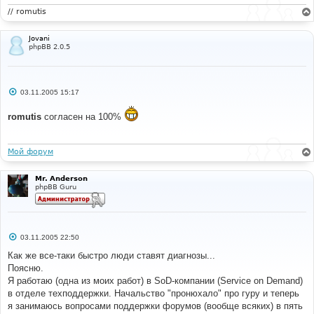
// romutis
Jovani
phpBB 2.0.5
С
03.11.2005 15:17
о
о
romutis
согласен на 100%
б
щ
е
н
и
Мой форум
е
Mr. Anderson
phpBB Guru
С
03.11.2005 22:50
о
о
Как же все-таки быстро люди ставят диагнозы...
б
Поясню.
щ
е
Я работаю (одна из моих работ) в SoD-компании (Service on Demand)
н
в отделе техподдержки. Начальство "пронюхало" про гуру и теперь
и
е
я занимаюсь вопросами поддержки форумов (вообще всяких) в пять