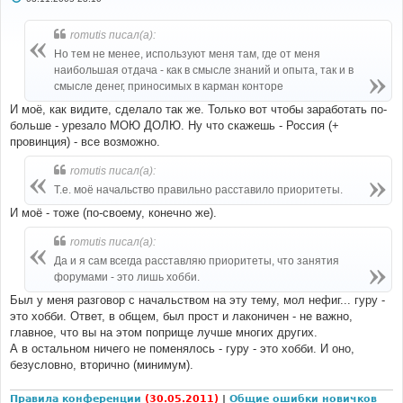
о
о
б
romutis писал(а):
щ
е
Но тем не менее, используют меня там, где от меня
н
наибольшая отдача - как в смысле знаний и опыта, так и в
и
е
смысле денег, приносимых в карман конторе
И моё, как видите, сделало так же. Только вот чтобы заработать по-
больше - урезало МОЮ ДОЛЮ. Ну что скажешь - Россия (+
провинция) - все возможно.
romutis писал(а):
Т.е. моё начальство правильно расставило приоритеты.
И моё - тоже (по-своему, конечно же).
romutis писал(а):
Да и я сам всегда расставляю приоритеты, что занятия
форумами - это лишь хобби.
Был у меня разговор с начальством на эту тему, мол нефиг... гуру -
это хобби. Ответ, в общем, был прост и лаконичен - не важно,
главное, что вы на этом поприще лучше многих других.
А в остальном ничего не поменялось - гуру - это хобби. И оно,
безусловно, вторично (минимум).
Правила конференции
(30.05.2011)
|
Общие ошибки новичков