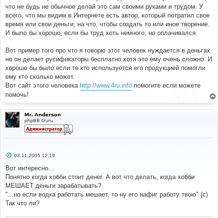
что не будь не обычное делай это сам своими руками и трудом. У
всего, что мы видим в Интернете есть автор, который потратил свое
время или свои деньги, на что, чтобы создать то или иное творение.
И было бы хорошо, если бы труд хоть немного, но оплачивался.
Вот пример того про что я говорю этот человек нуждается в деньгах
но он делает русификаторы бесплатно хотя это ему очень сложно. И
хорошо бы было если те кто используется его продукцией помогли
ему кто сколько может.
Вот сайт этого человека
http://www.4ru.info
помогите если можете
помочь!
Mr. Anderson
phpBB Guru
С
03.11.2005 12:19
о
о
Вот интересно...
б
Понятно когда хобби стоит денег. А вот что делать, когда хобби
щ
е
МЕШАЕТ деньги зарабатывать?
н
"...но если водка работать мешает, то ну его нафиг работу твою" (с)
и
е
Так что ли?