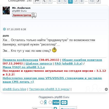
Страница
6
из
13
1
4
5
6
7
8
13
Пред.
След
Сообщений: 195
…
…
Mr. Anderson
phpBB Guru
С
07.10.2005 9:38
о
о
avm
б
Хм... Осталось только найти "продвинутую" по возможностям
щ
е
баннерку, которой нужен "реселлер"...
н
и
Эм... Кто тут у нас по ним спец?
е
Правила конференции
(30.05.2011)
|
Общие ошибки новичков
(07.11.2005)
|
Шаблон запроса
|
FAQ (phpBB 3.0.x)
/
Мини [FAQ] по phpBB 3.1.x
Последние и единственно актуальные на сегодня версии - 3.1.12
и 3.2.2!
Небесплатно накачаю ваш VPS/VDS/DS стероидами и заставлю
ваши CMS летать =)
phpBB Guru blog
|
Тестируем phpBB 3.3 здесь!
|
Поддержать phpBB Guru