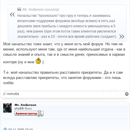
о
о
б
Mr. Anderson писал(а):
щ
е
Начальство "пронюхало" про гуру и теперь я занимаюсь
н
вопросами поддержки форумов (вообще всяких) в пять раз
и
е
дешевле (моя прибыль с каждого клиента уменьшилась в 5
раз), чем ранее (при этом поток таких клиентов увеличился
значительно - раз в 10 - почти все время рабочее съедают).
Моё начальство тоже знает, что у меня есть мой форум. Но тем не
менее, используют меня там, где от меня наибольшая отдача - как в
смысле знаний и опыта, так и в смысле денег, приносимых в карман
конторе (ну и мне
).
Т.е. моё начальство правильно расставило приоритеты. Да и я сам
всегда расставляю приоритеты, что занятия форумами - это лишь
хобби.
// romutis
Mr. Anderson
phpBB Guru
С
03.11.2005 23:10