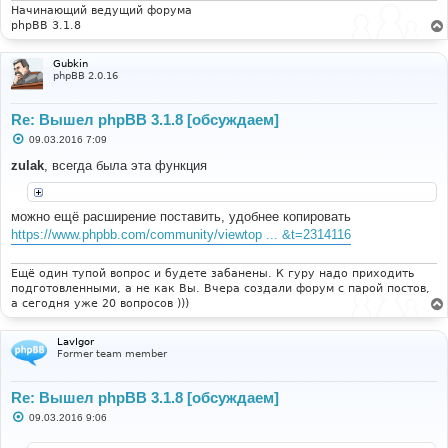
и
Начинающий ведущий форума
е
phpBB 3.1.8
Gubkin
phpBB 2.0.16
Re: Вышел phpBB 3.1.8 [обсуждаем]
С
09.03.2016 7:09
о
о
zulak
, всегда была эта функция
б
щ
е
н
можно ещё расширение поставить, удобнее копировать
и
https://www.phpbb.com/community/viewtop ... &t=2314116
е
Ещё один тупой вопрос и будете забанены. К гуру надо приходить
подготовленными, а не как Вы. Вчера создали форум с парой постов,
а сегодня уже 20 вопросов )))
LavIgor
Former team member
Re: Вышел phpBB 3.1.8 [обсуждаем]
С
09.03.2016 9:06
о
о