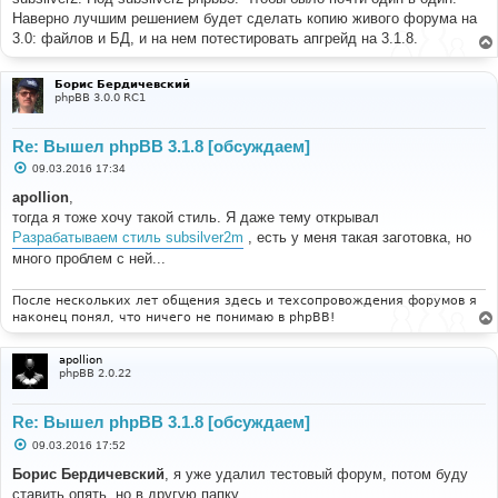
Наверно лучшим решением будет сделать копию живого форума на
3.0: файлов и БД, и на нем потестировать апгрейд на 3.1.8.
Борис Бердичевский
phpBB 3.0.0 RC1
Re: Вышел phpBB 3.1.8 [обсуждаем]
С
09.03.2016 17:34
о
о
apollion
,
б
тогда я тоже хочу такой стиль. Я даже тему открывал
щ
е
Разрабатываем стиль subsilver2m
, есть у меня такая заготовка, но
н
много проблем с ней...
и
е
После нескольких лет общения здесь и техсопровождения форумов я
наконец понял, что ничего не понимаю в phpBB!
apollion
phpBB 2.0.22
Re: Вышел phpBB 3.1.8 [обсуждаем]
С
09.03.2016 17:52
о
о
Борис Бердичевский
, я уже удалил тестовый форум, потом буду
б
ставить опять, но в другую папку.
щ