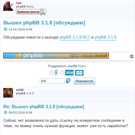
rxu
phpBB Guru
Вышел phpBB 3.1.8 [обсуждаем]
С
14.02.2016 6:59
о
о
Обсуждаем новости о выходе
phpBB 3.1.8-RC1
и
phpBB 3.1.8
.
б
щ
е
н
и
е
Поддержать phpBB Guru
zulak
phpBB 1.4.2
Re: Вышел phpBB 3.1.8 [обсуждаем]
С
09.03.2016 6:36
о
о
Сейчас нет возможности дать ссылку на конкретное сообщение в
б
теме, по моему очень нужная функция, может уже есть наработки?
щ
е
н