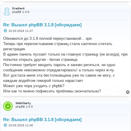
Gradient
phpBB 1.4.0
Re: Вышел phpBB 3.1.8 [обсуждаем]
С
10.03.2016 11:37
о
о
Обновился до 3.1.8 полной переустановкой... зря.
б
Теперь при перелистывании страниц стала хаотично слетать
щ
е
регистрация.
н
В админ панель пускает только на главную страницу (не всегда), при
и
е
попытке открыть другие - белая страница.
Постоянно требует вводить пароль и заново региться, ни одно
сообщение невозможно отредактировать! а только через ж-пу.
Вот достала меня эта бестолковщина уже по самое не могу, с
каждым апдейтом геморой только нарастает.
Может уже пора уходить с phpbb?
Или как то можно пофиксить проблемы окончательно?
Webliberty
phpBB 2.0.5
Re: Вышел phpBB 3.1.8 [обсуждаем]
С
10.03.2016 11:40
о