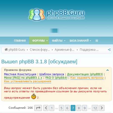
ГЛАВНАЯ
ФОРУМЫ
ФАЙЛЫ
БАЗА ЗНАНИЙ
phpBB Guru
Список форумов
Архивные форумы
Поддержка phpBB 3.1.x
Вышел phpBB 3.1.8 [обсуждаем]
Правила форума
Местная Конституция
|
Шаблон запроса
|
Документация (phpBB3)
|
Мини [FAQ] по phpBB3.1.x
|
FAQ-3 (phpbb3)
|
Как задавать вопросы
|
Как устанавливать расширения
Ваш вопрос может быть удален без объяснения причин, если на
него есть ответы по приведённым ссылкам (а вы рискуете получить
предупреждение
).
Страница
7
из
12
1
5
6
7
8
9
12
Пред.
След
Сообщений: 166
…
…