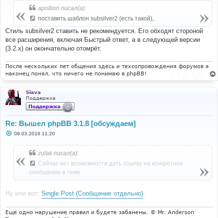
б
apollion писал(а):
щ
е
поставить шаблон subsilver2 (есть такой),
н
и
Стиль subsilver2 ставить не рекомендуется. Его обходят стороной
е
все расширения, включая Быстрый ответ, а в следующей версии
(3.2.х) он окончательно отомрёт.
После нескольких лет общения здесь и техсопровождения форумов я
наконец понял, что ничего не понимаю в phpBB!
Siava
Поддержка
Re: Вышел phpBB 3.1.8 [обсуждаем]
С
09.03.2016 11:20
о
о
б
zulak писал(а):
щ
е
Сейчас нет возможности дать ссылку на конкретное
н
сообщение в теме
и
е
Ну или вот:
Single Post (Сообщение отдельно)
Еще одно нарушение правил и будете забанены. © Mr. Anderson