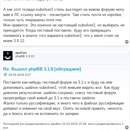
е
н
А как этот псевдо-subsilver2 стиль выглядит на живом форуме могу
и
е
вам в ЛС ссылку кинуть - посмотрите. Там стиль почти из коробки,
только чуть покрашены поля row.
Мне нравится. Это конечно не настоящий subsilver2, но выбирать не
приходится. Когда тестовый поставлю, буду его превращать
понемногу в аналог того варианта subsilver2, что у меня стоит на
моем 3.0.12.
apollion
phpBB 2.0.22
Re: Вышел phpBB 3.1.8 [обсуждаем]
С
10.03.2016 4:27
о
о
Поставлю как-нибудь тестовый форум на 3.1.х и буду на нем
б
допиливать шаблон subsilver2, чтоб живьем видеть все. Как буду
щ
е
доволен результатом, шаблон сохраню, снесу тестовый форум,
н
проапгрейдю свой живой до 3.1 и поставлю шаблон.
и
е
Жалко только руссификацию, я много чего в файлах руссификации
добавил и изменил на свой вкус. Опять по-новой править, неохота,
да и боюсь всего не вспомнить по запарке.
Последний раз редактировалось
apollion
10.03.2016 15:38, всего редактировалось 1
раз.