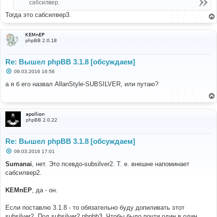
сабсилвер.
и
е
Тогда это сабсилвер3.
KEMnEP
phpBB 2.0.18
Re: Вышел phpBB 3.1.8 [обсуждаем]
С
09.03.2016 16:56
о
о
а я б его назвал AllanStyle-SUBSILVER, или путаю?
б
щ
е
н
и
apollion
е
phpBB 2.0.22
Re: Вышел phpBB 3.1.8 [обсуждаем]
С
09.03.2016 17:01
о
о
Sumanai
, нет. Это псевдо-subsilver2. Т. е. внешне напоминает
б
сабсилвер2.
щ
е
н
KEMnEP
, да - он.
и
е
Если поставлю 3.1.8 - то обязательно буду допиливать этот
subsilver2. Под subsilver2 phpbb3. Чтобы было почти один в один.