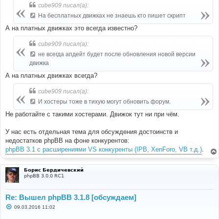
б
cube909 писал(а):
щ
е
На бесплатныx движкаx не знаешь кто пишет скрипт
н
и
А на платных движках это всегда известно?
е
cube909 писал(а):
не всегда апдейт будет после обновления новой версии
движка
А на платных движках всегда?
cube909 писал(а):
И xостеры тоже в тиxую могут обновить форум.
Не работайте с такими хостерами. Движок тут ни при чём.
У нас есть отдельная тема для обсуждения достоинств и
недостатков phpBB на фоне конкурентов:
phpBB 3.1 с расширениями VS конкуренты (IPB, XenForo, VB т.д.)
.
Борис Бердичевский
phpBB 3.0.0 RC1
Re: Вышел phpBB 3.1.8 [обсуждаем]
С
09.03.2016 11:02
о
о