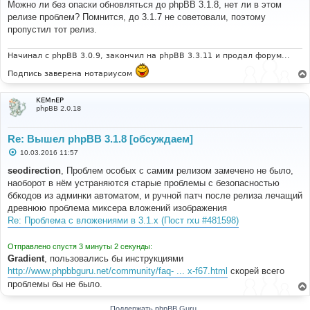
о
Можно ли без опаски обновляться до phpBB 3.1.8, нет ли в этом
б
релизе проблем? Помнится, до 3.1.7 не советовали, поэтому
щ
е
пропустил тот релиз.
н
и
е
Начинал с phpBB 3.0.9, закончил на phpBB 3.3.11 и продал форум...
Подпись заверена нотариусом
KEMnEP
phpBB 2.0.18
Re: Вышел phpBB 3.1.8 [обсуждаем]
С
10.03.2016 11:57
о
о
seodirection
, Проблем особых с самим релизом замечено не было,
б
наоборот в нём устраняются старые проблемы с безопасностью
щ
е
ббкодов из админки автоматом, и ручной патч после релиза лечащий
н
древнюю проблема миксера вложений изображения
и
е
Re: Проблема с вложениями в 3.1.x (Пост rxu #481598)
Отправлено спустя 3 минуты 2 секунды:
Gradient
, пользовались бы инструкциями
http://www.phpbbguru.net/community/faq- ... x-f67.html
скорей всего
проблемы бы не было.
Поддержать phpBB Guru