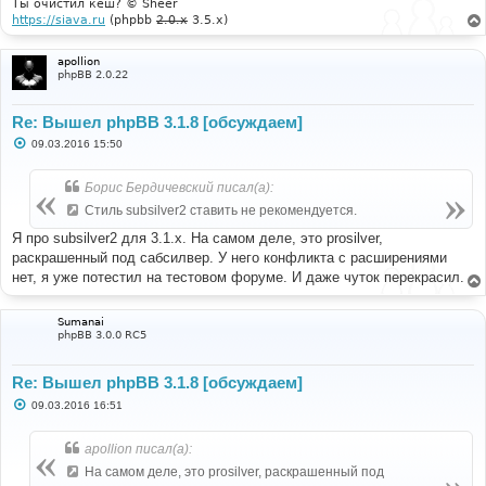
Ты очистил кеш? © Sheer
https://siava.ru
(phpbb
2.0.x
3.5.x)
apollion
phpBB 2.0.22
Re: Вышел phpBB 3.1.8 [обсуждаем]
С
09.03.2016 15:50
о
о
б
Борис Бердичевский писал(а):
щ
е
Стиль subsilver2 ставить не рекомендуется.
н
и
Я про subsilver2 для 3.1.х. На самом деле, это prosilver,
е
раскрашенный под сабсилвер. У него конфликта с расширениями
нет, я уже потестил на тестовом форуме. И даже чуток перекрасил.
Sumanai
phpBB 3.0.0 RC5
Re: Вышел phpBB 3.1.8 [обсуждаем]
С
09.03.2016 16:51
о
о
б
apollion писал(а):
щ
е
На самом деле, это prosilver, раскрашенный под
н