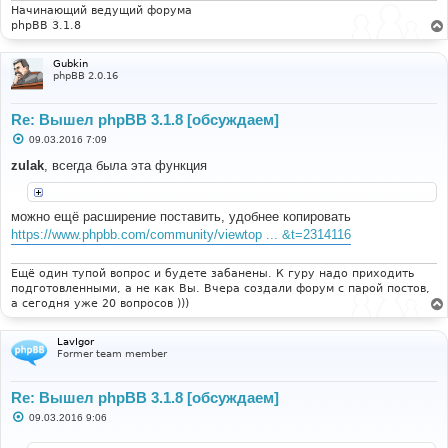
и
Начинающий ведущий форума
е
phpBB 3.1.8
Gubkin
phpBB 2.0.16
Re: Вышел phpBB 3.1.8 [обсуждаем]
С
09.03.2016 7:09
о
о
zulak
, всегда была эта функция
б
щ
е
н
можно ещё расширение поставить, удобнее копировать
и
https://www.phpbb.com/community/viewtop ... &t=2314116
е
Ещё один тупой вопрос и будете забанены. К гуру надо приходить
подготовленными, а не как Вы. Вчера создали форум с парой постов,
а сегодня уже 20 вопросов )))
LavIgor
Former team member
Re: Вышел phpBB 3.1.8 [обсуждаем]
С
09.03.2016 9:06
о
о