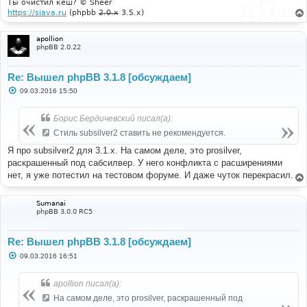
Ты очистил кеш? © Sheer
https://siava.ru
(phpbb
2.0.x
3.5.x)
apollion
phpBB 2.0.22
Re: Вышел phpBB 3.1.8 [обсуждаем]
С
09.03.2016 15:50
о
о
б
Борис Бердичевский писал(а):
щ
е
Стиль subsilver2 ставить не рекомендуется.
н
и
Я про subsilver2 для 3.1.х. На самом деле, это prosilver,
е
раскрашенный под сабсилвер. У него конфликта с расширениями
нет, я уже потестил на тестовом форуме. И даже чуток перекрасил.
Sumanai
phpBB 3.0.0 RC5
Re: Вышел phpBB 3.1.8 [обсуждаем]
С
09.03.2016 16:51
о
о
б
apollion писал(а):
щ
е
На самом деле, это prosilver, раскрашенный под
н