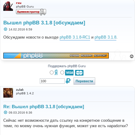
rxu
phpBB Guru
Вышел phpBB 3.1.8 [обсуждаем]
С
14.02.2016 6:59
о
о
Обсуждаем новости о выходе
phpBB 3.1.8-RC1
и
phpBB 3.1.8
.
б
щ
е
н
и
е
Поддержать phpBB Guru
zulak
phpBB 1.4.2
Re: Вышел phpBB 3.1.8 [обсуждаем]
С
09.03.2016 6:36
о
о
Сейчас нет возможности дать ссылку на конкретное сообщение в
б
теме, по моему очень нужная функция, может уже есть наработки?
щ
е
н