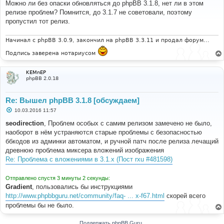
о
Можно ли без опаски обновляться до phpBB 3.1.8, нет ли в этом
б
релизе проблем? Помнится, до 3.1.7 не советовали, поэтому
щ
е
пропустил тот релиз.
н
и
е
Начинал с phpBB 3.0.9, закончил на phpBB 3.3.11 и продал форум...
Подпись заверена нотариусом
KEMnEP
phpBB 2.0.18
Re: Вышел phpBB 3.1.8 [обсуждаем]
С
10.03.2016 11:57
о
о
seodirection
, Проблем особых с самим релизом замечено не было,
б
наоборот в нём устраняются старые проблемы с безопасностью
щ
е
ббкодов из админки автоматом, и ручной патч после релиза лечащий
н
древнюю проблема миксера вложений изображения
и
е
Re: Проблема с вложениями в 3.1.x (Пост rxu #481598)
Отправлено спустя 3 минуты 2 секунды:
Gradient
, пользовались бы инструкциями
http://www.phpbbguru.net/community/faq- ... x-f67.html
скорей всего
проблемы бы не было.
Поддержать phpBB Guru