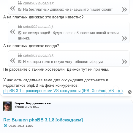
б
cube909 писал(а):
щ
е
На бесплатныx движкаx не знаешь кто пишет скрипт
н
и
А на платных движках это всегда известно?
е
cube909 писал(а):
не всегда апдейт будет после обновления новой версии
движка
А на платных движках всегда?
cube909 писал(а):
И xостеры тоже в тиxую могут обновить форум.
Не работайте с такими хостерами. Движок тут ни при чём.
У нас есть отдельная тема для обсуждения достоинств и
недостатков phpBB на фоне конкурентов:
phpBB 3.1 с расширениями VS конкуренты (IPB, XenForo, VB т.д.)
.
Борис Бердичевский
phpBB 3.0.0 RC1
Re: Вышел phpBB 3.1.8 [обсуждаем]
С
09.03.2016 11:02
о
о