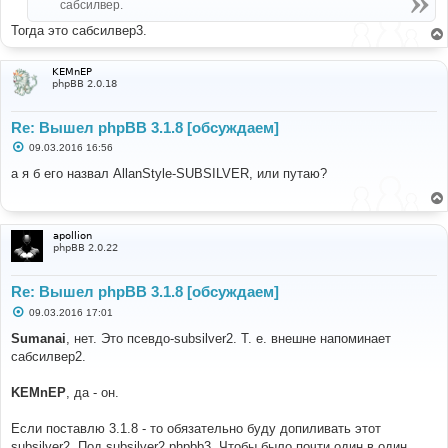
сабсилвер.
и
е
Тогда это сабсилвер3.
KEMnEP
phpBB 2.0.18
Re: Вышел phpBB 3.1.8 [обсуждаем]
С
09.03.2016 16:56
о
о
а я б его назвал AllanStyle-SUBSILVER, или путаю?
б
щ
е
н
и
apollion
е
phpBB 2.0.22
Re: Вышел phpBB 3.1.8 [обсуждаем]
С
09.03.2016 17:01
о
о
Sumanai
, нет. Это псевдо-subsilver2. Т. е. внешне напоминает
б
сабсилвер2.
щ
е
н
KEMnEP
, да - он.
и
е
Если поставлю 3.1.8 - то обязательно буду допиливать этот
subsilver2. Под subsilver2 phpbb3. Чтобы было почти один в один.