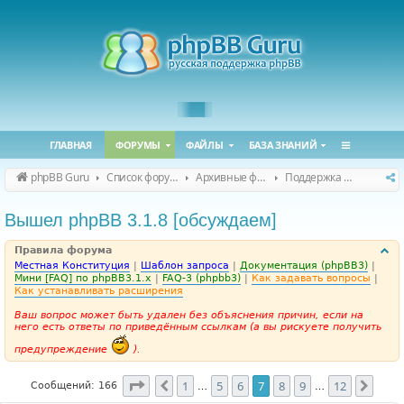
ГЛАВНАЯ
ФОРУМЫ
ФАЙЛЫ
БАЗА ЗНАНИЙ
phpBB Guru
Список форумов
Архивные форумы
Поддержка phpBB 3.1.x
Вышел phpBB 3.1.8 [обсуждаем]
Правила форума
Местная Конституция
|
Шаблон запроса
|
Документация (phpBB3)
|
Мини [FAQ] по phpBB3.1.x
|
FAQ-3 (phpbb3)
|
Как задавать вопросы
|
Как устанавливать расширения
Ваш вопрос может быть удален без объяснения причин, если на
него есть ответы по приведённым ссылкам (а вы рискуете получить
предупреждение
).
Страница
7
из
12
1
5
6
7
8
9
12
Пред.
След
Сообщений: 166
…
…