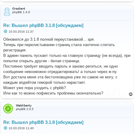
Gradient
phpBB 1.4.0
Re: Вышел phpBB 3.1.8 [обсуждаем]
С
10.03.2016 11:37
о
о
Обновился до 3.1.8 полной переустановкой... зря.
б
Теперь при перелистывании страниц стала хаотично слетать
щ
е
регистрация.
н
В админ панель пускает только на главную страницу (не всегда), при
и
е
попытке открыть другие - белая страница.
Постоянно требует вводить пароль и заново региться, ни одно
сообщение невозможно отредактировать! а только через ж-пу.
Вот достала меня эта бестолковщина уже по самое не могу, с
каждым апдейтом геморой только нарастает.
Может уже пора уходить с phpbb?
Или как то можно пофиксить проблемы окончательно?
Webliberty
phpBB 2.0.5
Re: Вышел phpBB 3.1.8 [обсуждаем]
С
10.03.2016 11:40
о