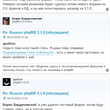
Наверно лучшим решением будет сделать копию живого форума на
3.0: файлов и БД, и на нем потестировать апгрейд на 3.1.8.
Борис Бердичевский
phpBB 3.0.0 RC1
Re: Вышел phpBB 3.1.8 [обсуждаем]
С
09.03.2016 17:34
о
о
apollion
,
б
тогда я тоже хочу такой стиль. Я даже тему открывал
щ
е
Разрабатываем стиль subsilver2m
, есть у меня такая заготовка, но
н
много проблем с ней...
и
е
После нескольких лет общения здесь и техсопровождения форумов я
наконец понял, что ничего не понимаю в phpBB!
apollion
phpBB 2.0.22
Re: Вышел phpBB 3.1.8 [обсуждаем]
С
09.03.2016 17:52
о
о
Борис Бердичевский
, я уже удалил тестовый форум, потом буду
б
ставить опять, но в другую папку.
щ