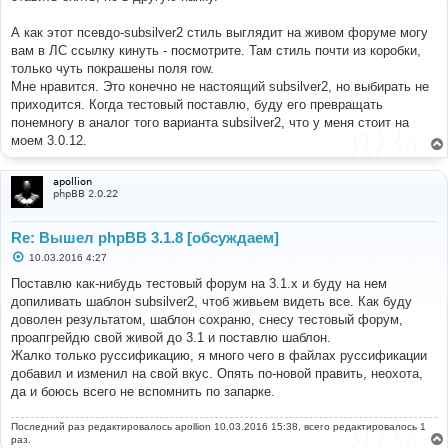
е
н
А как этот псевдо-subsilver2 стиль выглядит на живом форуме могу
и
е
вам в ЛС ссылку кинуть - посмотрите. Там стиль почти из коробки,
только чуть покрашены поля row.
Мне нравится. Это конечно не настоящий subsilver2, но выбирать не
приходится. Когда тестовый поставлю, буду его превращать
понемногу в аналог того варианта subsilver2, что у меня стоит на
моем 3.0.12.
apollion
phpBB 2.0.22
Re: Вышел phpBB 3.1.8 [обсуждаем]
С
10.03.2016 4:27
о
о
Поставлю как-нибудь тестовый форум на 3.1.х и буду на нем
б
допиливать шаблон subsilver2, чтоб живьем видеть все. Как буду
щ
е
доволен результатом, шаблон сохраню, снесу тестовый форум,
н
проапгрейдю свой живой до 3.1 и поставлю шаблон.
и
е
Жалко только руссификацию, я много чего в файлах руссификации
добавил и изменил на свой вкус. Опять по-новой править, неохота,
да и боюсь всего не вспомнить по запарке.
Последний раз редактировалось
apollion
10.03.2016 15:38, всего редактировалось 1
раз.