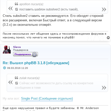
б
apollion писал(а):
щ
е
поставить шаблон subsilver2 (есть такой),
н
и
Стиль subsilver2 ставить не рекомендуется. Его обходят стороной
е
все расширения, включая Быстрый ответ, а в следующей версии
(3.2.х) он окончательно отомрёт.
После нескольких лет общения здесь и техсопровождения форумов я
наконец понял, что ничего не понимаю в phpBB!
Siava
Поддержка
Re: Вышел phpBB 3.1.8 [обсуждаем]
С
09.03.2016 11:20
о
о
б
zulak писал(а):
щ
е
Сейчас нет возможности дать ссылку на конкретное
н
сообщение в теме
и
е
Ну или вот:
Single Post (Сообщение отдельно)
Еще одно нарушение правил и будете забанены. © Mr. Anderson