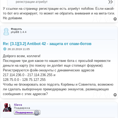
регистрации атрибут
У ссылки на страницу регистрации есть атрибут nofollow. Если какой-
то бот его игнорирует, то может не обратить внимания и на мета-тэги.
Но добавим.
Форумъ
phpBB 1.4.4
Re: [3.1][3.2] Antibot 42 - защита от спам-ботов
С
28.10.2019 11:05
о
о
Доброго всем, коллеги!
б
Последние три дня какое-то нашествие бота с просьбой перевести
щ
е
деньги на карту (по поиску он долбит еще стопицот форумов).
н
Регистрируются фэйк-эккаунты с динамических адресов
и
е
217.114.236.0 - 217.114.236.255 и
128.75.0.0 - 128.75.127.255
Чтобы не блокировать всю подсеть Корбины и Совинтела, возможно
ли сделать выборочную премодерацию эккаунтов, размещающих
сообщения с этих адресов?
Siava
Поддержка