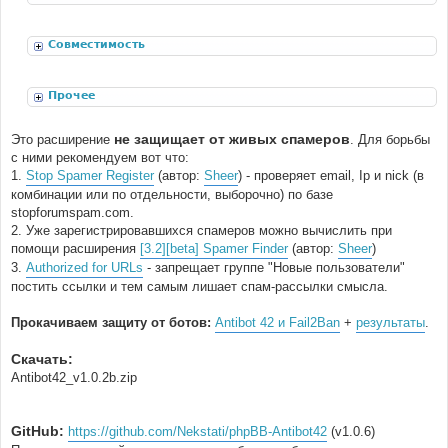
расширения
Совместимость
Прочее
не защищает от живых спамеров
Это расширение
. Для борьбы
с ними рекомендуем вот что:
1.
Stop Spamer Register
(автор:
Sheer
) - проверяет email, Ip и nick (в
комбинации или по отдельности, выборочно) по базе
stopforumspam.com.
2. Уже зарегистрировавшихся спамеров можно вычислить при
помощи расширения
[3.2][beta] Spamer Finder
(автор:
Sheer
)
3.
Authorized for URLs
- запрещает группе "Новые пользователи"
постить ссылки и тем самым лишает спам-рассылки смысла.
Прокачиваем защиту от ботов:
Antibot 42 и Fail2Ban
+
результаты
.
Скачать:
Antibot42_v1.0.2b.zip
GitHub:
https://github.com/Nekstati/phpBB-Antibot42
(v1.0.6)