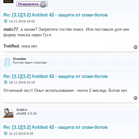
Re: [3.1][3.2] Antibot 42 - защита от спам-ботов
С
14.11.2019 16:02
о
о
static77
, а зачем? Запретите гостям поиск. Или поставьте для них
б
форму поиска через Гугл.
щ
е
н
TrekRed
, пока нет.
и
е
Shredder
Former team member
Re: [3.1][3.2] Antibot 42 - защита от спам-ботов
С
18.11.2019 10:19
о
о
Отличный экст! Опыт использования - почти 2 месяца. Ботов нет.
б
щ
е
н
и
Gubkin
е
phpBB 2.0.16
Re: [3.1][3.2] Antibot 42 - защита от спам-ботов
С
31.12.2019 6:29
о