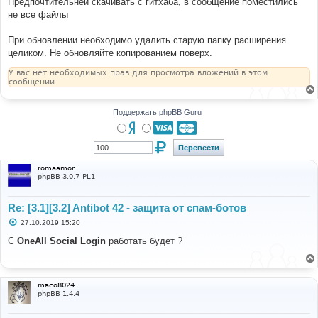
Предпочтительней скачивать с гитхаба, в сообщение поместились
не все файлы
При обновлении необходимо удалить старую папку расширения
целиком. Не обновляйте копированием поверх.
У вас нет необходимых прав для просмотра вложений в этом
сообщении.
Поддержать phpBB Guru
romaamor
phpBB 3.0.7-PL1
Re: [3.1][3.2] Antibot 42 - защита от спам-ботов
С
27.10.2019 15:20
о
о
С
OneAll Social Login
работать будет ?
б
щ
е
н
и
maco8024
е
phpBB 1.4.4