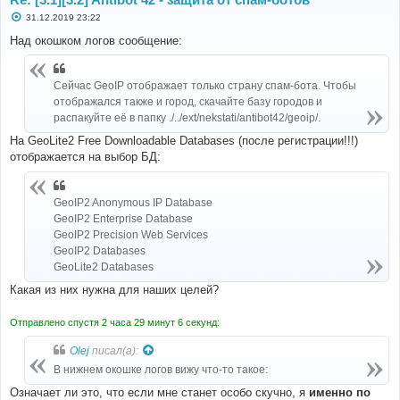
С
31.12.2019 23:22
о
о
Над окошком логов сообщение:
б
щ
е
н
Сейчас GeoIP отображает только страну спам-бота. Чтобы
и
отображался также и город, скачайте базу городов и
е
распакуйте её в папку ./../ext/nekstati/antibot42/geoip/.
На GeoLite2 Free Downloadable Databases (после регистрации!!!)
отображается на выбор БД:
GeoIP2 Anonymous IP Database
GeoIP2 Enterprise Database
GeoIP2 Precision Web Services
GeoIP2 Databases
GeoLite2 Databases
Какая из них нужна для наших целей?
Отправлено спустя 2 часа 29 минут 6 секунд:
Olej
писал(а):
В нижнем окошке логов вижу что-то такое:
Означает ли это, что если мне станет особо скучно, я
именно по