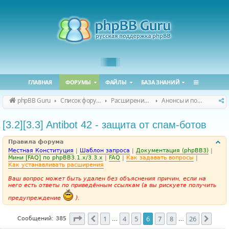
ГЛАВНАЯ
ФОРУМЫ
ФАЙЛЫ
БАЗА ЗНАНИЙ
phpBB Guru
Список форумов
Расширения phpBB
Анонсы и поддержка расширений для phpBB
[3.2][3.3] Antibot 42 - защита от спам-ботов
Правила форума
Местная Конституция
|
Шаблон запроса
|
Документация (phpBB3)
|
Мини [FAQ] по phpBB3.1.x/3.3.x
|
FAQ
|
Как задавать вопросы
|
Как устанавливать расширения
Ваш вопрос может быть удален без объяснения причин, если на
него есть ответы по приведённым ссылкам (а вы рискуете получить
предупреждение
).
Страница
6
из
26
1
4
5
6
7
8
26
Пред.
След
Сообщений: 385
…
…