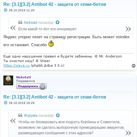
Re: [3.1][3.2] Antibot 42 - защита от спам-ботов
С
28.10.2019 11:20
о
о
б
Nekstati
писал(а):
щ
е
Если какой-то бот его игнорирует
н
и
Яндекс упорно лезет на страницу регистрации. Быть может noindex
е
его остановит. Спасибо
Еще одно нарушение правил и будете забанены. © Mr. Anderson
Ты очистил кеш? © Sheer
https://siava.ru
(phpbb
2.0.x
3.5.x)
Nekstati
Поддержка
Re: [3.1][3.2] Antibot 42 - защита от спам-ботов
С
28.10.2019 16:29
о
о
б
Форумъ
писал(а):
щ
е
Чтобы не блокировать всю подсеть Корбины и Совинтела,
н
возможно ли сделать выборочную премодерацию эккаунтов,
и
е
размещающих сообщения с этих адресов?