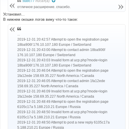
static77
писал(а):
щ
е
отличное расширение. спасибо.
н
и
Установил...
е
В нижнем окошке логов вижу что-то такое:
...
2019-12-31 20:42:57 Attempt to open the registration page
18ba906f 176.10.107.180 Europe / Switzerland
2019-12-31 20:43:00 Attempt to contact admin 18ba906f
176.10.107.180 Europe / Switzerland
2019-12-31 20:43:03 Invalid form at ucp.php?mode=login
18ba906f 176.10.107.180 Europe / Switzerland
2019-12-31 20:46:04 Attempt to open the registration page
1fa12ede 158.69.35.227 North America / Canada
2019-12-31 20:46:05 Attempt to contact admin 1fa12ede
158.69.35.227 North America / Canada
2019-12-31 20:46:09 Invalid form at ucp.php?mode=login
1fa12ede 158.69.35.227 North America / Canada
2019-12-31 20:48:49 Attempt to open the registration page
6105c17a 5.188.210.21 Europe / Russia
2019-12-31 20:48:50 Invalid form at ucp.php?mode=login
6105c17a 5.188.210.21 Europe / Russia
2019-12-31 20:48:50 Attempt to post a new reply 6105c17a
5.188.210.21 Europe / Russia