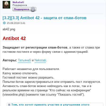
Nekstati
Поддержка
[3.2][3.3] Antibot 42 - защита от спам-ботов
С
15.09.2019 3:41
о
о
ab42.png
б
щ
е
Antibot 42
н
и
е
Защищает от регистрации спам-ботов
, а также от спама при
гостевом постинге и через форму связи с администрацией.
Авторы:
Татьяна5
и
Nekstati
.
Работает незаметно для пользователя.
Капчу можно отключить.
Гостевой постинг можно разрешить.
Попытки ботов зарегистрироваться или отправить пост логируются.
Активность спам-ботов можно наблюдать как в логах, так и в
реальном времени на странице "Кто сейчас на конференции"
(viewonline.php) (нажмите там ссылку "Показать гостей").
Тем, кто хочет принять участие в улучшении этого