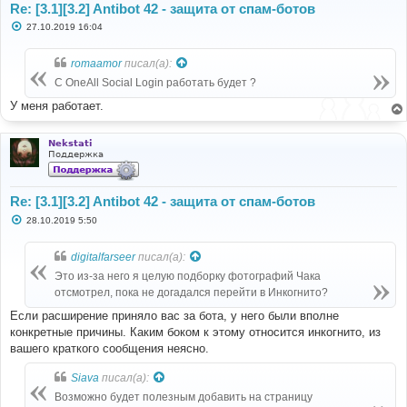
Re: [3.1][3.2] Antibot 42 - защита от спам-ботов
С
27.10.2019 16:04
о
о
б
romaamor
писал(а):
щ
е
С OneAll Social Login работать будет ?
н
и
У меня работает.
е
Nekstati
Поддержка
Re: [3.1][3.2] Antibot 42 - защита от спам-ботов
С
28.10.2019 5:50
о
о
б
digitalfarseer
писал(а):
щ
е
Это из-за него я целую подборку фотографий Чака
н
отсмотрел, пока не догадался перейти в Инкогнито?
и
е
Если расширение приняло вас за бота, у него были вполне
конкретные причины. Каким боком к этому относится инкогнито, из
вашего краткого сообщения неясно.
Siava
писал(а):
Возможно будет полезным добавить на страницу