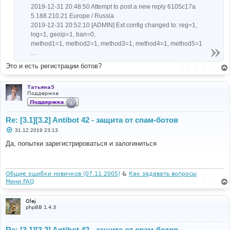
2019-12-31 20:48:50 Attempt to post a new reply 6105c17a
5.188.210.21 Europe / Russia
2019-12-31 20:52:10 [ADMIN] Ext config changed to: reg=1,
log=1, geoip=1, ban=0,
method1=1, method2=1, method3=1, method4=1, method5=1
...
Это и есть регистрации ботов?
Татьяна5
Поддержка
Re: [3.1][3.2] Antibot 42 - защита от спам-ботов
С
31.12.2019 23:13
о
о
Да, попытки зарегистрироваться и залогиниться
б
щ
е
н
и
Общие ошибки новичков (07.11.2005)
&
Как задавать вопросы
е
Мини FAQ
Olej
phpBB 1.4.3
Re: [3.1][3.2] Antibot 42 - защита от спам-ботов