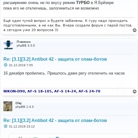
о
расширению очень не по вкусу режим
ТУРБО
в Я.Брйзере
б
пока его не отключишь, залогиниться не возможно
щ
е
н
и
Ещё один тупой вопрос и будете забанены. К гуру надо приходить
е
подготовленными, а не как Вы. Вчера создали форум с парой постов,
а сегодня уже 20 вопросов )))
Пчелкин
phpBB 3.3.0
Re: [3.1][3.2] Antibot 42 - защита от спам-ботов
С
31.12.2019 7:05
о
о
16 декабря пробились. Пришлось даже регу отключить на часок
б
щ
е
н
и
NIKON-D90, AF-S 18-105, AF-S 14-24, AF-S 24-70
е
Olej
phpBB 1.4.3
Re: [3.1][3.2] Antibot 42 - защита от спам-ботов
С
31.12.2019 23:12
о
о
б