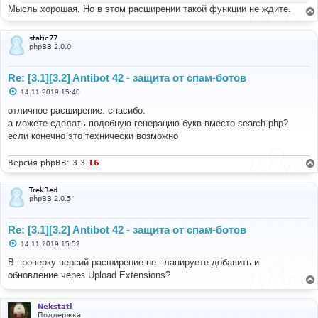
Мысль хорошая. Но в этом расширении такой функции не ждите.
static77
phpBB 2.0.0
Re: [3.1][3.2] Antibot 42 - защита от спам-ботов
С
14.11.2019 15:40
о
о
отличное расширение. спасибо.
б
а можете сделать подобную генерацию букв вместо search.php?
щ
е
если конечно это технически возможно
н
и
е
Версия phpBB: 3.3.
16
TrekRed
phpBB 2.0.5
Re: [3.1][3.2] Antibot 42 - защита от спам-ботов
С
14.11.2019 15:52
о
о
В проверку версий расширение не планируете добавить и
б
обновление через Upload Extensions?
щ
е
н
и
Nekstati
е
Поддержка