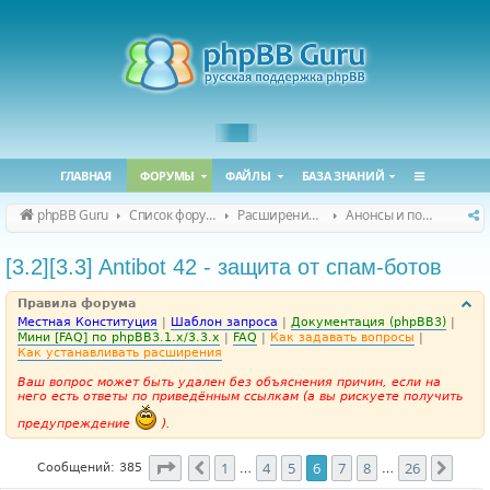
ГЛАВНАЯ
ФОРУМЫ
ФАЙЛЫ
БАЗА ЗНАНИЙ
phpBB Guru
Список форумов
Расширения phpBB
Анонсы и поддержка расширений для phpBB
[3.2][3.3] Antibot 42 - защита от спам-ботов
Правила форума
Местная Конституция
|
Шаблон запроса
|
Документация (phpBB3)
|
Мини [FAQ] по phpBB3.1.x/3.3.x
|
FAQ
|
Как задавать вопросы
|
Как устанавливать расширения
Ваш вопрос может быть удален без объяснения причин, если на
него есть ответы по приведённым ссылкам (а вы рискуете получить
предупреждение
).
Страница
6
из
26
1
4
5
6
7
8
26
Пред.
След
Сообщений: 385
…
…