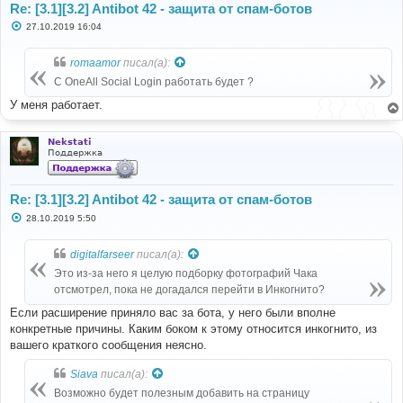
Re: [3.1][3.2] Antibot 42 - защита от спам-ботов
С
27.10.2019 16:04
о
о
б
romaamor
писал(а):
щ
е
С OneAll Social Login работать будет ?
н
и
У меня работает.
е
Nekstati
Поддержка
Re: [3.1][3.2] Antibot 42 - защита от спам-ботов
С
28.10.2019 5:50
о
о
б
digitalfarseer
писал(а):
щ
е
Это из-за него я целую подборку фотографий Чака
н
отсмотрел, пока не догадался перейти в Инкогнито?
и
е
Если расширение приняло вас за бота, у него были вполне
конкретные причины. Каким боком к этому относится инкогнито, из
вашего краткого сообщения неясно.
Siava
писал(а):
Возможно будет полезным добавить на страницу