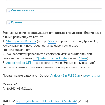
расширения
Совместимость
Прочее
не защищает от живых спамеров
Это расширение
. Для борьбы
с ними рекомендуем вот что:
1.
Stop Spamer Register
(автор:
Sheer
) - проверяет email, Ip и nick (в
комбинации или по отдельности, выборочно) по базе
stopforumspam.com.
2. Уже зарегистрировавшихся спамеров можно вычислить при
помощи расширения
[3.2][beta] Spamer Finder
(автор:
Sheer
)
3.
Authorized for URLs
- запрещает группе "Новые пользователи"
постить ссылки и тем самым лишает спам-рассылки смысла.
Прокачиваем защиту от ботов:
Antibot 42 и Fail2Ban
+
результаты
.
Скачать:
Antibot42_v1.0.2b.zip
GitHub:
https://github.com/Nekstati/phpBB-Antibot42
(v1.0.6)