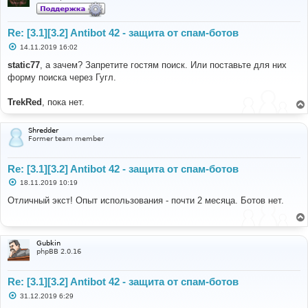
Re: [3.1][3.2] Antibot 42 - защита от спам-ботов
С
14.11.2019 16:02
о
о
static77
, а зачем? Запретите гостям поиск. Или поставьте для них
б
форму поиска через Гугл.
щ
е
н
TrekRed
, пока нет.
и
е
Shredder
Former team member
Re: [3.1][3.2] Antibot 42 - защита от спам-ботов
С
18.11.2019 10:19
о
о
Отличный экст! Опыт использования - почти 2 месяца. Ботов нет.
б
щ
е
н
и
Gubkin
е
phpBB 2.0.16
Re: [3.1][3.2] Antibot 42 - защита от спам-ботов
С
31.12.2019 6:29
о