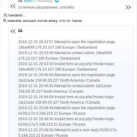
static77
писал(а):
щ
е
отличное расширение. спасибо.
н
и
Установил...
е
В нижнем окошке логов вижу что-то такое:
...
2019-12-31 20:42:57 Attempt to open the registration page
18ba906f 176.10.107.180 Europe / Switzerland
2019-12-31 20:43:00 Attempt to contact admin 18ba906f
176.10.107.180 Europe / Switzerland
2019-12-31 20:43:03 Invalid form at ucp.php?mode=login
18ba906f 176.10.107.180 Europe / Switzerland
2019-12-31 20:46:04 Attempt to open the registration page
1fa12ede 158.69.35.227 North America / Canada
2019-12-31 20:46:05 Attempt to contact admin 1fa12ede
158.69.35.227 North America / Canada
2019-12-31 20:46:09 Invalid form at ucp.php?mode=login
1fa12ede 158.69.35.227 North America / Canada
2019-12-31 20:48:49 Attempt to open the registration page
6105c17a 5.188.210.21 Europe / Russia
2019-12-31 20:48:50 Invalid form at ucp.php?mode=login
6105c17a 5.188.210.21 Europe / Russia
2019-12-31 20:48:50 Attempt to post a new reply 6105c17a
5.188.210.21 Europe / Russia