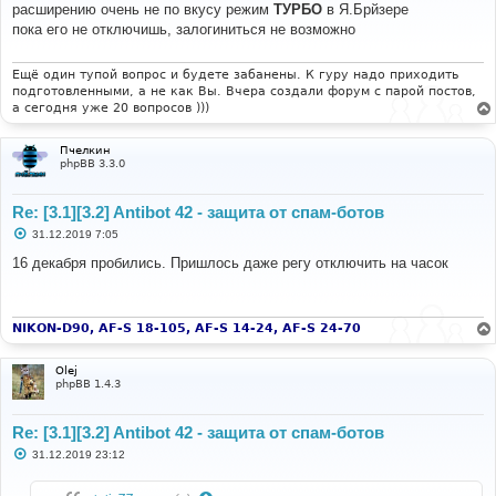
о
расширению очень не по вкусу режим
ТУРБО
в Я.Брйзере
б
пока его не отключишь, залогиниться не возможно
щ
е
н
и
Ещё один тупой вопрос и будете забанены. К гуру надо приходить
е
подготовленными, а не как Вы. Вчера создали форум с парой постов,
а сегодня уже 20 вопросов )))
Пчелкин
phpBB 3.3.0
Re: [3.1][3.2] Antibot 42 - защита от спам-ботов
С
31.12.2019 7:05
о
о
16 декабря пробились. Пришлось даже регу отключить на часок
б
щ
е
н
и
NIKON-D90, AF-S 18-105, AF-S 14-24, AF-S 24-70
е
Olej
phpBB 1.4.3
Re: [3.1][3.2] Antibot 42 - защита от спам-ботов
С
31.12.2019 23:12
о
о
б