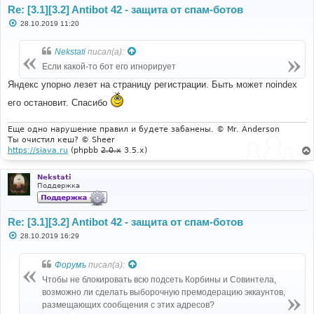
Re: [3.1][3.2] Antibot 42 - защита от спам-ботов
С
28.10.2019 11:20
о
о
б
Nekstati
писал(а):
щ
е
Если какой-то бот его игнорирует
н
и
Яндекс упорно лезет на страницу регистрации. Быть может noindex
е
его остановит. Спасибо
Еще одно нарушение правил и будете забанены. © Mr. Anderson
Ты очистил кеш? © Sheer
https://siava.ru
(phpbb
2.0.x
3.5.x)
Nekstati
Поддержка
Re: [3.1][3.2] Antibot 42 - защита от спам-ботов
С
28.10.2019 16:29
о
о
б
Форумъ
писал(а):
щ
е
Чтобы не блокировать всю подсеть Корбины и Совинтела,
н
возможно ли сделать выборочную премодерацию эккаунтов,
и
е
размещающих сообщения с этих адресов?