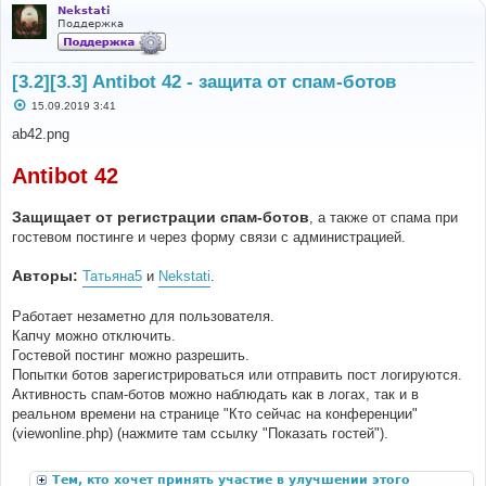
Nekstati
Поддержка
[3.2][3.3] Antibot 42 - защита от спам-ботов
С
15.09.2019 3:41
о
о
ab42.png
б
щ
е
Antibot 42
н
и
е
Защищает от регистрации спам-ботов
, а также от спама при
гостевом постинге и через форму связи с администрацией.
Авторы:
Татьяна5
и
Nekstati
.
Работает незаметно для пользователя.
Капчу можно отключить.
Гостевой постинг можно разрешить.
Попытки ботов зарегистрироваться или отправить пост логируются.
Активность спам-ботов можно наблюдать как в логах, так и в
реальном времени на странице "Кто сейчас на конференции"
(viewonline.php) (нажмите там ссылку "Показать гостей").
Тем, кто хочет принять участие в улучшении этого