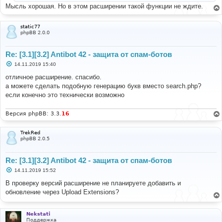
Мысль хорошая. Но в этом расширении такой функции не ждите.
static77
phpBB 2.0.0
Re: [3.1][3.2] Antibot 42 - защита от спам-ботов
С
14.11.2019 15:40
о
о
отличное расширение. спасибо.
б
а можете сделать подобную генерацию букв вместо search.php?
щ
е
если конечно это технически возможно
н
и
е
Версия phpBB: 3.3.
16
TrekRed
phpBB 2.0.5
Re: [3.1][3.2] Antibot 42 - защита от спам-ботов
С
14.11.2019 15:52
о
о
В проверку версий расширение не планируете добавить и
б
обновление через Upload Extensions?
щ
е
н
и
Nekstati
е
Поддержка