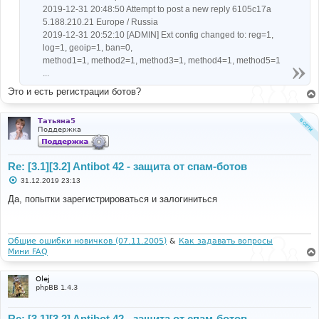
2019-12-31 20:48:50 Attempt to post a new reply 6105c17a
5.188.210.21 Europe / Russia
2019-12-31 20:52:10 [ADMIN] Ext config changed to: reg=1,
log=1, geoip=1, ban=0,
method1=1, method2=1, method3=1, method4=1, method5=1
...
Это и есть регистрации ботов?
Татьяна5
Поддержка
Re: [3.1][3.2] Antibot 42 - защита от спам-ботов
С
31.12.2019 23:13
о
о
Да, попытки зарегистрироваться и залогиниться
б
щ
е
н
и
Общие ошибки новичков (07.11.2005)
&
Как задавать вопросы
е
Мини FAQ
Olej
phpBB 1.4.3
Re: [3.1][3.2] Antibot 42 - защита от спам-ботов