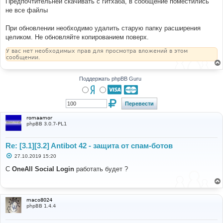
Предпочтительней скачивать с гитхаба, в сообщение поместились
не все файлы
При обновлении необходимо удалить старую папку расширения
целиком. Не обновляйте копированием поверх.
У вас нет необходимых прав для просмотра вложений в этом
сообщении.
Поддержать phpBB Guru
romaamor
phpBB 3.0.7-PL1
Re: [3.1][3.2] Antibot 42 - защита от спам-ботов
С
27.10.2019 15:20
о
о
С
OneAll Social Login
работать будет ?
б
щ
е
н
и
maco8024
е
phpBB 1.4.4