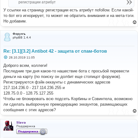
регистрации атрибут
У ссылки на страницу регистрации есть атрибут nofollow. Если какой-
то бот его игнорирует, то может не обратить внимания и на мета-тэги.
Но добавим.
Форумъ
phpBB 1.4.4
Re: [3.1][3.2] Antibot 42 - защита от спам-ботов
С
28.10.2019 11:05
о
о
Доброго всем, коллеги!
б
Последние три дня какое-то нашествие бота с просьбой перевести
щ
е
деньги на карту (по поиску он долбит еще стопицот форумов).
н
Регистрируются фэйк-эккаунты с динамических адресов
и
е
217.114.236.0 - 217.114.236.255 и
128.75.0.0 - 128.75.127.255
Чтобы не блокировать всю подсеть Корбины и Совинтела, возможно
ли сделать выборочную премодерацию эккаунтов, размещающих
сообщения с этих адресов?
Siava
Поддержка