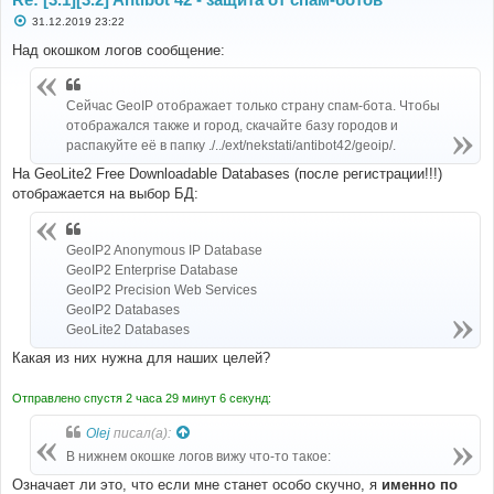
С
31.12.2019 23:22
о
о
Над окошком логов сообщение:
б
щ
е
н
Сейчас GeoIP отображает только страну спам-бота. Чтобы
и
отображался также и город, скачайте базу городов и
е
распакуйте её в папку ./../ext/nekstati/antibot42/geoip/.
На GeoLite2 Free Downloadable Databases (после регистрации!!!)
отображается на выбор БД:
GeoIP2 Anonymous IP Database
GeoIP2 Enterprise Database
GeoIP2 Precision Web Services
GeoIP2 Databases
GeoLite2 Databases
Какая из них нужна для наших целей?
Отправлено спустя 2 часа 29 минут 6 секунд:
Olej
писал(а):
В нижнем окошке логов вижу что-то такое:
Означает ли это, что если мне станет особо скучно, я
именно по