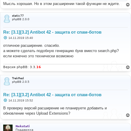
Мысль хорошая. Но в этом расширении такой функции не ждите.
static77
phpBB 2.0.0
Re: [3.1][3.2] Antibot 42 - защита от спам-ботов
С
14.11.2019 15:40
о
о
отличное расширение. спасибо.
б
а можете сделать подобную генерацию букв вместо search.php?
щ
е
если конечно это технически возможно
н
и
е
Версия phpBB: 3.3.
16
TrekRed
phpBB 2.0.5
Re: [3.1][3.2] Antibot 42 - защита от спам-ботов
С
14.11.2019 15:52
о
о
В проверку версий расширение не планируете добавить и
б
обновление через Upload Extensions?
щ
е
н
и
Nekstati
е
Поддержка