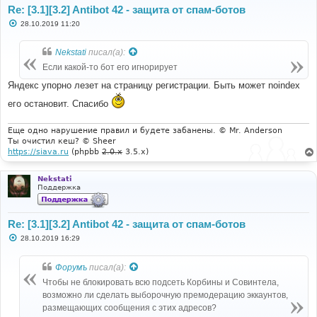
Re: [3.1][3.2] Antibot 42 - защита от спам-ботов
С
28.10.2019 11:20
о
о
б
Nekstati
писал(а):
щ
е
Если какой-то бот его игнорирует
н
и
Яндекс упорно лезет на страницу регистрации. Быть может noindex
е
его остановит. Спасибо
Еще одно нарушение правил и будете забанены. © Mr. Anderson
Ты очистил кеш? © Sheer
https://siava.ru
(phpbb
2.0.x
3.5.x)
Nekstati
Поддержка
Re: [3.1][3.2] Antibot 42 - защита от спам-ботов
С
28.10.2019 16:29
о
о
б
Форумъ
писал(а):
щ
е
Чтобы не блокировать всю подсеть Корбины и Совинтела,
н
возможно ли сделать выборочную премодерацию эккаунтов,
и
е
размещающих сообщения с этих адресов?