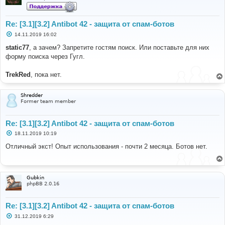
Re: [3.1][3.2] Antibot 42 - защита от спам-ботов
С
14.11.2019 16:02
о
о
static77
, а зачем? Запретите гостям поиск. Или поставьте для них
б
форму поиска через Гугл.
щ
е
н
TrekRed
, пока нет.
и
е
Shredder
Former team member
Re: [3.1][3.2] Antibot 42 - защита от спам-ботов
С
18.11.2019 10:19
о
о
Отличный экст! Опыт использования - почти 2 месяца. Ботов нет.
б
щ
е
н
и
Gubkin
е
phpBB 2.0.16
Re: [3.1][3.2] Antibot 42 - защита от спам-ботов
С
31.12.2019 6:29
о