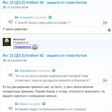
Re: [3.1][3.2] Antibot 42 - защита от спам-ботов
С
27.10.2019 16:04
о
о
б
romaamor
писал(а):
щ
е
С OneAll Social Login работать будет ?
н
и
У меня работает.
е
Nekstati
Поддержка
Re: [3.1][3.2] Antibot 42 - защита от спам-ботов
С
28.10.2019 5:50
о
о
б
digitalfarseer
писал(а):
щ
е
Это из-за него я целую подборку фотографий Чака
н
отсмотрел, пока не догадался перейти в Инкогнито?
и
е
Если расширение приняло вас за бота, у него были вполне
конкретные причины. Каким боком к этому относится инкогнито, из
вашего краткого сообщения неясно.
Siava
писал(а):
Возможно будет полезным добавить на страницу