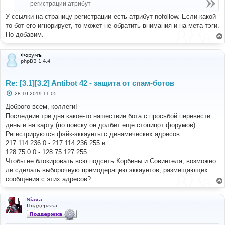
регистрации атрибут
У ссылки на страницу регистрации есть атрибут nofollow. Если какой-
то бот его игнорирует, то может не обратить внимания и на мета-тэги.
Но добавим.
Форумъ
phpBB 1.4.4
Re: [3.1][3.2] Antibot 42 - защита от спам-ботов
С
28.10.2019 11:05
о
о
Доброго всем, коллеги!
б
Последние три дня какое-то нашествие бота с просьбой перевести
щ
е
деньги на карту (по поиску он долбит еще стопицот форумов).
н
Регистрируются фэйк-эккаунты с динамических адресов
и
е
217.114.236.0 - 217.114.236.255 и
128.75.0.0 - 128.75.127.255
Чтобы не блокировать всю подсеть Корбины и Совинтела, возможно
ли сделать выборочную премодерацию эккаунтов, размещающих
сообщения с этих адресов?
Siava
Поддержка