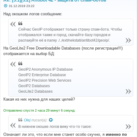
С
31.12.2019 23:22
о
о
Над окошком логов сообщение:
б
щ
е
н
Сейчас GeoIP отображает только страну спам-бота. Чтобы
и
отображался также и город, скачайте базу городов и
е
распакуйте её в папку ./../ext/nekstati/antibot42/geoip/.
На GeoLite2 Free Downloadable Databases (после регистрации!!!)
отображается на выбор БД:
GeoIP2 Anonymous IP Database
GeoIP2 Enterprise Database
GeoIP2 Precision Web Services
GeoIP2 Databases
GeoLite2 Databases
Какая из них нужна для наших целей?
Отправлено спустя 2 часа 29 минут 6 секунд:
Olej
писал(а):
В нижнем окошке логов вижу что-то такое:
Означает ли это, что если мне станет особо скучно, я
именно по