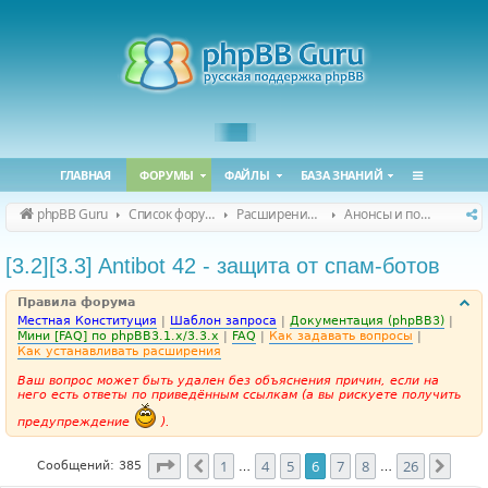
ГЛАВНАЯ
ФОРУМЫ
ФАЙЛЫ
БАЗА ЗНАНИЙ
phpBB Guru
Список форумов
Расширения phpBB
Анонсы и поддержка расширений для phpBB
[3.2][3.3] Antibot 42 - защита от спам-ботов
Правила форума
Местная Конституция
|
Шаблон запроса
|
Документация (phpBB3)
|
Мини [FAQ] по phpBB3.1.x/3.3.x
|
FAQ
|
Как задавать вопросы
|
Как устанавливать расширения
Ваш вопрос может быть удален без объяснения причин, если на
него есть ответы по приведённым ссылкам (а вы рискуете получить
предупреждение
).
Страница
6
из
26
1
4
5
6
7
8
26
Пред.
След
Сообщений: 385
…
…