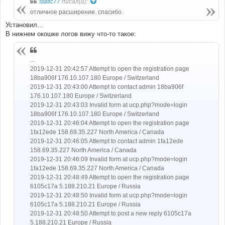
static77
писал(а):
щ
е
отличное расширение. спасибо.
н
и
Установил...
е
В нижнем окошке логов вижу что-то такое:
...
2019-12-31 20:42:57 Attempt to open the registration page
18ba906f 176.10.107.180 Europe / Switzerland
2019-12-31 20:43:00 Attempt to contact admin 18ba906f
176.10.107.180 Europe / Switzerland
2019-12-31 20:43:03 Invalid form at ucp.php?mode=login
18ba906f 176.10.107.180 Europe / Switzerland
2019-12-31 20:46:04 Attempt to open the registration page
1fa12ede 158.69.35.227 North America / Canada
2019-12-31 20:46:05 Attempt to contact admin 1fa12ede
158.69.35.227 North America / Canada
2019-12-31 20:46:09 Invalid form at ucp.php?mode=login
1fa12ede 158.69.35.227 North America / Canada
2019-12-31 20:48:49 Attempt to open the registration page
6105c17a 5.188.210.21 Europe / Russia
2019-12-31 20:48:50 Invalid form at ucp.php?mode=login
6105c17a 5.188.210.21 Europe / Russia
2019-12-31 20:48:50 Attempt to post a new reply 6105c17a
5.188.210.21 Europe / Russia