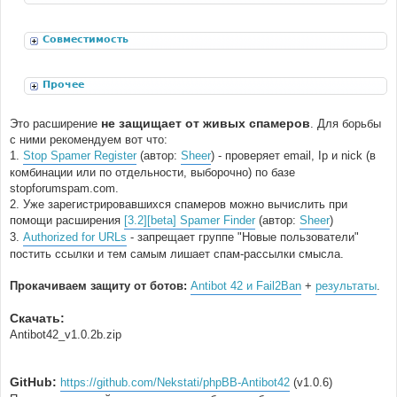
расширения
Совместимость
Прочее
не защищает от живых спамеров
Это расширение
. Для борьбы
с ними рекомендуем вот что:
1.
Stop Spamer Register
(автор:
Sheer
) - проверяет email, Ip и nick (в
комбинации или по отдельности, выборочно) по базе
stopforumspam.com.
2. Уже зарегистрировавшихся спамеров можно вычислить при
помощи расширения
[3.2][beta] Spamer Finder
(автор:
Sheer
)
3.
Authorized for URLs
- запрещает группе "Новые пользователи"
постить ссылки и тем самым лишает спам-рассылки смысла.
Прокачиваем защиту от ботов:
Antibot 42 и Fail2Ban
+
результаты
.
Скачать:
Antibot42_v1.0.2b.zip
GitHub:
https://github.com/Nekstati/phpBB-Antibot42
(v1.0.6)