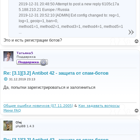
2019-12-31 20:48:50 Attempt to post a new reply 6105c17a
5.188.210.21 Europe / Russia
2019-12-31 20:52:10 [ADMIN] Ext config changed to: reg=1,
log=1, geoip=1, ban=0,
method1=1, method2=1, method3=1, method4=1, method5=1
...
Это и есть регистрации ботов?
Татьяна5
Поддержка
Re: [3.1][3.2] Antibot 42 - защита от спам-ботов
С
31.12.2019 23:13
о
о
Да, попытки зарегистрироваться и залогиниться
б
щ
е
н
и
Общие ошибки новичков (07.11.2005)
&
Как задавать вопросы
е
Мини FAQ
Olej
phpBB 1.4.3
Re: [3.1][3.2] Antibot 42 - защита от спам-ботов