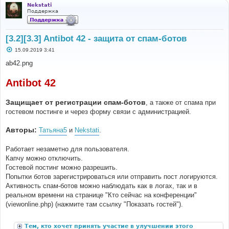
Nekstati
Поддержка
[3.2][3.3] Antibot 42 - защита от спам-ботов
С
15.09.2019 3:41
о
о
ab42.png
б
щ
е
Antibot 42
н
и
е
Защищает от регистрации спам-ботов
, а также от спама при
гостевом постинге и через форму связи с администрацией.
Авторы:
Татьяна5
и
Nekstati
.
Работает незаметно для пользователя.
Капчу можно отключить.
Гостевой постинг можно разрешить.
Попытки ботов зарегистрироваться или отправить пост логируются.
Активность спам-ботов можно наблюдать как в логах, так и в
реальном времени на странице "Кто сейчас на конференции"
(viewonline.php) (нажмите там ссылку "Показать гостей").
Тем, кто хочет принять участие в улучшении этого