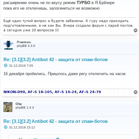
о
расширению очень не по вкусу режим
ТУРБО
в Я.Брйзере
б
пока его не отключишь, залогиниться не возможно
щ
е
н
и
Ещё один тупой вопрос и будете забанены. К гуру надо приходить
е
подготовленными, а не как Вы. Вчера создали форум с парой постов,
а сегодня уже 20 вопросов )))
Пчелкин
phpBB 3.3.0
Re: [3.1][3.2] Antibot 42 - защита от спам-ботов
С
31.12.2019 7:05
о
о
16 декабря пробились. Пришлось даже регу отключить на часок
б
щ
е
н
и
NIKON-D90, AF-S 18-105, AF-S 14-24, AF-S 24-70
е
Olej
phpBB 1.4.3
Re: [3.1][3.2] Antibot 42 - защита от спам-ботов
С
31.12.2019 23:12
о
о
б