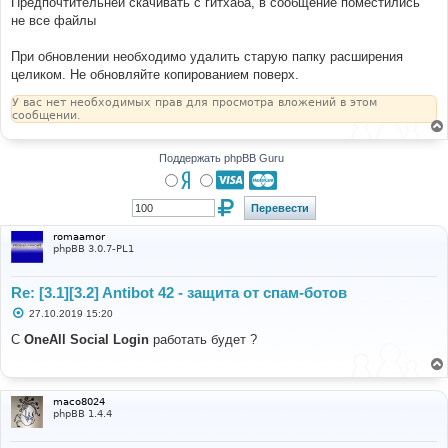
Предпочтительней скачивать с гитхаба, в сообщение поместились
не все файлы
При обновлении необходимо удалить старую папку расширения
целиком. Не обновляйте копированием поверх.
У вас нет необходимых прав для просмотра вложений в этом
сообщении.
Поддержать phpBB Guru
romaamor
phpBB 3.0.7-PL1
Re: [3.1][3.2] Antibot 42 - защита от спам-ботов
С
27.10.2019 15:20
о
о
С
OneAll Social Login
работать будет ?
б
щ
е
н
и
maco8024
е
phpBB 1.4.4