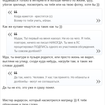
бодаешься только в интернете и больше ничего по жизни, фуу,
убогое зрелище, посмотреть на тебя или на твою фотку, хотя бы )))
Когда кажется - крестятся (с)
Всему-то тебя учить, еблан.
Как же кулаки чешутся на таких как ты )))
Мудак, ТЫ первый на меня наехал. Ни из-за чего. Я тебе,
повторю, ничего не писал НИКОГДА. Ты мне в ЛС
процитировал ПОДПИСЬ одного из участников обсуждения.
Ты совсем долбоеб?
Мда, ты внатури в пузыря родился, или просто жизнь не видел,
выгляни на улицу, сходи куда нибудь, нагруби там, в таких же
словах дураёб.
Да так, никто. Человек. У нас так принято. Но ебанаты и
долбоебы - могут не соглашаться.
Да ты не кто, это уже я сразу понял.
Мистер андерсон, который насмотрелся матрицу ))) К тебе
обращение и твои слова.