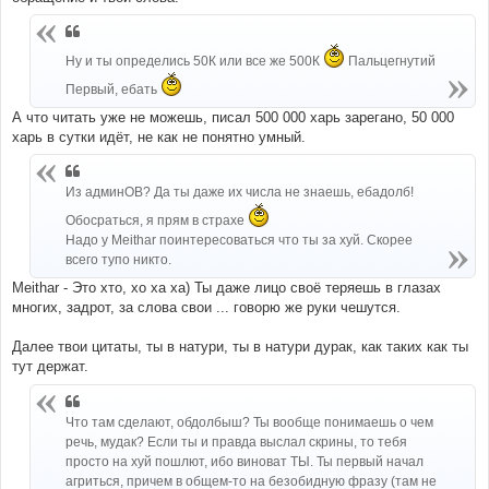
Ну и ты определись 50К или все же 500К
Пальцегнутий
Первый, ебать
А что читать уже не можешь, писал 500 000 харь зарегано, 50 000
харь в сутки идёт, не как не понятно умный.
Из админОВ? Да ты даже их числа не знаешь, ебадолб!
Обосраться, я прям в страхе
Надо у Meithar поинтересоваться что ты за хуй. Скорее
всего тупо никто.
Meithar - Это хто, хо ха ха) Ты даже лицо своё теряешь в глазах
многих, задрот, за слова свои ... говорю же руки чешутся.
Далее твои цитаты, ты в натури, ты в натури дурак, как таких как ты
тут держат.
Что там сделают, обдолбыш? Ты вообще понимаешь о чем
речь, мудак? Если ты и правда выслал скрины, то тебя
просто на хуй пошлют, ибо виноват ТЫ. Ты первый начал
агриться, причем в общем-то на безобидную фразу (там не