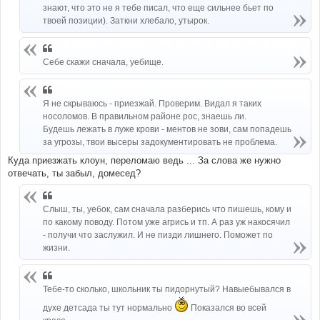
знают, что это не я тебе писал, что еще сильнее бьет по
твоей позиции). Заткни хлебало, утырок.
Себе скажи сначала, уебище.
Я не скрываюсь - приезжай. Проверим. Видал я таких
носоломов. В правильном районе рос, знаешь ли.
Будешь лежать в луже крови - ментов не зови, сам попадешь
за угрозы, твои высеры задокументировать не проблема.
Куда приезжать клоун, переломаю ведь ... За слова же нужно
отвечать, ты забыл, домесед?
Слыш, ты, уебок, сам сначала разберись что пишешь, кому и
по какому поводу. Потом уже агрись и тп. А раз уж накосячил
- получи что заслужил. И не пизди лишнего. Поможет по
жизни.
Тебе-то сколько, школьник ты пидорнутый? Навыебывался в
духе детсада ты тут нормально
Показался во всей