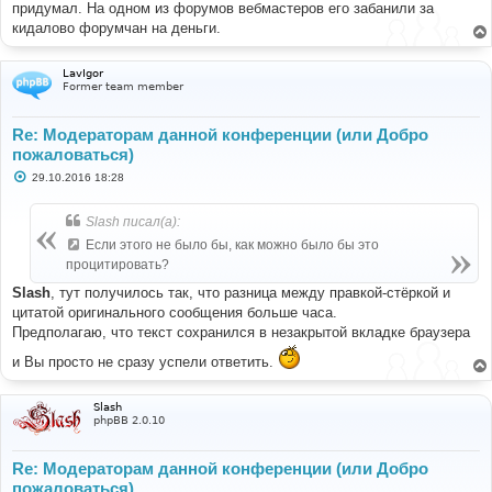
е
придумал. На одном из форумов вебмастеров его забанили за
кидалово форумчан на деньги.
LavIgor
Former team member
Re: Модераторам данной конференции (или Добро
пожаловаться)
С
29.10.2016 18:28
о
о
б
Slash писал(а):
щ
е
Если этого не было бы, как можно было бы это
н
процитировать?
и
е
Slash
, тут получилось так, что разница между правкой-стёркой и
цитатой оригинального сообщения больше часа.
Предполагаю, что текст сохранился в незакрытой вкладке браузера
и Вы просто не сразу успели ответить.
Slash
phpBB 2.0.10
Re: Модераторам данной конференции (или Добро
пожаловаться)