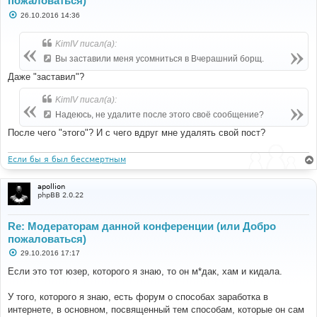
пожаловаться)
С
26.10.2016 14:36
о
о
б
KimIV писал(а):
щ
е
Вы заставили меня усомниться в Вчерашний борщ.
н
и
Даже "заставил"?
е
KimIV писал(а):
Надеюсь, не удалите после этого своё сообщение?
После чего "этого"? И с чего вдруг мне удалять свой пост?
Если бы я был бессмертным
apollion
phpBB 2.0.22
Re: Модераторам данной конференции (или Добро
пожаловаться)
С
29.10.2016 17:17
о
о
Если это тот юзер, которого я знаю, то он м*дак, хам и кидала.
б
щ
е
У того, которого я знаю, есть форум о способах заработка в
н
интернете, в основном, посвященный тем способам, которые он сам
и