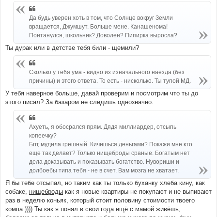
Да будь уверен хоть в том, что Солнце вокруг Земли
вращается, Джумшут. Больше мене. Канашенома!
Понтанулся, школьник? Доволен? Пипирка выросла?
Ты дурак или в детстве тебя били - щемили?
Сколько у тебя ума - видно из изначального наезда (без
причины) и этого ответа. То есть - нисколько. Ты тупой МД.
У тебя наверное больше, давай проверим и посмотрим что ты до
этого писал? За базаром не следишь однозначно.
Ахуеть, я обосрался прям. Дядя миллиардер, отсыпь
копеечку?
Бггг, мудила грешный. Кичишься деньгами? Покажи мне кто
еще так делает? Только нищеброды сраные. Богатым нет
дела доказывать и показывать богатство. Нувориши и
долбоебы типа тебя - не в счет. Вам мозга не хватает.
Я бы тебе отсыпал, но таким как ты только буханку хлеба кину, как
собаке,
нищеброды
как я новые квартиры не покупают и не выпивают
раз в неделю коньяк, который стоит половину стоимости твоего
компа )))) Ты как я понял в свои года ещё с мамой живёшь,