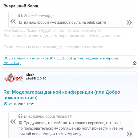
о
о
Вчерашний борщ
,
б
щ
Zerocol писал(а):
е
н
на ваш форум уже жалоба была на офф сайте
и
е
Уже была... "Ещё и будет..." Так что всё нормально
Лучше опубликовать до, чем оправдываться без причин после
Сама, если бы была в команде, поступила бы так же
Общие ошибки новичков (07.11.2005)
&
Как задавать вопросы
Мини FAQ
Slash
phpBB 2.0.10
Re: Модераторам данной конференции (или Добро
пожаловаться)
С
26.10.2016 12:21
о
о
б
Вчерашний борщ писал(а):
щ
е
Тут думаешь, как избежать внешних сервисов, которые
н
по пользовательскому соглашению могут привести к утечке
и
е
личной информации третьему лицу.