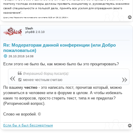
поэтому господа инженеры должны проявить инициативу и, руководствуясь знаниями
своей специальности и пользой дела, принять все усилия для оправдания своего
назначения".
Циркуляр Морского технического комитета №15 от 29.11.1910 г.
Slash
phpBB 2.0.10
Re: Модераторам данной конференции (или Добро
пожаловаться)
С
26.10.2016 14:08
о
о
Если этого не было бы, как можно было бы это процитировать?
б
щ
Вчерашний борщ писал(а):
е
н
менее честным считаю
и
е
По вашему
честно
- это написать пост, прочитав который, можно
усомниться в человеке или в форуме в целом. А чтобы избежать
каких то вопросов, просто стереть текст, типа я не приделах?
(Риторический вопрос).
Слово не воробей. ©
Если бы я был бессмертным