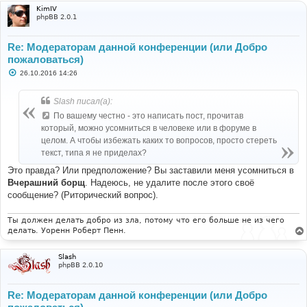
KimIV
phpBB 2.0.1
Re: Модераторам данной конференции (или Добро
пожаловаться)
С
26.10.2016 14:26
о
о
б
Slash писал(а):
щ
е
По вашему честно - это написать пост, прочитав
н
который, можно усомниться в человеке или в форуме в
и
е
целом. А чтобы избежать каких то вопросов, просто стереть
текст, типа я не приделах?
Это правда? Или предположение? Вы заставили меня усомниться в
Вчерашний борщ
. Надеюсь, не удалите после этого своё
сообщение? (Риторический вопрос).
Ты должен делать добро из зла, потому что его больше не из чего
делать. Уоренн Роберт Пенн.
Slash
phpBB 2.0.10
Re: Модераторам данной конференции (или Добро