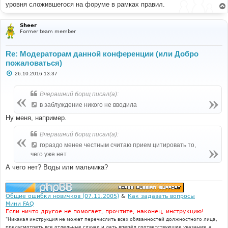
е
уровня сложившегося на форуме в рамках правил.
Sheer
Former team member
Re: Модераторам данной конференции (или Добро
пожаловаться)
С
26.10.2016 13:37
о
о
б
Вчерашний борщ писал(а):
щ
е
в заблуждение никого не вводила
н
и
Ну меня, например.
е
Вчерашний борщ писал(а):
гораздо менее честным считаю прием цитировать то,
чего уже нет
А чего нет? Воды или мальчика?
Общие ошибки новичков (07.11.2005)
&
Как задавать вопросы
Мини FAQ
Если ничто другое не помогает, прочтите, наконец, инструкцию!
"Никакая инструкция не может перечислить всех обязанностей должностного лица,
предусмотреть все отдельные случаи и дать вперёд соответствующие указания, а