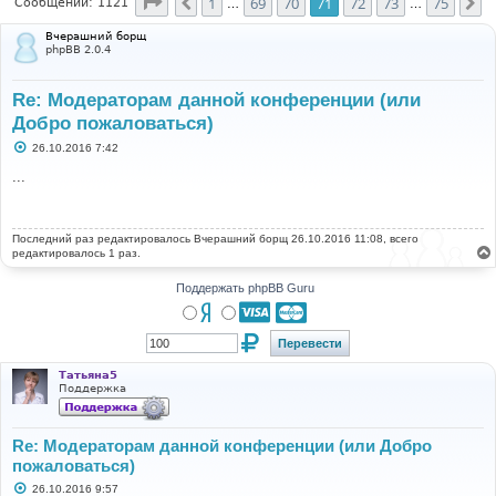
Страница
71
из
75
1
69
70
71
72
73
75
Пред.
С
Сообщений: 1121
…
…
Вчерашний борщ
phpBB 2.0.4
Re: Модераторам данной конференции (или
Добро пожаловаться)
С
26.10.2016 7:42
о
о
...
б
щ
е
н
Последний раз редактировалось
и
Вчерашний борщ
26.10.2016 11:08, всего
е
редактировалось 1 раз.
Поддержать phpBB Guru
Татьяна5
Поддержка
Re: Модераторам данной конференции (или Добро
пожаловаться)
С
26.10.2016 9:57