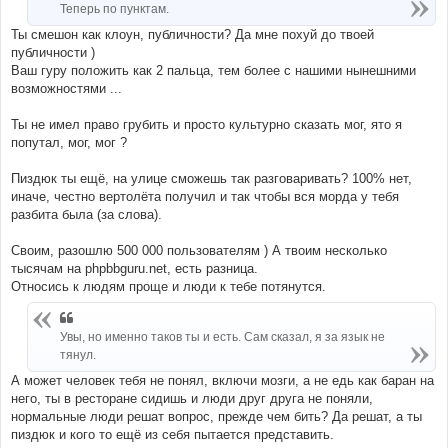
Теперь по пунктам.
Ты смешон как клоун, публичности? Да мне похуй до твоей
публичности )
Ваш гуру положить как 2 пальца, тем более с нашими нынешними
возможностями ...
Ты не имел право грубить и просто культурно сказать мог, ято я
попутал, мог, мог ?
Пиздюк ты ещё, на улице сможешь так разговаривать? 100% нет,
иначе, честно вертолёта получил и так чтобы вся морда у тебя
разбита была (за слова).
Своим, разошлю 500 000 пользователям ) А твоим несколько
тысячам на phpbbguru.net, есть разница.
Относись к людям проще и люди к тебе потянутся.
Увы, но именно таков ты и есть. Сам сказал, я за язык не
тянул.
А может человек тебя не понял, включи мозги, а не едь как баран на
него, ты в ресторане сидишь и люди друг друга не поняли,
нормальные люди решат вопрос, прежде чем бить? Да решат, а ты
пиздюк и кого то ещё из себя пытается представить.