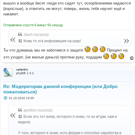
вышло и вообще бесят люди кто сидят тут, оскорблениями кидаются
(взрослые), а ответить не могут, поверь, жизнь тебя научит ещё и
накажет.
Отправлено спустя 6 минут 55 секунд:
Slash писал(а):
Кому то эта информация на руку!
Ты что думаешь мы не заботимся о защите
Процент на
это уходит, (не малые деньги) протяни руку, подадим
valentin
phpBB 1.4.2
Re: Модераторам данной конференции (или Добро
пожаловаться)
С
31.10.2016 15:05
о
о
б
apollion писал(а):
щ
е
Если это тот юзер, которого я знаю, то он м*дак, хам и
н
кидала.
и
е
У того, которого я знаю, есть форум о способах заработка в