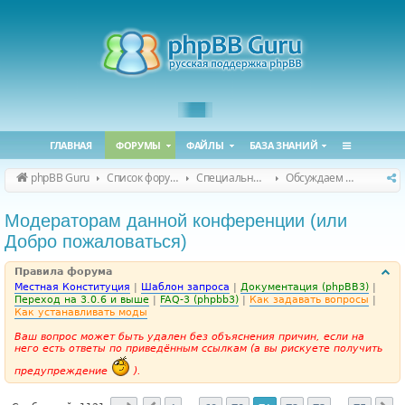
ГЛАВНАЯ
ФОРУМЫ
ФАЙЛЫ
БАЗА ЗНАНИЙ
phpBB Guru
Список форумов
Специальные форумы
Обсуждаем сайт и конференцию
Модераторам данной конференции (или
Добро пожаловаться)
Правила форума
Местная Конституция
|
Шаблон запроса
|
Документация (phpBB3)
|
Переход на 3.0.6 и выше
|
FAQ-3 (phpbb3)
|
Как задавать вопросы
|
Как устанавливать моды
Ваш вопрос может быть удален без объяснения причин, если на
него есть ответы по приведённым ссылкам (а вы рискуете получить
предупреждение
).