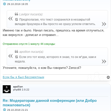
С
29.10.2016 19:35
о
о
б
LavIgor писал(а):
щ
е
Предполагаю, что текст сохранился в незакрытой
н
вкладке браузера и Вы просто не сразу успели ответить.
и
е
Именно так и было. Начал писать, пришлось на время отлучиться,
как вернулся - дописал и отправил...
Отправлено спустя 1 минуту 44 секунды:
apollion писал(а):
Если это тот юзер, которого я знаю, то он м*дак, хам и
кидала.
Уточните, пожалуйста, о ком Вы говорите? Zerocol?
Если бы я был бессмертным
apollion
phpBB 2.0.22
Re: Модераторам данной конференции (или Добро
пожаловаться)
С
29.10.2016 21:21