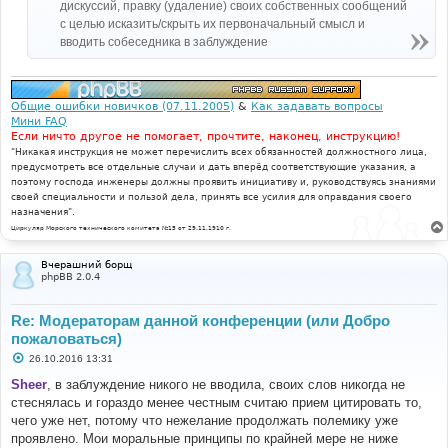
дискуссий, правку (удаление) своих собственных сообщений
с целью исказить/скрыть их первоначальный смысл и
вводить собеседника в заблуждение
Общие ошибки новичков (07.11.2005)
&
Как задавать вопросы
Мини FAQ
Если ничто другое не помогает, прочтите, наконец, инструкцию!
"Никакая инструкция не может перечислить всех обязанностей должностного лица,
предусмотреть все отдельные случаи и дать вперёд соответствующие указания, а
поэтому господа инженеры должны проявить инициативу и, руководствуясь знаниями
своей специальности и пользой дела, принять все усилия для оправдания своего
назначения".
Циркуляр Морского технического комитета №15 от 29.11.1910 г.
Вчерашний борщ
phpBB 2.0.4
Re: Модераторам данной конференции (или Добро
пожаловаться)
С
26.10.2016 13:31
о
о
Sheer
, в заблуждение никого не вводила, своих слов никогда не
б
стеснялась и гораздо менее честным считаю прием цитировать то,
щ
е
чего уже нет, потому что нежелание продолжать полемику уже
н
проявлено. Мои моральные принципы по крайней мере не ниже
и