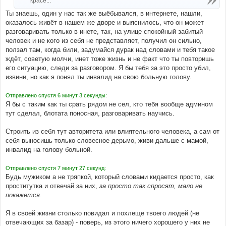
красе...
Ты знаешь, один у нас так же выёбывался, в интернете, нашли,
оказалось живёт в нашем же дворе и выяснилось, что он может
разговаривать только в инете, так, на улице спокойный забитый
человек и не кого из себя не представляет, получил он сильно,
ползал там, когда били, задумайся дурак над словами и тебя такое
ждёт, советую молчи, инет тоже жизнь и не факт что ты повторишь
его ситуацию, следи за разговором. Я бы тебя за это просто убил,
извини, но как я понял ты инвалид на свою больную голову.
Отправлено спустя 6 минут 3 секунды:
Я бы с таким как ты срать рядом не сел, кто тебя вообще админом
тут сделал, блотата поносная, разговаривать научись.
Строить из себя тут авторитета или влиятельного человека, а сам от
себя выносишь только словесное дерьмо, живи дальше с мамой,
инвалид на голову больной.
Отправлено спустя 7 минут 27 секунд:
Будь мужиком а не тряпкой, который словами кидается просто, как
проститутка и отвечай за них,
за просто так спросят, мало не
покажется
.
Я в своей жизни столько повидал и похлеще твоего людей (не
отвечающих за базар) - поверь, из этого ничего хорошего у них не