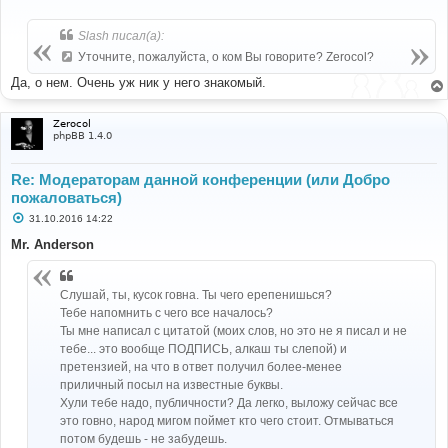
о
о
б
Slash писал(а):
щ
е
Уточните, пожалуйста, о ком Вы говорите? Zerocol?
н
и
Да, о нем. Очень уж ник у него знакомый.
е
Zerocol
phpBB 1.4.0
Re: Модераторам данной конференции (или Добро
пожаловаться)
С
31.10.2016 14:22
о
о
Mr. Anderson
б
щ
е
н
Слушай, ты, кусок говна. Ты чего ерепенишься?
и
Тебе напомнить с чего все началось?
е
Ты мне написал с цитатой (моих слов, но это не я писал и не
тебе... это вообще ПОДПИСЬ, алкаш ты слепой) и
претензией, на что в ответ получил более-менее
приличный посыл на известные буквы.
Хули тебе надо, публичности? Да легко, выложу сейчас все
это говно, народ мигом поймет кто чего стоит. Отмываться
потом будешь - не забудешь.