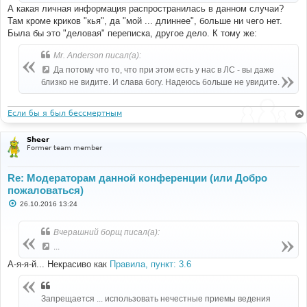
А какая личная информация распространилась в данном случаи?
Там кроме криков "кья", да "мой ... длиннее", больше ни чего нет.
Была бы это "деловая" переписка, другое дело. К тому же:
Mr. Anderson писал(а):
Да потому что то, что при этом есть у нас в ЛС - вы даже
близко не видите. И слава богу. Надеюсь больше не увидите.
Если бы я был бессмертным
Sheer
Former team member
Re: Модераторам данной конференции (или Добро
пожаловаться)
С
26.10.2016 13:24
о
о
б
Вчерашний борщ писал(а):
щ
е
...
н
и
А-я-я-й... Некрасиво как
Правила, пункт: 3.6
е
Запрещается ... использовать нечестные приемы ведения