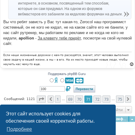
интернете, в основном, посвященный тем способам,
которые он сам придумал. На одном из форумов
вебмастеров его забанили за кидалово форумчан на деньги.
Вы что ребят зависть у Вас тут какая-то, Zerocol наш программист
системный, он не кого не кидал, не на каком сайте его не банили, у
нас сайт рутрекер, мы работаем по рекламе и не когда не кого не
кидали,
apollion
-
За клевету тебе придёт
, посмотри на свой нулевой
сайт.
Если наши жизненные дорожки с кем-то расходятся, значит, этот человек выполнил
свою задачу в нашей жизни, а мы – в его. На их место приходят новые люди, чтобы
научить нас чему-то еще.
Поддержать phpBB Guru
Страница
71
из
75
1
69
70
71
72
73
75
Пред.
С
Сообщений: 1121
…
…
Перейти
Этот сайт использует cookies для
Главная
Форумы
Наша команда
О команде
Конфиденциальность
обеспечения своей корректной работы.
Подробнее