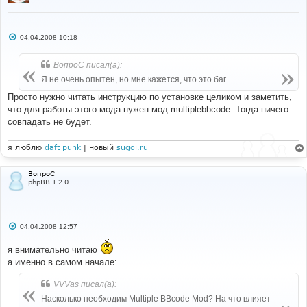
С
04.04.2008 10:18
о
о
б
ВопроС писал(а):
щ
е
Я не очень опытен, но мне кажется, что это баг.
н
и
Просто нужно читать инструкцию по установке целиком и заметить,
е
что для работы этого мода нужен мод multiplebbcode. Тогда ничего
совпадать не будет.
я люблю
daft punk
| новый
sugoi.ru
ВопроС
phpBB 1.2.0
С
04.04.2008 12:57
о
о
я внимательно читаю
б
щ
а именно в самом начале:
е
н
и
VVVas писал(а):
е
Насколько необходим Multiple BBcode Mod? На что влияет