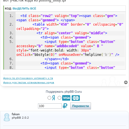
вот участок кода из posting_body.tpl
н
и
КОД:
ВЫДЕЛИТЬ ВСЁ
е
<td
class
=
"row2"
valign
=
"top"
><span
class
=
"gen"
>
<span
class
=
"genmed"
>
</span>
<table
width
=
"450"
border
=
"0"
cellspacing
=
"0"
cellpadding
=
"2"
>
<tr
align
=
"center"
valign
=
"middle"
>
<td><span
class
=
"genmed"
>
<input
type
=
"button"
class
=
"button"
accesskey
=
"b"
name
=
"addbbcode0"
value
=
" B "
style
=
"
font
-
weight
:
bold
;
 width
:
30px
"
onClick
=
"
bbstyle
(
0
)
"
onMouseOver
=
"
helpline
(
'b'
)
"
/>
</span></td>
<td><span
class
=
"genmed"
>
<input
type
=
"button"
class
=
"button"
accesskey
=
"i"
name
=
"addbbcode2"
value
=
" i "
style
=
"
font
-
style
:
italic
;
 width
:
30px
"
форум по спутниковому интернету и тв
onClick
=
"
bbstyle
(
2
)
"
onMouseOver
=
"
helpline
(
'i'
)
"
/>
форум для тестов установленных модов
</span></td>
<td><span
class
=
"genmed"
>
Поддержать phpBB Guru
<input
type
=
"button"
class
=
"button"
accesskey
=
"u"
name
=
"addbbcode4"
value
=
" u "
style
=
"
text
-
decoration
:
 underline
;
 width
:
30px
"
onClick
=
"
bbstyle
(
4
)
"
onMouseOver
=
"
helpline
(
'u'
)
"
/>
</span></td>
fskon
<td><span
class
=
"genmed"
>
phpBB 2.0.2
<input
type
=
"button"
class
=
"button"
accesskey
=
"q"
name
=
"addbbcode6"
value
=
"Quote"
style
=
"
width
:
50px
"
onClick
=
"
bbstyle
(
6
)
"