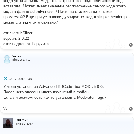
когда устанавливал мод, то и в .tpl и в .css ведь одинаковый код
вставлял. Может имеет значение расположение самого кода этого
мода в файле subSilver.css ? Никто не сталкивался с такой
проблемой? Еще при установке дублируется код в simple_header.tpl -
может с этим что-то связано?
стиль: subSilver
версия: 2.0.22
стоит аддон от Поручика
Valiks
phpBB 1.4.1
С
23.12.2007 9:46
о
о
У меня установлен Advanced BBCode Box MOD v5.0.0c
б
После него внесены много изменений в файлы
щ
е
Есть ли возможность как-то установить Moderator Tags?
н
и
е
Val
RUFOND
phpBB 1.4.4