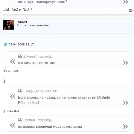
его отсутствие/присутствие?
ЗЫ: №2 и №3 ?
Палыч
Former team member
С
04.04.2008 13:17
о
о
б
ВопроС писал(а):
щ
е
я внимательно читаю
н
и
Увы, нет.
е
1.
Coagulant писал(а):
Если кнопка не нужна, то не нужно ставить ни Multiple
BBcode Mod
у вас же
ВопроС писал(а):
исправил:
кнопочки
модерского мода