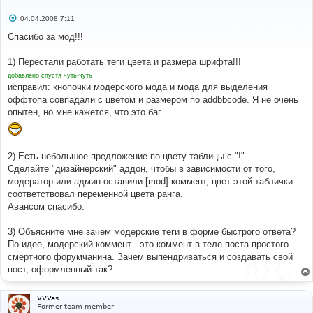
С
04.04.2008 7:11
о
о
Спасибо за мод!!!
б
щ
е
1) Перестали работать теги цвета и размера шрифта!!!
н
добавлено спустя чуть-чуть
и
е
исправил: кнопочки модерского мода и мода для выделения
оффтопа совпадали с цветом и размером по addbbcode. Я не очень
опытен, но мне кажется, что это баг.
2) Есть небольшое предложение по цвету таблицы с "!".
Сделайте "дизайнерский" аддон, чтобы в зависимости от того,
модератор или админ оставили [mod]-коммент, цвет этой таблички
соответствовал переменной цвета ранга.
Авансом спасибо.
3) Объясните мне зачем модерские теги в форме быстрого ответа?
По идее, модерский коммент - это коммент в теле поста простого
смертного форумчанина. Зачем выпендриваться и создавать свой
пост, оформленный так?
VVVas
Former team member