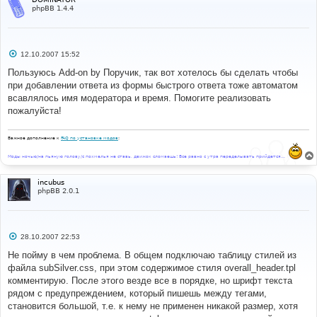
background
-
color
:
{
T_TD_COLOR1
}
"
value
=
"black"
phpBB 1.4.4
class
=
"genmed"
>
{L_COLOR_BLACK}
</option>
</select>
 &nbsp;{L_FONT_SIZE}:
<select
name
=
"addbbcodefontsize"
С
12.10.2007 15:52
onChange
=
"
bbfontstyle
(
'[size='
+
о
this
.
form
.
addbbcodefontsize
.
options
[
this
.
form
.
addbbco
о
Пользуюсь Add-on by Поручик, так вот хотелось бы сделать чтобы
defontsize
.
selectedIndex
].
value 
+
']'
,
'[/size]'
)
"
б
при добавлении ответа из формы быстрого ответа тоже автоматом
щ
onMouseOver
=
"
helpline
(
'f'
)
"
>
е
всавлялось имя модератора и время. Помогите реализовать
<option
value
=
"7"
н
class
=
"genmed"
>
{L_FONT_TINY}
</option>
пожалуйста!
и
<option
value
=
"9"
е
class
=
"genmed"
>
{L_FONT_SMALL}
</option>
Важное дополнение к
FAQ по установке модов
:
<option
value
=
"12"
selected
class
=
"genmed"
>
{L_FONT_NORMAL}
</option>
Моды ночью/на пьяную голову/с похмелья не ставь, движок сломаешь! Все равно с утра переделывать прийдется...
<option
value
=
"18"
class
=
"genmed"
>
{L_FONT_LARGE}
</option>
incubus
<option
value
=
"24"
phpBB 2.0.1
class
=
"genmed"
>
{L_FONT_HUGE}
</option>
</select>
</span></td>
С
28.10.2007 22:53
о
о
Не пойму в чем проблема. В общем подключаю таблицу стилей из
б
файла subSilver.css, при этом содержимое стиля overall_header.tpl
щ
е
комментирую. После этого везде все в порядке, но шрифт текста
н
рядом с предупреждением, который пишешь между тегами,
и
е
становится большой, т.е. к нему не применен никакой размер, хотя