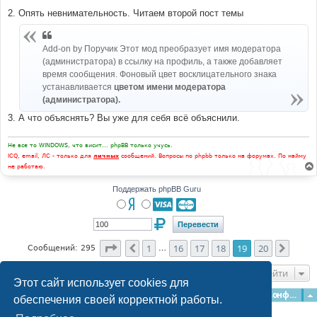
2. Опять невнимательность. Читаем второй пост темы
Add-on by Поручик Этот мод преобразует имя модератора
(администратора) в ссылку на профиль, а также добавляет
время сообщения. Фоновый цвет восклицательного знака
устанавливается
цветом имени модератора
(администратора).
3. А что объяснять? Вы уже для себя всё объяснили.
Не все то WINDOWS, что висит... phpBB только учусь.
ICQ, email, ЛС - только для
личных
сообщений. Вопросы по phpbb только на форумах. По найму
не работаю.
Поддержать phpBB Guru
Страница
19
из
20
1
16
17
18
19
20
Пред.
След.
Сообщений: 295
…
Перейти
Этот сайт использует cookies для
Главная
Форумы
Наша команда
О команде
Конфиденциальность
обеспечения своей корректной работы.