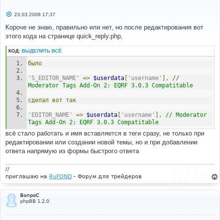
С
23.03.2008 17:37
о
о
Короче не знаю, правильно или нет, но после редактирования вот
б
этого кода на странице quick_reply.php,
щ
е
н
КОД:
ВЫДЕЛИТЬ ВСЁ
и
е
было
'S_EDITOR_NAME'
=>
$userdata
[
'username'
],
// 
Moderator Tags Add-On 2: EQRF 3.0.3 Compatitable
сделал
вот
так
'EDITOR_NAME'
=>
$userdata
[
'username'
],
// Moderator 
Tags Add-On 2: EQRF 3.0.3 Compatitable
всё стало работать и имя вставляется в теги сразу, не только при
редактировании или создании новой темы, но и при добавлении
ответа напрямую из формы быстрого ответа
//
приглашаю на
RuFOND
- Форум для трейдеров
ВопроС
phpBB 1.2.0