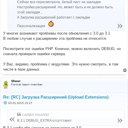
Сейчас все пересмотрела, белый лист на закладке
Настройка расширений. Но, может быть и не должно быть
этой закладки...
А Загрузка расширений работает с закладки
Персонализация
У многих возникают проблемы после обновления с 3.0 до 3.1.
В любом случае к расширению эта проблема не относится.
Посмотрите лог ошибок PHP. Конечно, можно включить DEBUG, но
сначала проверьте ошибки сервера.
У Вас, видимо, проблема с модулями. Это нужно смотреть, в том
числе в базе данных.
Sheer
Former team member
Re: [RC] Загрузка Расширений (Upload Extensions)
С
03.01.2015 15:27
о
о
б
LavIgor писал(а):
щ
е
В 3.1 DEBUG_EXTRA отсутствует.
н
и
В 3.1 config.php несколько отличается от 3.0