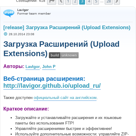
Страница
3
из
28
1
2
3
4
5
28
Пред.
След.
Сообщений: 418
…
LavIgor
Former team member
[release] Загрузка Расширений (Upload Extensions)
С
28.10.2014 23:08
о
о
Загрузка Расширений (Upload
б
щ
Extensions)
е
н
и
е
Авторы:
LavIgor
,
John P
Веб-страница расширения:
http://lavigor.github.io/upload_ru/
Также доступен
официальный сайт на английском
.
Краткое описание:
Загружайте и устанавливайте расширения и их языковые
пакеты без использования FTP!
Управляйте расширениями быстрее и эффективнее!
Используйте дополнительные возможности: управляйте ZIP-