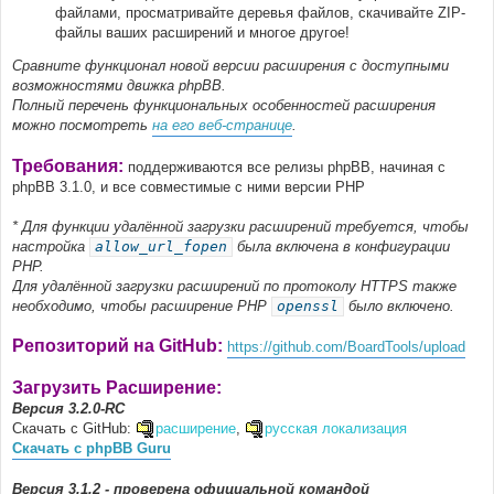
файлами, просматривайте деревья файлов, скачивайте ZIP-
файлы ваших расширений и многое другое!
Сравните функционал новой версии расширения с доступными
возможностями движка phpBB.
Полный перечень функциональных особенностей расширения
можно посмотреть
на его веб-странице
.
Требования:
поддерживаются все релизы phpBB, начиная с
phpBB 3.1.0, и все совместимые с ними версии PHP
* Для функции удалённой загрузки расширений требуется, чтобы
настройка
allow_url_fopen
была включена в конфигурации
PHP.
Для удалённой загрузки расширений по протоколу HTTPS также
необходимо, чтобы расширение PHP
openssl
было включено.
Репозиторий на GitHub:
https://github.com/BoardTools/upload
Загрузить Расширение:
Версия 3.2.0-RC
Скачать с GitHub:
расширение
,
русская локализация
Скачать с phpBB Guru
Версия 3.1.2 - проверена официальной командой