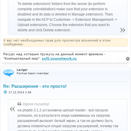
To delete extensions' folders from the server (to perform
complete uninstallation) make sure that your extension is
disabled and its data is deleted in Manage extensions. Then
navigate in the ACP to Customise -> Extension Management ->
Upload extensions. Choose the extension that you want to
delete and click Delete extension.
У вас нет необходимых прав для просмотра вложений в этом
сообщении.
Ресурс над которым тружусь на данный момент времени -
"Компьютерный мир":
soft.younetwork.ru
LavIgor
Former team member
Re: Расширения - это просто!
С
17.12.2014 1:48
о
о
б
Dgene писал(а):
щ
е
на phpbb 3.1.2 установила upload-master - всё прошло
н
успешно, но в результате когда нажимаешь на загрузка
и
е
расширений вылазит белый экран, а так не должно быть
должна появляться опция загрузки расширений, почему так