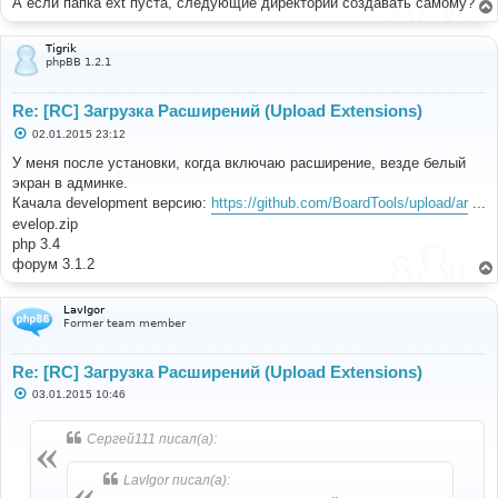
А если папка ext пуста, следующие директории создавать самому?
Tigrik
phpBB 1.2.1
Re: [RC] Загрузка Расширений (Upload Extensions)
С
02.01.2015 23:12
о
о
У меня после установки, когда включаю расширение, везде белый
б
экран в админке.
щ
е
Качала development версию:
https://github.com/BoardTools/upload/ar
...
н
evelop.zip
и
е
php 3.4
форум 3.1.2
LavIgor
Former team member
Re: [RC] Загрузка Расширений (Upload Extensions)
С
03.01.2015 10:46
о
о
б
Сергей111 писал(а):
щ
е
н
LavIgor писал(а):
и