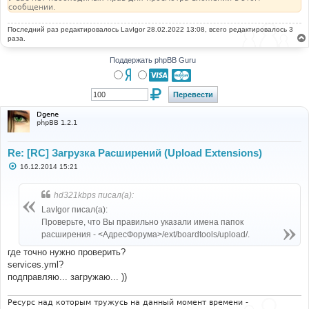
сообщении.
Последний раз редактировалось
LavIgor
28.02.2022 13:08, всего редактировалось 3
раза.
Поддержать phpBB Guru
Dgene
phpBB 1.2.1
Re: [RC] Загрузка Расширений (Upload Extensions)
С
16.12.2014 15:21
о
о
б
hd321kbps писал(а):
щ
е
LavIgor писал(а):
н
Проверьте, что Вы правильно указали имена папок
и
е
расширения - <АдресФорума>/ext/boardtools/upload/.
где точно нужно проверить?
services.yml?
подправляю... загружаю... ))
Ресурс над которым тружусь на данный момент времени -