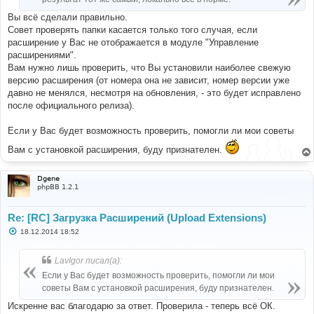
Вы всё сделали правильно.
Совет проверять папки касается только того случая, если
расширение у Вас не отображается в модуле "Управление
расширениями".
Вам нужно лишь проверить, что Вы установили наиболее свежую
версию расширения (от номера она не зависит, номер версии уже
давно не менялся, несмотря на обновления, - это будет исправлено
после официального релиза).
Если у Вас будет возможность проверить, помогли ли мои советы
Вам с установкой расширения, буду признателен.
Dgene
phpBB 1.2.1
Re: [RC] Загрузка Расширений (Upload Extensions)
С
18.12.2014 18:52
о
о
б
LavIgor писал(а):
щ
е
Если у Вас будет возможность проверить, помогли ли мои
н
советы Вам с установкой расширения, буду признателен.
и
е
Искренне вас благодарю за ответ. Проверила - теперь всё ОК.