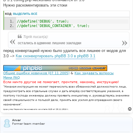
е
Нужно раскоментировать эти стоки
КОД:
ВЫДЕЛИТЬ ВСЁ
//@define('DEBUG', true);
//@define('DEBUG_CONTAINER', true);
Tigrik писал(а):
остались в админке лишние закладки
перед конвертацией нужно было удалить все лишнее от модов для
3.0 -->
Как сконвертировать phpBB 3.0 в phpBB 3.1
Общие ошибки новичков (07.11.2005)
&
Как задавать вопросы
Мини FAQ
Если ничто другое не помогает, прочтите, наконец, инструкцию!
"Никакая инструкция не может перечислить всех обязанностей должностного лица,
предусмотреть все отдельные случаи и дать вперёд соответствующие указания, а
поэтому господа инженеры должны проявить инициативу и, руководствуясь знаниями
своей специальности и пользой дела, принять все усилия для оправдания своего
назначения".
Циркуляр Морского технического комитета №15 от 29.11.1910 г.
Anvar
Former team member