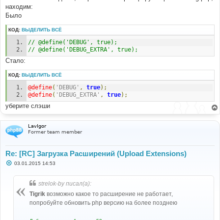
находим:
Было
КОД:
ВЫДЕЛИТЬ ВСЁ
// @define('DEBUG', true);
// @define('DEBUG_EXTRA', true); 
Стало:
КОД:
ВЫДЕЛИТЬ ВСЁ
@define
(
'DEBUG'
,
true
);
@define
(
'DEBUG_EXTRA'
,
true
);
уберите слэши
LavIgor
Former team member
Re: [RC] Загрузка Расширений (Upload Extensions)
С
03.01.2015 14:53
о
о
б
strelok-by писал(а):
щ
е
Tigrik
возможно какое то расширение не работает,
н
попробуйте обновить php версию на более позднею
и
е