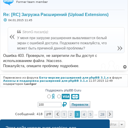
Former team member
Re: [RC] Загрузка Расширений (Upload Extensions)
С
04.01.2015 11:45
о
о
б
StronG писал(а):
щ
е
У меня при загрузке расширения вываливается белый
н
экран с ошибкой доступа. Подскажите пожалуйста, что
и
е
может быть причиной данной проблемы?
Ошибка 403. Проверьте, не запретили ли Вы доступ с
использованием файла .htaccess.
Пожалуйста, опишите проблему подробнее.
Перенесено из форума
Бета-версии расширений для phpBB 3.1.x
в форум
Анонсы и поддержка расширений для phpBB 3.1.x
11.07.2015 12:49
модератором
LavIgor
Поддержать phpBB Guru
Страница
3
из
28
1
2
3
4
5
28
Пред.
След.
Сообщений: 418
…
Перейти