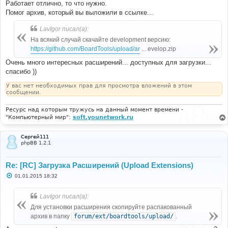
Работает отлично, то что нужно.
Помог архив, который вы выложили в ссылке...
LavIgor писал(а):
На всякий случай скачайте development версию:
https://github.com/BoardTools/upload/ar
... evelop.zip
Очень много интересных расширений... доступных для загрузки...
спасибо ))
У вас нет необходимых прав для просмотра вложений в этом
сообщении.
Ресурс над которым тружусь на данный момент времени -
"Компьютерный мир":
soft.younetwork.ru
Сергей111
phpBB 1.2.1
Re: [RC] Загрузка Расширений (Upload Extensions)
С
01.01.2015 18:32
о
о
б
LavIgor писал(а):
щ
е
Для установки расширения скопируйте распакованный
н
архив в папку
forum/ext/boardtools/upload/
.
и
е