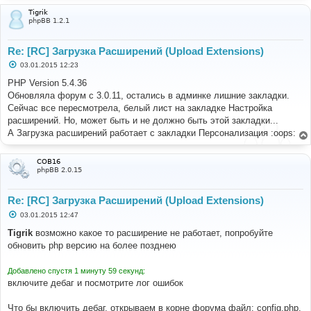
Tigrik
phpBB 1.2.1
Re: [RC] Загрузка Расширений (Upload Extensions)
С
03.01.2015 12:23
о
о
PHP Version 5.4.36
б
Обновляла форум с 3.0.11, остались в админке лишние закладки.
щ
е
Сейчас все пересмотрела, белый лист на закладке Настройка
н
расширений. Но, может быть и не должно быть этой закладки...
и
е
А Загрузка расширений работает с закладки Персонализация :oops:
COB16
phpBB 2.0.15
Re: [RC] Загрузка Расширений (Upload Extensions)
С
03.01.2015 12:47
о
о
Tigrik
возможно какое то расширение не работает, попробуйте
б
обновить php версию на более позднею
щ
е
н
Добавлено спустя 1 минуту 59 секунд:
и
е
включите дебаг и посмотрите лог ошибок
Что бы включить дебаг, открываем в корне форума файл: config.php,