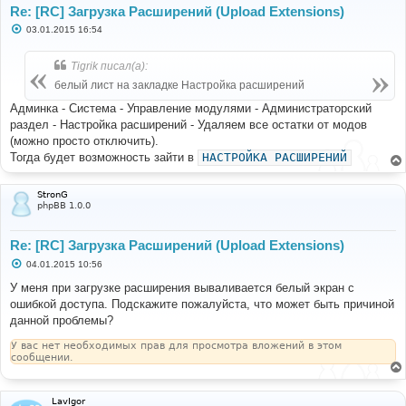
Re: [RC] Загрузка Расширений (Upload Extensions)
С
03.01.2015 16:54
о
о
б
Tigrik писал(а):
щ
е
белый лист на закладке Настройка расширений
н
и
Админка - Система - Управление модулями - Администраторский
е
раздел - Настройка расширений - Удаляем все остатки от модов
(можно просто отключить).
Тогда будет возможность зайти в
НАСТРОЙКА РАСШИРЕНИЙ
StronG
phpBB 1.0.0
Re: [RC] Загрузка Расширений (Upload Extensions)
С
04.01.2015 10:56
о
о
У меня при загрузке расширения вываливается белый экран с
б
ошибкой доступа. Подскажите пожалуйста, что может быть причиной
щ
е
данной проблемы?
н
и
У вас нет необходимых прав для просмотра вложений в этом
е
сообщении.
LavIgor