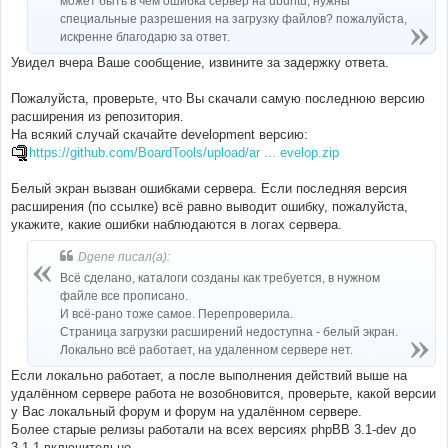
может быть в чём ошибка сервер на ubuntu, нужны
специальные разрешения на загрузку файлов? пожалуйста,
искренне благодарю за ответ.
Увидел вчера Ваше сообщение, извините за задержку ответа.
Пожалуйста, проверьте, что Вы скачали самую последнюю версию
расширения из репозитория.
На всякий случай скачайте development версию:
https://github.com/BoardTools/upload/ar ... evelop.zip
Белый экран вызван ошибками сервера. Если последняя версия
расширения (по ссылке) всё равно выводит ошибку, пожалуйста,
укажите, какие ошибки наблюдаются в логах сервера.
Dgene писал(а):
Всё сделано, каталоги созданы как требуется, в нужном
файле все прописано.
И всё-рано тоже самое. Перепроверила.
Страница загрузки расширений недоступна - белый экран.
Локально всё работает, на удаленном сервере нет.
Если локально работает, а после выполнения действий выше на
удалённом сервере работа не возобновится, проверьте, какой версии
у Вас локальный форум и форум на удалённом сервере.
Более старые релизы работали на всех версиях phpBB 3.1-dev до
3.1.1 включительно.