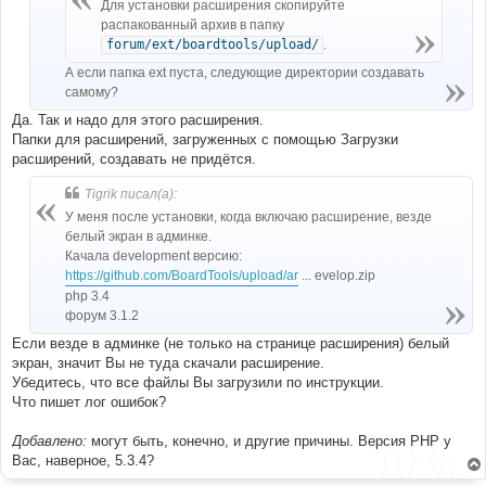
е
Для установки расширения скопируйте
распакованный архив в папку
forum/ext/boardtools/upload/
.
А если папка ext пуста, следующие директории создавать
самому?
Да. Так и надо для этого расширения.
Папки для расширений, загруженных с помощью Загрузки
расширений, создавать не придётся.
Tigrik писал(а):
У меня после установки, когда включаю расширение, везде
белый экран в админке.
Качала development версию:
https://github.com/BoardTools/upload/ar
... evelop.zip
php 3.4
форум 3.1.2
Если везде в админке (не только на странице расширения) белый
экран, значит Вы не туда скачали расширение.
Убедитесь, что все файлы Вы загрузили по инструкции.
Что пишет лог ошибок?
Добавлено:
могут быть, конечно, и другие причины. Версия PHP у
Вас, наверное, 5.3.4?