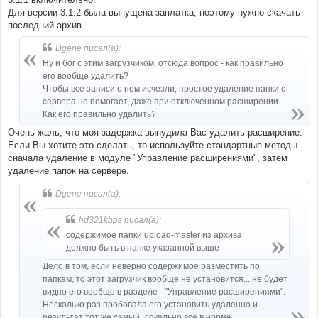
Для версии 3.1.2 была выпущена заплатка, поэтому нужно скачать
последний архив.
Dgene писал(а):
Ну и бог с этим загрузчиком, отсюда вопрос - как правильно
его вообще удалить?
Чтобы все записи о нем исчезли, простое удаление папки с
сервера не помогает, даже при отключенном расширении.
Как его правильно удалить?
Очень жаль, что моя задержка вынудила Вас удалить расширение.
Если Вы хотите это сделать, то используйте стандартные методы -
сначала удаление в модуле "Управление расширениями", затем
удаление папок на сервере.
Dgene писал(а):
hd321kbps писал(а):
содержимое папки upload-master из архива
должно быть в папке указанной выше
Дело в том, если неверно содержимое разместить по
папкам, то этот загрузчик вообще не установится... не будет
видно его вообще в разделе - "Управление расширениями".
Несколько раз пробовала его установить удаленно и
результат тот же самый, локально всё в норме.