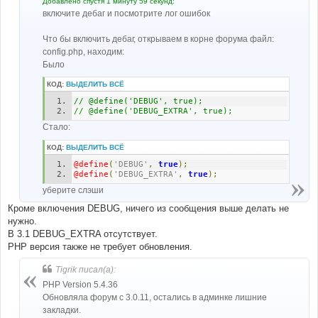
Добавлено спустя 1 минуту 59 секунд:
включите дебаг и посмотрите лог ошибок
Что бы включить дебаг, открываем в корне форума файл:
config.php, находим:
Было
КОД:
ВЫДЕЛИТЬ ВСЁ
// @define('DEBUG', true);
// @define('DEBUG_EXTRA', true); 
Стало:
КОД:
ВЫДЕЛИТЬ ВСЁ
@define
(
'DEBUG'
,
true
);
@define
(
'DEBUG_EXTRA'
,
true
);
уберите слэши
Кроме включения DEBUG, ничего из сообщения выше делать не
нужно.
В 3.1 DEBUG_EXTRA отсутствует.
PHP версия также не требует обновления.
Tigrik писал(а):
PHP Version 5.4.36
Обновляла форум с 3.0.11, остались в админке лишние
закладки.