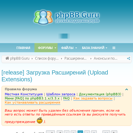
ГЛАВНАЯ
ФОРУМЫ
ФАЙЛЫ
БАЗА ЗНАНИЙ
phpBB Guru
Список форумов
Расширения phpBB
Анонсы и поддержка расширений для phpBB
[release] Загрузка Расширений (Upload
Extensions)
Правила форума
Местная Конституция
|
Шаблон запроса
|
Документация (phpBB3)
|
Мини [FAQ] по phpBB3.1.x/3.3.x
|
FAQ
|
Как задавать вопросы
|
Как устанавливать расширения
Ваш вопрос может быть удален без объяснения причин, если на
него есть ответы по приведённым ссылкам (а вы рискуете получить
предупреждение
).