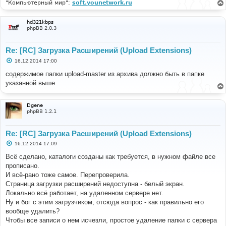
"Компьютерный мир":
soft.younetwork.ru
hd321kbps
phpBB 2.0.3
Re: [RC] Загрузка Расширений (Upload Extensions)
С
16.12.2014 17:00
о
о
содержимое папки upload-master из архива должно быть в папке
б
указанной выше
щ
е
н
и
Dgene
е
phpBB 1.2.1
Re: [RC] Загрузка Расширений (Upload Extensions)
С
16.12.2014 17:09
о
о
Всё сделано, каталоги созданы как требуется, в нужном файле все
б
прописано.
щ
е
И всё-рано тоже самое. Перепроверила.
н
Страница загрузки расширений недоступна - белый экран.
и
е
Локально всё работает, на удаленном сервере нет.
Ну и бог с этим загрузчиком, отсюда вопрос - как правильно его
вообще удалить?
Чтобы все записи о нем исчезли, простое удаление папки с сервера