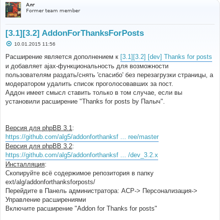
Алг
Former team member
[3.1][3.2] AddonForThanksForPosts
С
10.01.2015 11:56
о
о
Расширение является дополнением к
[3.1][3.2] [dev] Thanks for posts
б
и добавляет ajax-функциональность для возможности
щ
е
пользователям раздать/снять 'спасибо' без перезагрузки страницы, а
н
модератором удалить список проголосовавших за пост.
и
е
Аддон имеет смысл ставить только в том случае, если вы
установили расширение "Thanks for posts by Палыч".
Версия для phpBB 3.1
:
https://github.com/alg5/addonforthanksf ... ree/master
Версия для phpBB 3.2
:
https://github.com/alg5/addonforthanksf ... /dev_3.2.x
Инсталляция
:
Скопируйте всё содержимое репозитория в папку
ext/alg/addonforthanksforposts/
Перейдите в Панель администратора: АСР-> Персонализация->
Управление расширениями
Включите расширение "Addon for Thanks for posts"