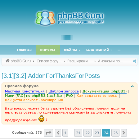
ГЛАВНАЯ
ФОРУМЫ
ФАЙЛЫ
БАЗА ЗНАНИЙ
phpBB Guru
Список форумов
Расширения phpBB
Анонсы и поддержка расширений для phpBB
[3.1][3.2] AddonForThanksForPosts
Правила форума
Местная Конституция
|
Шаблон запроса
|
Документация (phpBB3)
|
Мини [FAQ] по phpBB3.1.x/3.3.x
|
FAQ
|
Как задавать вопросы
|
Как устанавливать расширения
Ваш вопрос может быть удален без объяснения причин, если на
него есть ответы по приведённым ссылкам (а вы рискуете получить
предупреждение
).
Страница
24
из
25
1
21
22
23
24
25
Пред.
След.
Сообщений: 373
…