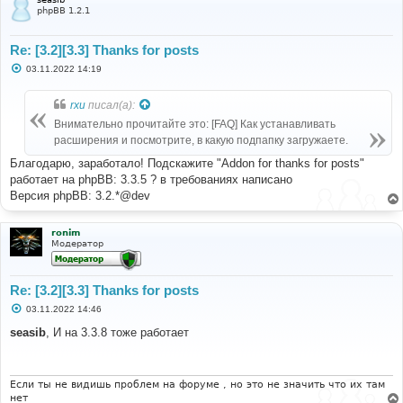
phpBB 1.2.1
Re: [3.2][3.3] Thanks for posts
С
03.11.2022 14:19
о
о
б
rxu
писал(а):
щ
е
Внимательно прочитайте это: [FAQ] Как устанавливать
н
расширения и посмотрите, в какую подпапку загружаете.
и
е
Благодарю, заработало! Подскажите "Addon for thanks for posts"
работает на phpBB: 3.3.5 ? в требованиях написано
Версия phpBB: 3.2.*@dev
ronim
Модератор
Re: [3.2][3.3] Thanks for posts
С
03.11.2022 14:46
о
о
seasib
, И на 3.3.8 тоже работает
б
щ
е
н
и
Если ты не видишь проблем на форуме , но это не значить что их там
е
нет