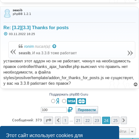
seasib
phpBB 1.2.1
Re: [3.2][3.3] Thanks for posts
С
03.11.2022 16:25
о
о
б
ronim
писал(а):
щ
е
seasib
, И на 3.3.8 тоже работает
н
и
установил этот аддон но он не работает, чекнул на необходимость
е
правок controller/thanks_ajax_handler.php выяснил что править нет
необходимости, а файла
styles/prosilver/template/addon_for_thanks_for_posts.js не существует,
у вас на 3.3.8 работает без правок?
Поддержать phpBB Guru
Страница
24
из
25
1
21
22
23
24
25
Пред.
След.
Сообщений: 373
…
Перейти
Этот сайт использует cookies для