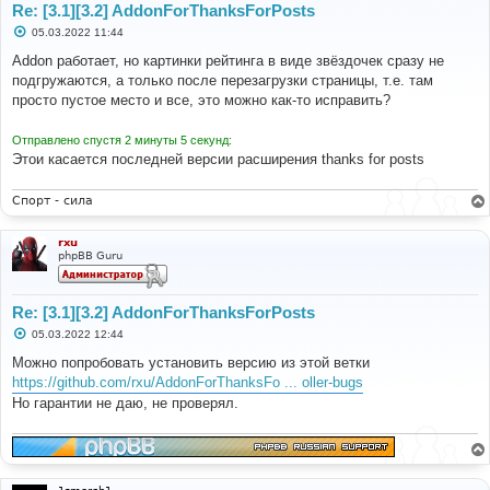
Re: [3.1][3.2] AddonForThanksForPosts
С
05.03.2022 11:44
о
о
Addon работает, но картинки рейтинга в виде звёздочек сразу не
б
подгружаются, а только после перезагрузки страницы, т.е. там
щ
е
просто пустое место и все, это можно как-то исправить?
н
и
е
Отправлено спустя 2 минуты 5 секунд:
Этои касается последней версии расширения thanks for posts
Спорт - сила
rxu
phpBB Guru
Re: [3.1][3.2] AddonForThanksForPosts
С
05.03.2022 12:44
о
о
Можно попробовать установить версию из этой ветки
б
https://github.com/rxu/AddonForThanksFo ... oller-bugs
щ
е
Но гарантии не даю, не проверял.
н
и
е