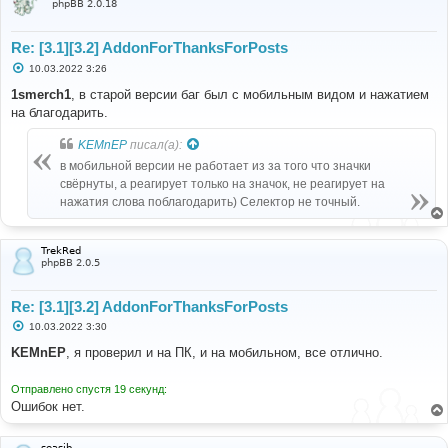
phpBB 2.0.18
Re: [3.1][3.2] AddonForThanksForPosts
С
10.03.2022 3:26
о
о
1smerch1
, в старой версии баг был с мобильным видом и нажатием
б
на благодарить.
щ
е
н
KEMnEP
писал(а):
и
е
в мобильной версии не работает из за того что значки
свёрнуты, а реагирует только на значок, не реагирует на
нажатия слова поблагодарить) Селектор не точный.
TrekRed
phpBB 2.0.5
Re: [3.1][3.2] AddonForThanksForPosts
С
10.03.2022 3:30
о
о
KEMnEP
, я проверил и на ПК, и на мобильном, все отлично.
б
щ
е
Отправлено спустя 19 секунд:
н
Ошибок нет.
и
е
seasib