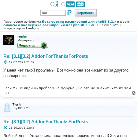
Перенесено из форума
Бета-версии расширений для phpBB 3.1.x
в форум
Анонсы и поддержка расширений для phpBB 3.1.x
11.07.2015 12:48
модератором
LavIgor
ronim
Модератор
Re: [3.1][3.2] AddonForThanksForPosts
С
17.07.2021 21:39
о
о
У меня нет такой проблемы. Возможно она возникает из за другого
б
расширения
щ
е
н
и
Если ты не видишь проблем на форуме , но это не значить что их там
е
нет
Tigrik
phpBB 1.2.1
Re: [3.1][3.2] AddonForThanksForPosts
С
21.10.2021 13:45
о
о
Добрый день. Установила последнюю версию мода на 3.3.5 и при