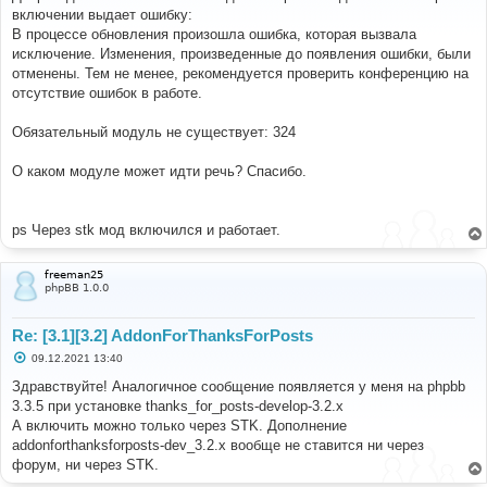
б
включении выдает ошибку:
щ
е
В процессе обновления произошла ошибка, которая вызвала
н
исключение. Изменения, произведенные до появления ошибки, были
и
е
отменены. Тем не менее, рекомендуется проверить конференцию на
отсутствие ошибок в работе.
Обязательный модуль не существует: 324
О каком модуле может идти речь? Спасибо.
ps Через stk мод включился и работает.
freeman25
phpBB 1.0.0
Re: [3.1][3.2] AddonForThanksForPosts
С
09.12.2021 13:40
о
о
Здравствуйте! Аналогичное сообщение появляется у меня на phpbb
б
3.3.5 при установке thanks_for_posts-develop-3.2.x
щ
е
А включить можно только через STK. Дополнение
н
addonforthanksforposts-dev_3.2.x вообще не ставится ни через
и
е
форум, ни через STK.