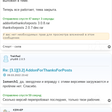
выложил в теме.
Теперь все работает, тема закрыта.
Отправлено спустя 47 минут 3 секунды:
addonforthanksforposts 3.0.8.rar
thanksforposts 2.0.7-dev.rar
У вас нет необходимых прав для просмотра вложений в этом
сообщении.
Спорт - сила
TrekRed
phpBB 2.0.5
Re: [3.1][3.2] AddonForThanksForPosts
С
09.03.2022 23:42
о
о
1smerch1
, да, звездочки и вправду с этими версиями загружаются и
б
проблем нет. Спасибо.
щ
е
н
Отправлено спустя 59 секунд:
и
е
Сколько версий перепробовал последних, только твои рабочие.
KEMnEP