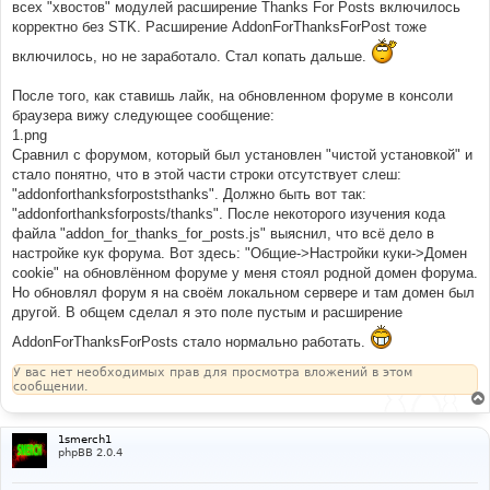
всех "хвостов" модулей расширение Thanks For Posts включилось
корректно без STK. Расширение AddonForThanksForPost тоже
включилось, но не заработало. Стал копать дальше.
После того, как ставишь лайк, на обновленном форуме в консоли
браузера вижу следующее сообщение:
1.png
Сравнил с форумом, который был установлен "чистой установкой" и
стало понятно, что в этой части строки отсутствует слеш:
"addonforthanksforpoststhanks". Должно быть вот так:
"addonforthanksforposts/thanks". После некоторого изучения кода
файла "addon_for_thanks_for_posts.js" выяснил, что всё дело в
настройке кук форума. Вот здесь: "Общие->Настройки куки->Домен
cookie" на обновлённом форуме у меня стоял родной домен форума.
Но обновлял форум я на своём локальном сервере и там домен был
другой. В общем сделал я это поле пустым и расширение
AddonForThanksForPosts стало нормально работать.
У вас нет необходимых прав для просмотра вложений в этом
сообщении.
1smerch1
phpBB 2.0.4