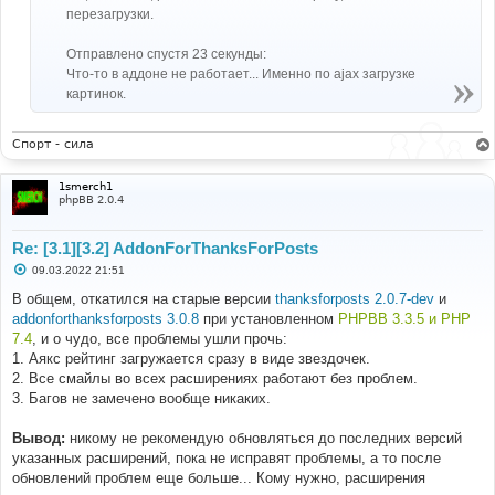
перезагрузки.
Отправлено спустя 23 секунды:
Что-то в аддоне не работает... Именно по ajax загрузке
картинок.
Спорт - сила
1smerch1
phpBB 2.0.4
Re: [3.1][3.2] AddonForThanksForPosts
С
09.03.2022 21:51
о
о
В общем, откатился на старые версии
thanksforposts 2.0.7-dev
и
б
addonforthanksforposts 3.0.8
при установленном
PHPBB 3.3.5 и PHP
щ
е
7.4
, и о чудо, все проблемы ушли прочь:
н
1. Аякс рейтинг загружается сразу в виде звездочек.
и
е
2. Все смайлы во всех расширениях работают без проблем.
3. Багов не замечено вообще никаких.
Вывод:
никому не рекомендую обновляться до последних версий
указанных расширений, пока не исправят проблемы, а то после
обновлений проблем еще больше... Кому нужно, расширения