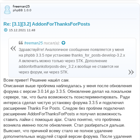
freeman25
phpBB 1.0.0
Re: [3.1][3.2] AddonForThanksForPosts
С
15.12.2021 11:48
о
о
б
freeman25
писал(а):
щ
е
Здравствуйте! Аналогичное сообщение появляется у меня
н
на phpbb 3.3.5 при установке thanks_for_posts-develop-3.2.x
и
е
А включить можно только через STK. Дополнение
addonforthanksforposts-dev_3.2.x вообще не ставится ни
через форум, ни через STK.
Всем привет! Решение нашёл сам.
Описанная выше проблема наблюдалась у меня после обновления
форума с версии 3.0.14 до 3.3.5. Обновление делал на локальном
сервере, так, что была возможность поэкспериментировать. Ради
интереса сделал чистую установку форума 3.3.5 и подключил
расширение Thanks For Posts. Следом без проблем подключил
расширение AddonForThanksForPosts и получил возможность
ставить лайки с помощью ajax. Стало понятно, что проблема
возникла именно после обновления. Стал разбираться дальше.
Выяснил, что причиной всему стало не полное удаление
дополнительных модулей старой версии форума. После удаления