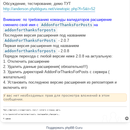
Обсуждение, тестирование, демо ТУТ
http://anderson.phpbbguru.net/viewtopic.php?f=5&t=52
Внимание: по требованию команды валидаторов расширение
сменило своё имя с
AddonForThanksForPosts
на
addonforthanksforposts
Последняя версия расширения под названием
AddonForThanksForPosts
- 2.0.7
Первая версия расширения под названием
addonforthanksforposts
- 2.0.8
Порядок перехода с любой версии ниже 2.0.8 на актуальную:
1. Отключить расширение
2. Удалить данные расширения( обязательно!!!)
3. Удалить директорий AddonForThanksForPosts с сервера (
желательно)
4. Установить последнюю версию расширения из репозитория и
включить его
У вас нет необходимых прав для просмотра вложений в этом
сообщении.
Там упёртость и инертность, могут, кстати, в морду дать.
А ты проявляй интеллигентность, постарайся убеждать...
Т. Шаов
Поддержать phpBB Guru