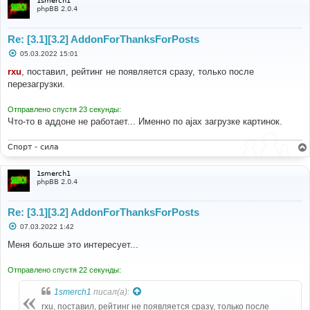
1smerch1
phpBB 2.0.4
Re: [3.1][3.2] AddonForThanksForPosts
С
05.03.2022 15:01
о
о
rxu
, поставил, рейтинг не появляется сразу, только после
б
перезагрузки.
щ
е
н
Отправлено спустя 23 секунды:
и
е
Что-то в аддоне не работает... Именно по ajax загрузке картинок.
Спорт - сила
1smerch1
phpBB 2.0.4
Re: [3.1][3.2] AddonForThanksForPosts
С
07.03.2022 1:42
о
о
Меня больше это интересует...
б
щ
е
Отправлено спустя 22 секунды:
н
и
1smerch1
писал(а):
е
rxu, поставил, рейтинг не появляется сразу, только после