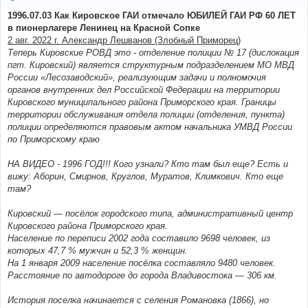
о
о
1996.07.03 Как Кировское ГАИ отмечало ЮБИЛЕЙ ГАИ РФ 60 ЛЕТ
б
в пионерлагере Ленинец на Красной Сопке
щ
е
2 авг. 2022 г. Александр Лешванов (Злобный Приморец)
н
Теперь Кировские РОВД это - отделение полиции № 17 (дислокация
и
е
пгт. Кировский) является структурным подразделением МО МВД
России «Лесозаводский», реализующим задачи и полномочия
органов внутренних дел Российской Федерации на территории
Кировского муниципального района Приморского края. Границы
территории обслуживания отдела полиции (отделения, пункта)
полиции определяются правовым актом начальника УМВД России
по Приморскому краю
НА ВИДЕО - 1996 ГОД!!! Кого узнали? Кто там был еще? Есть и
вижу: Аборин, Смирнов, Круглов, Муратов, Климкович. Кто еще
там?
Кировский — посёлок городского типа, административный центр
Кировского района Приморского края.
Население по переписи 2002 года составило 9698 человек, из
которых 47,7 % мужчин и 52,3 % женщин.
На 1 января 2009 население посёлка составляло 9480 человек.
Расстояние по автодороге до города Владивостока — 306 км.
История поселка начинается с селения Романовка (1866), но