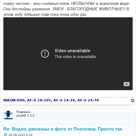
скажу честно - эти создания очень НЕОБЫЧНЫ в животном мире.
Они достойны уважения. ЗМЕИ - БЛАГОРОДНЫЕ ЖИВОТНЫЕ!! В
этом году побывал там пока тока один раз.
NIKON-D90, AF-S 18-105, AF-S 14-24, AF-S 24-70
Пчелкин
phpBB 3.3.0
Re: Видео, рассказы и фото от Пчелкина. Просто так.
С
02.08.2022 9:16