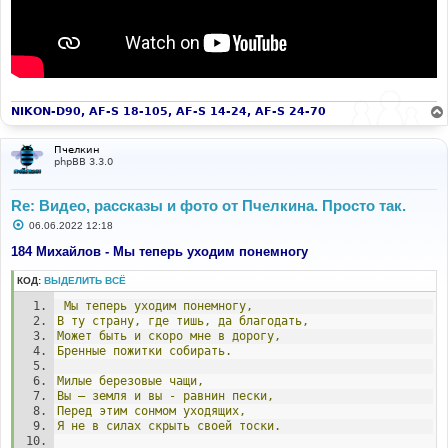
NIKON-D90, AF-S 18-105, AF-S 14-24, AF-S 24-70
Пчелкин
phpBB 3.3.0
Re: Видео, рассказы и фото от Пчелкина. Просто так.
С
06.06.2022 12:18
о
о
184 Михайлов - Мы теперь уходим понемногу
б
щ
КОД:
ВЫДЕЛИТЬ ВСЁ
е
н
Мы
теперь
уходим
понемногу,
и
е
В
ту
страну,
где
тишь,
да
благодать,
Может
быть
и
скоро
мне
в
дорогу,
Бренные
пожитки
собирать.
Милые
березовые
чащи,
Вы
–
земля
и
вы
-
равнин
пески,
Перед
этим
сонмом
уходящих,
Я
не
в
силах
скрыть
своей
тоски.