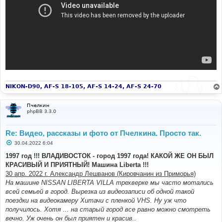
NIKON-D90, AF-S 18-105, AF-S 14-24, AF-S 24-70
Пчелкин
phpBB 3.3.0
Re: Видео, рассказы и фото от Пчелкина. Просто так.
С
30.04.2022 6:04
о
о
1997 год !!! ВЛАДИВОСТОК - город 1997 года! КАКОЙ ЖЕ ОН БЫЛ
б
КРАСИВЫЙ И ПРИЯТНЫЙ! Машина Liberta !!!
щ
е
30 апр. 2022 г. Александр Лешванов (Кировчанин из Приморья)
н
На машине NISSAN LIBERTA VILLA трехверке мы часто мотались
и
е
всей семьей в город. Вырезка из видеозаписи об одной такой
поездки на видеокамеру Хитачи с пленкой VHS. Ну уж что
получилось. Хотя ... на старый город все равно можно смотреть
вечно. Уж очень он был приятен и красив..