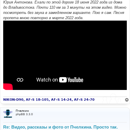
Юрия Антонова. Ехали по этой дороге 18 июня 2022 года из дома
до Владивостока. Почти 110 км за 3 минуты на этом видео. Можно
посмотреть без звука в замедленном варианте. Пою я сам. Песня
пропета мною повторно в марте 2022 года.
NIKON-D90, AF-S 18-105, AF-S 14-24, AF-S 24-70
Пчелкин
phpBB 3.3.0
Re: Видео, рассказы и фото от Пчелкина. Просто так.