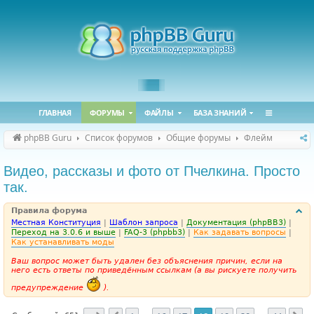
ГЛАВНАЯ
ФОРУМЫ
ФАЙЛЫ
БАЗА ЗНАНИЙ
phpBB Guru
Список форумов
Общие форумы
Флейм
Видео, рассказы и фото от Пчелкина. Просто
так.
Правила форума
Местная Конституция
|
Шаблон запроса
|
Документация (phpBB3)
|
Переход на 3.0.6 и выше
|
FAQ-3 (phpbb3)
|
Как задавать вопросы
|
Как устанавливать моды
Ваш вопрос может быть удален без объяснения причин, если на
него есть ответы по приведённым ссылкам (а вы рискуете получить
предупреждение
).