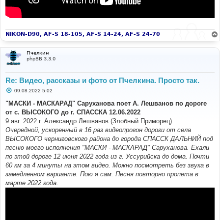
NIKON-D90, AF-S 18-105, AF-S 14-24, AF-S 24-70
Пчелкин
phpBB 3.3.0
Re: Видео, рассказы и фото от Пчелкина. Просто так.
С
09.08.2022 5:02
о
о
"МАСКИ - МАСКАРАД" Саруханова поет А. Лешванов по дороге
б
от с. ВЫСОКОГО до г. СПАССКА 12.06.2022
щ
е
9 авг. 2022 г. Александр Лешванов (Злобный Приморец)
н
Очередной, ускоренный в 16 раз видеопрогон дороги от села
и
е
ВЫСОКОГО черниговского района до города СПАССК ДАЛЬНИЙ под
песню моего исполнения "МАСКИ - МАСКАРАД" Саруханова. Ехали
по этой дороге 12 июня 2022 года из г. Уссурийска до дома. Почти
60 км за 4 минуты на этом видео. Можно посмотреть без звука в
замедленном варианте. Пою я сам. Песня повторно пропета в
марте 2022 года.