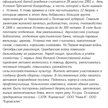
официальной датой рождения считается 28 августа 1891 г., день
Успения Пресвятой Богородицы, в честь которой и было названо
с. Успенка. К тому времени в селе насчитывалось 12 дворов, к
которым именно в этот день добавилась большая группа
переселенцев из Черниговской и Полтавской губерний. Главным
занятием жителей являлись рыболовство, охота, пчеловодство.
К 1906 г. население Успенки выросло до 300 человек. В селе были
почтовое отделение, дом умалишенных, двухклассное училище,
библиотека, отделение крестьянского банка, четыре паровые
мельницы, церковь. Успенка тех лет считалась зажиточным
селом, славилась хорошими хозяевами. Но Первая мировая война,
Октябрьская революция, Гражданская война помешали
дальнейшему ее развитию. Народ нищал, приходили в упадок
хозяйства. С первых дней Великой Отечественной войны
кировчане активно включились в помощь фронту, увеличивались
посевные площади, повышалась урожайность
сельскохозяйственных культур. Жители активно участвовали в
создании фонда обороны страны. В послевоенные годы началось
активное возрождение поселка. Поднялись корпуса сельского
профтехучилища, больничного комплекса, нового здания школы,
музея. Были построены районный дворец культуры, автовокзал,
жилые многоэтажные дома, мост через реку Уссури. Основные
предприятия поселка – СХПК “Кировский”, ООО “Нива-К”, ООО
“Кировсклес”.