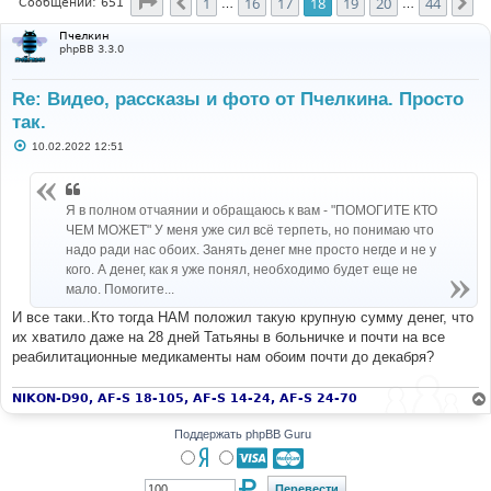
Страница
18
из
44
1
16
17
18
19
20
44
Пред.
Сл
Сообщений: 651
…
…
Пчелкин
phpBB 3.3.0
Re: Видео, рассказы и фото от Пчелкина. Просто
так.
С
10.02.2022 12:51
о
о
б
щ
Я в полном отчаянии и обращаюсь к вам - "ПОМОГИТЕ КТО
е
н
ЧЕМ МОЖЕТ" У меня уже сил всё терпеть, но понимаю что
и
надо ради нас обоих. Занять денег мне просто негде и не у
е
кого. А денег, как я уже понял, необходимо будет еще не
мало. Помогите...
И все таки..Кто тогда НАМ положил такую крупную сумму денег, что
их хватило даже на 28 дней Татьяны в больничке и почти на все
реабилитационные медикаменты нам обоим почти до декабря?
NIKON-D90, AF-S 18-105, AF-S 14-24, AF-S 24-70
Поддержать phpBB Guru