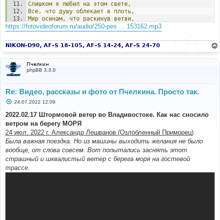
Слишком
я
любил
на
этом
свете,
Все,
что
душу
облекает
в
плоть,
Мир
осинам,
что
раскинув
ветви,
https://fotovideoforum.ru/audio/250-pes ... 153162.mp3
Загляделись
в
розовую
водь.
Много
дум
я
в
тишине
продумал,
NIKON-D90, AF-S 18-105, AF-S 14-24, AF-S 24-70
Много
песен
про
себя
сложил,
Но
на
этой
на
земле
угрюмой,
Счастлив
тем,
что
я
дышал
и
жил.
Пчелкин
phpBB 3.3.0
Знаю
я,
что
не
растут
там
чащи,
Не
звенит
лебяжьей
шеи
дрожь,
Re: Видео, рассказы и фото от Пчелкина. Просто так.
Потому
пред
сонмом
уходящих,
Я
всегда
испытываю
дрожь.
С
24.07.2022 12:09
о
о
2022.02.17 Штормовой ветер во Владивостоке. Как нас сносило
Знаю
я,
что
в
той
стране
не
будет,
б
Этих
нимб,
златящихся
во
мгле,
ветром на берегу МОРЯ
щ
Оттого
и
дороги
мне
люди,
е
24 июл. 2022 г. Александр Лешванов (Озлобленный Приморец)
Что
живут
со
мною
на
Земле.
н
Была важная поездка. Но из машины выходить желания не было
и
е
вообще, от слова совсем. Вот попытались заснять этот
страшный и шквалистый ветер с берега моря на гостевой
трассе.