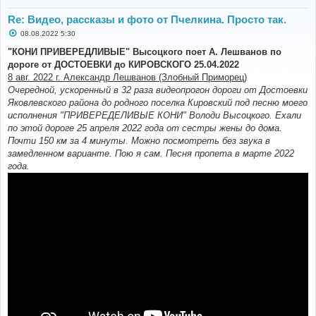
Re: Видео, рассказы и фото от Пчелкина. Просто так.
С
08.08.2022 5:30
о
о
"КОНИ ПРИВЕРЕДЛИВЫЕ" Высоцкого поет А. Лешванов по
б
дороге от ДОСТОЕВКИ до КИРОВСКОГО 25.04.2022
щ
е
8 авг. 2022 г. Александр Лешванов (Злобный Приморец)
н
Очередной, ускоренный в 32 раза видеопрогон дороги от Достоевки
и
е
Яковлевского района до родного поселка Кировский под песню моего
исполнения "ПРИВЕРЕДЕЛИВЫЕ КОНИ" Володи Высоцкого. Ехали
по этой дороге 25 апреля 2022 года от сестры жены до дома.
Почти 150 км за 4 минуты. Можно посмотреть без звука в
замедленном варианте. Пою я сам. Песня пропета в марте 2022
года.