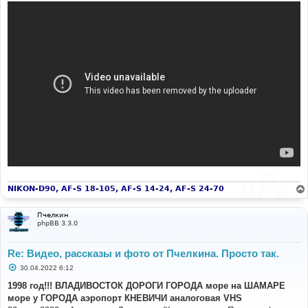
NIKON-D90, AF-S 18-105, AF-S 14-24, AF-S 24-70
Пчелкин
phpBB 3.3.0
Re: Видео, рассказы и фото от Пчелкина. Просто так.
С
30.04.2022 6:12
о
о
1998 год!!! ВЛАДИВОСТОК ДОРОГИ ГОРОДА море на ШАМАРЕ
б
море у ГОРОДА аэропорт КНЕВИЧИ аналоговая VHS
щ
е