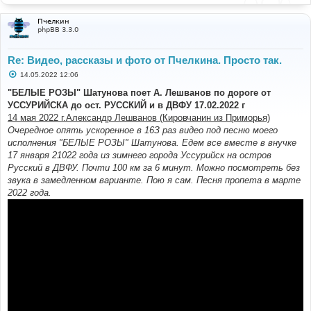
Пчелкин
phpBB 3.3.0
Re: Видео, рассказы и фото от Пчелкина. Просто так.
С
14.05.2022 12:06
о
о
"БЕЛЫЕ РОЗЫ" Шатунова поет А. Лешванов по дороге от
б
УССУРИЙСКА до ост. РУССКИЙ и в ДВФУ 17.02.2022 г
щ
е
14 мая 2022 г.Александр Лешванов (Кировчанин из Приморья)
н
Очередное опять ускоренное в 16З раз видео под песню моего
и
е
исполнения "БЕЛЫЕ РОЗЫ" Шатунова. Едем все вместе в внучке
17 января 21022 года из зимнего города Уссурийск на остров
Русский в ДВФУ. Почти 100 км за 6 минут. Можно посмотреть без
звука в замедленном варианте. Пою я сам. Песня пропета в марте
2022 года.