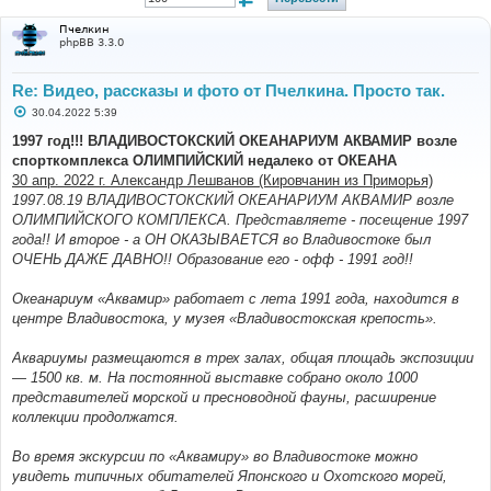
Пчелкин
phpBB 3.3.0
Re: Видео, рассказы и фото от Пчелкина. Просто так.
С
30.04.2022 5:39
о
о
1997 год!!! ВЛАДИВОСТОКСКИЙ ОКЕАНАРИУМ АКВАМИР возле
б
спорткомплекса ОЛИМПИЙСКИЙ недалеко от ОКЕАНА
щ
е
30 апр. 2022 г. Александр Лешванов (Кировчанин из Приморья)
н
1997.08.19 ВЛАДИВОСТОКСКИЙ ОКЕАНАРИУМ АКВАМИР возле
и
е
ОЛИМПИЙСКОГО КОМПЛЕКСА. Представляете - посещение 1997
года!! И второе - а ОН ОКАЗЫВАЕТСЯ во Владивостоке был
ОЧЕНЬ ДАЖЕ ДАВНО!! Образование его - офф - 1991 год!!
Океанариум «Аквамир» работает с лета 1991 года, находится в
центре Владивостока, у музея «Владивостокская крепость».
Аквариумы размещаются в трех залах, общая площадь экспозиции
— 1500 кв. м. На постоянной выставке собрано около 1000
представителей морской и пресноводной фауны, расширение
коллекции продолжатся.
Во время экскурсии по «Аквамиру» во Владивостоке можно
увидеть типичных обитателей Японского и Охотского морей,