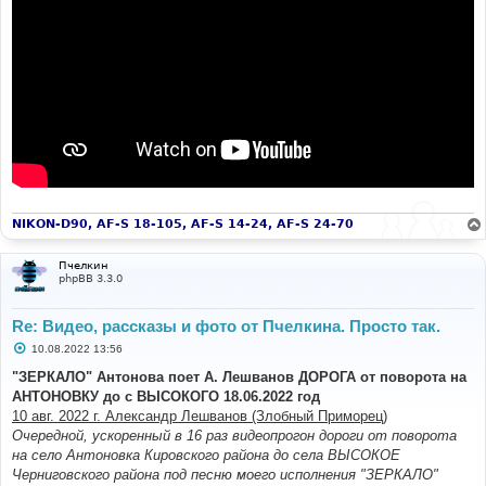
NIKON-D90, AF-S 18-105, AF-S 14-24, AF-S 24-70
Пчелкин
phpBB 3.3.0
Re: Видео, рассказы и фото от Пчелкина. Просто так.
С
10.08.2022 13:56
о
о
"ЗЕРКАЛО" Антонова поет А. Лешванов ДОРОГА от поворота на
б
АНТОНОВКУ до с ВЫСОКОГО 18.06.2022 год
щ
е
10 авг. 2022 г. Александр Лешванов (Злобный Приморец)
н
Очередной, ускоренный в 16 раз видеопрогон дороги от поворота
и
е
на село Антоновка Кировского района до села ВЫСОКОЕ
Черниговского района под песню моего исполнения "ЗЕРКАЛО"