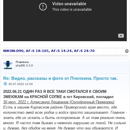
NIKON-D90, AF-S 18-105, AF-S 14-24, AF-S 24-70
Пчелкин
phpBB 3.3.0
Re: Видео, рассказы и фото от Пчелкина. Просто так.
С
30.07.2022 12:54
о
о
2022.06.21 ОДИН РАЗ Я ВСЕ ТАКИ СМОТАЛСЯ К СВОИМ
б
ЗМЕЮКАМ на КРАСНОЙ СОПКЕ в пгт Кировский, погладил
щ
е
30 июл. 2022 г. Александр Лешванов (Озлобленный Приморец)
н
Есть в нашем Кировском районе Приморского края место, где
и
е
количество змей всех родов и войск просто зашкаливает. Главное -
знать где их искать и быть осторожным. А их там реально очень
много. Я часто там бываю и немного нарушаю их покой. Не сильно
и, думаю, без обидок на меня. Не думаю что они обижаются. И