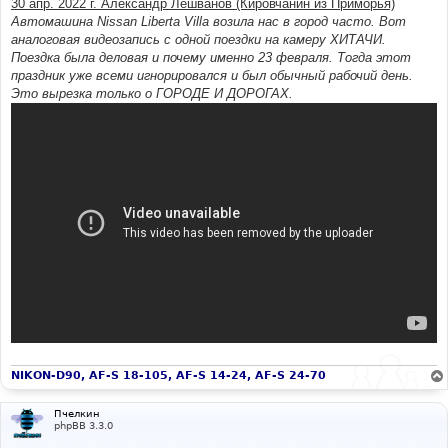
30 апр. 2022 г. Александр Лешванов (Кировчанин из Приморья)
н
Автомашина Nissan Liberta Villa возила нас в город часто. Вот
и
е
аналоговая видеозапись с одной поездки на камеру ХИТАЧИ.
Поездка была деловая и почему именно 23 февраля. Тогда этот
праздник уже всеми игнорировался и был обычный рабочий день.
Это вырезка только о ГОРОДЕ И ДОРОГАХ.
NIKON-D90, AF-S 18-105, AF-S 14-24, AF-S 24-70
Пчелкин
phpBB 3.3.0