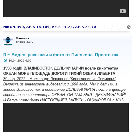
NIKON-D90, AF-S 18-105, AF-S 14-24, AF-S 24-70
Пчелкин
phpBB 3.3.0
Re: Видео, рассказы и фото от Пчелкина. Просто так.
С
30.04.2022 6:02
о
о
1998 год!!! ВЛАДИВОСТОК ДЕЛЬФИНАРИЙ возле кинотеатра
б
ОКЕАН МОРЕ ПЛОЩАДЬ ДОРОГИ ТИХИЙ ОКЕАН ЛИБЕРТА
щ
е
30 апр. 2022 г. Александр Лешванов (Кировчанин из Приморья)
н
Вырезка из аналоговой видеозаписи 1998 года. Мы с детьми в
и
е
городе Владивосток и посещение ДЕЛЬФИНАРИЯ почти в центре
города возле кинотеатра ОКЕАН, ОН ТАМ БЫЛ - ДЕЛЬФИНАРИЙ!
И Белуги там были НАСТОЯЩИЕ!! ЗАПИСЬ - ОЦИФРОВКА с VHS.