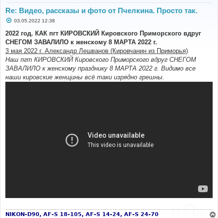
Re: Видео, рассказы и фото от Пчелкина. Просто так.
С
03.05.2022 12:38
о
о
2022 год. КАК пгт КИРОВСКИЙ Кировского Приморского вдруг
б
СНЕГОМ ЗАВАЛИЛО к женскому 8 МАРТА 2022 г.
щ
е
3 мая 2022 г. Александр Лешванов (Кировчанин из Приморья)
н
Наш пгт КИРОВСКИЙ Кировского Приморского вдруг СНЕГОМ
и
е
ЗАВАЛИЛО к женскому празднику 8 МАРТА 2022 г. Видимо все
наши кировские женщины всё таки изрядно грешны.
NIKON-D90, AF-S 18-105, AF-S 14-24, AF-S 24-70