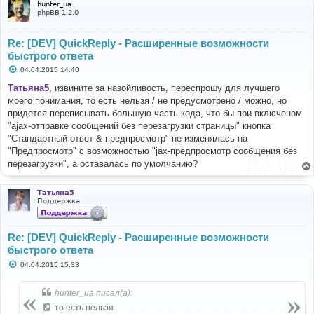
hunter_ua
phpBB 1.2.0
Re: [DEV] QuickReply - Расширенные возможности
быстрого ответа
С
04.04.2015 14:40
о
о
Татьяна5
, извините за назойливость, переспрошу для лучшего
б
моего понимания, то есть нельзя / не предусмотрено / можно, но
щ
е
придется переписывать большую часть кода, что бы при включеном
н
"ajax-отправке сообщений без перезагрузки страницы" кнопка
и
е
"Стандартный ответ & предпросмотр" не изменялась на
"Предпросмотр" с возможностью "jax-предпросмотр сообщения без
перезагрузки", а оставалась по умолчанию?
Татьяна5
Поддержка
Re: [DEV] QuickReply - Расширенные возможности
быстрого ответа
С
04.04.2015 15:33
о
о
б
hunter_ua писал(а):
щ
е
то есть нельзя
н