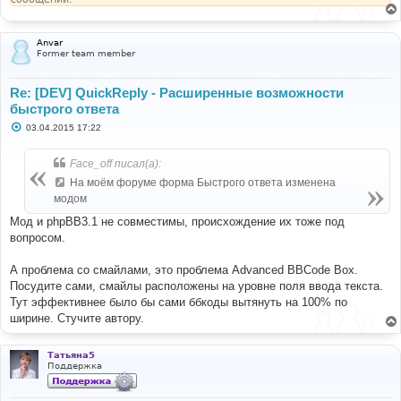
Anvar
Former team member
Re: [DEV] QuickReply - Расширенные возможности
быстрого ответа
С
03.04.2015 17:22
о
о
б
Face_off писал(а):
щ
е
На моём форуме форма Быстрого ответа изменена
н
модом
и
е
Мод и phpBB3.1 не совместимы, происхождение их тоже под
вопросом.
А проблема со смайлами, это проблема Advanced BBCode Box.
Посудите сами, смайлы расположены на уровне поля ввода текста.
Тут эффективнее было бы сами ббкоды вытянуть на 100% по
ширине. Стучите автору.
Татьяна5
Поддержка