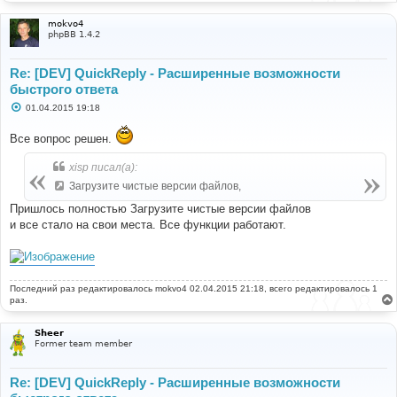
mokvo4
phpBB 1.4.2
Re: [DEV] QuickReply - Расширенные возможности
быстрого ответа
С
01.04.2015 19:18
о
о
Все вопрос решен.
б
щ
е
xisp писал(а):
н
и
Загрузите чистые версии файлов,
е
Пришлось полностью Загрузите чистые версии файлов
и все стало на свои места. Все функции работают.
Последний раз редактировалось
mokvo4
02.04.2015 21:18, всего редактировалось 1
раз.
Sheer
Former team member
Re: [DEV] QuickReply - Расширенные возможности