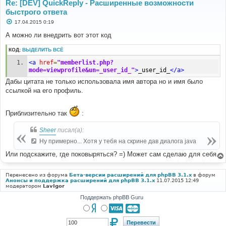
Re: [DEV] QuickReply - Расширенные возможности
быстрого ответа
С
17.04.2015 0:19
о
о
А можно ли внедрить вот этот код
б
щ
КОД:
ВЫДЕЛИТЬ ВСЁ
е
н
<a
href
=
"memberlist.php?
и
е
mode=viewprofile&un=_user_id_"
>
_user_id_
</a>
Дабы цитата не только использовала имя автора но и имя было
ссылкой на его профиль.
Приблизительно так
:
Sheer
писал(а):
Ну примерно... Хотя у тебя на скрине дав диалога java
Или подскажите, где поковыряться? =) Может сам сделаю для себя.
Перенесено из форума
Бета-версии расширений для phpBB 3.1.x
в форум
Анонсы и поддержка расширений для phpBB 3.1.x
11.07.2015 12:49
модератором
LavIgor
Поддержать phpBB Guru