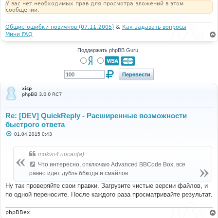
У вас нет необходимых прав для просмотра вложений в этом
сообщении.
Общие ошибки новичков (07.11.2005)
&
Как задавать вопросы
Мини FAQ
Поддержать phpBB Guru
xisp
phpBB 3.0.0 RC7
Re: [DEV] QuickReply - Расширенные возможности
быстрого ответа
С
01.04.2015 0:43
о
о
б
mokvo4 писал(а):
щ
е
Что интересно, отключаю Advanced BBCode Box, все
н
равно идет дубль ббкода и смайлов
и
е
Ну так проверяйте свои правки. Загрузите чистые версии файлов, и
по одной переносите. После каждого раза просматривайте результат.
phpBBex