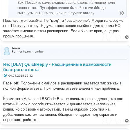
Box. Посудите сами, смайлы расположены на уровне поля
ввода текста. Тут эффективнее было бы сами ббкоды
вытянуть на 100% по ширине. Стучите автору.
Признаю, моя ошибка. Не "мод", а "расширение". Модов на форуме
нет. Постучу автору. Я думал положение смайлов для формы БО
задаётся именно в этом расширении. Если был не прав, еще раз
прошу прощения.
Anvar
Former team member
Re: [DEV] QuickReply - Расширенные возможности
быстрого ответа
С
04.04.2015 12:32
о
о
Face_off
, Положение смайлов в расширении задаётся так же как в
б
полной форме ответа. При полном ответе аналогичная проблема.
щ
е
н
Кроме того Advanced BBCode Box не очень хорошо сделан, так как
и
е
штатный блок с bbcode скрывается и добавляется аналогичная
копия, но со своими атрибутами. Таким образом события на
добавление кастомных кнопок ббкодов попадают под скрытые и
перестают работать.