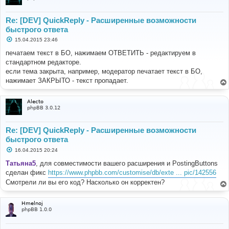
Re: [DEV] QuickReply - Расширенные возможности
быстрого ответа
С
15.04.2015 23:46
о
о
печатаем текст в БО, нажимаем ОТВЕТИТЬ - редактируем в
б
стандартном редакторе.
щ
е
если тема закрыта, например, модератор печатает текст в БО,
н
нажимает ЗАКРЫТО - текст пропадает.
и
е
Alecto
phpBB 3.0.12
Re: [DEV] QuickReply - Расширенные возможности
быстрого ответа
С
16.04.2015 20:24
о
о
Татьяна5
, для совместимости вашего расширения и PostingButtons
б
сделан фикс
https://www.phpbb.com/customise/db/exte ... pic/142556
щ
е
Смотрели ли вы его код? Насколько он корректен?
н
и
е
Hmelnoj
phpBB 1.0.0