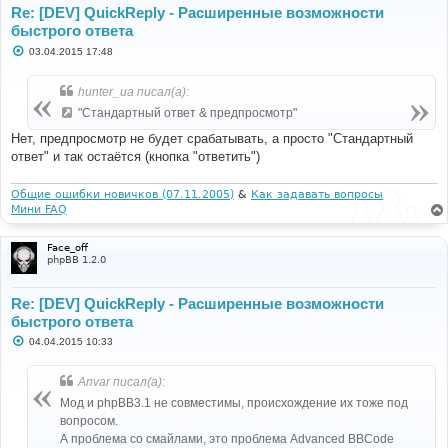
Re: [DEV] QuickReply - Расширенные возможности
быстрого ответа
С
03.04.2015 17:48
о
о
б
hunter_ua писал(а):
щ
е
"Стандартный ответ & предпросмотр"
н
и
Нет, предпросмотр не будет срабатывать, а просто "Стандартный
е
ответ" и так остаётся (кнопка "ответить")
Общие ошибки новичков (07.11.2005)
&
Как задавать вопросы
Мини FAQ
Face_off
phpBB 1.2.0
Re: [DEV] QuickReply - Расширенные возможности
быстрого ответа
С
04.04.2015 10:33
о
о
б
Anvar писал(а):
щ
е
Мод и phpBB3.1 не совместимы, происхождение их тоже под
н
вопросом.
и
е
А проблема со смайлами, это проблема Advanced BBCode