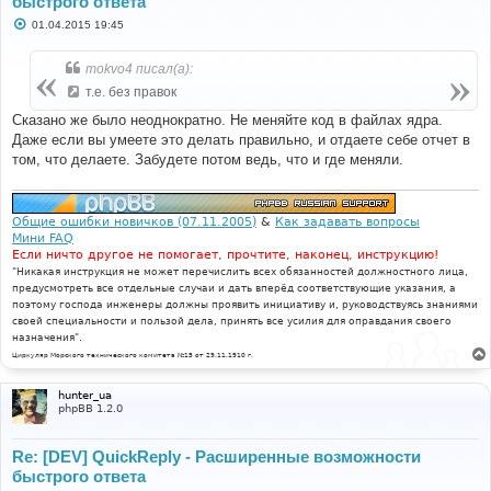
быстрого ответа
С
01.04.2015 19:45
о
о
б
mokvo4 писал(а):
щ
е
т.е. без правок
н
и
Сказано же было неоднократно. Не меняйте код в файлах ядра.
е
Даже если вы умеете это делать правильно, и отдаете себе отчет в
том, что делаете. Забудете потом ведь, что и где меняли.
Общие ошибки новичков (07.11.2005)
&
Как задавать вопросы
Мини FAQ
Если ничто другое не помогает, прочтите, наконец, инструкцию!
"Никакая инструкция не может перечислить всех обязанностей должностного лица,
предусмотреть все отдельные случаи и дать вперёд соответствующие указания, а
поэтому господа инженеры должны проявить инициативу и, руководствуясь знаниями
своей специальности и пользой дела, принять все усилия для оправдания своего
назначения".
Циркуляр Морского технического комитета №15 от 29.11.1910 г.
hunter_ua
phpBB 1.2.0
Re: [DEV] QuickReply - Расширенные возможности
быстрого ответа