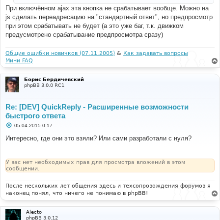
и
При включённом ajax эта кнопка не срабатывает вообще. Можно на
е
js сделать переадресацию на "стандартный ответ", но предпросмотр
при этом срабатывать не будет (а это уже баг, т.к. движком
предусмотрено срабатывание предпросмотра сразу)
Общие ошибки новичков (07.11.2005)
&
Как задавать вопросы
Мини FAQ
Борис Бердичевский
phpBB 3.0.0 RC1
Re: [DEV] QuickReply - Расширенные возможности
быстрого ответа
С
05.04.2015 0:17
о
о
Интересно, где они это взяли? Или сами разработали с нуля?
б
щ
е
н
У вас нет необходимых прав для просмотра вложений в этом
и
сообщении.
е
После нескольких лет общения здесь и техсопровождения форумов я
наконец понял, что ничего не понимаю в phpBB!
Alecto
phpBB 3.0.12