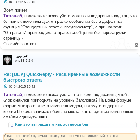
С
02.04.2015 22:40
о
о
Всем привет!
б
Татьяна5
, подскажите пожалуйста можно ли подправить код так, что
щ
е
бы при включенном ajax-отправке сообщений была дефолтная
н
функция "Стандартный ответ & предпросмотр", а при нажатии
и
е
"Отправить" происходила отправка сообщения без перезагрузки
страницы?
Спасибо за ответ ...
Face_off
phpBB 1.2.0
Re: [DEV] QuickReply - Расширенные возможности
быстрого ответа
С
03.04.2015 10:42
о
о
Татьяна5
, подскажите пожалуйста, что в коде подправить, чтобы
б
блок смайлов приподнять на уровень Заголовка? На моём форуме
щ
е
форма Быстрого ответа изменена модом, потому стандартные
н
кнопки bb кода занимают больше места, как следствие изменённые
и
е
смайлы сдвинуты вниз.
Как это выглядит и как хотелось бы
У вас нет необходимых прав для просмотра вложений в этом
сообщении.