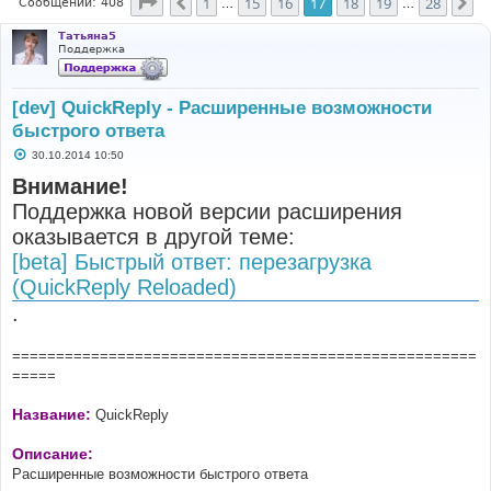
Страница
17
из
28
1
15
16
17
18
19
28
Пред.
Сл
Сообщений: 408
…
…
Татьяна5
Поддержка
[dev] QuickReply - Расширенные возможности
быстрого ответа
С
30.10.2014 10:50
о
о
Внимание!
б
Поддержка новой версии расширения
щ
е
оказывается в другой теме:
н
и
[beta] Быстрый ответ: перезагрузка
е
(QuickReply Reloaded)
.
=====================================================
=====
Название:
QuickReply
Описание:
Расширенные возможности быстрого ответа