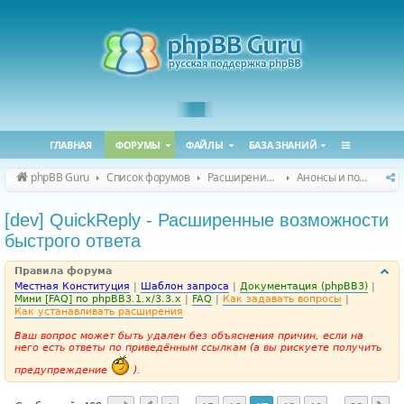
ГЛАВНАЯ
ФОРУМЫ
ФАЙЛЫ
БАЗА ЗНАНИЙ
phpBB Guru
Список форумов
Расширения phpBB
Анонсы и поддержка расширений для phpBB
[dev] QuickReply - Расширенные возможности
быстрого ответа
Правила форума
Местная Конституция
|
Шаблон запроса
|
Документация (phpBB3)
|
Мини [FAQ] по phpBB3.1.x/3.3.x
|
FAQ
|
Как задавать вопросы
|
Как устанавливать расширения
Ваш вопрос может быть удален без объяснения причин, если на
него есть ответы по приведённым ссылкам (а вы рискуете получить
предупреждение
).