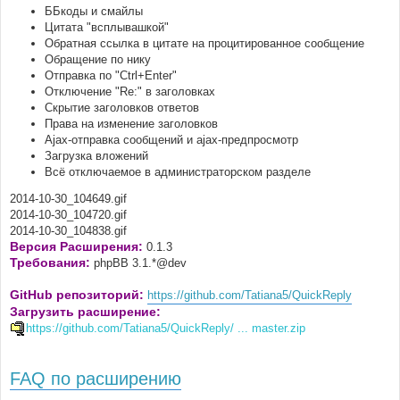
ББкоды и смайлы
Цитата "всплывашкой"
Обратная ссылка в цитате на процитированное сообщение
Обращение по нику
Отправка по "Ctrl+Enter"
Отключение "Re:" в заголовках
Скрытие заголовков ответов
Права на изменение заголовков
Ajax-отправка сообщений и ajax-предпросмотр
Загрузка вложений
Всё отключаемое в администраторском разделе
2014-10-30_104649.gif
2014-10-30_104720.gif
2014-10-30_104838.gif
Версия Расширения:
0.1.3
Требования:
phpBB 3.1.*@dev
GitHub репозиторий:
https://github.com/Tatiana5/QuickReply
Загрузить расширение:
https://github.com/Tatiana5/QuickReply/ ... master.zip
FAQ по расширению