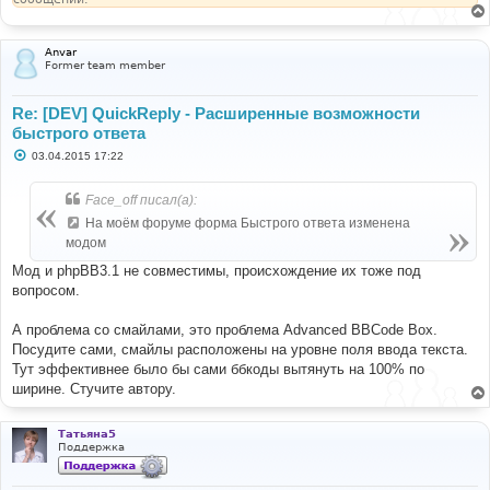
Anvar
Former team member
Re: [DEV] QuickReply - Расширенные возможности
быстрого ответа
С
03.04.2015 17:22
о
о
б
Face_off писал(а):
щ
е
На моём форуме форма Быстрого ответа изменена
н
модом
и
е
Мод и phpBB3.1 не совместимы, происхождение их тоже под
вопросом.
А проблема со смайлами, это проблема Advanced BBCode Box.
Посудите сами, смайлы расположены на уровне поля ввода текста.
Тут эффективнее было бы сами ббкоды вытянуть на 100% по
ширине. Стучите автору.
Татьяна5
Поддержка