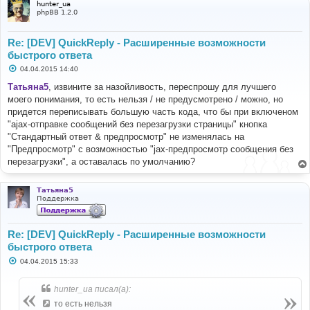
hunter_ua
phpBB 1.2.0
Re: [DEV] QuickReply - Расширенные возможности
быстрого ответа
С
04.04.2015 14:40
о
о
Татьяна5
, извините за назойливость, переспрошу для лучшего
б
моего понимания, то есть нельзя / не предусмотрено / можно, но
щ
е
придется переписывать большую часть кода, что бы при включеном
н
"ajax-отправке сообщений без перезагрузки страницы" кнопка
и
е
"Стандартный ответ & предпросмотр" не изменялась на
"Предпросмотр" с возможностью "jax-предпросмотр сообщения без
перезагрузки", а оставалась по умолчанию?
Татьяна5
Поддержка
Re: [DEV] QuickReply - Расширенные возможности
быстрого ответа
С
04.04.2015 15:33
о
о
б
hunter_ua писал(а):
щ
е
то есть нельзя
н