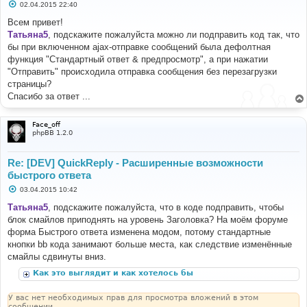
С
02.04.2015 22:40
о
о
Всем привет!
б
Татьяна5
, подскажите пожалуйста можно ли подправить код так, что
щ
е
бы при включенном ajax-отправке сообщений была дефолтная
н
функция "Стандартный ответ & предпросмотр", а при нажатии
и
е
"Отправить" происходила отправка сообщения без перезагрузки
страницы?
Спасибо за ответ ...
Face_off
phpBB 1.2.0
Re: [DEV] QuickReply - Расширенные возможности
быстрого ответа
С
03.04.2015 10:42
о
о
Татьяна5
, подскажите пожалуйста, что в коде подправить, чтобы
б
блок смайлов приподнять на уровень Заголовка? На моём форуме
щ
е
форма Быстрого ответа изменена модом, потому стандартные
н
кнопки bb кода занимают больше места, как следствие изменённые
и
е
смайлы сдвинуты вниз.
Как это выглядит и как хотелось бы
У вас нет необходимых прав для просмотра вложений в этом
сообщении.