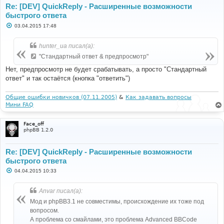
Re: [DEV] QuickReply - Расширенные возможности
быстрого ответа
С
03.04.2015 17:48
о
о
б
hunter_ua писал(а):
щ
е
"Стандартный ответ & предпросмотр"
н
и
Нет, предпросмотр не будет срабатывать, а просто "Стандартный
е
ответ" и так остаётся (кнопка "ответить")
Общие ошибки новичков (07.11.2005)
&
Как задавать вопросы
Мини FAQ
Face_off
phpBB 1.2.0
Re: [DEV] QuickReply - Расширенные возможности
быстрого ответа
С
04.04.2015 10:33
о
о
б
Anvar писал(а):
щ
е
Мод и phpBB3.1 не совместимы, происхождение их тоже под
н
вопросом.
и
е
А проблема со смайлами, это проблема Advanced BBCode