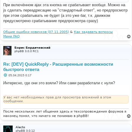
и
При включённом ajax эта кнопка не срабатывает вообще. Можно на
е
js сделать переадресацию на "стандартный ответ", но предпросмотр
при этом срабатывать не будет (а это уже баг, т.к. движком
предусмотрено срабатывание предпросмотра сразу)
Общие ошибки новичков (07.11.2005)
&
Как задавать вопросы
Мини FAQ
Борис Бердичевский
phpBB 3.0.0 RC1
Re: [DEV] QuickReply - Расширенные возможности
быстрого ответа
С
05.04.2015 0:17
о
о
Интересно, где они это взяли? Или сами разработали с нуля?
б
щ
е
н
У вас нет необходимых прав для просмотра вложений в этом
и
сообщении.
е
После нескольких лет общения здесь и техсопровождения форумов я
наконец понял, что ничего не понимаю в phpBB!
Alecto
phpBB 3.0.12