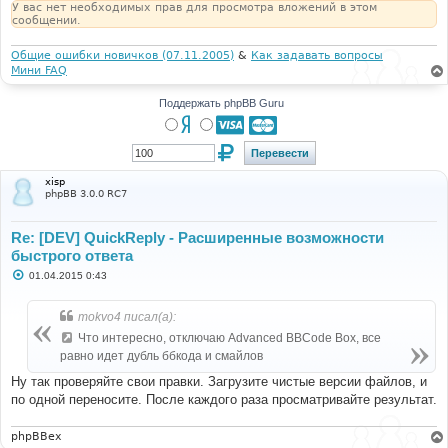
У вас нет необходимых прав для просмотра вложений в этом
сообщении.
Общие ошибки новичков (07.11.2005)
&
Как задавать вопросы
Мини FAQ
Поддержать phpBB Guru
xisp
phpBB 3.0.0 RC7
Re: [DEV] QuickReply - Расширенные возможности
быстрого ответа
С
01.04.2015 0:43
о
о
б
mokvo4 писал(а):
щ
е
Что интересно, отключаю Advanced BBCode Box, все
н
равно идет дубль ббкода и смайлов
и
е
Ну так проверяйте свои правки. Загрузите чистые версии файлов, и
по одной переносите. После каждого раза просматривайте результат.
phpBBex