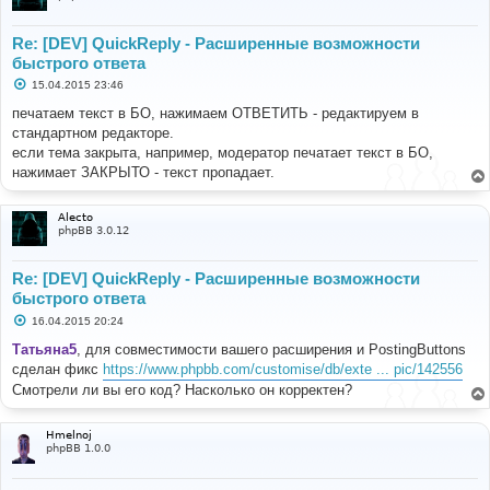
Re: [DEV] QuickReply - Расширенные возможности
быстрого ответа
С
15.04.2015 23:46
о
о
печатаем текст в БО, нажимаем ОТВЕТИТЬ - редактируем в
б
стандартном редакторе.
щ
е
если тема закрыта, например, модератор печатает текст в БО,
н
нажимает ЗАКРЫТО - текст пропадает.
и
е
Alecto
phpBB 3.0.12
Re: [DEV] QuickReply - Расширенные возможности
быстрого ответа
С
16.04.2015 20:24
о
о
Татьяна5
, для совместимости вашего расширения и PostingButtons
б
сделан фикс
https://www.phpbb.com/customise/db/exte ... pic/142556
щ
е
Смотрели ли вы его код? Насколько он корректен?
н
и
е
Hmelnoj
phpBB 1.0.0