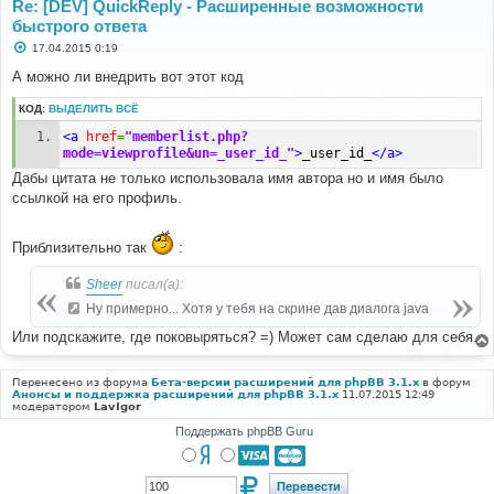
Re: [DEV] QuickReply - Расширенные возможности
быстрого ответа
С
17.04.2015 0:19
о
о
А можно ли внедрить вот этот код
б
щ
КОД:
ВЫДЕЛИТЬ ВСЁ
е
н
<a
href
=
"memberlist.php?
и
е
mode=viewprofile&un=_user_id_"
>
_user_id_
</a>
Дабы цитата не только использовала имя автора но и имя было
ссылкой на его профиль.
Приблизительно так
:
Sheer
писал(а):
Ну примерно... Хотя у тебя на скрине дав диалога java
Или подскажите, где поковыряться? =) Может сам сделаю для себя.
Перенесено из форума
Бета-версии расширений для phpBB 3.1.x
в форум
Анонсы и поддержка расширений для phpBB 3.1.x
11.07.2015 12:49
модератором
LavIgor
Поддержать phpBB Guru