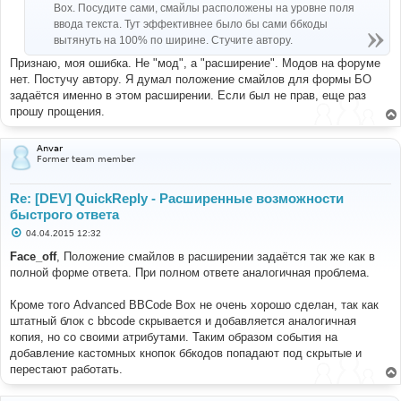
Box. Посудите сами, смайлы расположены на уровне поля
ввода текста. Тут эффективнее было бы сами ббкоды
вытянуть на 100% по ширине. Стучите автору.
Признаю, моя ошибка. Не "мод", а "расширение". Модов на форуме
нет. Постучу автору. Я думал положение смайлов для формы БО
задаётся именно в этом расширении. Если был не прав, еще раз
прошу прощения.
Anvar
Former team member
Re: [DEV] QuickReply - Расширенные возможности
быстрого ответа
С
04.04.2015 12:32
о
о
Face_off
, Положение смайлов в расширении задаётся так же как в
б
полной форме ответа. При полном ответе аналогичная проблема.
щ
е
н
Кроме того Advanced BBCode Box не очень хорошо сделан, так как
и
е
штатный блок с bbcode скрывается и добавляется аналогичная
копия, но со своими атрибутами. Таким образом события на
добавление кастомных кнопок ббкодов попадают под скрытые и
перестают работать.