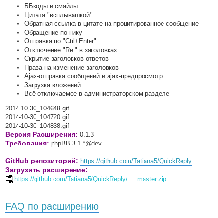
ББкоды и смайлы
Цитата "всплывашкой"
Обратная ссылка в цитате на процитированное сообщение
Обращение по нику
Отправка по "Ctrl+Enter"
Отключение "Re:" в заголовках
Скрытие заголовков ответов
Права на изменение заголовков
Ajax-отправка сообщений и ajax-предпросмотр
Загрузка вложений
Всё отключаемое в администраторском разделе
2014-10-30_104649.gif
2014-10-30_104720.gif
2014-10-30_104838.gif
Версия Расширения:
0.1.3
Требования:
phpBB 3.1.*@dev
GitHub репозиторий:
https://github.com/Tatiana5/QuickReply
Загрузить расширение:
https://github.com/Tatiana5/QuickReply/ ... master.zip
FAQ по расширению