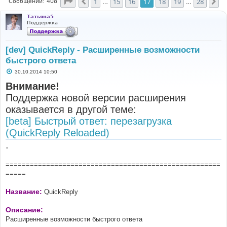
Страница
17
из
28
1
15
16
17
18
19
28
Пред.
Сл
Сообщений: 408
…
…
Татьяна5
Поддержка
[dev] QuickReply - Расширенные возможности
быстрого ответа
С
30.10.2014 10:50
о
о
Внимание!
б
Поддержка новой версии расширения
щ
е
оказывается в другой теме:
н
и
[beta] Быстрый ответ: перезагрузка
е
(QuickReply Reloaded)
.
=====================================================
=====
Название:
QuickReply
Описание:
Расширенные возможности быстрого ответа