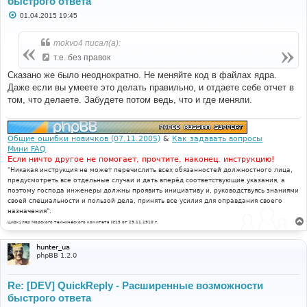
быстрого ответа
С
01.04.2015 19:45
о
о
б
mokvo4 писал(а):
щ
е
т.е. без правок
н
и
Сказано же было неоднократно. Не меняйте код в файлах ядра.
е
Даже если вы умеете это делать правильно, и отдаете себе отчет в
том, что делаете. Забудете потом ведь, что и где меняли.
Общие ошибки новичков (07.11.2005)
&
Как задавать вопросы
Мини FAQ
Если ничто другое не помогает, прочтите, наконец, инструкцию!
"Никакая инструкция не может перечислить всех обязанностей должностного лица,
предусмотреть все отдельные случаи и дать вперёд соответствующие указания, а
поэтому господа инженеры должны проявить инициативу и, руководствуясь знаниями
своей специальности и пользой дела, принять все усилия для оправдания своего
назначения".
Циркуляр Морского технического комитета №15 от 29.11.1910 г.
hunter_ua
phpBB 1.2.0
Re: [DEV] QuickReply - Расширенные возможности
быстрого ответа