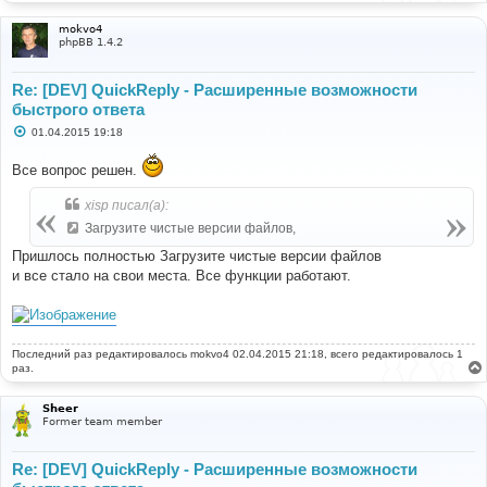
mokvo4
phpBB 1.4.2
Re: [DEV] QuickReply - Расширенные возможности
быстрого ответа
С
01.04.2015 19:18
о
о
Все вопрос решен.
б
щ
е
xisp писал(а):
н
и
Загрузите чистые версии файлов,
е
Пришлось полностью Загрузите чистые версии файлов
и все стало на свои места. Все функции работают.
Последний раз редактировалось
mokvo4
02.04.2015 21:18, всего редактировалось 1
раз.
Sheer
Former team member
Re: [DEV] QuickReply - Расширенные возможности