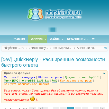
ГЛАВНАЯ
ФОРУМЫ
ФАЙЛЫ
БАЗА ЗНАНИЙ
phpBB Guru
Список форумов
Расширения phpBB
Анонсы и поддержка расширений для phpBB
[dev] QuickReply - Расширенные возможности
быстрого ответа
Правила форума
Местная Конституция
|
Шаблон запроса
|
Документация (phpBB3)
|
Мини [FAQ] по phpBB3.1.x/3.3.x
|
FAQ
|
Как задавать вопросы
|
Как устанавливать расширения
Ваш вопрос может быть удален без объяснения причин, если на
него есть ответы по приведённым ссылкам (а вы рискуете получить
предупреждение
).