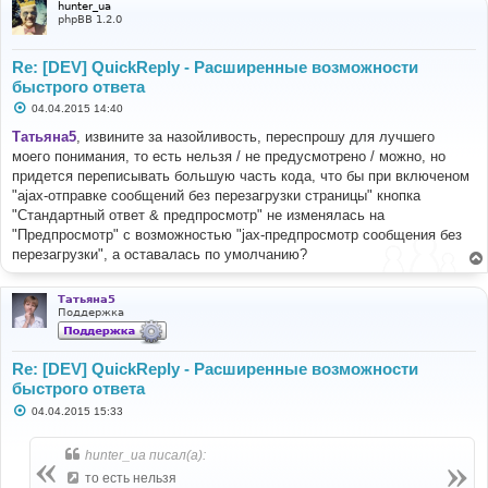
hunter_ua
phpBB 1.2.0
Re: [DEV] QuickReply - Расширенные возможности
быстрого ответа
С
04.04.2015 14:40
о
о
Татьяна5
, извините за назойливость, переспрошу для лучшего
б
моего понимания, то есть нельзя / не предусмотрено / можно, но
щ
е
придется переписывать большую часть кода, что бы при включеном
н
"ajax-отправке сообщений без перезагрузки страницы" кнопка
и
е
"Стандартный ответ & предпросмотр" не изменялась на
"Предпросмотр" с возможностью "jax-предпросмотр сообщения без
перезагрузки", а оставалась по умолчанию?
Татьяна5
Поддержка
Re: [DEV] QuickReply - Расширенные возможности
быстрого ответа
С
04.04.2015 15:33
о
о
б
hunter_ua писал(а):
щ
е
то есть нельзя
н