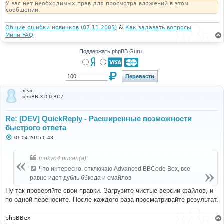
У вас нет необходимых прав для просмотра вложений в этом
сообщении.
Общие ошибки новичков (07.11.2005)
&
Как задавать вопросы
Мини FAQ
Поддержать phpBB Guru
xisp
phpBB 3.0.0 RC7
Re: [DEV] QuickReply - Расширенные возможности
быстрого ответа
С
01.04.2015 0:43
о
о
б
mokvo4 писал(а):
щ
е
Что интересно, отключаю Advanced BBCode Box, все
н
равно идет дубль ббкода и смайлов
и
е
Ну так проверяйте свои правки. Загрузите чистые версии файлов, и
по одной переносите. После каждого раза просматривайте результат.
phpBBex