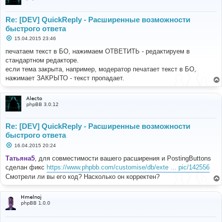
Re: [DEV] QuickReply - Расширенные возможности
быстрого ответа
С
15.04.2015 23:46
о
о
печатаем текст в БО, нажимаем ОТВЕТИТЬ - редактируем в
б
стандартном редакторе.
щ
е
если тема закрыта, например, модератор печатает текст в БО,
н
нажимает ЗАКРЫТО - текст пропадает.
и
е
Alecto
phpBB 3.0.12
Re: [DEV] QuickReply - Расширенные возможности
быстрого ответа
С
16.04.2015 20:24
о
о
Татьяна5
, для совместимости вашего расширения и PostingButtons
б
сделан фикс
https://www.phpbb.com/customise/db/exte ... pic/142556
щ
е
Смотрели ли вы его код? Насколько он корректен?
н
и
е
Hmelnoj
phpBB 1.0.0