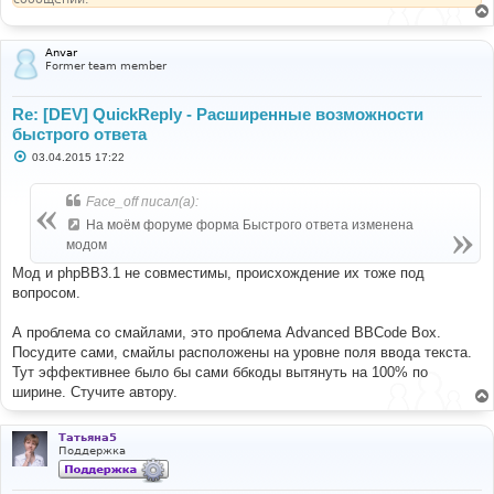
Anvar
Former team member
Re: [DEV] QuickReply - Расширенные возможности
быстрого ответа
С
03.04.2015 17:22
о
о
б
Face_off писал(а):
щ
е
На моём форуме форма Быстрого ответа изменена
н
модом
и
е
Мод и phpBB3.1 не совместимы, происхождение их тоже под
вопросом.
А проблема со смайлами, это проблема Advanced BBCode Box.
Посудите сами, смайлы расположены на уровне поля ввода текста.
Тут эффективнее было бы сами ббкоды вытянуть на 100% по
ширине. Стучите автору.
Татьяна5
Поддержка