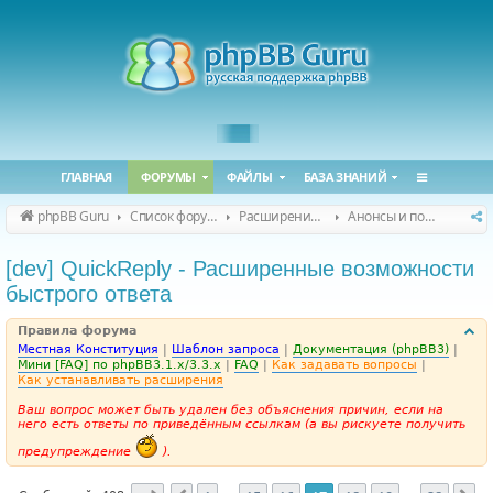
ГЛАВНАЯ
ФОРУМЫ
ФАЙЛЫ
БАЗА ЗНАНИЙ
phpBB Guru
Список форумов
Расширения phpBB
Анонсы и поддержка расширений для phpBB
[dev] QuickReply - Расширенные возможности
быстрого ответа
Правила форума
Местная Конституция
|
Шаблон запроса
|
Документация (phpBB3)
|
Мини [FAQ] по phpBB3.1.x/3.3.x
|
FAQ
|
Как задавать вопросы
|
Как устанавливать расширения
Ваш вопрос может быть удален без объяснения причин, если на
него есть ответы по приведённым ссылкам (а вы рискуете получить
предупреждение
).