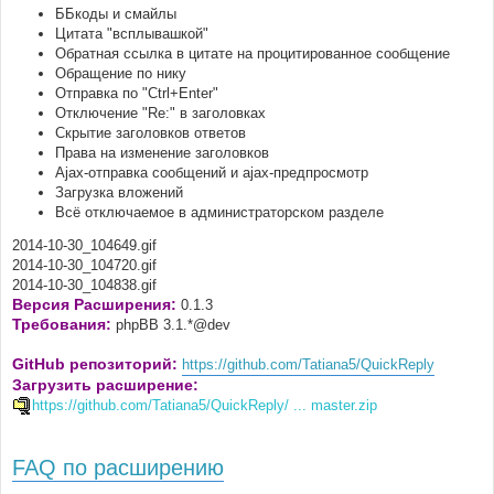
ББкоды и смайлы
Цитата "всплывашкой"
Обратная ссылка в цитате на процитированное сообщение
Обращение по нику
Отправка по "Ctrl+Enter"
Отключение "Re:" в заголовках
Скрытие заголовков ответов
Права на изменение заголовков
Ajax-отправка сообщений и ajax-предпросмотр
Загрузка вложений
Всё отключаемое в администраторском разделе
2014-10-30_104649.gif
2014-10-30_104720.gif
2014-10-30_104838.gif
Версия Расширения:
0.1.3
Требования:
phpBB 3.1.*@dev
GitHub репозиторий:
https://github.com/Tatiana5/QuickReply
Загрузить расширение:
https://github.com/Tatiana5/QuickReply/ ... master.zip
FAQ по расширению