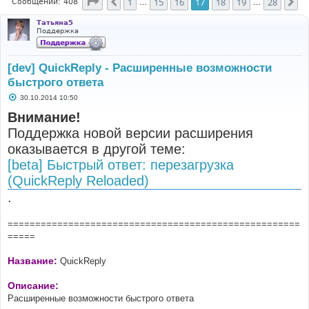
Страница
17
из
28
1
15
16
17
18
19
28
Пред.
Сл
Сообщений: 408
…
…
Татьяна5
Поддержка
[dev] QuickReply - Расширенные возможности
быстрого ответа
С
30.10.2014 10:50
о
о
Внимание!
б
Поддержка новой версии расширения
щ
е
оказывается в другой теме:
н
и
[beta] Быстрый ответ: перезагрузка
е
(QuickReply Reloaded)
.
=====================================================
=====
Название:
QuickReply
Описание:
Расширенные возможности быстрого ответа