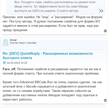
Box. Посудите сами, смайлы расположены на уровне поля
ввода текста. Тут эффективнее было бы сами ббкоды
вытянуть на 100% по ширине. Стучите автору.
Признаю, моя ошибка. Не "мод", а "расширение". Модов на форуме
нет. Постучу автору. Я думал положение смайлов для формы БО
задаётся именно в этом расширении. Если был не прав, еще раз
прошу прощения.
Anvar
Former team member
Re: [DEV] QuickReply - Расширенные возможности
быстрого ответа
С
04.04.2015 12:32
о
о
Face_off
, Положение смайлов в расширении задаётся так же как в
б
полной форме ответа. При полном ответе аналогичная проблема.
щ
е
н
Кроме того Advanced BBCode Box не очень хорошо сделан, так как
и
е
штатный блок с bbcode скрывается и добавляется аналогичная
копия, но со своими атрибутами. Таким образом события на
добавление кастомных кнопок ббкодов попадают под скрытые и
перестают работать.