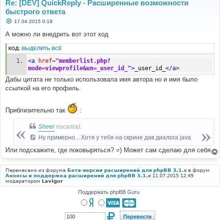
Re: [DEV] QuickReply - Расширенные возможности
быстрого ответа
С
17.04.2015 0:19
о
о
А можно ли внедрить вот этот код
б
щ
КОД:
ВЫДЕЛИТЬ ВСЁ
е
н
<a
href
=
"memberlist.php?
и
е
mode=viewprofile&un=_user_id_"
>
_user_id_
</a>
Дабы цитата не только использовала имя автора но и имя было
ссылкой на его профиль.
Приблизительно так
:
Sheer
писал(а):
Ну примерно... Хотя у тебя на скрине дав диалога java
Или подскажите, где поковыряться? =) Может сам сделаю для себя.
Перенесено из форума
Бета-версии расширений для phpBB 3.1.x
в форум
Анонсы и поддержка расширений для phpBB 3.1.x
11.07.2015 12:49
модератором
LavIgor
Поддержать phpBB Guru