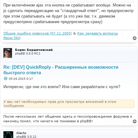
и
При включённом ajax эта кнопка не срабатывает вообще. Можно на
е
js сделать переадресацию на "стандартный ответ", но предпросмотр
при этом срабатывать не будет (а это уже баг, т.к. движком
предусмотрено срабатывание предпросмотра сразу)
Общие ошибки новичков (07.11.2005)
&
Как задавать вопросы
Мини FAQ
Борис Бердичевский
phpBB 3.0.0 RC1
Re: [DEV] QuickReply - Расширенные возможности
быстрого ответа
С
05.04.2015 0:17
о
о
Интересно, где они это взяли? Или сами разработали с нуля?
б
щ
е
н
У вас нет необходимых прав для просмотра вложений в этом
и
сообщении.
е
После нескольких лет общения здесь и техсопровождения форумов я
наконец понял, что ничего не понимаю в phpBB!
Alecto
phpBB 3.0.12