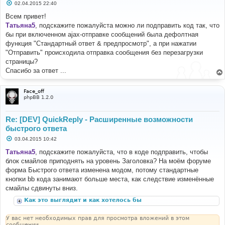
С
02.04.2015 22:40
о
о
Всем привет!
б
Татьяна5
, подскажите пожалуйста можно ли подправить код так, что
щ
е
бы при включенном ajax-отправке сообщений была дефолтная
н
функция "Стандартный ответ & предпросмотр", а при нажатии
и
е
"Отправить" происходила отправка сообщения без перезагрузки
страницы?
Спасибо за ответ ...
Face_off
phpBB 1.2.0
Re: [DEV] QuickReply - Расширенные возможности
быстрого ответа
С
03.04.2015 10:42
о
о
Татьяна5
, подскажите пожалуйста, что в коде подправить, чтобы
б
блок смайлов приподнять на уровень Заголовка? На моём форуме
щ
е
форма Быстрого ответа изменена модом, потому стандартные
н
кнопки bb кода занимают больше места, как следствие изменённые
и
е
смайлы сдвинуты вниз.
Как это выглядит и как хотелось бы
У вас нет необходимых прав для просмотра вложений в этом
сообщении.