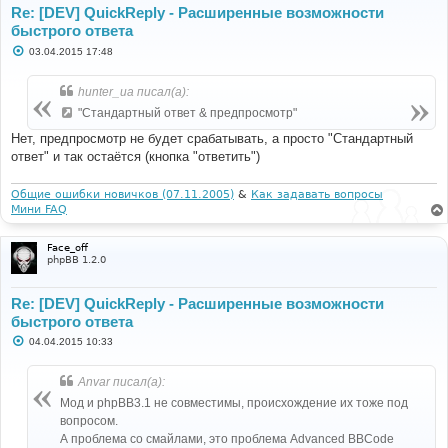
Re: [DEV] QuickReply - Расширенные возможности
быстрого ответа
С
03.04.2015 17:48
о
о
б
hunter_ua писал(а):
щ
е
"Стандартный ответ & предпросмотр"
н
и
Нет, предпросмотр не будет срабатывать, а просто "Стандартный
е
ответ" и так остаётся (кнопка "ответить")
Общие ошибки новичков (07.11.2005)
&
Как задавать вопросы
Мини FAQ
Face_off
phpBB 1.2.0
Re: [DEV] QuickReply - Расширенные возможности
быстрого ответа
С
04.04.2015 10:33
о
о
б
Anvar писал(а):
щ
е
Мод и phpBB3.1 не совместимы, происхождение их тоже под
н
вопросом.
и
е
А проблема со смайлами, это проблема Advanced BBCode