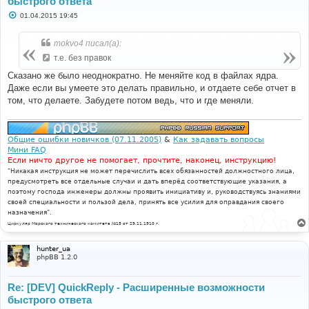
быстрого ответа
С
01.04.2015 19:45
о
о
б
mokvo4 писал(а):
щ
е
т.е. без правок
н
и
Сказано же было неоднократно. Не меняйте код в файлах ядра.
е
Даже если вы умеете это делать правильно, и отдаете себе отчет в
том, что делаете. Забудете потом ведь, что и где меняли.
Общие ошибки новичков (07.11.2005)
&
Как задавать вопросы
Мини FAQ
Если ничто другое не помогает, прочтите, наконец, инструкцию!
"Никакая инструкция не может перечислить всех обязанностей должностного лица,
предусмотреть все отдельные случаи и дать вперёд соответствующие указания, а
поэтому господа инженеры должны проявить инициативу и, руководствуясь знаниями
своей специальности и пользой дела, принять все усилия для оправдания своего
назначения".
Циркуляр Морского технического комитета №15 от 29.11.1910 г.
hunter_ua
phpBB 1.2.0
Re: [DEV] QuickReply - Расширенные возможности
быстрого ответа