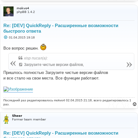
mokvo4
phpBB 1.4.2
Re: [DEV] QuickReply - Расширенные возможности
быстрого ответа
С
01.04.2015 19:18
о
о
Все вопрос решен.
б
щ
е
xisp писал(а):
н
и
Загрузите чистые версии файлов,
е
Пришлось полностью Загрузите чистые версии файлов
и все стало на свои места. Все функции работают.
Последний раз редактировалось
mokvo4
02.04.2015 21:18, всего редактировалось 1
раз.
Sheer
Former team member
Re: [DEV] QuickReply - Расширенные возможности