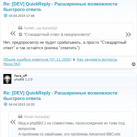
Re: [DEV] QuickReply - Расширенные возможности
быстрого ответа
С
03.04.2015 17:48
о
о
б
hunter_ua писал(а):
щ
е
"Стандартный ответ & предпросмотр"
н
и
Нет, предпросмотр не будет срабатывать, а просто "Стандартный
е
ответ" и так остаётся (кнопка "ответить")
Общие ошибки новичков (07.11.2005)
&
Как задавать вопросы
Мини FAQ
Face_off
phpBB 1.2.0
Re: [DEV] QuickReply - Расширенные возможности
быстрого ответа
С
04.04.2015 10:33
о
о
б
Anvar писал(а):
щ
е
Мод и phpBB3.1 не совместимы, происхождение их тоже под
н
вопросом.
и
е
А проблема со смайлами, это проблема Advanced BBCode