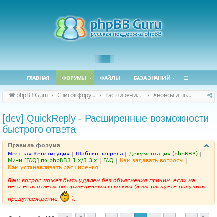
ГЛАВНАЯ
ФОРУМЫ
ФАЙЛЫ
БАЗА ЗНАНИЙ
phpBB Guru
Список форумов
Расширения phpBB
Анонсы и поддержка расширений для phpBB
[dev] QuickReply - Расширенные возможности
быстрого ответа
Правила форума
Местная Конституция
|
Шаблон запроса
|
Документация (phpBB3)
|
Мини [FAQ] по phpBB3.1.x/3.3.x
|
FAQ
|
Как задавать вопросы
|
Как устанавливать расширения
Ваш вопрос может быть удален без объяснения причин, если на
него есть ответы по приведённым ссылкам (а вы рискуете получить
предупреждение
).