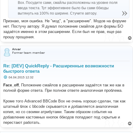
Box. Посудите сами, смайлы расположены на уровне поля
ввода текста. Тут эффективнее было бы сами ббкоды
вытянуть на 100% по ширине. Стучите автору.
Признаю, моя ошибка. Не "мод", а "расширение". Модов на форуме
нет. Постучу автору. Я думал положение смайлов для формы БО
задаётся именно в этом расширении. Если был не прав, еще раз
прошу прощения.
Anvar
Former team member
Re: [DEV] QuickReply - Расширенные возможности
быстрого ответа
С
04.04.2015 12:32
о
о
Face_off
, Положение смайлов в расширении задаётся так же как в
б
полной форме ответа. При полном ответе аналогичная проблема.
щ
е
н
Кроме того Advanced BBCode Box не очень хорошо сделан, так как
и
е
штатный блок с bbcode скрывается и добавляется аналогичная
копия, но со своими атрибутами. Таким образом события на
добавление кастомных кнопок ббкодов попадают под скрытые и
перестают работать.