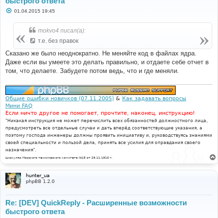
быстрого ответа
С
01.04.2015 19:45
о
о
б
mokvo4 писал(а):
щ
е
т.е. без правок
н
и
Сказано же было неоднократно. Не меняйте код в файлах ядра.
е
Даже если вы умеете это делать правильно, и отдаете себе отчет в
том, что делаете. Забудете потом ведь, что и где меняли.
Общие ошибки новичков (07.11.2005)
&
Как задавать вопросы
Мини FAQ
Если ничто другое не помогает, прочтите, наконец, инструкцию!
"Никакая инструкция не может перечислить всех обязанностей должностного лица,
предусмотреть все отдельные случаи и дать вперёд соответствующие указания, а
поэтому господа инженеры должны проявить инициативу и, руководствуясь знаниями
своей специальности и пользой дела, принять все усилия для оправдания своего
назначения".
Циркуляр Морского технического комитета №15 от 29.11.1910 г.
hunter_ua
phpBB 1.2.0
Re: [DEV] QuickReply - Расширенные возможности
быстрого ответа