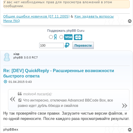
У вас нет необходимых прав для просмотра вложений в этом
сообщении.
Общие ошибки новичков (07.11.2005)
&
Как задавать вопросы
Мини FAQ
Поддержать phpBB Guru
xisp
phpBB 3.0.0 RC7
Re: [DEV] QuickReply - Расширенные возможности
быстрого ответа
С
01.04.2015 0:43
о
о
б
mokvo4 писал(а):
щ
е
Что интересно, отключаю Advanced BBCode Box, все
н
равно идет дубль ббкода и смайлов
и
е
Ну так проверяйте свои правки. Загрузите чистые версии файлов, и
по одной переносите. После каждого раза просматривайте результат.
phpBBex