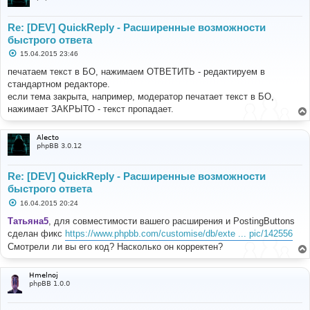
Re: [DEV] QuickReply - Расширенные возможности
быстрого ответа
С
15.04.2015 23:46
о
о
печатаем текст в БО, нажимаем ОТВЕТИТЬ - редактируем в
б
стандартном редакторе.
щ
е
если тема закрыта, например, модератор печатает текст в БО,
н
нажимает ЗАКРЫТО - текст пропадает.
и
е
Alecto
phpBB 3.0.12
Re: [DEV] QuickReply - Расширенные возможности
быстрого ответа
С
16.04.2015 20:24
о
о
Татьяна5
, для совместимости вашего расширения и PostingButtons
б
сделан фикс
https://www.phpbb.com/customise/db/exte ... pic/142556
щ
е
Смотрели ли вы его код? Насколько он корректен?
н
и
е
Hmelnoj
phpBB 1.0.0