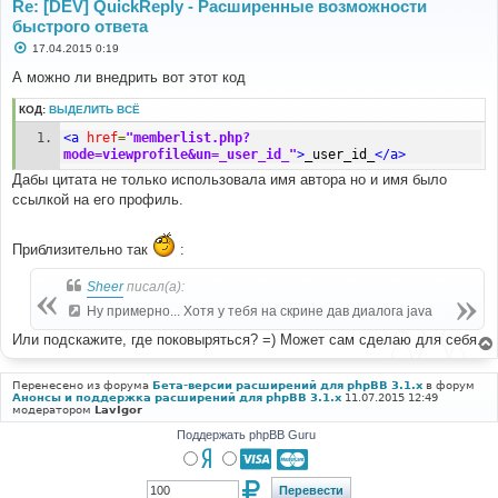
Re: [DEV] QuickReply - Расширенные возможности
быстрого ответа
С
17.04.2015 0:19
о
о
А можно ли внедрить вот этот код
б
щ
КОД:
ВЫДЕЛИТЬ ВСЁ
е
н
<a
href
=
"memberlist.php?
и
е
mode=viewprofile&un=_user_id_"
>
_user_id_
</a>
Дабы цитата не только использовала имя автора но и имя было
ссылкой на его профиль.
Приблизительно так
:
Sheer
писал(а):
Ну примерно... Хотя у тебя на скрине дав диалога java
Или подскажите, где поковыряться? =) Может сам сделаю для себя.
Перенесено из форума
Бета-версии расширений для phpBB 3.1.x
в форум
Анонсы и поддержка расширений для phpBB 3.1.x
11.07.2015 12:49
модератором
LavIgor
Поддержать phpBB Guru