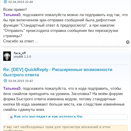
С
02.04.2015 22:40
о
о
Всем привет!
б
Татьяна5
, подскажите пожалуйста можно ли подправить код так, что
щ
е
бы при включенном ajax-отправке сообщений была дефолтная
н
функция "Стандартный ответ & предпросмотр", а при нажатии
и
е
"Отправить" происходила отправка сообщения без перезагрузки
страницы?
Спасибо за ответ ...
Face_off
phpBB 1.2.0
Re: [DEV] QuickReply - Расширенные возможности
быстрого ответа
С
03.04.2015 10:42
о
о
Татьяна5
, подскажите пожалуйста, что в коде подправить, чтобы
б
блок смайлов приподнять на уровень Заголовка? На моём форуме
щ
е
форма Быстрого ответа изменена модом, потому стандартные
н
кнопки bb кода занимают больше места, как следствие изменённые
и
е
смайлы сдвинуты вниз.
Как это выглядит и как хотелось бы
У вас нет необходимых прав для просмотра вложений в этом
сообщении.