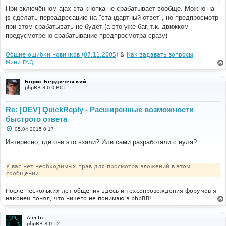
и
При включённом ajax эта кнопка не срабатывает вообще. Можно на
е
js сделать переадресацию на "стандартный ответ", но предпросмотр
при этом срабатывать не будет (а это уже баг, т.к. движком
предусмотрено срабатывание предпросмотра сразу)
Общие ошибки новичков (07.11.2005)
&
Как задавать вопросы
Мини FAQ
Борис Бердичевский
phpBB 3.0.0 RC1
Re: [DEV] QuickReply - Расширенные возможности
быстрого ответа
С
05.04.2015 0:17
о
о
Интересно, где они это взяли? Или сами разработали с нуля?
б
щ
е
н
У вас нет необходимых прав для просмотра вложений в этом
и
сообщении.
е
После нескольких лет общения здесь и техсопровождения форумов я
наконец понял, что ничего не понимаю в phpBB!
Alecto
phpBB 3.0.12