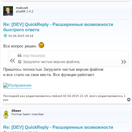
mokvo4
phpBB 1.4.2
Re: [DEV] QuickReply - Расширенные возможности
быстрого ответа
С
01.04.2015 19:18
о
о
Все вопрос решен.
б
щ
е
xisp писал(а):
н
и
Загрузите чистые версии файлов,
е
Пришлось полностью Загрузите чистые версии файлов
и все стало на свои места. Все функции работают.
Последний раз редактировалось
mokvo4
02.04.2015 21:18, всего редактировалось 1
раз.
Sheer
Former team member
Re: [DEV] QuickReply - Расширенные возможности