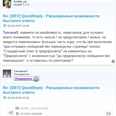
hunter_ua
phpBB 1.2.0
Re: [DEV] QuickReply - Расширенные возможности
быстрого ответа
С
04.04.2015 14:40
о
о
Татьяна5
, извините за назойливость, переспрошу для лучшего
б
моего понимания, то есть нельзя / не предусмотрено / можно, но
щ
е
придется переписывать большую часть кода, что бы при включеном
н
"ajax-отправке сообщений без перезагрузки страницы" кнопка
и
е
"Стандартный ответ & предпросмотр" не изменялась на
"Предпросмотр" с возможностью "jax-предпросмотр сообщения без
перезагрузки", а оставалась по умолчанию?
Татьяна5
Поддержка
Re: [DEV] QuickReply - Расширенные возможности
быстрого ответа
С
04.04.2015 15:33
о
о
б
hunter_ua писал(а):
щ
е
то есть нельзя
н