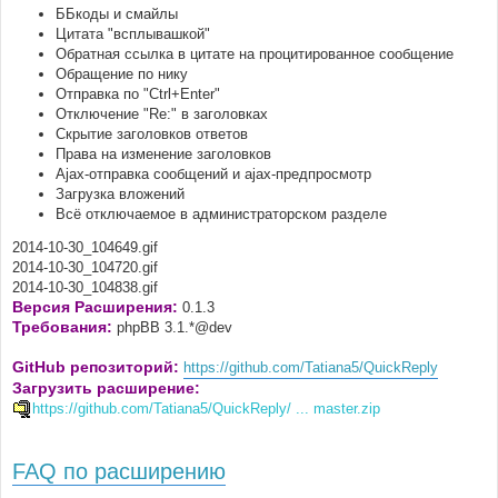
ББкоды и смайлы
Цитата "всплывашкой"
Обратная ссылка в цитате на процитированное сообщение
Обращение по нику
Отправка по "Ctrl+Enter"
Отключение "Re:" в заголовках
Скрытие заголовков ответов
Права на изменение заголовков
Ajax-отправка сообщений и ajax-предпросмотр
Загрузка вложений
Всё отключаемое в администраторском разделе
2014-10-30_104649.gif
2014-10-30_104720.gif
2014-10-30_104838.gif
Версия Расширения:
0.1.3
Требования:
phpBB 3.1.*@dev
GitHub репозиторий:
https://github.com/Tatiana5/QuickReply
Загрузить расширение:
https://github.com/Tatiana5/QuickReply/ ... master.zip
FAQ по расширению