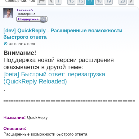
Страница
17
из
28
1
15
16
17
18
19
28
Пред.
Сл
Сообщений: 408
…
…
Татьяна5
Поддержка
[dev] QuickReply - Расширенные возможности
быстрого ответа
С
30.10.2014 10:50
о
о
Внимание!
б
Поддержка новой версии расширения
щ
е
оказывается в другой теме:
н
и
[beta] Быстрый ответ: перезагрузка
е
(QuickReply Reloaded)
.
=====================================================
=====
Название:
QuickReply
Описание:
Расширенные возможности быстрого ответа