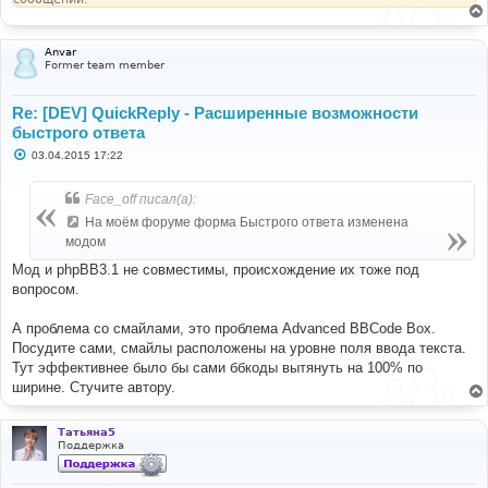
Anvar
Former team member
Re: [DEV] QuickReply - Расширенные возможности
быстрого ответа
С
03.04.2015 17:22
о
о
б
Face_off писал(а):
щ
е
На моём форуме форма Быстрого ответа изменена
н
модом
и
е
Мод и phpBB3.1 не совместимы, происхождение их тоже под
вопросом.
А проблема со смайлами, это проблема Advanced BBCode Box.
Посудите сами, смайлы расположены на уровне поля ввода текста.
Тут эффективнее было бы сами ббкоды вытянуть на 100% по
ширине. Стучите автору.
Татьяна5
Поддержка