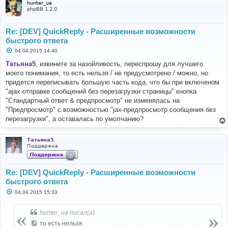
hunter_ua
phpBB 1.2.0
Re: [DEV] QuickReply - Расширенные возможности
быстрого ответа
С
04.04.2015 14:40
о
о
Татьяна5
, извините за назойливость, переспрошу для лучшего
б
моего понимания, то есть нельзя / не предусмотрено / можно, но
щ
е
придется переписывать большую часть кода, что бы при включеном
н
"ajax-отправке сообщений без перезагрузки страницы" кнопка
и
е
"Стандартный ответ & предпросмотр" не изменялась на
"Предпросмотр" с возможностью "jax-предпросмотр сообщения без
перезагрузки", а оставалась по умолчанию?
Татьяна5
Поддержка
Re: [DEV] QuickReply - Расширенные возможности
быстрого ответа
С
04.04.2015 15:33
о
о
б
hunter_ua писал(а):
щ
е
то есть нельзя
н