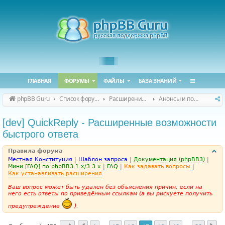
ГЛАВНАЯ
ФОРУМЫ
ФАЙЛЫ
БАЗА ЗНАНИЙ
phpBB Guru
Список форумов
Расширения phpBB
Анонсы и поддержка расширений для phpBB
[dev] QuickReply - Расширенные возможности
быстрого ответа
Правила форума
Местная Конституция
|
Шаблон запроса
|
Документация (phpBB3)
|
Мини [FAQ] по phpBB3.1.x/3.3.x
|
FAQ
|
Как задавать вопросы
|
Как устанавливать расширения
Ваш вопрос может быть удален без объяснения причин, если на
него есть ответы по приведённым ссылкам (а вы рискуете получить
предупреждение
).