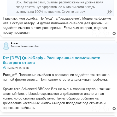
Box. Посудите сами, смайлы расположены на уровне поля
ввода текста. Тут эффективнее было бы сами ббкоды
вытянуть на 100% по ширине. Стучите автору.
Признаю, моя ошибка. Не "мод", а "расширение". Модов на форуме
нет. Постучу автору. Я думал положение смайлов для формы БО
задаётся именно в этом расширении. Если был не прав, еще раз
прошу прощения.
Anvar
Former team member
Re: [DEV] QuickReply - Расширенные возможности
быстрого ответа
С
04.04.2015 12:32
о
о
Face_off
, Положение смайлов в расширении задаётся так же как в
б
полной форме ответа. При полном ответе аналогичная проблема.
щ
е
н
Кроме того Advanced BBCode Box не очень хорошо сделан, так как
и
е
штатный блок с bbcode скрывается и добавляется аналогичная
копия, но со своими атрибутами. Таким образом события на
добавление кастомных кнопок ббкодов попадают под скрытые и
перестают работать.