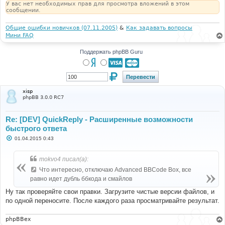
У вас нет необходимых прав для просмотра вложений в этом
сообщении.
Общие ошибки новичков (07.11.2005)
&
Как задавать вопросы
Мини FAQ
Поддержать phpBB Guru
xisp
phpBB 3.0.0 RC7
Re: [DEV] QuickReply - Расширенные возможности
быстрого ответа
С
01.04.2015 0:43
о
о
б
mokvo4 писал(а):
щ
е
Что интересно, отключаю Advanced BBCode Box, все
н
равно идет дубль ббкода и смайлов
и
е
Ну так проверяйте свои правки. Загрузите чистые версии файлов, и
по одной переносите. После каждого раза просматривайте результат.
phpBBex