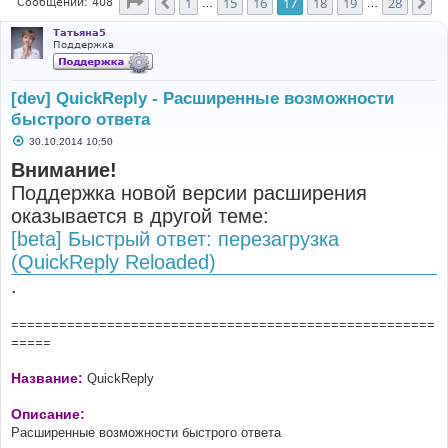
Страница
17
из
28
1
15
16
17
18
19
28
Пред.
Сл
Сообщений: 408
…
…
Татьяна5
Поддержка
[dev] QuickReply - Расширенные возможности
быстрого ответа
С
30.10.2014 10:50
о
о
Внимание!
б
Поддержка новой версии расширения
щ
е
оказывается в другой теме:
н
и
[beta] Быстрый ответ: перезагрузка
е
(QuickReply Reloaded)
.
=====================================================
=====
Название:
QuickReply
Описание:
Расширенные возможности быстрого ответа