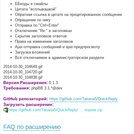
ББкоды и смайлы
Цитата "всплывашкой"
Обратная ссылка в цитате на процитированное сообщение
Обращение по нику
Отправка по "Ctrl+Enter"
Отключение "Re:" в заголовках
Скрытие заголовков ответов
Права на изменение заголовков
Ajax-отправка сообщений и ajax-предпросмотр
Загрузка вложений
Всё отключаемое в администраторском разделе
2014-10-30_104649.gif
2014-10-30_104720.gif
2014-10-30_104838.gif
Версия Расширения:
0.1.3
Требования:
phpBB 3.1.*@dev
GitHub репозиторий:
https://github.com/Tatiana5/QuickReply
Загрузить расширение:
https://github.com/Tatiana5/QuickReply/ ... master.zip
FAQ по расширению