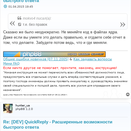
быстрого ответа
С
01.04.2015 19:45
о
о
б
mokvo4 писал(а):
щ
е
т.е. без правок
н
и
Сказано же было неоднократно. Не меняйте код в файлах ядра.
е
Даже если вы умеете это делать правильно, и отдаете себе отчет в
том, что делаете. Забудете потом ведь, что и где меняли.
Общие ошибки новичков (07.11.2005)
&
Как задавать вопросы
Мини FAQ
Если ничто другое не помогает, прочтите, наконец, инструкцию!
"Никакая инструкция не может перечислить всех обязанностей должностного лица,
предусмотреть все отдельные случаи и дать вперёд соответствующие указания, а
поэтому господа инженеры должны проявить инициативу и, руководствуясь знаниями
своей специальности и пользой дела, принять все усилия для оправдания своего
назначения".
Циркуляр Морского технического комитета №15 от 29.11.1910 г.
hunter_ua
phpBB 1.2.0
Re: [DEV] QuickReply - Расширенные возможности
быстрого ответа