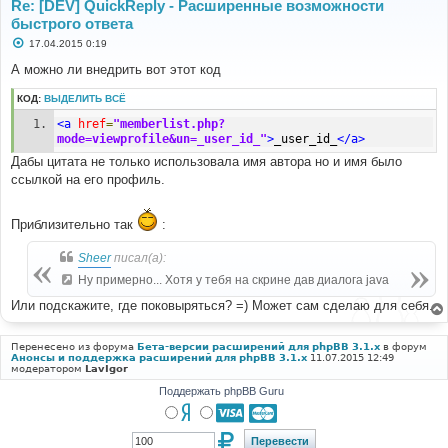
Re: [DEV] QuickReply - Расширенные возможности
быстрого ответа
С
17.04.2015 0:19
о
о
А можно ли внедрить вот этот код
б
щ
КОД:
ВЫДЕЛИТЬ ВСЁ
е
н
<a
href
=
"memberlist.php?
и
е
mode=viewprofile&un=_user_id_"
>
_user_id_
</a>
Дабы цитата не только использовала имя автора но и имя было
ссылкой на его профиль.
Приблизительно так
:
Sheer
писал(а):
Ну примерно... Хотя у тебя на скрине дав диалога java
Или подскажите, где поковыряться? =) Может сам сделаю для себя.
Перенесено из форума
Бета-версии расширений для phpBB 3.1.x
в форум
Анонсы и поддержка расширений для phpBB 3.1.x
11.07.2015 12:49
модератором
LavIgor
Поддержать phpBB Guru