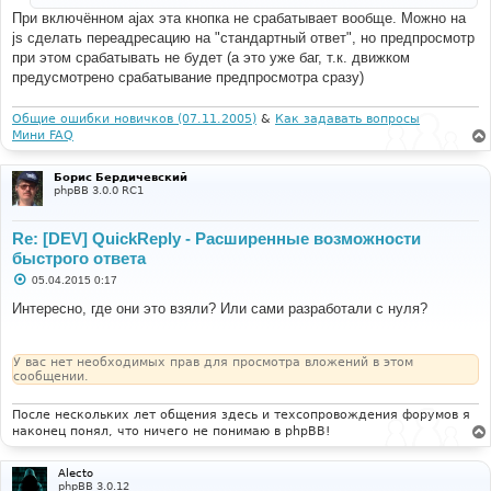
и
При включённом ajax эта кнопка не срабатывает вообще. Можно на
е
js сделать переадресацию на "стандартный ответ", но предпросмотр
при этом срабатывать не будет (а это уже баг, т.к. движком
предусмотрено срабатывание предпросмотра сразу)
Общие ошибки новичков (07.11.2005)
&
Как задавать вопросы
Мини FAQ
Борис Бердичевский
phpBB 3.0.0 RC1
Re: [DEV] QuickReply - Расширенные возможности
быстрого ответа
С
05.04.2015 0:17
о
о
Интересно, где они это взяли? Или сами разработали с нуля?
б
щ
е
н
У вас нет необходимых прав для просмотра вложений в этом
и
сообщении.
е
После нескольких лет общения здесь и техсопровождения форумов я
наконец понял, что ничего не понимаю в phpBB!
Alecto
phpBB 3.0.12