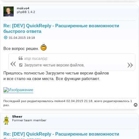
mokvo4
phpBB 1.4.2
Re: [DEV] QuickReply - Расширенные возможности
быстрого ответа
С
01.04.2015 19:18
о
о
Все вопрос решен.
б
щ
е
xisp писал(а):
н
и
Загрузите чистые версии файлов,
е
Пришлось полностью Загрузите чистые версии файлов
и все стало на свои места. Все функции работают.
Последний раз редактировалось
mokvo4
02.04.2015 21:18, всего редактировалось 1
раз.
Sheer
Former team member
Re: [DEV] QuickReply - Расширенные возможности