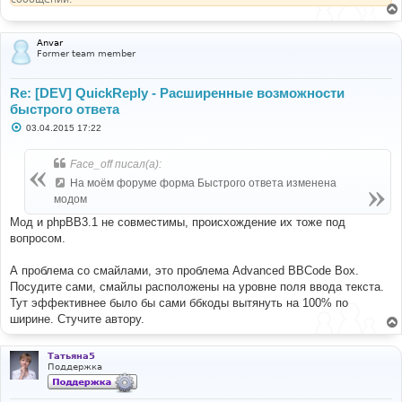
Anvar
Former team member
Re: [DEV] QuickReply - Расширенные возможности
быстрого ответа
С
03.04.2015 17:22
о
о
б
Face_off писал(а):
щ
е
На моём форуме форма Быстрого ответа изменена
н
модом
и
е
Мод и phpBB3.1 не совместимы, происхождение их тоже под
вопросом.
А проблема со смайлами, это проблема Advanced BBCode Box.
Посудите сами, смайлы расположены на уровне поля ввода текста.
Тут эффективнее было бы сами ббкоды вытянуть на 100% по
ширине. Стучите автору.
Татьяна5
Поддержка