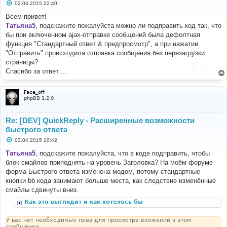
С
02.04.2015 22:40
о
о
Всем привет!
б
Татьяна5
, подскажите пожалуйста можно ли подправить код так, что
щ
е
бы при включенном ajax-отправке сообщений была дефолтная
н
функция "Стандартный ответ & предпросмотр", а при нажатии
и
е
"Отправить" происходила отправка сообщения без перезагрузки
страницы?
Спасибо за ответ ...
Face_off
phpBB 1.2.0
Re: [DEV] QuickReply - Расширенные возможности
быстрого ответа
С
03.04.2015 10:42
о
о
Татьяна5
, подскажите пожалуйста, что в коде подправить, чтобы
б
блок смайлов приподнять на уровень Заголовка? На моём форуме
щ
е
форма Быстрого ответа изменена модом, потому стандартные
н
кнопки bb кода занимают больше места, как следствие изменённые
и
е
смайлы сдвинуты вниз.
Как это выглядит и как хотелось бы
У вас нет необходимых прав для просмотра вложений в этом
сообщении.