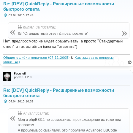
Re: [DEV] QuickReply - Расширенные возможности
быстрого ответа
С
03.04.2015 17:48
о
о
б
hunter_ua писал(а):
щ
е
"Стандартный ответ & предпросмотр"
н
и
Нет, предпросмотр не будет срабатывать, а просто "Стандартный
е
ответ" и так остаётся (кнопка "ответить")
Общие ошибки новичков (07.11.2005)
&
Как задавать вопросы
Мини FAQ
Face_off
phpBB 1.2.0
Re: [DEV] QuickReply - Расширенные возможности
быстрого ответа
С
04.04.2015 10:33
о
о
б
Anvar писал(а):
щ
е
Мод и phpBB3.1 не совместимы, происхождение их тоже под
н
вопросом.
и
е
А проблема со смайлами, это проблема Advanced BBCode