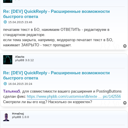
Re: [DEV] QuickReply - Расширенные возможности
быстрого ответа
С
15.04.2015 23:46
о
о
печатаем текст в БО, нажимаем ОТВЕТИТЬ - редактируем в
б
стандартном редакторе.
щ
е
если тема закрыта, например, модератор печатает текст в БО,
н
нажимает ЗАКРЫТО - текст пропадает.
и
е
Alecto
phpBB 3.0.12
Re: [DEV] QuickReply - Расширенные возможности
быстрого ответа
С
16.04.2015 20:24
о
о
Татьяна5
, для совместимости вашего расширения и PostingButtons
б
сделан фикс
https://www.phpbb.com/customise/db/exte ... pic/142556
щ
е
Смотрели ли вы его код? Насколько он корректен?
н
и
е
Hmelnoj
phpBB 1.0.0