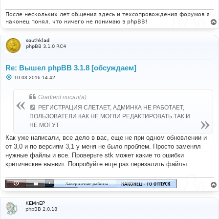
После нескольких лет общения здесь и техсопровождения форумов я
наконец понял, что ничего не понимаю в phpBB!
southklad
phpBB 3.1.0 RC4
Re: Вышел phpBB 3.1.8 [обсуждаем]
С
10.03.2016 14:42
о
о
б
Gradient писал(а):
щ
е
РЕГИСТРАЦИЯ СЛЕТАЕТ, АДМИНКА НЕ РАБОТАЕТ,
н
ПОЛЬЗОВАТЕЛИ КАК НЕ МОГЛИ РЕДАКТИРОВАТЬ ТАК И
и
е
НЕ МОГУТ
Как уже написали, все дело в вас, еще не при одном обновлении и
от 3,0 и по версиям 3,1 у меня не было проблем. Просто заменял
нужные файлы и все. Проверьте stk может какие то ошибки
критические выявит. Попробуйте еще раз перезалить файлы.
KEMnEP
phpBB 2.0.18