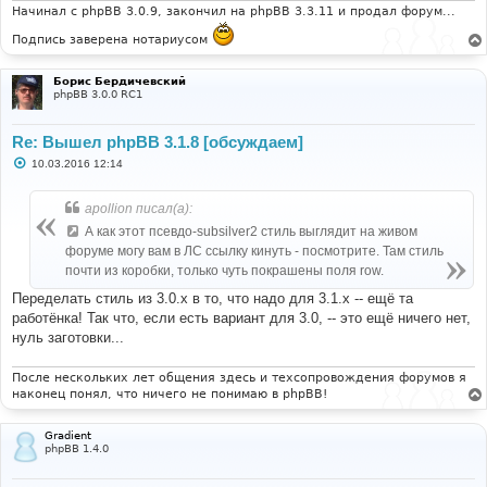
и
Начинал с phpBB 3.0.9, закончил на phpBB 3.3.11 и продал форум...
е
Подпись заверена нотариусом
Борис Бердичевский
phpBB 3.0.0 RC1
Re: Вышел phpBB 3.1.8 [обсуждаем]
С
10.03.2016 12:14
о
о
б
apollion писал(а):
щ
е
А как этот псевдо-subsilver2 стиль выглядит на живом
н
форуме могу вам в ЛС ссылку кинуть - посмотрите. Там стиль
и
е
почти из коробки, только чуть покрашены поля row.
Переделать стиль из 3.0.х в то, что надо для 3.1.х -- ещё та
работёнка! Так что, если есть вариант для 3.0, -- это ещё ничего нет,
нуль заготовки...
После нескольких лет общения здесь и техсопровождения форумов я
наконец понял, что ничего не понимаю в phpBB!
Gradient
phpBB 1.4.0