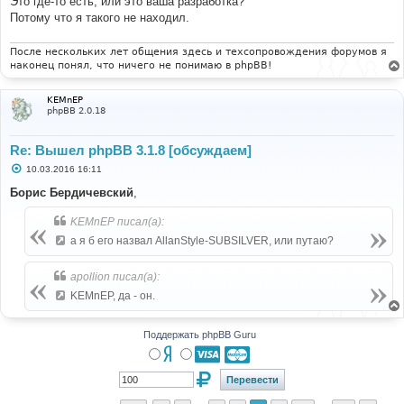
Это где-то есть, или это ваша разработка?
Потому что я такого не находил.
После нескольких лет общения здесь и техсопровождения форумов я
наконец понял, что ничего не понимаю в phpBB!
KEMnEP
phpBB 2.0.18
Re: Вышел phpBB 3.1.8 [обсуждаем]
С
10.03.2016 16:11
о
о
Борис Бердичевский
,
б
щ
KEMnEP писал(а):
е
н
а я б его назвал AllanStyle-SUBSILVER, или путаю?
и
е
apollion писал(а):
KEMnEP, да - он.
Поддержать phpBB Guru