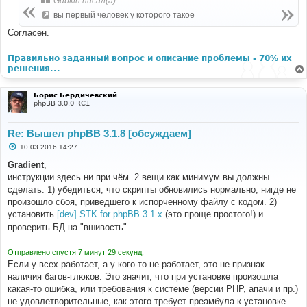
Gubkin писал(а):
вы первый человек у которого такое
Согласен.
Правильно заданный вопрос и описание проблемы - 70% их
решения...
Борис Бердичевский
phpBB 3.0.0 RC1
Re: Вышел phpBB 3.1.8 [обсуждаем]
С
10.03.2016 14:27
о
о
Gradient
,
б
инструкции здесь ни при чём. 2 вещи как минимум вы должны
щ
е
сделать. 1) убедиться, что скрипты обновились нормально, нигде не
н
произошло сбоя, приведшего к испорченному файлу с кодом. 2)
и
е
установить
[dev] STK for phpBB 3.1.x
(это проще простого!) и
проверить БД на "вшивость".
Отправлено спустя 7 минут 29 секунд:
Если у всех работает, а у кого-то не работает, это не признак
наличия багов-глюков. Это значит, что при установке произошла
какая-то ошибка, или требования к системе (версии PHP, апачи и пр.)
не удовлетворительные, как этого требует преамбула к установке.