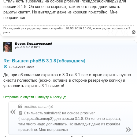
Стиль есть subsilver2 на основе prosilver (псевдосабсилвер2) для
версии 3.1.8. Он конечно сыроват, там много надо допиливать -
работы хватит. Но выглядит даже из коробки пристойно. Мне
понравился.
Последний раз редактировалось
apollion
10.03.2016 16:06, всего редактировалось 2
раза.
Борис Бердичевский
phpBB 3.0.0 RC1
Re: Вышел phpBB 3.1.8 [обсуждаем]
С
10.03.2016 16:05
о
о
Да, при обновлении скриптов с 3.0 на 3.1 все старые скрипты нужно
б
снести полностью (ессно, оставив в стороне резервную копию) и
щ
е
установить скрипты 3.1 начисто!
н
и
е
Отправлено спустя 1 минуту 49 секунд:
apollion писал(а):
Стиль есть subsilver2 на основе prosilver
(псевдосабсилвер2) для версии 3.1.8. Он конечно сыроват,
там много надо допиливать. Но выглядит даже из коробки
пристойно. Мне понравился