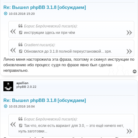
Re: Вышел phpBB 3.1.8 [обсуждаем]
С
10.03.2016 15:20
о
о
б
Борис Бердичевский писал(а):
щ
е
инструкции здесь ни при чём
н
и
е
Gradient писал(а):
Обновился до 3.1.8 полной переустановкой... зря.
Лично меня насторожила эта фраза, поэтому и скинул инструкции по
обновлению ибо процесс судя по фразе явно был сделан
неправильно.
apollion
phpBB 2.0.22
Re: Вышел phpBB 3.1.8 [обсуждаем]
С
10.03.2016 16:04
о
о
б
Борис Бердичевский писал(а):
щ
е
Так что, если есть вариант для 3.0, -- это ещё ничего нет,
н
нуль заготовки...
и
е