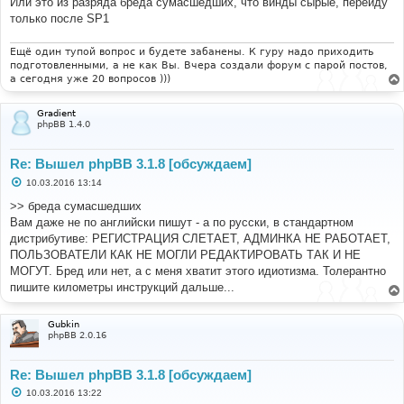
Или это из разряда бреда сумасшедших, что винды сырые, перейду
только после SP1
Ещё один тупой вопрос и будете забанены. К гуру надо приходить
подготовленными, а не как Вы. Вчера создали форум с парой постов,
а сегодня уже 20 вопросов )))
Gradient
phpBB 1.4.0
Re: Вышел phpBB 3.1.8 [обсуждаем]
С
10.03.2016 13:14
о
о
>> бреда сумасшедших
б
Вам даже не по английски пишут - а по русски, в стандартном
щ
е
дистрибутиве: РЕГИСТРАЦИЯ СЛЕТАЕТ, АДМИНКА НЕ РАБОТАЕТ,
н
ПОЛЬЗОВАТЕЛИ КАК НЕ МОГЛИ РЕДАКТИРОВАТЬ ТАК И НЕ
и
е
МОГУТ. Бред или нет, а с меня хватит этого идиотизма. Толерантно
пишите километры инструкций дальше...
Gubkin
phpBB 2.0.16
Re: Вышел phpBB 3.1.8 [обсуждаем]
С
10.03.2016 13:22
о