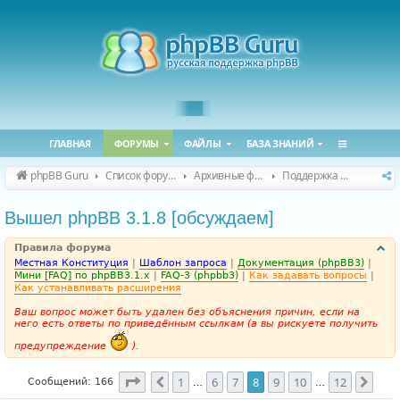
ГЛАВНАЯ
ФОРУМЫ
ФАЙЛЫ
БАЗА ЗНАНИЙ
phpBB Guru
Список форумов
Архивные форумы
Поддержка phpBB 3.1.x
Вышел phpBB 3.1.8 [обсуждаем]
Правила форума
Местная Конституция
|
Шаблон запроса
|
Документация (phpBB3)
|
Мини [FAQ] по phpBB3.1.x
|
FAQ-3 (phpbb3)
|
Как задавать вопросы
|
Как устанавливать расширения
Ваш вопрос может быть удален без объяснения причин, если на
него есть ответы по приведённым ссылкам (а вы рискуете получить
предупреждение
).
Страница
8
из
12
1
6
7
8
9
10
12
Пред.
След
Сообщений: 166
…
…