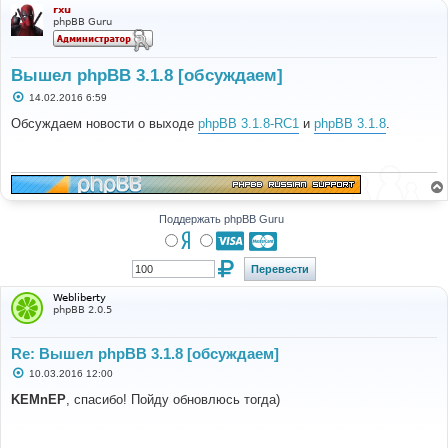
rxu
phpBB Guru
Вышел phpBB 3.1.8 [обсуждаем]
С
14.02.2016 6:59
о
о
Обсуждаем новости о выходе
phpBB 3.1.8-RC1
и
phpBB 3.1.8
.
б
щ
е
н
и
е
Поддержать phpBB Guru
Webliberty
phpBB 2.0.5
Re: Вышел phpBB 3.1.8 [обсуждаем]
С
10.03.2016 12:00
о
о
KEMnEP
, спасибо! Пойду обновлюсь тогда)
б
щ
е
н