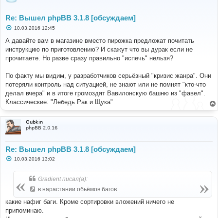
Re: Вышел phpBB 3.1.8 [обсуждаем]
С
10.03.2016 12:45
о
о
А давайте вам в магазине вместо пирожка предложат почитать
б
инструкцию по приготовлению? И скажут что вы дурак если не
щ
е
прочитаете. Но разве сразу правильно "испечь" нельзя?
н
и
е
По факту мы видим, у разработчиков серьёзный "кризис жанра". Они
потеряли контроль над ситуацией, не знают или не помнят "кто-что
делал вчера" и в итоге громоздят Вавилонскую башню из "фавел".
Классические: "Лебедь Рак и Щука"
Gubkin
phpBB 2.0.16
Re: Вышел phpBB 3.1.8 [обсуждаем]
С
10.03.2016 13:02
о
о
б
Gradient писал(а):
щ
е
в нарастании обьёмов багов
н
и
какие нафиг баги. Кроме сортировки вложений ничего не
е
припоминаю.