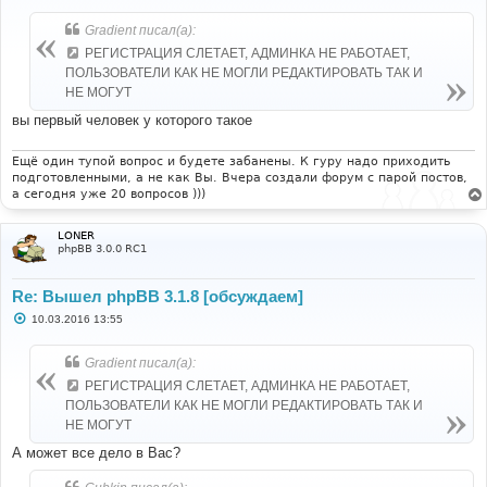
о
б
Gradient писал(а):
щ
е
РЕГИСТРАЦИЯ СЛЕТАЕТ, АДМИНКА НЕ РАБОТАЕТ,
н
ПОЛЬЗОВАТЕЛИ КАК НЕ МОГЛИ РЕДАКТИРОВАТЬ ТАК И
и
е
НЕ МОГУТ
вы первый человек у которого такое
Ещё один тупой вопрос и будете забанены. К гуру надо приходить
подготовленными, а не как Вы. Вчера создали форум с парой постов,
а сегодня уже 20 вопросов )))
LONER
phpBB 3.0.0 RC1
Re: Вышел phpBB 3.1.8 [обсуждаем]
С
10.03.2016 13:55
о
о
б
Gradient писал(а):
щ
е
РЕГИСТРАЦИЯ СЛЕТАЕТ, АДМИНКА НЕ РАБОТАЕТ,
н
ПОЛЬЗОВАТЕЛИ КАК НЕ МОГЛИ РЕДАКТИРОВАТЬ ТАК И
и
е
НЕ МОГУТ
А может все дело в Вас?