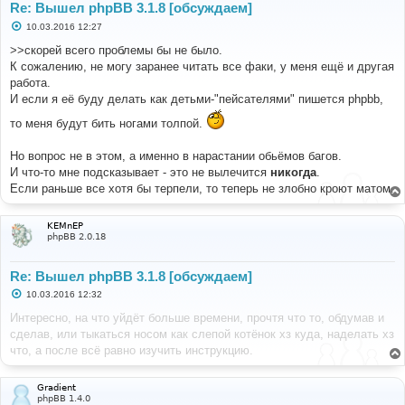
Re: Вышел phpBB 3.1.8 [обсуждаем]
С
10.03.2016 12:27
о
о
>>скорей всего проблемы бы не было.
б
К сожалению, не могу заранее читать все факи, у меня ещё и другая
щ
е
работа.
н
И если я её буду делать как детьми-"пейсателями" пишется phpbb,
и
е
то меня будут бить ногами толпой.
Но вопрос не в этом, а именно в нарастании обьёмов багов.
И что-то мне подсказывает - это не вылечится
никогда
.
Если раньше все хотя бы терпели, то теперь не злобно кроют матом.
KEMnEP
phpBB 2.0.18
Re: Вышел phpBB 3.1.8 [обсуждаем]
С
10.03.2016 12:32
о
о
Интересно, на что уйдёт больше времени, прочтя что то, обдумав и
б
сделав, или тыкаться носом как слепой котёнок хз куда, наделать хз
щ
е
что, а после всё равно изучить инструкцию.
н
и
е
Gradient
phpBB 1.4.0