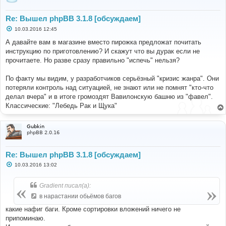
Re: Вышел phpBB 3.1.8 [обсуждаем]
С
10.03.2016 12:45
о
о
А давайте вам в магазине вместо пирожка предложат почитать
б
инструкцию по приготовлению? И скажут что вы дурак если не
щ
е
прочитаете. Но разве сразу правильно "испечь" нельзя?
н
и
е
По факту мы видим, у разработчиков серьёзный "кризис жанра". Они
потеряли контроль над ситуацией, не знают или не помнят "кто-что
делал вчера" и в итоге громоздят Вавилонскую башню из "фавел".
Классические: "Лебедь Рак и Щука"
Gubkin
phpBB 2.0.16
Re: Вышел phpBB 3.1.8 [обсуждаем]
С
10.03.2016 13:02
о
о
б
Gradient писал(а):
щ
е
в нарастании обьёмов багов
н
и
какие нафиг баги. Кроме сортировки вложений ничего не
е
припоминаю.