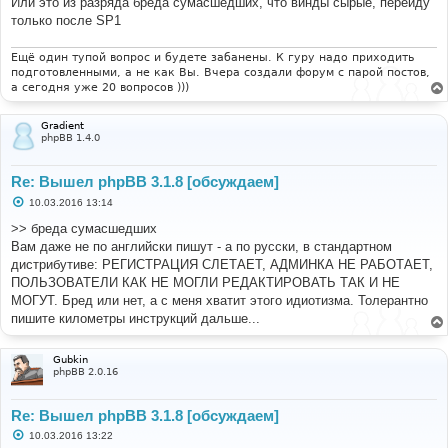
Или это из разряда бреда сумасшедших, что винды сырые, перейду
только после SP1
Ещё один тупой вопрос и будете забанены. К гуру надо приходить
подготовленными, а не как Вы. Вчера создали форум с парой постов,
а сегодня уже 20 вопросов )))
Gradient
phpBB 1.4.0
Re: Вышел phpBB 3.1.8 [обсуждаем]
С
10.03.2016 13:14
о
о
>> бреда сумасшедших
б
Вам даже не по английски пишут - а по русски, в стандартном
щ
е
дистрибутиве: РЕГИСТРАЦИЯ СЛЕТАЕТ, АДМИНКА НЕ РАБОТАЕТ,
н
ПОЛЬЗОВАТЕЛИ КАК НЕ МОГЛИ РЕДАКТИРОВАТЬ ТАК И НЕ
и
е
МОГУТ. Бред или нет, а с меня хватит этого идиотизма. Толерантно
пишите километры инструкций дальше...
Gubkin
phpBB 2.0.16
Re: Вышел phpBB 3.1.8 [обсуждаем]
С
10.03.2016 13:22
о