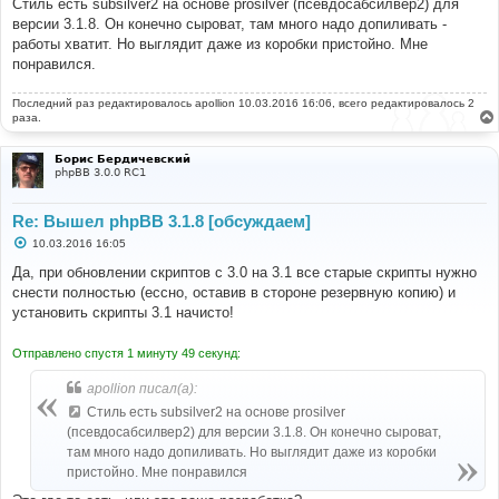
Стиль есть subsilver2 на основе prosilver (псевдосабсилвер2) для
версии 3.1.8. Он конечно сыроват, там много надо допиливать -
работы хватит. Но выглядит даже из коробки пристойно. Мне
понравился.
Последний раз редактировалось
apollion
10.03.2016 16:06, всего редактировалось 2
раза.
Борис Бердичевский
phpBB 3.0.0 RC1
Re: Вышел phpBB 3.1.8 [обсуждаем]
С
10.03.2016 16:05
о
о
Да, при обновлении скриптов с 3.0 на 3.1 все старые скрипты нужно
б
снести полностью (ессно, оставив в стороне резервную копию) и
щ
е
установить скрипты 3.1 начисто!
н
и
е
Отправлено спустя 1 минуту 49 секунд:
apollion писал(а):
Стиль есть subsilver2 на основе prosilver
(псевдосабсилвер2) для версии 3.1.8. Он конечно сыроват,
там много надо допиливать. Но выглядит даже из коробки
пристойно. Мне понравился