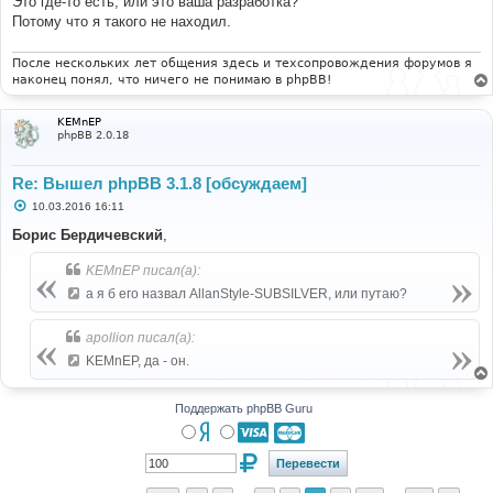
Это где-то есть, или это ваша разработка?
Потому что я такого не находил.
После нескольких лет общения здесь и техсопровождения форумов я
наконец понял, что ничего не понимаю в phpBB!
KEMnEP
phpBB 2.0.18
Re: Вышел phpBB 3.1.8 [обсуждаем]
С
10.03.2016 16:11
о
о
Борис Бердичевский
,
б
щ
KEMnEP писал(а):
е
н
а я б его назвал AllanStyle-SUBSILVER, или путаю?
и
е
apollion писал(а):
KEMnEP, да - он.
Поддержать phpBB Guru