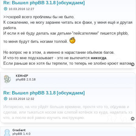
Re: Вышел phpBB 3.1.8 [обсуждаем]
С
10.03.2016 12:27
о
о
>>скорей всего проблемы бы не было.
б
К сожалению, не могу заранее читать все факи, у меня ещё и другая
щ
е
работа.
н
И если я её буду делать как детьми-"пейсателями" пишется phpbb,
и
е
то меня будут бить ногами толпой.
Но вопрос не в этом, а именно в нарастании обьёмов багов.
И что-то мне подсказывает - это не вылечится
никогда
.
Если раньше все хотя бы терпели, то теперь не злобно кроют матом.
KEMnEP
phpBB 2.0.18
Re: Вышел phpBB 3.1.8 [обсуждаем]
С
10.03.2016 12:32
о
о
Интересно, на что уйдёт больше времени, прочтя что то, обдумав и
б
сделав, или тыкаться носом как слепой котёнок хз куда, наделать хз
щ
е
что, а после всё равно изучить инструкцию.
н
и
е
Gradient
phpBB 1.4.0