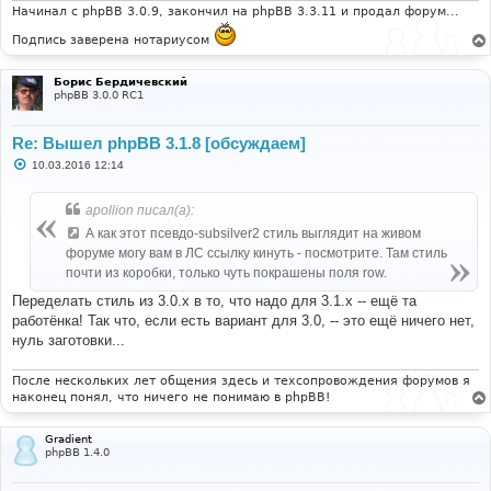
и
Начинал с phpBB 3.0.9, закончил на phpBB 3.3.11 и продал форум...
е
Подпись заверена нотариусом
Борис Бердичевский
phpBB 3.0.0 RC1
Re: Вышел phpBB 3.1.8 [обсуждаем]
С
10.03.2016 12:14
о
о
б
apollion писал(а):
щ
е
А как этот псевдо-subsilver2 стиль выглядит на живом
н
форуме могу вам в ЛС ссылку кинуть - посмотрите. Там стиль
и
е
почти из коробки, только чуть покрашены поля row.
Переделать стиль из 3.0.х в то, что надо для 3.1.х -- ещё та
работёнка! Так что, если есть вариант для 3.0, -- это ещё ничего нет,
нуль заготовки...
После нескольких лет общения здесь и техсопровождения форумов я
наконец понял, что ничего не понимаю в phpBB!
Gradient
phpBB 1.4.0