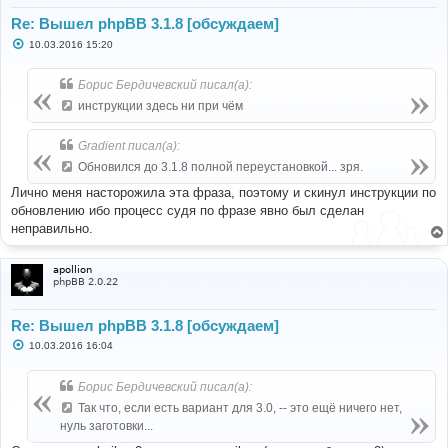
Re: Вышел phpBB 3.1.8 [обсуждаем]
С
10.03.2016 15:20
о
о
б
Борис Бердичевский писал(а):
щ
е
инструкции здесь ни при чём
н
и
е
Gradient писал(а):
Обновился до 3.1.8 полной переустановкой... зря.
Лично меня насторожила эта фраза, поэтому и скинул инструкции по
обновлению ибо процесс судя по фразе явно был сделан
неправильно.
apollion
phpBB 2.0.22
Re: Вышел phpBB 3.1.8 [обсуждаем]
С
10.03.2016 16:04
о
о
б
Борис Бердичевский писал(а):
щ
е
Так что, если есть вариант для 3.0, -- это ещё ничего нет,
н
нуль заготовки...
и
е