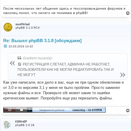
После нескольких лет общения здесь и техсопровождения форумов я
наконец понял, что ничего не понимаю в phpBB!
southklad
phpBB 3.1.0 RC4
Re: Вышел phpBB 3.1.8 [обсуждаем]
С
10.03.2016 14:42
о
о
б
Gradient писал(а):
щ
е
РЕГИСТРАЦИЯ СЛЕТАЕТ, АДМИНКА НЕ РАБОТАЕТ,
н
ПОЛЬЗОВАТЕЛИ КАК НЕ МОГЛИ РЕДАКТИРОВАТЬ ТАК И
и
е
НЕ МОГУТ
Как уже написали, все дело в вас, еще не при одном обновлении и
от 3,0 и по версиям 3,1 у меня не было проблем. Просто заменял
нужные файлы и все. Проверьте stk может какие то ошибки
критические выявит. Попробуйте еще раз перезалить файлы.
KEMnEP
phpBB 2.0.18