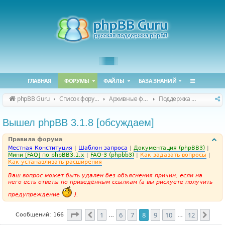
ГЛАВНАЯ
ФОРУМЫ
ФАЙЛЫ
БАЗА ЗНАНИЙ
phpBB Guru
Список форумов
Архивные форумы
Поддержка phpBB 3.1.x
Вышел phpBB 3.1.8 [обсуждаем]
Правила форума
Местная Конституция
|
Шаблон запроса
|
Документация (phpBB3)
|
Мини [FAQ] по phpBB3.1.x
|
FAQ-3 (phpbb3)
|
Как задавать вопросы
|
Как устанавливать расширения
Ваш вопрос может быть удален без объяснения причин, если на
него есть ответы по приведённым ссылкам (а вы рискуете получить
предупреждение
).
Страница
8
из
12
1
6
7
8
9
10
12
Пред.
След
Сообщений: 166
…
…