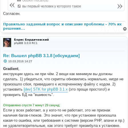
Gubkin писал(а):
вы первый человек у которого такое
Согласен.
Правильно заданный вопрос и описание проблемы - 70% их
решения...
Борис Бердичевский
phpBB 3.0.0 RC1
Re: Вышел phpBB 3.1.8 [обсуждаем]
С
10.03.2016 14:27
о
о
Gradient
,
б
инструкции здесь ни при чём. 2 вещи как минимум вы должны
щ
е
сделать. 1) убедиться, что скрипты обновились нормально, нигде не
н
произошло сбоя, приведшего к испорченному файлу с кодом. 2)
и
е
установить
[dev] STK for phpBB 3.1.x
(это проще простого!) и
проверить БД на "вшивость".
Отправлено спустя 7 минут 29 секунд:
Если у всех работает, а у кого-то не работает, это не признак
наличия багов-глюков. Это значит, что при установке произошла
какая-то ошибка, или требования к системе (версии PHP, апачи и пр.)
не удовлетворительные, как этого требует преамбула к установке.