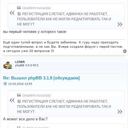
о
б
Gradient писал(а):
щ
е
РЕГИСТРАЦИЯ СЛЕТАЕТ, АДМИНКА НЕ РАБОТАЕТ,
н
ПОЛЬЗОВАТЕЛИ КАК НЕ МОГЛИ РЕДАКТИРОВАТЬ ТАК И
и
е
НЕ МОГУТ
вы первый человек у которого такое
Ещё один тупой вопрос и будете забанены. К гуру надо приходить
подготовленными, а не как Вы. Вчера создали форум с парой постов,
а сегодня уже 20 вопросов )))
LONER
phpBB 3.0.0 RC1
Re: Вышел phpBB 3.1.8 [обсуждаем]
С
10.03.2016 13:55
о
о
б
Gradient писал(а):
щ
е
РЕГИСТРАЦИЯ СЛЕТАЕТ, АДМИНКА НЕ РАБОТАЕТ,
н
ПОЛЬЗОВАТЕЛИ КАК НЕ МОГЛИ РЕДАКТИРОВАТЬ ТАК И
и
е
НЕ МОГУТ
А может все дело в Вас?