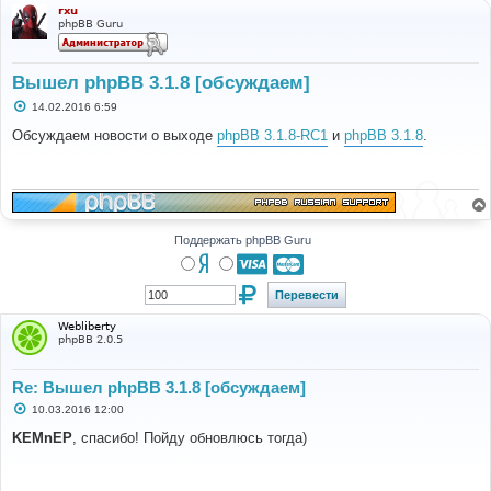
rxu
phpBB Guru
Вышел phpBB 3.1.8 [обсуждаем]
С
14.02.2016 6:59
о
о
Обсуждаем новости о выходе
phpBB 3.1.8-RC1
и
phpBB 3.1.8
.
б
щ
е
н
и
е
Поддержать phpBB Guru
Webliberty
phpBB 2.0.5
Re: Вышел phpBB 3.1.8 [обсуждаем]
С
10.03.2016 12:00
о
о
KEMnEP
, спасибо! Пойду обновлюсь тогда)
б
щ
е
н