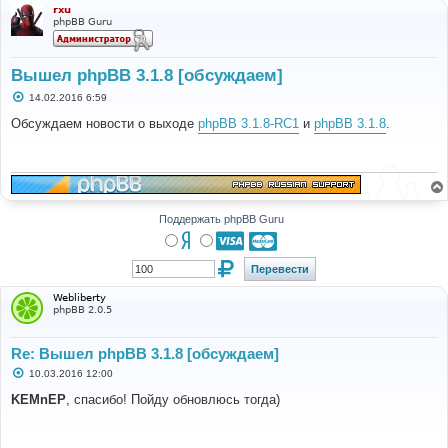
rxu
phpBB Guru
Вышел phpBB 3.1.8 [обсуждаем]
С
14.02.2016 6:59
о
о
Обсуждаем новости о выходе
phpBB 3.1.8-RC1
и
phpBB 3.1.8
.
б
щ
е
н
и
е
Поддержать phpBB Guru
Webliberty
phpBB 2.0.5
Re: Вышел phpBB 3.1.8 [обсуждаем]
С
10.03.2016 12:00
о
о
KEMnEP
, спасибо! Пойду обновлюсь тогда)
б
щ
е
н