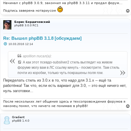
и
Начинал с phpBB 3.0.9, закончил на phpBB 3.3.11 и продал форум...
е
Подпись заверена нотариусом
Борис Бердичевский
phpBB 3.0.0 RC1
Re: Вышел phpBB 3.1.8 [обсуждаем]
С
10.03.2016 12:14
о
о
б
apollion писал(а):
щ
е
А как этот псевдо-subsilver2 стиль выглядит на живом
н
форуме могу вам в ЛС ссылку кинуть - посмотрите. Там стиль
и
е
почти из коробки, только чуть покрашены поля row.
Переделать стиль из 3.0.х в то, что надо для 3.1.х -- ещё та
работёнка! Так что, если есть вариант для 3.0, -- это ещё ничего нет,
нуль заготовки...
После нескольких лет общения здесь и техсопровождения форумов я
наконец понял, что ничего не понимаю в phpBB!
Gradient
phpBB 1.4.0