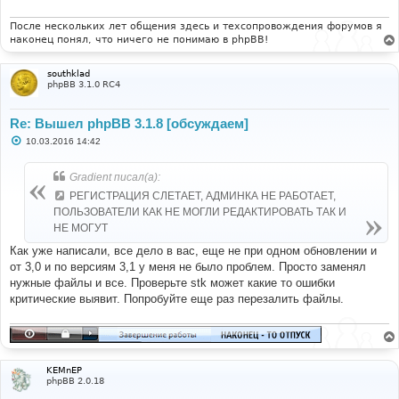
После нескольких лет общения здесь и техсопровождения форумов я
наконец понял, что ничего не понимаю в phpBB!
southklad
phpBB 3.1.0 RC4
Re: Вышел phpBB 3.1.8 [обсуждаем]
С
10.03.2016 14:42
о
о
б
Gradient писал(а):
щ
е
РЕГИСТРАЦИЯ СЛЕТАЕТ, АДМИНКА НЕ РАБОТАЕТ,
н
ПОЛЬЗОВАТЕЛИ КАК НЕ МОГЛИ РЕДАКТИРОВАТЬ ТАК И
и
е
НЕ МОГУТ
Как уже написали, все дело в вас, еще не при одном обновлении и
от 3,0 и по версиям 3,1 у меня не было проблем. Просто заменял
нужные файлы и все. Проверьте stk может какие то ошибки
критические выявит. Попробуйте еще раз перезалить файлы.
KEMnEP
phpBB 2.0.18