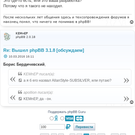
Это где-то есть, или это ваша разработка?
Потому что я такого не находил.
После нескольких лет общения здесь и техсопровождения форумов я
наконец понял, что ничего не понимаю в phpBB!
KEMnEP
phpBB 2.0.18
Re: Вышел phpBB 3.1.8 [обсуждаем]
С
10.03.2016 16:11
о
о
Борис Бердичевский
,
б
щ
KEMnEP писал(а):
е
н
а я б его назвал AllanStyle-SUBSILVER, или путаю?
и
е
apollion писал(а):
KEMnEP, да - он.
Поддержать phpBB Guru