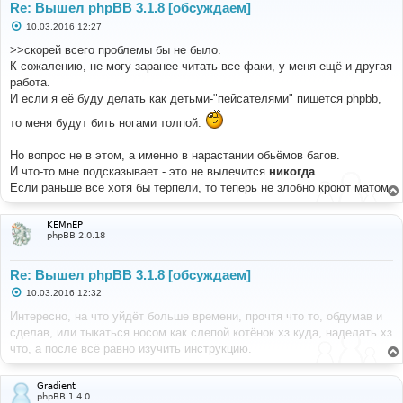
Re: Вышел phpBB 3.1.8 [обсуждаем]
С
10.03.2016 12:27
о
о
>>скорей всего проблемы бы не было.
б
К сожалению, не могу заранее читать все факи, у меня ещё и другая
щ
е
работа.
н
И если я её буду делать как детьми-"пейсателями" пишется phpbb,
и
е
то меня будут бить ногами толпой.
Но вопрос не в этом, а именно в нарастании обьёмов багов.
И что-то мне подсказывает - это не вылечится
никогда
.
Если раньше все хотя бы терпели, то теперь не злобно кроют матом.
KEMnEP
phpBB 2.0.18
Re: Вышел phpBB 3.1.8 [обсуждаем]
С
10.03.2016 12:32
о
о
Интересно, на что уйдёт больше времени, прочтя что то, обдумав и
б
сделав, или тыкаться носом как слепой котёнок хз куда, наделать хз
щ
е
что, а после всё равно изучить инструкцию.
н
и
е
Gradient
phpBB 1.4.0