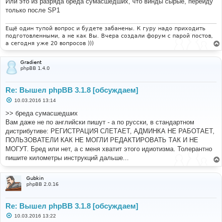
Или это из разряда бреда сумасшедших, что винды сырые, перейду
только после SP1
Ещё один тупой вопрос и будете забанены. К гуру надо приходить
подготовленными, а не как Вы. Вчера создали форум с парой постов,
а сегодня уже 20 вопросов )))
Gradient
phpBB 1.4.0
Re: Вышел phpBB 3.1.8 [обсуждаем]
С
10.03.2016 13:14
о
о
>> бреда сумасшедших
б
Вам даже не по английски пишут - а по русски, в стандартном
щ
е
дистрибутиве: РЕГИСТРАЦИЯ СЛЕТАЕТ, АДМИНКА НЕ РАБОТАЕТ,
н
ПОЛЬЗОВАТЕЛИ КАК НЕ МОГЛИ РЕДАКТИРОВАТЬ ТАК И НЕ
и
е
МОГУТ. Бред или нет, а с меня хватит этого идиотизма. Толерантно
пишите километры инструкций дальше...
Gubkin
phpBB 2.0.16
Re: Вышел phpBB 3.1.8 [обсуждаем]
С
10.03.2016 13:22
о