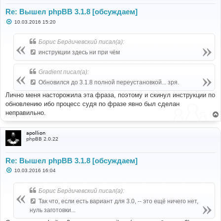
Re: Вышел phpBB 3.1.8 [обсуждаем]
С
10.03.2016 15:20
о
о
б
Борис Бердичевский писал(а):
щ
е
инструкции здесь ни при чём
н
и
е
Gradient писал(а):
Обновился до 3.1.8 полной переустановкой... зря.
Лично меня насторожила эта фраза, поэтому и скинул инструкции по
обновлению ибо процесс судя по фразе явно был сделан
неправильно.
apollion
phpBB 2.0.22
Re: Вышел phpBB 3.1.8 [обсуждаем]
С
10.03.2016 16:04
о
о
б
Борис Бердичевский писал(а):
щ
е
Так что, если есть вариант для 3.0, -- это ещё ничего нет,
н
нуль заготовки...
и
е