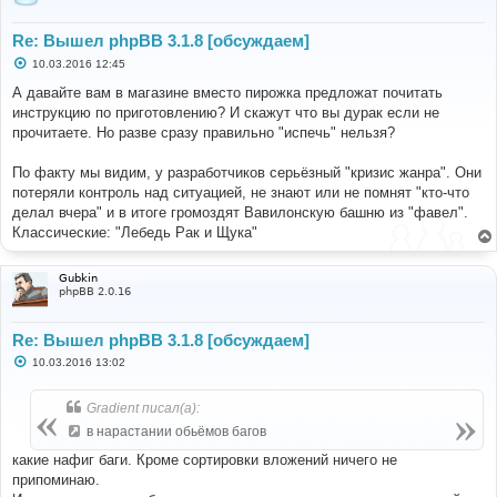
Re: Вышел phpBB 3.1.8 [обсуждаем]
С
10.03.2016 12:45
о
о
А давайте вам в магазине вместо пирожка предложат почитать
б
инструкцию по приготовлению? И скажут что вы дурак если не
щ
е
прочитаете. Но разве сразу правильно "испечь" нельзя?
н
и
е
По факту мы видим, у разработчиков серьёзный "кризис жанра". Они
потеряли контроль над ситуацией, не знают или не помнят "кто-что
делал вчера" и в итоге громоздят Вавилонскую башню из "фавел".
Классические: "Лебедь Рак и Щука"
Gubkin
phpBB 2.0.16
Re: Вышел phpBB 3.1.8 [обсуждаем]
С
10.03.2016 13:02
о
о
б
Gradient писал(а):
щ
е
в нарастании обьёмов багов
н
и
какие нафиг баги. Кроме сортировки вложений ничего не
е
припоминаю.