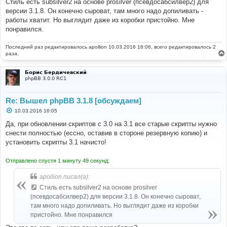
Стиль есть subsilver2 на основе prosilver (псевдосабсилвер2) для
версии 3.1.8. Он конечно сыроват, там много надо допиливать -
работы хватит. Но выглядит даже из коробки пристойно. Мне
понравился.
Последний раз редактировалось
apollion
10.03.2016 16:06, всего редактировалось 2
раза.
Борис Бердичевский
phpBB 3.0.0 RC1
Re: Вышел phpBB 3.1.8 [обсуждаем]
С
10.03.2016 16:05
о
о
Да, при обновлении скриптов с 3.0 на 3.1 все старые скрипты нужно
б
снести полностью (ессно, оставив в стороне резервную копию) и
щ
е
установить скрипты 3.1 начисто!
н
и
е
Отправлено спустя 1 минуту 49 секунд:
apollion писал(а):
Стиль есть subsilver2 на основе prosilver
(псевдосабсилвер2) для версии 3.1.8. Он конечно сыроват,
там много надо допиливать. Но выглядит даже из коробки
пристойно. Мне понравился