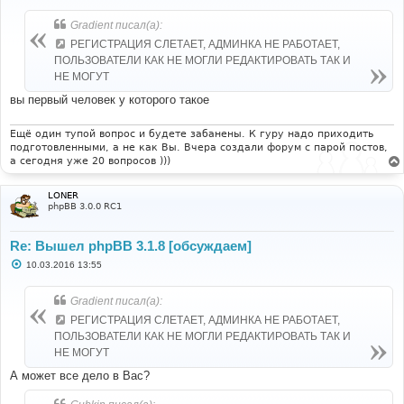
о
б
Gradient писал(а):
щ
е
РЕГИСТРАЦИЯ СЛЕТАЕТ, АДМИНКА НЕ РАБОТАЕТ,
н
ПОЛЬЗОВАТЕЛИ КАК НЕ МОГЛИ РЕДАКТИРОВАТЬ ТАК И
и
е
НЕ МОГУТ
вы первый человек у которого такое
Ещё один тупой вопрос и будете забанены. К гуру надо приходить
подготовленными, а не как Вы. Вчера создали форум с парой постов,
а сегодня уже 20 вопросов )))
LONER
phpBB 3.0.0 RC1
Re: Вышел phpBB 3.1.8 [обсуждаем]
С
10.03.2016 13:55
о
о
б
Gradient писал(а):
щ
е
РЕГИСТРАЦИЯ СЛЕТАЕТ, АДМИНКА НЕ РАБОТАЕТ,
н
ПОЛЬЗОВАТЕЛИ КАК НЕ МОГЛИ РЕДАКТИРОВАТЬ ТАК И
и
е
НЕ МОГУТ
А может все дело в Вас?