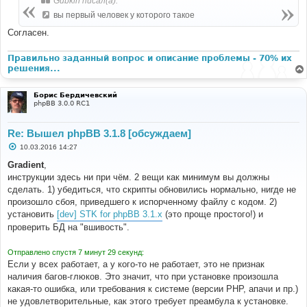
Gubkin писал(а):
вы первый человек у которого такое
Согласен.
Правильно заданный вопрос и описание проблемы - 70% их
решения...
Борис Бердичевский
phpBB 3.0.0 RC1
Re: Вышел phpBB 3.1.8 [обсуждаем]
С
10.03.2016 14:27
о
о
Gradient
,
б
инструкции здесь ни при чём. 2 вещи как минимум вы должны
щ
е
сделать. 1) убедиться, что скрипты обновились нормально, нигде не
н
произошло сбоя, приведшего к испорченному файлу с кодом. 2)
и
е
установить
[dev] STK for phpBB 3.1.x
(это проще простого!) и
проверить БД на "вшивость".
Отправлено спустя 7 минут 29 секунд:
Если у всех работает, а у кого-то не работает, это не признак
наличия багов-глюков. Это значит, что при установке произошла
какая-то ошибка, или требования к системе (версии PHP, апачи и пр.)
не удовлетворительные, как этого требует преамбула к установке.