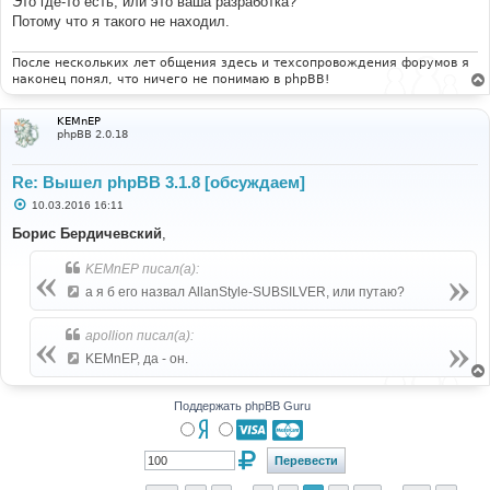
Это где-то есть, или это ваша разработка?
Потому что я такого не находил.
После нескольких лет общения здесь и техсопровождения форумов я
наконец понял, что ничего не понимаю в phpBB!
KEMnEP
phpBB 2.0.18
Re: Вышел phpBB 3.1.8 [обсуждаем]
С
10.03.2016 16:11
о
о
Борис Бердичевский
,
б
щ
KEMnEP писал(а):
е
н
а я б его назвал AllanStyle-SUBSILVER, или путаю?
и
е
apollion писал(а):
KEMnEP, да - он.
Поддержать phpBB Guru