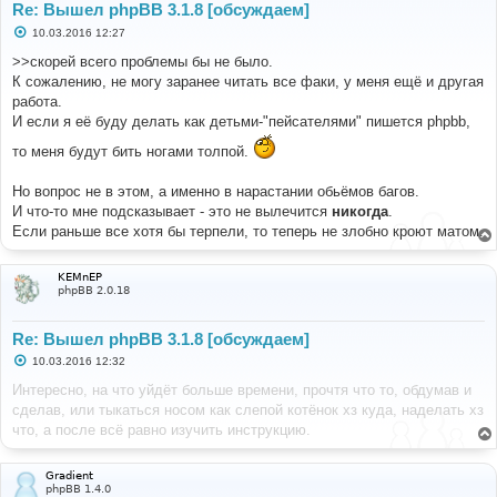
Re: Вышел phpBB 3.1.8 [обсуждаем]
С
10.03.2016 12:27
о
о
>>скорей всего проблемы бы не было.
б
К сожалению, не могу заранее читать все факи, у меня ещё и другая
щ
е
работа.
н
И если я её буду делать как детьми-"пейсателями" пишется phpbb,
и
е
то меня будут бить ногами толпой.
Но вопрос не в этом, а именно в нарастании обьёмов багов.
И что-то мне подсказывает - это не вылечится
никогда
.
Если раньше все хотя бы терпели, то теперь не злобно кроют матом.
KEMnEP
phpBB 2.0.18
Re: Вышел phpBB 3.1.8 [обсуждаем]
С
10.03.2016 12:32
о
о
Интересно, на что уйдёт больше времени, прочтя что то, обдумав и
б
сделав, или тыкаться носом как слепой котёнок хз куда, наделать хз
щ
е
что, а после всё равно изучить инструкцию.
н
и
е
Gradient
phpBB 1.4.0