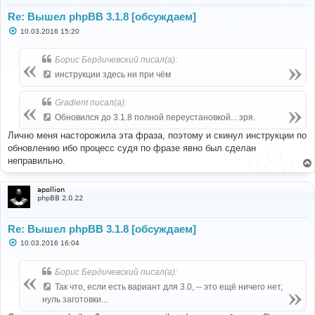
Re: Вышел phpBB 3.1.8 [обсуждаем]
С
10.03.2016 15:20
о
о
б
Борис Бердичевский писал(а):
щ
е
инструкции здесь ни при чём
н
и
е
Gradient писал(а):
Обновился до 3.1.8 полной переустановкой... зря.
Лично меня насторожила эта фраза, поэтому и скинул инструкции по
обновлению ибо процесс судя по фразе явно был сделан
неправильно.
apollion
phpBB 2.0.22
Re: Вышел phpBB 3.1.8 [обсуждаем]
С
10.03.2016 16:04
о
о
б
Борис Бердичевский писал(а):
щ
е
Так что, если есть вариант для 3.0, -- это ещё ничего нет,
н
нуль заготовки...
и
е