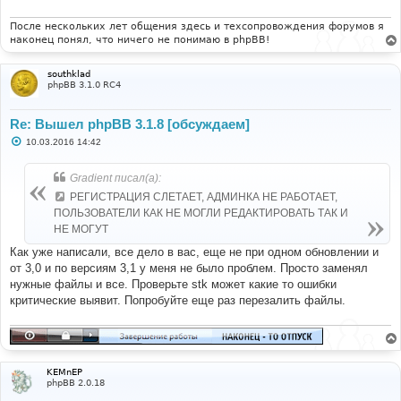
После нескольких лет общения здесь и техсопровождения форумов я
наконец понял, что ничего не понимаю в phpBB!
southklad
phpBB 3.1.0 RC4
Re: Вышел phpBB 3.1.8 [обсуждаем]
С
10.03.2016 14:42
о
о
б
Gradient писал(а):
щ
е
РЕГИСТРАЦИЯ СЛЕТАЕТ, АДМИНКА НЕ РАБОТАЕТ,
н
ПОЛЬЗОВАТЕЛИ КАК НЕ МОГЛИ РЕДАКТИРОВАТЬ ТАК И
и
е
НЕ МОГУТ
Как уже написали, все дело в вас, еще не при одном обновлении и
от 3,0 и по версиям 3,1 у меня не было проблем. Просто заменял
нужные файлы и все. Проверьте stk может какие то ошибки
критические выявит. Попробуйте еще раз перезалить файлы.
KEMnEP
phpBB 2.0.18