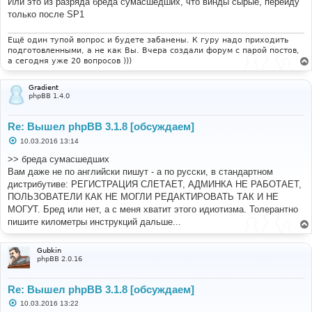
Или это из разряда бреда сумасшедших, что винды сырые, перейду
только после SP1
Ещё один тупой вопрос и будете забанены. К гуру надо приходить
подготовленными, а не как Вы. Вчера создали форум с парой постов,
а сегодня уже 20 вопросов )))
Gradient
phpBB 1.4.0
Re: Вышел phpBB 3.1.8 [обсуждаем]
С
10.03.2016 13:14
о
о
>> бреда сумасшедших
б
Вам даже не по английски пишут - а по русски, в стандартном
щ
е
дистрибутиве: РЕГИСТРАЦИЯ СЛЕТАЕТ, АДМИНКА НЕ РАБОТАЕТ,
н
ПОЛЬЗОВАТЕЛИ КАК НЕ МОГЛИ РЕДАКТИРОВАТЬ ТАК И НЕ
и
е
МОГУТ. Бред или нет, а с меня хватит этого идиотизма. Толерантно
пишите километры инструкций дальше...
Gubkin
phpBB 2.0.16
Re: Вышел phpBB 3.1.8 [обсуждаем]
С
10.03.2016 13:22
о