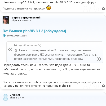
и
Начинал с phpBB 3.0.9, закончил на phpBB 3.3.11 и продал форум...
е
Подпись заверена нотариусом
Борис Бердичевский
phpBB 3.0.0 RC1
Re: Вышел phpBB 3.1.8 [обсуждаем]
С
10.03.2016 12:14
о
о
б
apollion писал(а):
щ
е
А как этот псевдо-subsilver2 стиль выглядит на живом
н
форуме могу вам в ЛС ссылку кинуть - посмотрите. Там стиль
и
е
почти из коробки, только чуть покрашены поля row.
Переделать стиль из 3.0.х в то, что надо для 3.1.х -- ещё та
работёнка! Так что, если есть вариант для 3.0, -- это ещё ничего нет,
нуль заготовки...
После нескольких лет общения здесь и техсопровождения форумов я
наконец понял, что ничего не понимаю в phpBB!
Gradient
phpBB 1.4.0