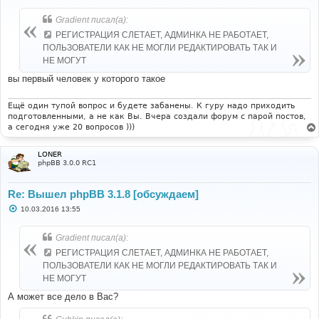
о
б
Gradient писал(а):
щ
е
РЕГИСТРАЦИЯ СЛЕТАЕТ, АДМИНКА НЕ РАБОТАЕТ,
н
ПОЛЬЗОВАТЕЛИ КАК НЕ МОГЛИ РЕДАКТИРОВАТЬ ТАК И
и
е
НЕ МОГУТ
вы первый человек у которого такое
Ещё один тупой вопрос и будете забанены. К гуру надо приходить
подготовленными, а не как Вы. Вчера создали форум с парой постов,
а сегодня уже 20 вопросов )))
LONER
phpBB 3.0.0 RC1
Re: Вышел phpBB 3.1.8 [обсуждаем]
С
10.03.2016 13:55
о
о
б
Gradient писал(а):
щ
е
РЕГИСТРАЦИЯ СЛЕТАЕТ, АДМИНКА НЕ РАБОТАЕТ,
н
ПОЛЬЗОВАТЕЛИ КАК НЕ МОГЛИ РЕДАКТИРОВАТЬ ТАК И
и
е
НЕ МОГУТ
А может все дело в Вас?