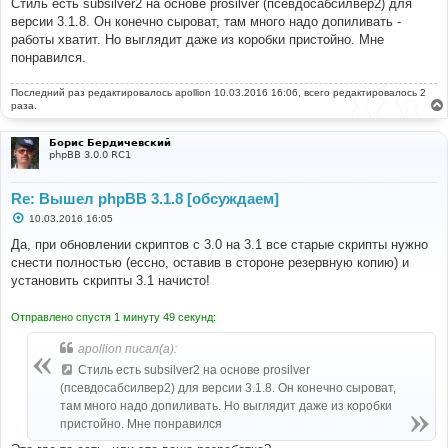
Стиль есть subsilver2 на основе prosilver (псевдосабсилвер2) для
версии 3.1.8. Он конечно сыроват, там много надо допиливать -
работы хватит. Но выглядит даже из коробки пристойно. Мне
понравился.
Последний раз редактировалось
apollion
10.03.2016 16:06, всего редактировалось 2
раза.
Борис Бердичевский
phpBB 3.0.0 RC1
Re: Вышел phpBB 3.1.8 [обсуждаем]
С
10.03.2016 16:05
о
о
Да, при обновлении скриптов с 3.0 на 3.1 все старые скрипты нужно
б
снести полностью (ессно, оставив в стороне резервную копию) и
щ
е
установить скрипты 3.1 начисто!
н
и
е
Отправлено спустя 1 минуту 49 секунд:
apollion писал(а):
Стиль есть subsilver2 на основе prosilver
(псевдосабсилвер2) для версии 3.1.8. Он конечно сыроват,
там много надо допиливать. Но выглядит даже из коробки
пристойно. Мне понравился