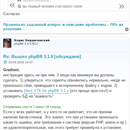
Gubkin писал(а):
вы первый человек у которого такое
Согласен.
Правильно заданный вопрос и описание проблемы - 70% их
решения...
Борис Бердичевский
phpBB 3.0.0 RC1
Re: Вышел phpBB 3.1.8 [обсуждаем]
С
10.03.2016 14:27
о
о
Gradient
,
б
инструкции здесь ни при чём. 2 вещи как минимум вы должны
щ
е
сделать. 1) убедиться, что скрипты обновились нормально, нигде не
н
произошло сбоя, приведшего к испорченному файлу с кодом. 2)
и
е
установить
[dev] STK for phpBB 3.1.x
(это проще простого!) и
проверить БД на "вшивость".
Отправлено спустя 7 минут 29 секунд:
Если у всех работает, а у кого-то не работает, это не признак
наличия багов-глюков. Это значит, что при установке произошла
какая-то ошибка, или требования к системе (версии PHP, апачи и пр.)
не удовлетворительные, как этого требует преамбула к установке.