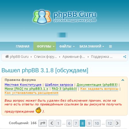
ГЛАВНАЯ
ФОРУМЫ
ФАЙЛЫ
БАЗА ЗНАНИЙ
phpBB Guru
Список форумов
Архивные форумы
Поддержка phpBB 3.1.x
Вышел phpBB 3.1.8 [обсуждаем]
Правила форума
Местная Конституция
|
Шаблон запроса
|
Документация (phpBB3)
|
Мини [FAQ] по phpBB3.1.x
|
FAQ-3 (phpbb3)
|
Как задавать вопросы
|
Как устанавливать расширения
Ваш вопрос может быть удален без объяснения причин, если на
него есть ответы по приведённым ссылкам (а вы рискуете получить
предупреждение
).
Страница
8
из
12
1
6
7
8
9
10
12
Пред.
След
Сообщений: 166
…
…