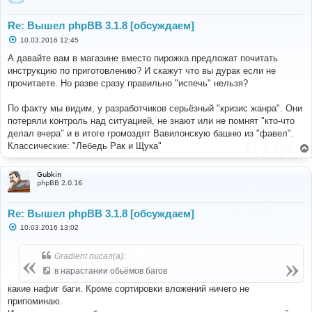
Re: Вышел phpBB 3.1.8 [обсуждаем]
С
10.03.2016 12:45
о
о
А давайте вам в магазине вместо пирожка предложат почитать
б
инструкцию по приготовлению? И скажут что вы дурак если не
щ
е
прочитаете. Но разве сразу правильно "испечь" нельзя?
н
и
е
По факту мы видим, у разработчиков серьёзный "кризис жанра". Они
потеряли контроль над ситуацией, не знают или не помнят "кто-что
делал вчера" и в итоге громоздят Вавилонскую башню из "фавел".
Классические: "Лебедь Рак и Щука"
Gubkin
phpBB 2.0.16
Re: Вышел phpBB 3.1.8 [обсуждаем]
С
10.03.2016 13:02
о
о
б
Gradient писал(а):
щ
е
в нарастании обьёмов багов
н
и
какие нафиг баги. Кроме сортировки вложений ничего не
е
припоминаю.