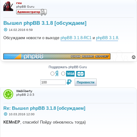
rxu
phpBB Guru
Вышел phpBB 3.1.8 [обсуждаем]
С
14.02.2016 6:59
о
о
Обсуждаем новости о выходе
phpBB 3.1.8-RC1
и
phpBB 3.1.8
.
б
щ
е
н
и
е
Поддержать phpBB Guru
Webliberty
phpBB 2.0.5
Re: Вышел phpBB 3.1.8 [обсуждаем]
С
10.03.2016 12:00
о
о
KEMnEP
, спасибо! Пойду обновлюсь тогда)
б
щ
е
н