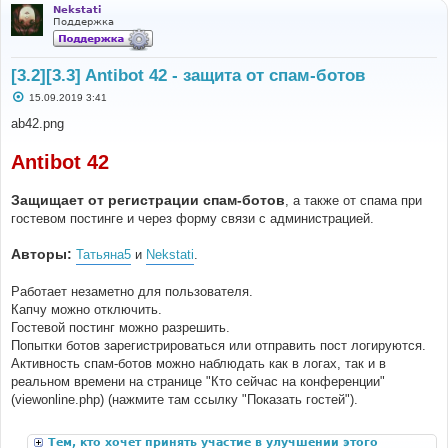
Nekstati
Поддержка
[3.2][3.3] Antibot 42 - защита от спам-ботов
С
15.09.2019 3:41
о
о
ab42.png
б
щ
е
Antibot 42
н
и
е
Защищает от регистрации спам-ботов
, а также от спама при
гостевом постинге и через форму связи с администрацией.
Авторы:
Татьяна5
и
Nekstati
.
Работает незаметно для пользователя.
Капчу можно отключить.
Гостевой постинг можно разрешить.
Попытки ботов зарегистрироваться или отправить пост логируются.
Активность спам-ботов можно наблюдать как в логах, так и в
реальном времени на странице "Кто сейчас на конференции"
(viewonline.php) (нажмите там ссылку "Показать гостей").
Тем, кто хочет принять участие в улучшении этого