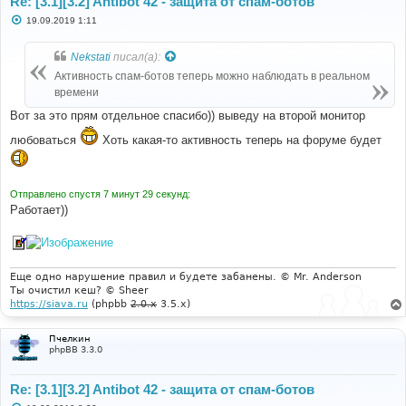
Re: [3.1][3.2] Antibot 42 - защита от спам-ботов
С
19.09.2019 1:11
о
о
б
Nekstati
писал(а):
щ
е
Активность спам-ботов теперь можно наблюдать в реальном
н
времени
и
е
Вот за это прям отдельное спасибо)) выведу на второй монитор
любоваться
Хоть какая-то активность теперь на форуме будет
Отправлено спустя 7 минут 29 секунд:
Работает))
Еще одно нарушение правил и будете забанены. © Mr. Anderson
Ты очистил кеш? © Sheer
https://siava.ru
(phpbb
2.0.x
3.5.x)
Пчелкин
phpBB 3.3.0
Re: [3.1][3.2] Antibot 42 - защита от спам-ботов