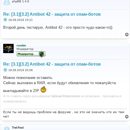
phpBB 1.4.0
Re: [3.1][3.2] Antibot 42 - защита от спам-ботов
С
18.09.2019 15:21
о
о
Второй день тестирую, Antibot 42 - это просто чудо какое-то))
б
щ
е
н
и
ronim
е
Модератор
Re: [3.1][3.2] Antibot 42 - защита от спам-ботов
С
18.09.2019 20:06
о
о
Можно пожелание оставить.
б
Сейчас выложен в RAR, если будут обновления то пожалуйста
щ
е
выкладывайте в ZIP
н
и
А то ставить через расширение
Upload Extensions
не возможно , приходиться
е
конвертировать
Если ты не видишь проблем на форуме , но это не значить что их там
нет
TrekRed