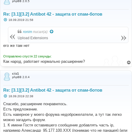
phpBB 2.0.5
Re: [3.1][3.2] Antibot 42 - защита от спам-ботов
С
18.09.2019 21:58
о
о
б
ronim
писал(а):
щ
е
Upload Extensions
н
и
его же там нет
е
Отправлено спустя 22 секунды:
Как народ, работает нормально расширение?
ciiz1
phpBB 2.0.4
Re: [3.1][3.2] Antibot 42 - защита от спам-ботов
С
18.09.2019 22:38
о
о
Спасибо, расширение понравилось.
б
Есть предложение.
щ
е
Есть наверное у моего форума недоброжелатели, а тут так легко
н
можно загадить форум.
и
е
1. К имени Гостя оставившего сообщение добавлять часть ip,
например Александр_95.177.100.XXX (понимаю что не панацея) (или