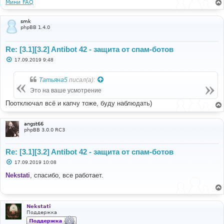
Мини FAQ
smk
phpBB 1.4.0
Re: [3.1][3.2] Antibot 42 - защита от спам-ботов
С
17.09.2019 9:48
о
о
б
Татьяна5
писал(а):
щ
е
Это на ваше усмотрение
н
и
Поотключал всё и капчу тоже, буду наблюдать)
е
angst66
phpBB 3.0.0 RC3
Re: [3.1][3.2] Antibot 42 - защита от спам-ботов
С
17.09.2019 10:08
о
о
Nekstati
, спасибо, все работает.
б
щ
е
н
и
Nekstati
е
Поддержка