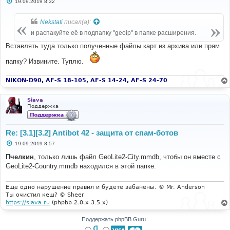
С
19.09.2019 8:32
о
о
б
Nekstati
писал(а):
щ
е
и распакуйте её в подпапку "geoip" в папке расширения.
н
и
Вставлять туда только полученные файлы карт из архива или прям
е
папку? Извините. Туплю.
NIKON-D90, AF-S 18-105, AF-S 14-24, AF-S 24-70
Siava
Поддержка
Re: [3.1][3.2] Antibot 42 - защита от спам-ботов
С
19.09.2019 8:57
о
о
Пчелкин
, только лишь файл GeoLite2-City.mmdb, чтобы он вместе с
б
GeoLite2-Country.mmdb находился в этой папке.
щ
е
н
и
Еще одно нарушение правил и будете забанены. © Mr. Anderson
е
Ты очистил кеш? © Sheer
https://siava.ru
(phpbb
2.0.x
3.5.x)
Поддержать phpBB Guru