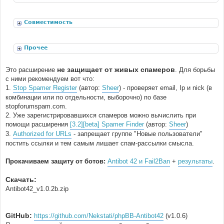
расширения
Совместимость
Прочее
не защищает от живых спамеров
Это расширение
. Для борьбы
с ними рекомендуем вот что:
1.
Stop Spamer Register
(автор:
Sheer
) - проверяет email, Ip и nick (в
комбинации или по отдельности, выборочно) по базе
stopforumspam.com.
2. Уже зарегистрировавшихся спамеров можно вычислить при
помощи расширения
[3.2][beta] Spamer Finder
(автор:
Sheer
)
3.
Authorized for URLs
- запрещает группе "Новые пользователи"
постить ссылки и тем самым лишает спам-рассылки смысла.
Прокачиваем защиту от ботов:
Antibot 42 и Fail2Ban
+
результаты
.
Скачать:
Antibot42_v1.0.2b.zip
GitHub:
https://github.com/Nekstati/phpBB-Antibot42
(v1.0.6)