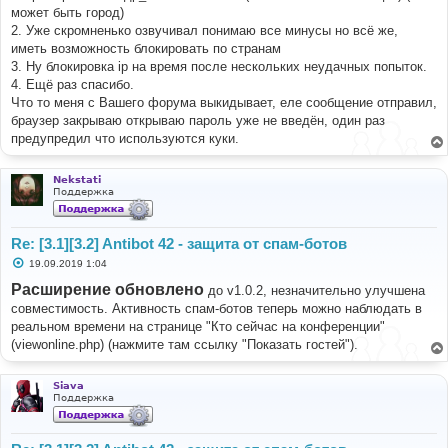
может быть город)
2. Уже скромненько озвучивал понимаю все минусы но всё же,
иметь возможность блокировать по странам
3. Ну блокировка ip на время после нескольких неудачных попыток.
4. Ещё раз спасибо.
Что то меня с Вашего форума выкидывает, еле сообщение отправил,
браузер закрываю открываю пароль уже не введён, один раз
предупредил что используются куки.
Nekstati
Поддержка
Re: [3.1][3.2] Antibot 42 - защита от спам-ботов
С
19.09.2019 1:04
о
о
Расширение обновлено
до v1.0.2, незначительно улучшена
б
совместимость. Активность спам-ботов теперь можно наблюдать в
щ
е
реальном времени на странице "Кто сейчас на конференции"
н
(viewonline.php) (нажмите там ссылку "Показать гостей").
и
е
Siava
Поддержка