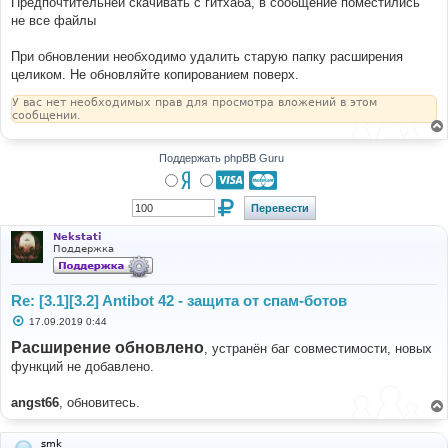
Предпочтительней скачивать с гитхаба, в сообщение поместились
не все файлы
При обновлении необходимо удалить старую папку расширения
целиком. Не обновляйте копированием поверх.
У вас нет необходимых прав для просмотра вложений в этом
сообщении.
Поддержать phpBB Guru
Nekstati
Поддержка
Re: [3.1][3.2] Antibot 42 - защита от спам-ботов
С
17.09.2019 0:44
о
о
Расширение обновлено
, устранён баг совместимости, новых
б
функций не добавлено.
щ
е
н
angst66
, обновитесь.
и
е
smk