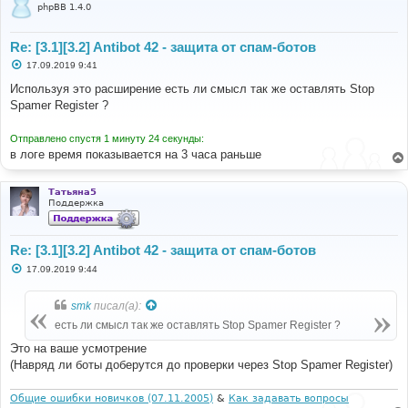
phpBB 1.4.0
Re: [3.1][3.2] Antibot 42 - защита от спам-ботов
С
17.09.2019 9:41
о
о
Используя это расширение есть ли смысл так же оставлять Stop
б
Spamer Register ?
щ
е
н
Отправлено спустя 1 минуту 24 секунды:
и
е
в логе время показывается на 3 часа раньше
Татьяна5
Поддержка
Re: [3.1][3.2] Antibot 42 - защита от спам-ботов
С
17.09.2019 9:44
о
о
б
smk
писал(а):
щ
е
есть ли смысл так же оставлять Stop Spamer Register ?
н
и
Это на ваше усмотрение
е
(Навряд ли боты доберутся до проверки через Stop Spamer Register)
Общие ошибки новичков (07.11.2005)
&
Как задавать вопросы