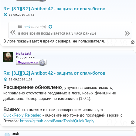
Re: [3.1][3.2] Antibot 42 - защита от спам-ботов
С
17.09.2019 14:44
о
о
б
smk
писал(а):
щ
е
в логе время показывается на 3 часа раньше
н
и
В логе показывается время сервера, не пользователя.
е
Nekstati
Поддержка
Re: [3.1][3.2] Antibot 42 - защита от спам-ботов
С
18.09.2019 1:03
о
о
Расширение обновлено
, улучшена совместимость,
б
исправлено отсутствие геоданных в логе, новых функций не
щ
е
добавлено. Номер версии не изменился (1.0.1).
н
и
е
Важно:
кто вместе с этим расширением использует
QuickReply Reloaded
- обновите его тоже до последней версии с
Гитхаба:
https://github.com/BoardTools/QuickReply
smk