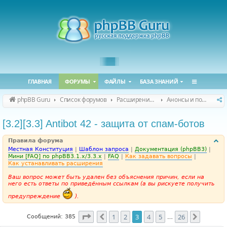
ГЛАВНАЯ
ФОРУМЫ
ФАЙЛЫ
БАЗА ЗНАНИЙ
phpBB Guru
Список форумов
Расширения phpBB
Анонсы и поддержка расширений для phpBB
[3.2][3.3] Antibot 42 - защита от спам-ботов
Правила форума
Местная Конституция
|
Шаблон запроса
|
Документация (phpBB3)
|
Мини [FAQ] по phpBB3.1.x/3.3.x
|
FAQ
|
Как задавать вопросы
|
Как устанавливать расширения
Ваш вопрос может быть удален без объяснения причин, если на
него есть ответы по приведённым ссылкам (а вы рискуете получить
предупреждение
).
Страница
3
из
26
1
2
3
4
5
26
Пред.
След.
Сообщений: 385
…